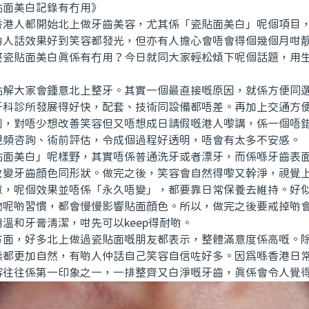
面美白記錄有冇用》
人都開始北上做牙齒美容，尤其係「瓷貼面美白」呢個項目，
啲人話效果好到笑容都發光，但亦有人擔心會唔會得個幾個月咁
整瓷貼面美白真係有冇用？今日就同大家輕松傾下呢個話題，用
大家會鍾意北上整牙。其實一個最直接嘅原因，就係方便同選
牙科診所發展得好快，配套、技術同設備都唔差。再加上交通方
到，對唔少想改善笑容但又唔想成日請假嘅港人嚟講，係一個唔
視頻咨詢、術前評估，令成個過程好透明，唔會有太多不安感。
美白」呢樣野，其實唔係普通洗牙或者漂牙，而係喺牙齒表面
改變牙齒顔色同形狀。做完之後，笑容會自然得嚟又幹淨，視覺
意，呢個效果並唔係「永久唔變」，都要靠日常保養去維持。好
物呢啲習慣，都會慢慢影響貼面顔色。所以，做完之後要戒掉啲
溫和牙膏清潔，咁先可以keep得耐啲。
，好多北上做過瓷貼面嘅朋友都表示，整體滿意度係高嘅。除
態都更加自然，有啲人仲話自己笑容自信咗好多。因爲喺香港日
容往往係第一印象之一，一排整齊又白淨嘅牙齒，真係會令人覺