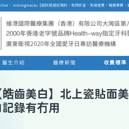
27 | WeChat： vickongmacau【就診請提前預約，免問診金，免檢查費，報銷
醫生介紹
醫療新聞
收費標準
【
皓齒美白
】
北上瓷貼面美
白記錄有冇用