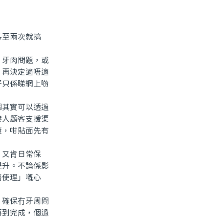
至兩次就搞
牙肉問題，或
，再決定適唔適
好只係睇網上啲
其實可以透過
港人顧客支援渠
康，咁貼面先有
又肯日常保
提升。不論係影
唔使理」嘅心
確保冇牙周問
再到完成，個過