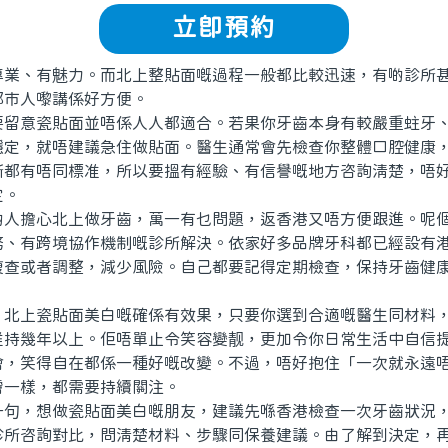
立即預約
、有魅力。而北上整貼面嘅過程一般都比較迅速，有啲診所甚
都市人嚟講係好方便。
意瓷貼面並唔係人人都適合。若果你牙齒本身有較嚴重蛀牙、
穩定，就唔建議急住做貼面。醫生通常會先檢查你整體口腔健康
所都有唔同標准，所以要搵有經驗、有信譽嘅地方咨詢清楚，唔
定。
擔心北上做牙齒，萬一有乜問題，返香港又唔方便跟進。呢個
務、有跨境協作機制嘅診所解決。依家好多品牌牙科都已經設有
複查或者調整，減少風險。自己都要記得定期檢查，保持牙齒健
上瓷貼面美白嘅確係有效果，只要你選到合適嘅醫生同材料，
維持幾年以上。佢唔單止令笑容變靓，更加令你日常生活中自信
會，笑得自在都係一種好嘅改變。不過，唔好抱住「一次就永遠
膚一樣，都需要持續關注。
，想做瓷貼面美白嘅朋友，建議先喺香港檢查一次牙齒狀況，
診所咨詢對比，問清楚材料、步驟同保養建議。由了解到決定，