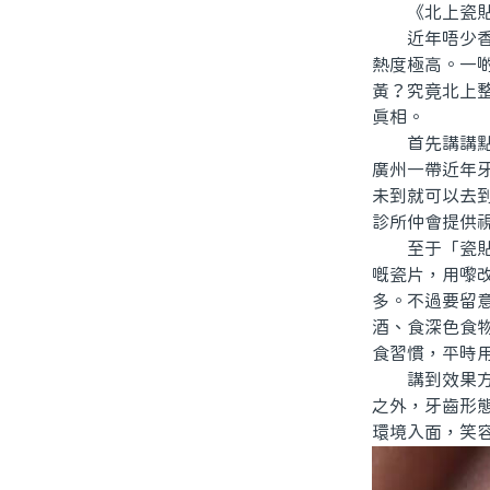
《北上瓷貼
近年唔少香港
熱度極高。一
黃？究竟北上
真相。
首先講講點解
廣州一帶近年
未到就可以去
診所仲會提供
至于「瓷貼面
嘅瓷片，用嚟
多。不過要留
酒、食深色食
食習慣，平時用
講到效果方面
之外，牙齒形
環境入面，笑