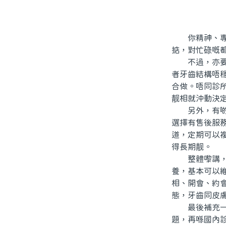
你精神、專業
掂，對忙碌嘅
不過，亦要留
者牙齒結構唔
合做。唔同診
靓相就沖動決
另外，有啲人
選擇有售後服
道，定期可以
得長期靓。
整體嚟講，北
養，基本可以
相、開會、約
態，牙齒同皮
最後補充一句
題，再喺國內