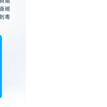
貝爾
衛視
到粵