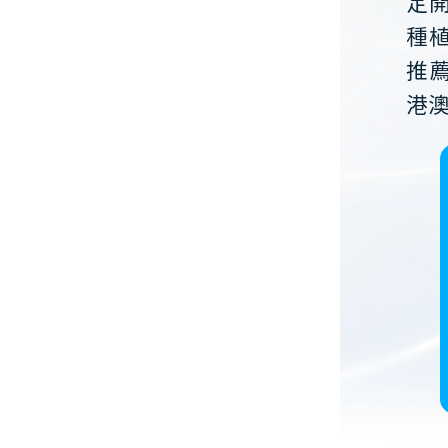
定
種
推
港