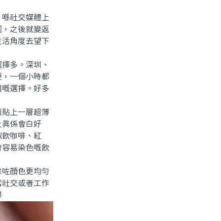
喺社交媒體上
靓，之後就變返
生活角度去望下
擇多。深圳、
便，一個小時都
錯嘅選擇。好多
貼上一層超薄
上真係會白好
似飲咖啡、紅
會容易染色嘅飲
咗顔色更均勻
常社交或者工作
得