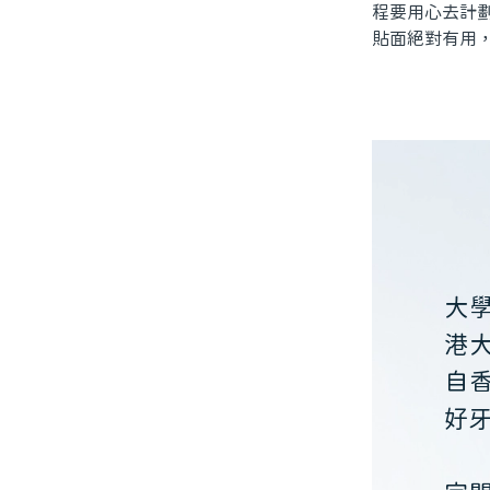
程要用心去計
貼面絕對有用
大
港
自
好