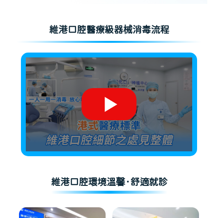
維港口腔醫療級器械消毒流程
維港口腔環境溫馨·舒適就診