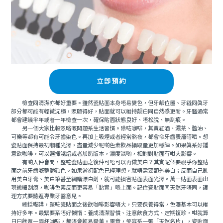
立即預約
檢查同清潔亦都好重要。雖然瓷貼面本身唔易變色，但牙龈位置、牙縫同真牙
部分都可能有輕微沈積，照顧得好，貼面就可以維持靓白同自然感更耐。牙醫通常
都會建議半年或者一年檢查一次，確保貼面狀態良好、唔松脫、無刮痕。
另一個大家比較忽略嘅問題系生活習慣。除咗咖啡，其實紅酒、濃茶、醬油、
可樂等都有可能令牙齒染色。再加上吸煙或者經常熬夜，都會令牙齒表層暗哂。想
瓷貼面保持最初嗰種光澤，盡量減少呢啲色素飲品攝取量更加穩陣。如果真系好鍾
意飲咖啡，可以選擇淺焙或者加奶版本，濃度淡啲，相對對貼面冇咁大影響。
有啲人仲會問，整咗瓷貼面之後仲可唔可以再做美白？其實呢個要視乎你整貼
面之前牙齒嘅整體顔色。如果當初配色已經理想，就唔需要額外美白；反而自己亂
用美白牙膏、美白筆甚至網購漂白劑，就可能損害貼面表面光澤。萬一貼面表面出
現微細刮痕，咖啡色素反而更容易「黏實」喺上面。記住瓷貼面同天然牙唔同，護
理方式要聽返專業牙醫意見。
總括嚟講，整咗瓷貼面之後飲咖啡影響唔大，只要保養得當，色澤基本可以維
持好多年。最緊要系唔好懶惰：養成清潔習慣、注意飲食方式、定期複診，咁就算
日日飲返一兩杯咖啡，都唔會輕易變黃。畢竟，笑容系一張「天然名片」，瓷貼面