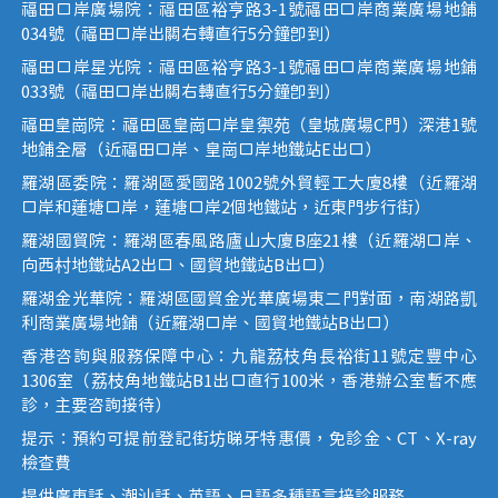
福田口岸廣場院：福田區裕亨路3-1號福田口岸商業廣場地鋪
034號（福田口岸出關右轉直行5分鐘即到）
福田口岸星光院：福田區裕亨路3-1號福田口岸商業廣場地鋪
033號（福田口岸出關右轉直行5分鐘即到）
福田皇崗院：福田區皇崗口岸皇禦苑（皇城廣場C門）深港1號
地鋪全層（近福田口岸、皇崗口岸地鐵站E出口）
羅湖區委院：羅湖區愛國路1002號外貿輕工大廈8樓（近羅湖
口岸和蓮塘口岸，蓮塘口岸2個地鐵站，近東門步行街）
羅湖國貿院：羅湖區春風路廬山大廈B座21樓（近羅湖口岸、
向西村地鐵站A2出口、國貿地鐵站B出口）
羅湖金光華院：羅湖區國貿金光華廣場東二門對面，南湖路凱
利商業廣場地鋪（近羅湖口岸、國貿地鐵站B出口）
香港咨詢與服務保障中心：九龍荔枝角長裕街11號定豐中心
1306室（荔枝角地鐵站B1出口直行100米，香港辦公室暫不應
診，主要咨詢接待）
提示：預約可提前登記街坊睇牙特惠價，免診金、CT、X-ray
檢查費
提供廣東話、潮汕話、英語、日語多種語言接診服務