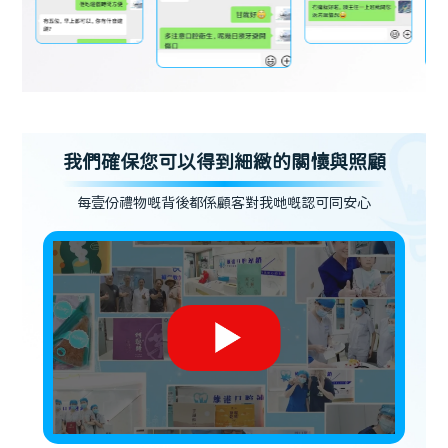
我們確保您可以得到細緻的關懷與照顧
每壹份禮物嘅背後都係顧客對我哋嘅認可同安心