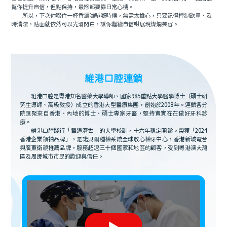
幫你提升自信，但點保持，最終都要靠日常心機。
所以，下次你啜住一杯香濃咖啡嘅時候，無需太擔心，只要記得控制飲量、及
時清潔，貼面就依然可以光滑閃白，讓你繼續自信咁展現燦爛笑容。
維港口腔連鎖
維港口腔是粵港知名醫藥大學導師、國家985重點大學醫學博士（碩士研
究生導師、高級教授）成立的香港大型醫療集團，創始於2008年。連鎖各分
院匯聚來自香港、內地的博士、碩士專家牙醫，堅持實實在在做好牙科診
療。
維港口腔踐行「醫道濟世」的大學校訓，十六年穩定開診。榮獲「2024
香港企業領袖品牌」，是諾貝爾種植系統全球放心植牙中心，香港新城電台
與廣東衛視推薦品牌，服務超過三十個國家和地區的顧客，受到粵港澳大灣
區及周邊城市市民的歡迎與信任。