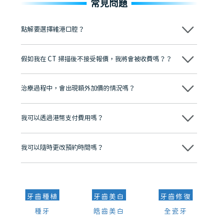
常見問題
點解要選擇維港口腔？
維港口腔踐行「醫道濟世」的大學校訓，各分院匯聚來自香港、內地的
博士碩士高資歷牙醫，十七年穩定開診。榮獲「2024香港企業領袖品
假如我在 CT 掃描後不接受報價，我將會被收費嗎？？
牌」、「2025香港企業領袖品牌」，是諾貝爾種植系統全球放心植牙中
心，香港新城電台與廣東衛視推薦品牌
不會！只要未開始實際服務之前，你不會被收取任何費用。
至今已服務超過三十個國家和地區的顧客，受到粵港澳大灣區及周邊城
市市民極高的口碑評價及信任推薦 珠海、深圳設有八大分院，香港亦設
治療過程中，會出現額外加價的情況嗎？
有咨詢及服務保障中心，有任何問題都可以隨時預約免費咨詢，讓人十
分放心
不會，治療前我們會詳細說明治療方案及對應的價錢，顧客同意並簽字
後，我們才會正式進行診療服務
我可以透過港幣支付費用嗎？
可以。維港口腔會按照當日匯率轉算收取費用，而匯率會及時告知客人
我可以隨時更改預約時間嗎？
可以，請盡早通過wechat或whatsapp聯絡我們，告知我們你原本預約
的時間及資料，並且重新預約的日期及時段
牙齒種植
牙齒美白
牙齒修復
種牙
皓齒美白
全瓷牙