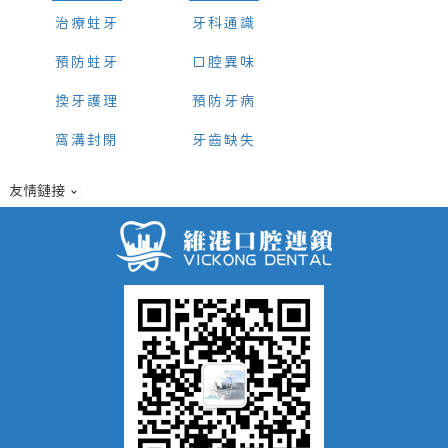
治療蛀牙
牙科通識
預防蛀牙
口腔異味
換牙護理
預防牙病
窩溝封閉
牙齒缺失
友情鏈接