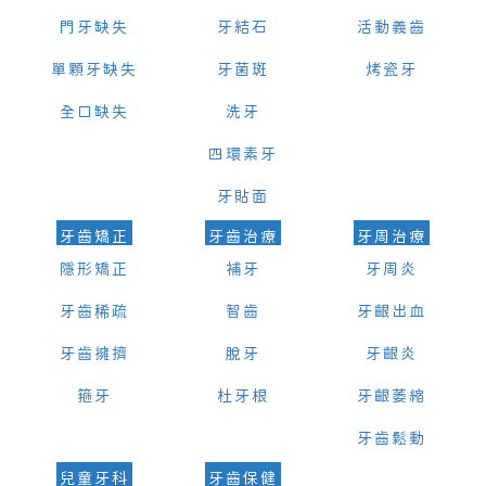
門牙缺失
牙結石
活動義齒
單顆牙缺失
牙菌斑
烤瓷牙
全口缺失
洗牙
四環素牙
牙貼面
牙齒矯正
牙齒治療
牙周治療
隱形矯正
補牙
牙周炎
牙齒稀疏
智齒
牙齦出血
牙齒擁擠
脫牙
牙齦炎
箍牙
杜牙根
牙齦萎縮
牙齒鬆動
兒童牙科
牙齒保健