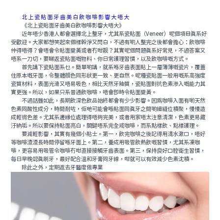
北上瓷貼面牙齒美白飲咖啡影響大唔大
《北上瓷貼面牙齒美白飲咖啡影響大唔大》
近年唔少香港人都會選擇北上整牙，尤其系瓷貼面（Veneer）呢個項目真系好
受歡迎。大家都想笑起來個樣幹淨又閃白，不過有啲人整完之後都會擔心：飲咖啡
仲得唔得？會唔會令貼面變黃或者冇咁靓？其實呢個問題真系好常見，不過答案又
唔系一刀切，要睇返瓷貼面嘅物料、你日常護理習慣，以及飲咖啡嘅方式。
首先講下瓷貼面系乜。簡單啲講，就系喺牙齒表面貼上一層薄薄嘅瓷片，覆蓋
住原本嘅牙面，令整體顔色同形狀更一致、更自然。呢種瓷貼面一般用嘅系高強度
瓷質材料，表面光滑又唔易吸色，相比天然牙釉質，瓷貼面對抗色素滲入嘅能力其
實更強。所以，如果只系普通飲咖啡，唔會即時令貼面變黃。
不過話雖如此，長期飲深色飲品始終都會有少少影響。因爲咖啡入面有啲天然
色素同酸性成分，時間耐咗，佢哋可能會喺貼面同真牙之間啲細縫位積聚，慢慢造
成輕微色差。尤其系邊緣位處理得唔夠完美，或者用家唔太注意清潔，色素更易藏
汙納垢。所以要保持貼面亮白，關鍵唔系完全戒咖啡，而系點樣飲、點樣護理。
要減輕影響，其實有幾個小貼士。第一，飲完咖啡之後記得用清水漱口，唔好
等咖啡渣渣長時間停留喺牙面上。第二，養成用吸管飲熱飲嘅習慣，尤其系凍咖
啡，更容易用吸管令咖啡冇咁直接接觸牙齒表面。第三，保持良好口腔衛生習慣，
每日早晚認真刷牙，最好配合溫和牙膏同牙線，咁就可以有效減少色素沈積。
除此之外，定期返去牙醫度做專業