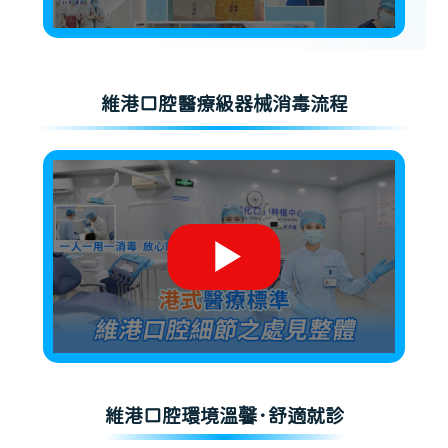
維港口腔醫療級器械消毒流程
維港口腔環境溫馨·舒適就診