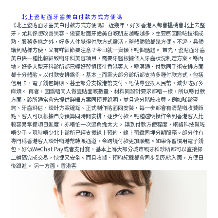
北上瓷貼面牙齒美白付款方式方便嗎
《北上瓷貼面牙齒美白付款方式方便嗎》 近幾年，好多香港人都會揾機會北上去整
牙，尤其係想改善笑容、做瓷貼面牙齒美白嘅朋友越嚟越多。主要原因除咗技術成
熟、服務多樣之外，好多人仲覺得付款方式靈活，整體體驗都幾方便。不過，具體
講到點樣方便，又有咩細節要注意？今日就一齊傾下呢個話題。 首先，瓷貼面牙齒
美白係一種比較細致嘅牙科美容項目，需要牙醫根據個人牙齒狀況制定方案。喺內
地，好多大型牙科診所都已經好習慣接待香港客人，喺溝通、付款同手術安排方面
都十分體貼。以付款安排爲例，基本上而家大部分診所都支持多種付款方式，包括
信用卡、電子錢包轉賬、甚至部分支援港幣支付，唔使專登換人民幣，減少咗好多
麻煩。 再者，因爲唔同人做瓷貼面嘅數量、材料同設計要求都唔一樣，所以喺付款
方面，診所通常會先提供詳細方案同預算說明，並且會分階段收費。例如睇診咨
詢、牙齒評估、設計方案確認、正式制作貼面同安裝，每一步都會有清楚嘅收費節
點，客人可以根據自身預算同時間安排，逐步付款。呢種透明操作令到香港客人比
較容易掌握項目進度，亦唔怕一次過負擔太大。 講到付款方便程度，網絡科技幫咗
唔少手。現時唔少北上診所已經支援線上預約、線上預繳同埋分期服務。部分仲有
專門爲香港客人設計嘅港幣轉賬通道，令跨境付款更加順暢。如果你習慣用電子錢
包，好似WeChat Pay或者支付寶，基本上喺大部分城市嘅牙科診所都可以直接掃
二維碼完成交易，快捷又安全。而且收據、預約紀錄都會同步到系統入面，方便日
後跟進。 另一方面，香港客