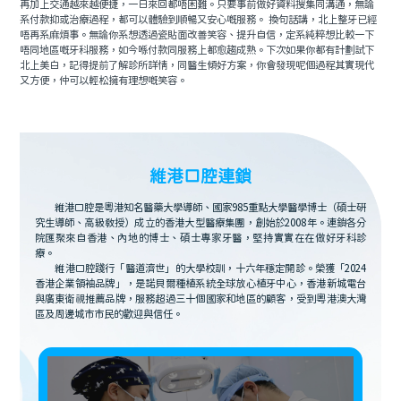
再加上交通越來越便捷，一日來回都唔困難。只要事前做好資料搜集同溝通，無論
系付款抑或治療過程，都可以體驗到順暢又安心嘅服務。 換句話講，北上整牙已經
唔再系麻煩事。無論你系想透過瓷貼面改善笑容、提升自信，定系純粹想比較一下
唔同地區嘅牙科服務，如今喺付款同服務上都愈趨成熟。下次如果你都有計劃試下
北上美白，記得提前了解診所詳情，同醫生傾好方案，你會發現呢個過程其實現代
又方便，仲可以輕松擁有理想嘅笑容。
維港口腔連鎖
維港口腔是粵港知名醫藥大學導師、國家985重點大學醫學博士（碩士研
究生導師、高級教授）成立的香港大型醫療集團，創始於2008年。連鎖各分
院匯聚來自香港、內地的博士、碩士專家牙醫，堅持實實在在做好牙科診
療。
維港口腔踐行「醫道濟世」的大學校訓，十六年穩定開診。榮獲「2024
香港企業領袖品牌」，是諾貝爾種植系統全球放心植牙中心，香港新城電台
與廣東衛視推薦品牌，服務超過三十個國家和地區的顧客，受到粵港澳大灣
區及周邊城市市民的歡迎與信任。