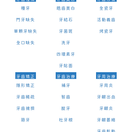
種牙
皓齒美白
全瓷牙
門牙缺失
牙結石
活動義齒
單顆牙缺失
牙菌斑
烤瓷牙
全口缺失
洗牙
四環素牙
牙貼面
牙齒矯正
牙齒治療
牙周治療
隱形矯正
補牙
牙周炎
牙齒稀疏
智齒
牙齦出血
牙齒擁擠
脫牙
牙齦炎
箍牙
杜牙根
牙齦萎縮
牙齒鬆動