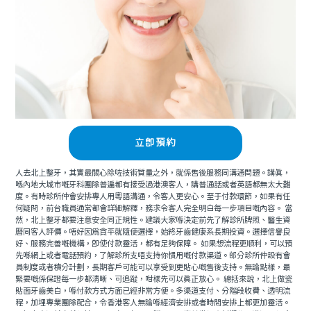
立即預約
人去北上整牙，其實最關心除咗技術質量之外，就係售後服務同溝通問題。講真，
喺內地大城市嘅牙科團隊普遍都有接受過港澳客人，講普通話或者英語都無太大難
度。有時診所仲會安排專人用粵語溝通，令客人更安心。至于付款環節，如果有任
何疑問，前台職員通常都會詳細解釋，務求令客人完全明白每一步項目嘅內容。 當
然，北上整牙都要注意安全同正規性。建議大家喺決定前先了解診所牌照、醫生資
曆同客人評價。唔好因爲貪平就隨便選擇，始終牙齒健康系長期投資。選擇信譽良
好、服務完善嘅機構，即使付款靈活，都有足夠保障。 如果想流程更順利，可以預
先喺網上或者電話預約，了解診所支唔支持你慣用嘅付款渠道。部分診所仲設有會
員制度或者積分計劃，長期客戶可能可以享受到更貼心嘅售後支持。無論點樣，最
緊要嘅係保證每一步都清晰、可追蹤，咁樣先可以真正放心。 總括來說，北上做瓷
貼面牙齒美白，喺付款方式方面已經非常方便。多渠道支付、分階段收費、透明流
程，加埋專業團隊配合，令香港客人無論喺經濟安排或者時間安排上都更加靈活。