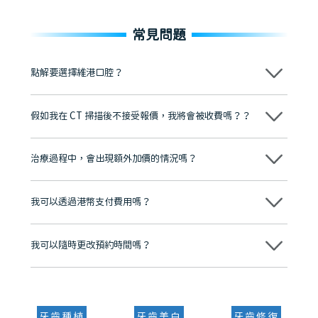
常見問題
點解要選擇維港口腔？
維港口腔踐行「醫道濟世」的大學校訓，各分院匯聚來自香港、內地的
博士碩士高資歷牙醫，十七年穩定開診。榮獲「2024香港企業領袖品
假如我在 CT 掃描後不接受報價，我將會被收費嗎？？
牌」、「2025香港企業領袖品牌」，是諾貝爾種植系統全球放心植牙中
心，香港新城電台與廣東衛視推薦品牌
不會！只要未開始實際服務之前，你不會被收取任何費用。
至今已服務超過三十個國家和地區的顧客，受到粵港澳大灣區及周邊城
市市民極高的口碑評價及信任推薦 珠海、深圳設有八大分院，香港亦設
治療過程中，會出現額外加價的情況嗎？
有咨詢及服務保障中心，有任何問題都可以隨時預約免費咨詢，讓人十
分放心
不會，治療前我們會詳細說明治療方案及對應的價錢，顧客同意並簽字
後，我們才會正式進行診療服務
我可以透過港幣支付費用嗎？
可以。維港口腔會按照當日匯率轉算收取費用，而匯率會及時告知客人
我可以隨時更改預約時間嗎？
可以，請盡早通過wechat或whatsapp聯絡我們，告知我們你原本預約
的時間及資料，並且重新預約的日期及時段
牙齒種植
牙齒美白
牙齒修復