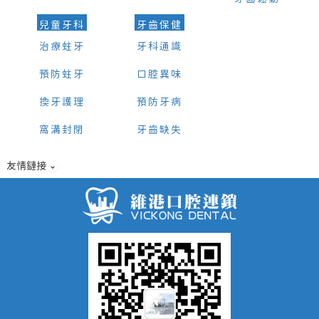
兒童牙科
牙齒保健
治療蛀牙
牙科通識
預防蛀牙
口腔異味
換牙護理
預防牙病
窩溝封閉
牙齒缺失
友情鏈接