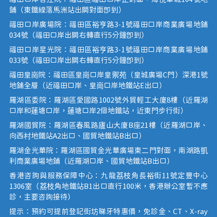
鋪（東鐵線落馬洲站出關對面即到）
福田口岸廣場院：福田區裕亨路3-1號福田口岸商業廣場地鋪
034號（福田口岸出關右轉直行5分鐘即到）
福田口岸星光院：福田區裕亨路3-1號福田口岸商業廣場地鋪
033號（福田口岸出關右轉直行5分鐘即到）
福田皇崗院：福田區皇崗口岸皇禦苑（皇城廣場C門）深港1號
地鋪全層（近福田口岸、皇崗口岸地鐵站E出口）
羅湖區委院：羅湖區愛國路1002號外貿輕工大廈8樓（近羅湖
口岸和蓮塘口岸，蓮塘口岸2個地鐵站，近東門步行街）
羅湖國貿院：羅湖區春風路廬山大廈B座21樓（近羅湖口岸、
向西村地鐵站A2出口、國貿地鐵站B出口）
羅湖金光華院：羅湖區國貿金光華廣場東二門對面，南湖路凱
利商業廣場地鋪（近羅湖口岸、國貿地鐵站B出口）
香港咨詢與服務保障中心：九龍荔枝角長裕街11號定豐中心
1306室（荔枝角地鐵站B1出口直行100米，香港辦公室暫不應
診，主要咨詢接待）
提示：預約可提前登記街坊睇牙特惠價，免診金、CT、X-ray