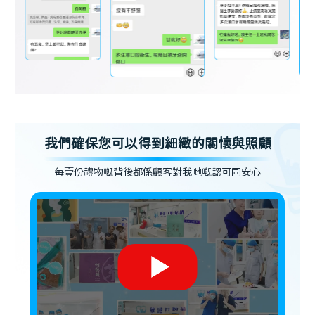
我們確保您可以得到細緻的關懷與照顧
每壹份禮物嘅背後都係顧客對我哋嘅認可同安心