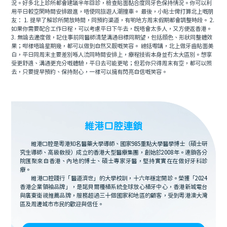
況。好多北上診所都會建議半年回診，檢查貼面黏合度同牙色保持情況。你可以利
用平日較空閑時間安排跟進，唔使同旅遊人潮撞車。 最後，小貼士俾打算北上嘅朋
友： 1. 提早了解診所開放時間，同預約渠道，有啲地方周末假期都會調整時段。 2.
如果你需要配合工作日程，可以考慮平日下午去，既唔會太多人，又方便返香港。
3. 無論去邊度做，記住事前同醫師清楚溝通目標同期望，包括顔色、形狀同整體效
果；咁樣唔論星期幾，都可以做到自然又靓嘅笑容。 總括嚟講，北上做牙齒貼面美
白，平日同周末主要差別喺人流同時間安排上，療程技術本身並冇太大區別。想享
受更舒適、溝通更充分嘅體驗，平日去可能更啱；但若你只得周末有空，都可以照
去，只要提早預約、保持耐心，一樣可以擁有閃亮自信嘅笑容。
維港口腔連鎖
維港口腔是粵港知名醫藥大學導師、國家985重點大學醫學博士（碩士研
究生導師、高級教授）成立的香港大型醫療集團，創始於2008年。連鎖各分
院匯聚來自香港、內地的博士、碩士專家牙醫，堅持實實在在做好牙科診
療。
維港口腔踐行「醫道濟世」的大學校訓，十六年穩定開診。榮獲「2024
香港企業領袖品牌」，是諾貝爾種植系統全球放心植牙中心，香港新城電台
與廣東衛視推薦品牌，服務超過三十個國家和地區的顧客，受到粵港澳大灣
區及周邊城市市民的歡迎與信任。