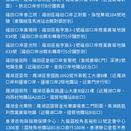
面），拱北口岸步行8分鐘直達
福田口岸香江院：福田區福田口岸正對面，海悅華城104號地
鋪（東鐵線落馬洲站出關對面即到）
福田口岸廣場院：福田區裕亨路3-1號福田口岸商業廣場地鋪
034號（福田口岸出關右轉直行5分鐘即到）
福田口岸星光院：福田區裕亨路3-1號福田口岸商業廣場地鋪
033號（福田口岸出關右轉直行5分鐘即到）
福田皇崗院：福田區皇崗口岸皇禦苑（皇城廣場C門）深港1號
地鋪全層（近福田口岸、皇崗口岸地鐵站E出口）
羅湖區委院：羅湖區愛國路1002號外貿輕工大廈8樓（近羅湖
口岸和蓮塘口岸，蓮塘口岸2個地鐵站，近東門步行街）
羅湖國貿院：羅湖區春風路廬山大廈B座21樓（近羅湖口岸、
向西村地鐵站A2出口、國貿地鐵站B出口）
羅湖金光華院：羅湖區國貿金光華廣場東二門對面，南湖路凱
利商業廣場地鋪（近羅湖口岸、國貿地鐵站B出口）
香港咨詢與服務保障中心：九龍荔枝角長裕街11號定豐中心
1306室（荔枝角地鐵站B1出口直行100米，香港辦公室暫不應