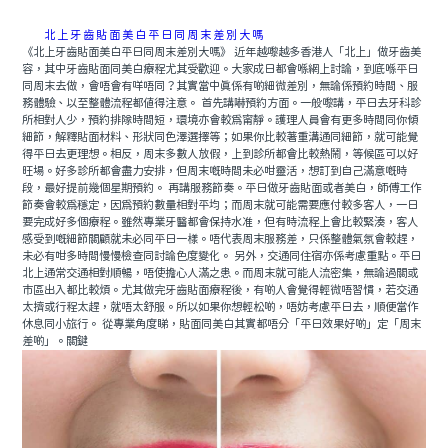
北上牙齒貼面美白平日同周末差別大嗎
《北上牙齒貼面美白平日同周末差別大嗎》 近年越嚟越多香港人「北上」做牙齒美
容，其中牙齒貼面同美白療程尤其受歡迎。大家成日都會喺網上討論，到底喺平日
同周末去做，會唔會有咩唔同？其實當中真係有啲細微差別，無論係預約時間、服
務體驗、以至整體流程都值得注意。 首先講嚇預約方面。一般嚟講，平日去牙科診
所相對人少，預約排隊時間短，環境亦會較爲甯靜。護理人員會有更多時間同你傾
細節，解釋貼面材料、形狀同色澤選擇等；如果你比較著重溝通同細節，就可能覺
得平日去更理想。相反，周末多數人放假，上到診所都會比較熱鬧，等候區可以好
旺場。好多診所都會盡力安排，但周末嘅時間未必咁靈活，想訂到自己滿意嘅時
段，最好提前幾個星期預約。 再講服務節奏。平日做牙齒貼面或者美白，師傅工作
節奏會較爲穩定，因爲預約數量相對平均；而周末就可能需要應付較多客人，一日
要完成好多個療程。雖然專業牙醫都會保持水准，但有時流程上會比較緊湊，客人
感受到嘅細節關顧就未必同平日一樣。唔代表周末服務差，只係整體氣氛會較趕，
未必有咁多時間慢慢檢查同討論色度變化。 另外，交通同住宿亦係考慮重點。平日
北上通常交通相對順暢，唔使擔心人滿之患。而周末就可能人流密集，無論過關或
市區出入都比較煩。尤其做完牙齒貼面療程後，有啲人會覺得輕微唔習慣，若交通
太擠或行程太趕，就唔太舒服。所以如果你想輕松啲，唔妨考慮平日去，順便當作
休息同小旅行。 從專業角度睇，貼面同美白其實都唔分「平日效果好啲」定「周末
差啲」。關鍵