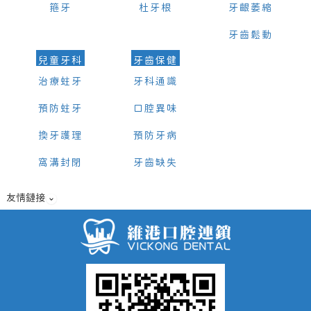
箍牙
杜牙根
牙齦萎縮
牙齒鬆動
兒童牙科
牙齒保健
治療蛀牙
牙科通識
預防蛀牙
口腔異味
換牙護理
預防牙病
窩溝封閉
牙齒缺失
友情鏈接