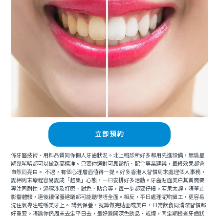
立即預約
係牙醫技術、用料品質同你個人牙齒狀況。北上嘅診所好多都用先進設備，無論星
期幾啱啱都可以做到高標准。只要你選對可靠診所、配合專業建議，最終效果都會
自然同亮白。 不過，有個心理層面值得一提。好多香港人習慣周末處理個人事務，
變相周末療程容易變成「趕集」心態，一日安排好多活動。牙齒貼面美白其實需要
專注同耐性，過程涉及打磨、試色、貼合等，每一步都要仔細。若果太趕，唔單止
影響體驗，連後續保養建議都可能聽得唔全面。相反，平日處理呢啲細工，更容易
沈住氣專注咗喺美牙上。 講到保養，就算做完貼面或美白，日常飲食同清潔習慣都
好重要。唔論你係周末去定平日去，最好避開深色飲品、戒煙，同定期檢查牙齒狀