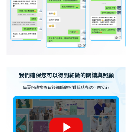
我們確保您可以得到細緻的關懷與照顧
每壹份禮物嘅背後都係顧客對我哋嘅認可同安心