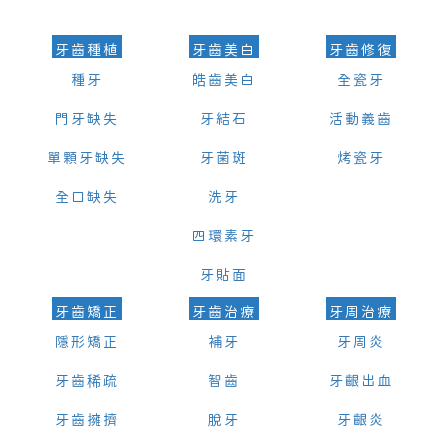
牙齒種植
牙齒美白
牙齒修復
種牙
皓齒美白
全瓷牙
門牙缺失
牙結石
活動義齒
單顆牙缺失
牙菌斑
烤瓷牙
全口缺失
洗牙
四環素牙
牙貼面
牙齒矯正
牙齒治療
牙周治療
隱形矯正
補牙
牙周炎
牙齒稀疏
智齒
牙齦出血
牙齒擁擠
脫牙
牙齦炎