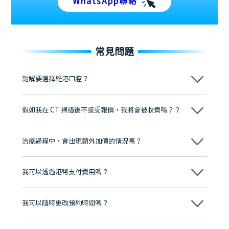
WhatsApp聯絡
常見問題
點解要選擇維港口腔？
維港口腔踐行「醫道濟世」的大學校訓，各分院匯聚來自香港、內地的
博士碩士高資歷牙醫，十七年穩定開診。榮獲「2024香港企業領袖品
假如我在 CT 掃描後不接受報價，我將會被收費嗎？？
牌」、「2025香港企業領袖品牌」，是諾貝爾種植系統全球放心植牙中
心，香港新城電台與廣東衛視推薦品牌
不會！只要未開始實際服務之前，你不會被收取任何費用。
至今已服務超過三十個國家和地區的顧客，受到粵港澳大灣區及周邊城
市市民極高的口碑評價及信任推薦 珠海、深圳設有八大分院，香港亦設
治療過程中，會出現額外加價的情況嗎？
有咨詢及服務保障中心，有任何問題都可以隨時預約免費咨詢，讓人十
分放心
不會，治療前我們會詳細說明治療方案及對應的價錢，顧客同意並簽字
後，我們才會正式進行診療服務
我可以透過港幣支付費用嗎？
可以。維港口腔會按照當日匯率轉算收取費用，而匯率會及時告知客人
我可以隨時更改預約時間嗎？
可以，請盡早通過wechat或whatsapp聯絡我們，告知我們你原本預約
的時間及資料，並且重新預約的日期及時段