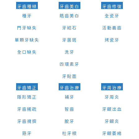
牙齒種植
牙齒美白
牙齒修復
種牙
皓齒美白
全瓷牙
門牙缺失
牙結石
活動義齒
單顆牙缺失
牙菌斑
烤瓷牙
全口缺失
洗牙
四環素牙
牙貼面
牙齒矯正
牙齒治療
牙周治療
隱形矯正
補牙
牙周炎
牙齒稀疏
智齒
牙齦出血
牙齒擁擠
脫牙
牙齦炎
箍牙
杜牙根
牙齦萎縮