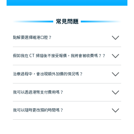
常見問題
點解要選擇維港口腔？
維港口腔踐行「醫道濟世」的大學校訓，各分院匯聚來自香港、內地的
博士碩士高資歷牙醫，十七年穩定開診。榮獲「2024香港企業領袖品
假如我在 CT 掃描後不接受報價，我將會被收費嗎？？
牌」、「2025香港企業領袖品牌」，是諾貝爾種植系統全球放心植牙中
心，香港新城電台與廣東衛視推薦品牌
不會！只要未開始實際服務之前，你不會被收取任何費用。
至今已服務超過三十個國家和地區的顧客，受到粵港澳大灣區及周邊城
市市民極高的口碑評價及信任推薦 珠海、深圳設有八大分院，香港亦設
治療過程中，會出現額外加價的情況嗎？
有咨詢及服務保障中心，有任何問題都可以隨時預約免費咨詢，讓人十
分放心
不會，治療前我們會詳細說明治療方案及對應的價錢，顧客同意並簽字
後，我們才會正式進行診療服務
我可以透過港幣支付費用嗎？
可以。維港口腔會按照當日匯率轉算收取費用，而匯率會及時告知客人
我可以隨時更改預約時間嗎？
可以，請盡早通過wechat或whatsapp聯絡我們，告知我們你原本預約
的時間及資料，並且重新預約的日期及時段