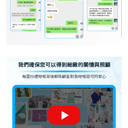
我們確保您可以得到細緻的關懷與照顧
每壹份禮物嘅背後都係顧客對我哋嘅認可同安心