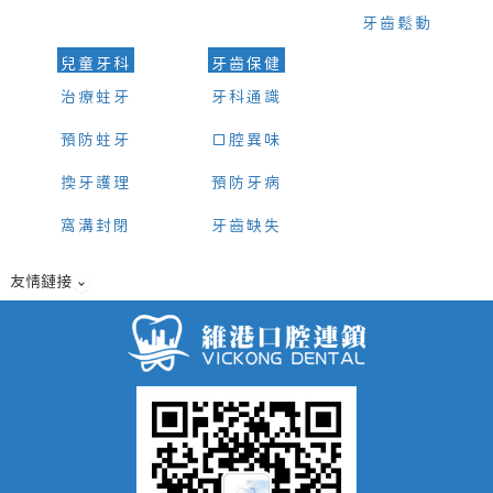
牙齒鬆動
兒童牙科
牙齒保健
治療蛀牙
牙科通識
預防蛀牙
口腔異味
換牙護理
預防牙病
窩溝封閉
牙齒缺失
友情鏈接