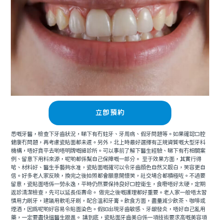
立即預約
悉嘅牙醫，檢查下牙齒狀況，睇下有冇蛀牙、牙周病、假牙問題等。如果確認口腔
健康冇問題，再考慮瓷貼面都未遲。另外，北上時最好選擇有正規資質嘅大型牙科
機構，唔好貪平去啲唔明牌嘅細診所。可以事前了解下醫生經驗、睇下有冇相關案
例、留意下用料來源，呢啲都係幫自己保障嘅一部分。 至于效果方面，其實行得
啱、材料好、醫生手藝夠水准，瓷貼面嘅確可以令牙齒顔色自然又靓白，笑容更自
信。好多老人家反映，換完之後拍照都會願意開懷笑，社交場合都積極咗。不過要
留意，瓷貼面唔係一勞永逸，平時仍然要保持良好口腔衛生，食嘢唔好太硬，定期
返診清潔檢查，先可以延長佢壽命。 做完之後嘅護理都好重要。老人家一般唔太習
慣用力刷牙，建議用軟毛牙刷，配合溫和牙膏。飲食方面，盡量減少飲茶、咖啡或
煙酒，因爲呢啲好容易令貼面染色。假如出現牙齒敏感、牙龈發炎，唔好自己亂用
藥，一定要盡快搵醫生跟進。 講到底，瓷貼面牙齒美白係一項技術要求高嘅美容項