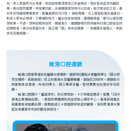
目，老人家當然可以考慮，但前提係要清楚自己牙齒情況，唔好盲目追求外觀效
果。美白固然重要，但咀嚼功能、牙龈健康更加唔可以忽視。每次做決定之前，最
好多咨詢幾個專業意見，衡量風險同可行性。 總結嚟講，北上做瓷貼面牙齒美白，
對老人家未必唔得，只要選對地方、醫生技術有保證、護理解得當，都可以達到理
想效果。不過，想笑容靓得自然、健康長久，最關鍵嘅仍然係維持日常口腔衛生同
定期檢查。美白係表面功夫，真正嘅「靓」係來自健康——有健康牙齒嘅人，笑起
來先至最燦爛。
維港口腔連鎖
維港口腔是粵港知名醫藥大學導師、國家985重點大學醫學博士（碩士研
究生導師、高級教授）成立的香港大型醫療集團，創始於2008年。連鎖各分
院匯聚來自香港、內地的博士、碩士專家牙醫，堅持實實在在做好牙科診
療。
維港口腔踐行「醫道濟世」的大學校訓，十六年穩定開診。榮獲「2024
香港企業領袖品牌」，是諾貝爾種植系統全球放心植牙中心，香港新城電台
與廣東衛視推薦品牌，服務超過三十個國家和地區的顧客，受到粵港澳大灣
區及周邊城市市民的歡迎與信任。