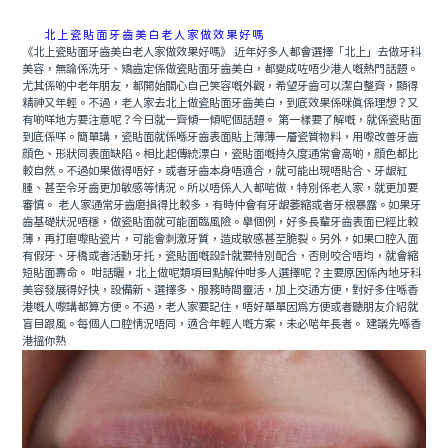
北上瓷貼面牙齒美白老人家做效果好嗎
《北上瓷貼面牙齒美白老人家做效果好嗎》 近年好多人都會選擇「北上」去做牙科
美容，無論係洗牙、矯齒定係做瓷貼面牙齒美白，都變成咗唔少港人嘅熱門話題。
尤其係啲中老年朋友，都開始關心自己笑容嘅外觀，希望牙齒可以潔白整齊，顯得
精神又年輕。不過，老人家去北上做瓷貼面牙齒美白，到底效果係咪真係理想？又
有啲咩地方要注意呢？今日就一齊傾一傾呢個話題。 第一樣要了解嘅，就係瓷貼面
到底係咩。簡單講，瓷貼面就係喺牙齒表面貼上薄薄一層瓷質物料，用嚟改善牙齒
顔色、形狀同表面缺陷。相比起傳統漂白，瓷貼面嘅持久度通常會高啲，顔色都比
較自然。不過如果做得唔好，或者牙齒本身唔適合，就可能出現唔貼合、牙龈紅
腫、甚至令牙齒更加敏感等情況。所以唔係人人都啱做，特別係老人家，就更加要
審慎。 老人家通常牙齒磨損得比較多，有時仲會有牙龈萎縮或者牙根暴露。如果牙
齒基礎狀況唔穩，做瓷貼面就可能面臨風險。舉個例，好多長輩牙齒表面已經比較
薄，再打磨嚟貼瓷片，可能會刺激牙質，造成敏感甚至脆裂。另外，如果口腔入面
有假牙、牙橋或者活動牙托，瓷貼面嘅設計就要特別配合，否則咬合唔均，就會縮
短貼面壽命。 咁話曬，北上做呢類項目點解仲咁多人選擇呢？主要原因係內地牙科
美容發展得好快，設備新、選擇多、服務時間靈活，加上交通方便，對好多住喺香
港嘅人嚟講都算方便。不過，老人家要記住，唔好單單因爲方便或者聽朋友介紹就
盲目跟風。每個人口腔情況唔同，適合年輕人嘅方案，未必啱年長者。 建議先喺香
港搵你熟