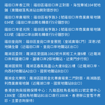
福田口岸香江院：福田區福田口岸正對面，海悅華城104號地
鋪（東鐵線落馬洲站出關對面即到）
福田口岸廣場院：福田區裕亨路3-1號福田口岸商業廣場地鋪
034號（福田口岸出關右轉直行5分鐘即到）
福田口岸星光院：福田區裕亨路3-1號福田口岸商業廣場地鋪
033號（福田口岸出關右轉直行5分鐘即到）
福田皇崗院：福田區皇崗口岸皇禦苑（皇城廣場C門）深港1號
地鋪全層（近福田口岸、皇崗口岸地鐵站E出口）
羅湖區委院：羅湖區愛國路1002號外貿輕工大廈8樓（近羅湖
口岸和蓮塘口岸，蓮塘口岸2個地鐵站，近東門步行街）
羅湖國貿院：羅湖區春風路廬山大廈B座21樓（近羅湖口岸、
向西村地鐵站A2出口、國貿地鐵站B出口）
羅湖金光華院：羅湖區國貿金光華廣場東二門對面，南湖路凱
利商業廣場地鋪（近羅湖口岸、國貿地鐵站B出口）
香港咨詢與服務保障中心：九龍荔枝角長裕街11號定豐中心
1306室（荔枝角地鐵站B1出口直行100米，香港辦公室暫不應
診，主要咨詢接待）