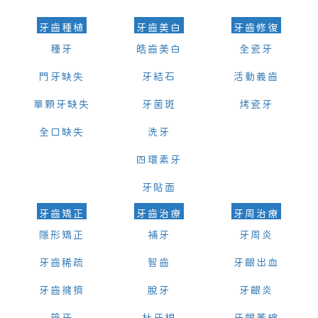
牙齒種植
牙齒美白
牙齒修復
種牙
皓齒美白
全瓷牙
門牙缺失
牙結石
活動義齒
單顆牙缺失
牙菌斑
烤瓷牙
全口缺失
洗牙
四環素牙
牙貼面
牙齒矯正
牙齒治療
牙周治療
隱形矯正
補牙
牙周炎
牙齒稀疏
智齒
牙齦出血
牙齒擁擠
脫牙
牙齦炎