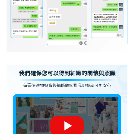
我們確保您可以得到細緻的關懷與照顧
每壹份禮物嘅背後都係顧客對我哋嘅認可同安心