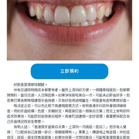
立即預約
好飲食習慣都係關鍵。
仲有交通同時間成本都要考慮。雖然上深圳好方便，一個鐘車程就到，但都要
預預約、當日交通、人流等因素。如果淨係為咗美白一次，可能未必節省好多，但
若果打算長期喺嗰邊做牙齒保健，又有好信得過嘅醫生，咁就會有返啲實際好處。
喺決定之前，可以先比較下兩邊嘅服務方式。有啲香港牙科診所會做詳細檢
查，例如牙齒結構、色度、牙齦狀況，再度身訂造一個美白方案；而北上有啲診所
追求效果快，可能即刻安排美白程序。兩者冇話邊個一定好或壞，最重要係配合自
己牙齒情況同安全需要。
有啲人話：「香港做牙齒美白太貴，上深圳一次搞掂，抵玩！」但亦有人覺
得：「口腔係自己身體一部分，寧願穩陣啲。」事實上，價值唔止喺金錢，仲包括
信任、技術、衛生同售後跟進。如果你係第一次想試美白，可能喺香港做會比較安