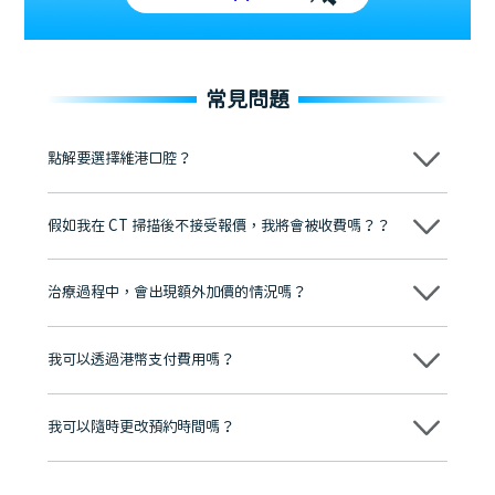
常見問題
點解要選擇維港口腔？
維港口腔踐行「醫道濟世」的大學校訓，各分院匯聚來自香港、內地的
博士碩士高資歷牙醫，十七年穩定開診。榮獲「2024香港企業領袖品
假如我在 CT 掃描後不接受報價，我將會被收費嗎？？
牌」、「2025香港企業領袖品牌」，是諾貝爾種植系統全球放心植牙中
心，香港新城電台與廣東衛視推薦品牌
不會！只要未開始實際服務之前，你不會被收取任何費用。
至今已服務超過三十個國家和地區的顧客，受到粵港澳大灣區及周邊城
市市民極高的口碑評價及信任推薦 珠海、深圳設有八大分院，香港亦設
治療過程中，會出現額外加價的情況嗎？
有咨詢及服務保障中心，有任何問題都可以隨時預約免費咨詢，讓人十
分放心
不會，治療前我們會詳細說明治療方案及對應的價錢，顧客同意並簽字
後，我們才會正式進行診療服務
我可以透過港幣支付費用嗎？
可以。維港口腔會按照當日匯率轉算收取費用，而匯率會及時告知客人
我可以隨時更改預約時間嗎？
可以，請盡早通過wechat或whatsapp聯絡我們，告知我們你原本預約
的時間及資料，並且重新預約的日期及時段