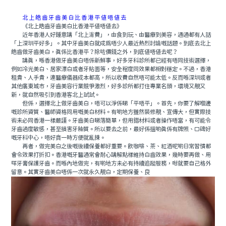
北上皓齒牙齒美白比香港平值唔值去
《北上皓齒牙齒美白比香港平值唔值去》
近年香港人好鍾意講「北上消費」，由食到玩、由醫療到美容，通通都有人話
「上深圳平好多」。其中牙齒美白就成為唔少人最近熱烈討論嘅話題。到底去北上
皓齒做牙齒美白，真係比香港平？除咗價錢之外，到底值唔值去呢？
講真，喺香港做牙齒美白唔係新鮮事，好多牙科診所都已經有唔同技術選擇，
例如冷光美白、居家漂白或者牙貼面等，安全程度同效果都相對穩定。不過，香港
租貴、人手貴，連醫療儀器成本都高，所以收費自然唔可能太低。反而喺深圳或者
其他廣東城市，牙齒美容行業競爭激烈，好多診所都打住專業名頭，環境又靚又
新，就自然吸引到香港客北上試試。
但係，選擇北上做牙齒美白，唔可以淨係睇「平唔平」。首先，你要了解嗰邊
嘅診所資質、醫師資格同用嘅美白材料。有啲地方雖然裝修靚、宣傳大，但實際技
術未必同香港一樣嚴謹。牙齒美白睇落簡單，但用錯材料或者操作唔當，有可能令
牙齒過度敏感，甚至損害牙釉質。所以要去之前，最好係搵啲真係有牌照、口碑好
嘅牙科中心，唔好貪一時方便就亂揀。
再者，做完美白之後嘅後續保養都好重要。飲咖啡、茶、紅酒呢啲日常習慣都
會令效果打折扣。香港嘅牙醫通常會耐心講解點樣維持白齒效果，幾時要再做、用
咩牙膏保護牙齒。而喺內地做完，有啲地方未必有持續追蹤服務，咁就要自己格外
留意。其實牙齒美白唔係一次就永久靚白，定期保養、良