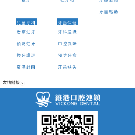
箍牙
杜牙根
牙齦萎縮
牙齒鬆動
兒童牙科
牙齒保健
治療蛀牙
牙科通識
預防蛀牙
口腔異味
換牙護理
預防牙病
窩溝封閉
牙齒缺失
友情鏈接