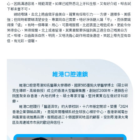
心，因為溝通容易，規範清楚。如果已經熟悉北上牙科生態，又有好介紹，咁去試
下都未嘗不可。
總結嚟講，去北上皓齒做牙齒美白，確實有佢吸引力——方便、選擇多、美感
強；但同時都要睇清楚安全、專業同自己需要。唔好淨係聽人講「平」，而係要識
得揀「值」。有時一個專業、用心、可靠嘅服務，比起表面上嘅低成本，更能令你
笑得安心、笑得燦爛。北上或者留港，其實最緊要係搵到真正適合自己嘅美白方
式。咁樣，白齒真係自然、明亮，又唔洗擔心副作用或後遺症，笑起上嚟先至有自
信，有光彩，值曬。
維港口腔連鎖
維港口腔是粵港知名醫藥大學導師、國家985重點大學醫學博士（碩士研
究生導師、高級教授）成立的香港大型醫療集團，創始於2008年。連鎖各分
院匯聚來自香港、內地的博士、碩士專家牙醫，堅持實實在在做好牙科診
療。
維港口腔踐行「醫道濟世」的大學校訓，十六年穩定開診。榮獲「2024
香港企業領袖品牌」，是諾貝爾種植系統全球放心植牙中心，香港新城電台
與廣東衛視推薦品牌，服務超過三十個國家和地區的顧客，受到粵港澳大灣
區及周邊城市市民的歡迎與信任。