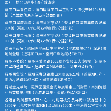
面），拱北口岸步行8分鐘直達
福田口岸香江院：福田區福田口岸正對面，海悅華城104號地
鋪（東鐵線落馬洲站出關對面即到）
福田口岸廣場院：福田區裕亨路3-1號福田口岸商業廣場地鋪
034號（福田口岸出關右轉直行5分鐘即到）
福田口岸星光院：福田區裕亨路3-1號福田口岸商業廣場地鋪
033號（福田口岸出關右轉直行5分鐘即到）
福田皇崗院：福田區皇崗口岸皇禦苑（皇城廣場C門）深港1號
地鋪全層（近福田口岸、皇崗口岸地鐵站E出口）
羅湖區委院：羅湖區愛國路1002號外貿輕工大廈8樓（近羅湖
口岸和蓮塘口岸，蓮塘口岸2個地鐵站，近東門步行街）
羅湖國貿院：羅湖區春風路廬山大廈B座21樓（近羅湖口岸、
向西村地鐵站A2出口、國貿地鐵站B出口）
羅湖金光華院：羅湖區國貿金光華廣場東二門對面，南湖路凱
利商業廣場地鋪（近羅湖口岸、國貿地鐵站B出口）
香港咨詢與服務保障中心：九龍荔枝角長裕街11號定豐中心
1306室（荔枝角地鐵站B1出口直行100米，香港辦公室暫不應