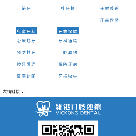
箍牙
杜牙根
牙齦萎縮
牙齒鬆動
兒童牙科
牙齒保健
治療蛀牙
牙科通識
預防蛀牙
口腔異味
換牙護理
預防牙病
窩溝封閉
牙齒缺失
友情鏈接