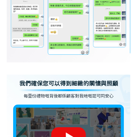
我們確保您可以得到細緻的關懷與照顧
每壹份禮物嘅背後都係顧客對我哋嘅認可同安心