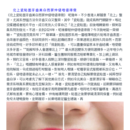
北上瓷貼面牙齒美白而家仲值唔值得做
《北上瓷貼面牙齒美白而家仲值唔值得做》 呢幾年，不少香港人都鍾意「北上」整
牙，尤其系想搵方法令牙齒又白又整齊，其中「瓷貼面」就成爲熱門關鍵字。喺社
交媒體或者短片平台，成日見到人分享自己「北上瓷貼面」前後嘅轉變相，個笑容
真系閃到發光。不過，去到2024年，呢樣療程仲值唔值得做？今次我哋就一齊傾
嚇。 **瓷貼面究竟系咩？** 簡單講，瓷貼面即系用一層極薄嘅瓷片貼喺牙齒表面，
去改善牙齒顔色、形狀同排列。相比起傳統漂牙，效果通常比較持久同自然。而家
技術成熟咗，好多診所都主打「微創貼面」，可以盡量保留原本牙齒結構，唔使磨
太多牙面。 **點解咁多人會選擇北上？** 最大原因梗系方便同選擇多。近年唔少內
地城市都發展得好快，牙科設備、醫生團隊同服務流程都專業化。加上網上資訊
多，預約又容易，好多香港人假期上深圳整瓷貼面，順便行街食飯，一舉幾得。 另
外，「北上」嘅體驗有時會比人感覺新鮮，例如有啲診所環境似咖啡廳，又有專人
陪同解說，令成個過程冇咁緊張。對有啲人嚟講，呢種享受式服務都系加分位。 **
但系，值唔值得就未必人人一樣。** 首先，要清楚自己點解要做瓷貼面。純粹想牙
齒白淨，可以考慮先了解下其他美白方式，例如冷光美白、居家漂牙等，睇嚇自己
需求系咪真系要貼面先至解決到。 再者，瓷貼面都唔系一次就搞掂，前期要詳細檢
查牙齒健康狀況，有蛀牙或者牙周問題都要先處理。唔同地方嘅牙醫標准、溝通方
式都有差異，要有心理准備。 仲有維護問題。貼面之後要學識清潔同保養，例如避
免咬太硬嘅食物，定期複診。如果唔跟足醫生建議，再