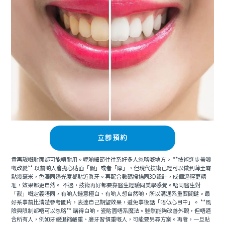
立即預約
貴再靓嘅貼面都可能唔耐用。呢啲細節往往系好多人忽略嘅地方。 **技術進步帶嚟
嘅改變** 以前啲人會擔心貼面「假」或者「厚」，但現代技術已經可以做到薄至零
點幾毫米，色澤同透光度都貼近真牙。再配合數碼掃描同3D設計，成個過程更精
准，效果都更自然。 不過，技術再好都要靠醫生經驗同美學感覺。唔同醫生對
「靓」嘅定義唔同，有啲人鍾意極白、有啲人想自然啲，所以溝通系重要關鍵。最
好系事前比清楚參考圖片，表達自己期望效果，避免事後話「唔似心目中」。 **風
險與限制都唔可以忽略** 講得白啲，瓷貼面唔系魔法。雖然能夠改善外觀，但唔適
合所有人，例如牙齦退縮嚴重、磨牙習慣重嘅人，可能要另尋方案。再者，一旦貼