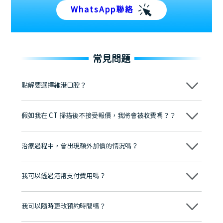
WhatsApp聯絡
常見問題
點解要選擇維港口腔？
維港口腔踐行「醫道濟世」的大學校訓，各分院匯聚來自香港、內地的
博士碩士高資歷牙醫，十七年穩定開診。榮獲「2024香港企業領袖品
假如我在 CT 掃描後不接受報價，我將會被收費嗎？？
牌」、「2025香港企業領袖品牌」，是諾貝爾種植系統全球放心植牙中
心，香港新城電台與廣東衛視推薦品牌
不會！只要未開始實際服務之前，你不會被收取任何費用。
至今已服務超過三十個國家和地區的顧客，受到粵港澳大灣區及周邊城
市市民極高的口碑評價及信任推薦 珠海、深圳設有八大分院，香港亦設
治療過程中，會出現額外加價的情況嗎？
有咨詢及服務保障中心，有任何問題都可以隨時預約免費咨詢，讓人十
分放心
不會，治療前我們會詳細說明治療方案及對應的價錢，顧客同意並簽字
後，我們才會正式進行診療服務
我可以透過港幣支付費用嗎？
可以。維港口腔會按照當日匯率轉算收取費用，而匯率會及時告知客人
我可以隨時更改預約時間嗎？
可以，請盡早通過wechat或whatsapp聯絡我們，告知我們你原本預約