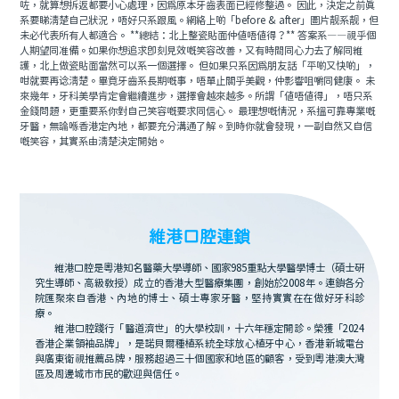
咗，就算想拆返都要小心處理，因爲原本牙齒表面已經修整過。 因此，決定之前真
系要睇清楚自己狀況，唔好只系跟風。網絡上啲「before & after」圖片靓系靓，但
未必代表所有人都適合。 **總結：北上整瓷貼面仲值唔值得？** 答案系——視乎個
人期望同准備。如果你想追求即刻見效嘅笑容改善，又有時間同心力去了解同維
護，北上做瓷貼面當然可以系一個選擇。 但如果只系因為朋友話「平啲又快啲」，
咁就要再谂清楚。畢竟牙齒系長期嘅事，唔單止關乎美觀，仲影響咀嚼同健康。 未
來幾年，牙科美學肯定會繼續進步，選擇會越來越多。所謂「值唔值得」，唔只系
金錢問題，更重要系你對自己笑容嘅要求同信心。 最理想嘅情況，系搵可靠專業嘅
牙醫，無論喺香港定內地，都要充分溝通了解。到時你就會發現，一副自然又自信
嘅笑容，其實系由清楚決定開始。
維港口腔連鎖
維港口腔是粵港知名醫藥大學導師、國家985重點大學醫學博士（碩士研
究生導師、高級教授）成立的香港大型醫療集團，創始於2008年。連鎖各分
院匯聚來自香港、內地的博士、碩士專家牙醫，堅持實實在在做好牙科診
療。
維港口腔踐行「醫道濟世」的大學校訓，十六年穩定開診。榮獲「2024
香港企業領袖品牌」，是諾貝爾種植系統全球放心植牙中心，香港新城電台
與廣東衛視推薦品牌，服務超過三十個國家和地區的顧客，受到粵港澳大灣
區及周邊城市市民的歡迎與信任。