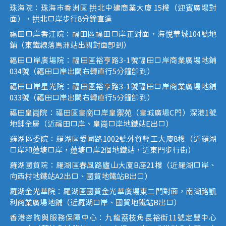
珠海院：珠海市香洲區 拱北中建商業大廈 15樓（迎賓廣場對
面），拱北口岸步行8分鐘直達
福田口岸香江院：福田區福田口岸正對面，海悅華城104號地
鋪（東鐵線落馬洲站出關對面即到）
福田口岸廣場院：福田區裕亨路3-1號福田口岸商業廣場地鋪
034號（福田口岸出關右轉直行5分鐘即到）
福田口岸星光院：福田區裕亨路3-1號福田口岸商業廣場地鋪
033號（福田口岸出關右轉直行5分鐘即到）
福田皇崗院：福田區皇崗口岸皇禦苑（皇城廣場C門）深港1號
地鋪全層（近福田口岸、皇崗口岸地鐵站E出口）
羅湖區委院：羅湖區愛國路1002號外貿輕工大廈8樓（近羅湖
口岸和蓮塘口岸，蓮塘口岸2個地鐵站，近東門步行街）
羅湖國貿院：羅湖區春風路廬山大廈B座21樓（近羅湖口岸、
向西村地鐵站A2出口、國貿地鐵站B出口）
羅湖金光華院：羅湖區國貿金光華廣場東二門對面，南湖路凱
利商業廣場地鋪（近羅湖口岸、國貿地鐵站B出口）
香港咨詢與服務保障中心：九龍荔枝角長裕街11號定豐中心