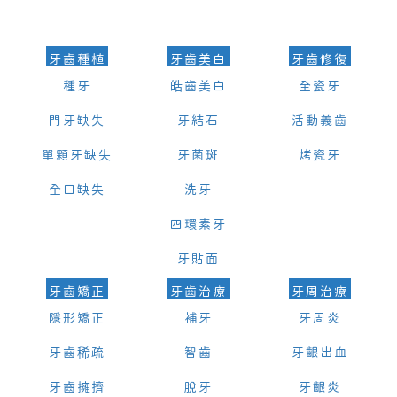
的時間及資料，並且重新預約的日期及時段
牙齒種植
牙齒美白
牙齒修復
種牙
皓齒美白
全瓷牙
門牙缺失
牙結石
活動義齒
單顆牙缺失
牙菌斑
烤瓷牙
全口缺失
洗牙
四環素牙
牙貼面
牙齒矯正
牙齒治療
牙周治療
隱形矯正
補牙
牙周炎
牙齒稀疏
智齒
牙齦出血
牙齒擁擠
脫牙
牙齦炎