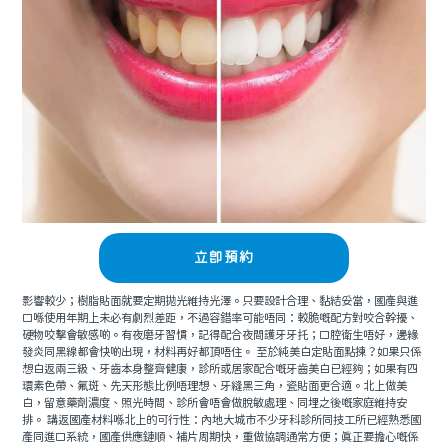
立即預約
影響較少；樹脂貼面就要定期拋光維持光澤。只要設計合理、黏結妥當，國產與進
口喺使用年期上未必有劇烈差距，不過容錯率可能唔同：較脆嘅配方對咬合幹擾、
硬物咬擊會敏感啲。有夜磨牙習慣，記得配合夜間護牙牙托；口腔衛生唔好，邊緣
發炎同黑線都會快啲出現，材料再好都頂唔住。 至於純美白定貼面點揀？如果只係
想白返兩三級、牙齒本身整齊健康，診所或居家配合嘅牙齒美白已經夠；如果有四
環素色帶、氟斑、先天形態比例唔理想、牙縫黑三角，瓷貼面更合適。北上做美
白，留意藥劑濃度、照光時間、診所會唔會做脫敏處理、同埋之後嘅家庭維持安
排。 講返國產材料喺北上的可行性：內地大城市不少牙科診所同技工所已經熟悉國
產同進口系統，國產供應鏈順、補片周期快，重做協調通常方便；真正要擔心嘅係