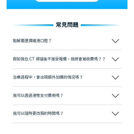
常見問題
點解要選擇維港口腔？
維港口腔踐行「醫道濟世」的大學校訓，各分院匯聚來自香港、內地的
博士碩士高資歷牙醫，十七年穩定開診。榮獲「2024香港企業領袖品
假如我在 CT 掃描後不接受報價，我將會被收費嗎？？
牌」、「2025香港企業領袖品牌」，是諾貝爾種植系統全球放心植牙中
心，香港新城電台與廣東衛視推薦品牌
不會！只要未開始實際服務之前，你不會被收取任何費用。
至今已服務超過三十個國家和地區的顧客，受到粵港澳大灣區及周邊城
市市民極高的口碑評價及信任推薦 珠海、深圳設有八大分院，香港亦設
治療過程中，會出現額外加價的情況嗎？
有咨詢及服務保障中心，有任何問題都可以隨時預約免費咨詢，讓人十
分放心
不會，治療前我們會詳細說明治療方案及對應的價錢，顧客同意並簽字
後，我們才會正式進行診療服務
我可以透過港幣支付費用嗎？
可以。維港口腔會按照當日匯率轉算收取費用，而匯率會及時告知客人
我可以隨時更改預約時間嗎？
可以，請盡早通過wechat或whatsapp聯絡我們，告知我們你原本預約
的時間及資料，並且重新預約的日期及時段