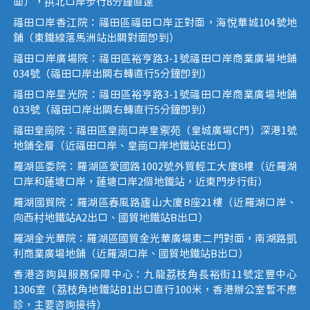
面），拱北口岸步行8分鐘直達
福田口岸香江院：福田區福田口岸正對面，海悅華城104號地
鋪（東鐵線落馬洲站出關對面即到）
福田口岸廣場院：福田區裕亨路3-1號福田口岸商業廣場地鋪
034號（福田口岸出關右轉直行5分鐘即到）
福田口岸星光院：福田區裕亨路3-1號福田口岸商業廣場地鋪
033號（福田口岸出關右轉直行5分鐘即到）
福田皇崗院：福田區皇崗口岸皇禦苑（皇城廣場C門）深港1號
地鋪全層（近福田口岸、皇崗口岸地鐵站E出口）
羅湖區委院：羅湖區愛國路1002號外貿輕工大廈8樓（近羅湖
口岸和蓮塘口岸，蓮塘口岸2個地鐵站，近東門步行街）
羅湖國貿院：羅湖區春風路廬山大廈B座21樓（近羅湖口岸、
向西村地鐵站A2出口、國貿地鐵站B出口）
羅湖金光華院：羅湖區國貿金光華廣場東二門對面，南湖路凱
利商業廣場地鋪（近羅湖口岸、國貿地鐵站B出口）
香港咨詢與服務保障中心：九龍荔枝角長裕街11號定豐中心
1306室（荔枝角地鐵站B1出口直行100米，香港辦公室暫不應
診，主要咨詢接待）