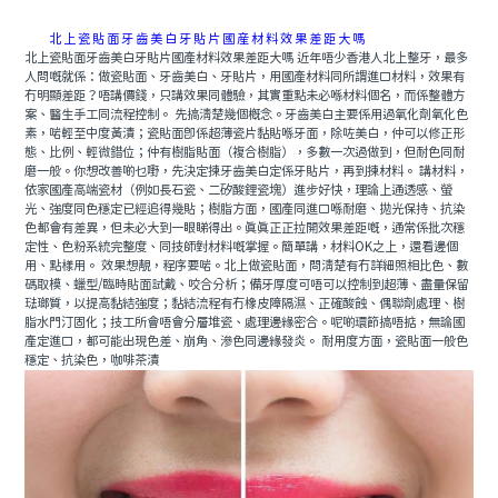
北上瓷貼面牙齒美白牙貼片國産材料效果差距大嗎
北上瓷貼面牙齒美白牙貼片國產材料效果差距大嗎 近年唔少香港人北上整牙，最多
人問嘅就係：做瓷貼面、牙齒美白、牙貼片，用國產材料同所謂進口材料，效果有
冇明顯差距？唔講價錢，只講效果同體驗，其實重點未必喺材料個名，而係整體方
案、醫生手工同流程控制。 先搞清楚幾個概念。牙齒美白主要係用過氧化劑氧化色
素，啱輕至中度黃漬；瓷貼面即係超薄瓷片黏貼喺牙面，除咗美白，仲可以修正形
態、比例、輕微錯位；仲有樹脂貼面（複合樹脂），多數一次過做到，但耐色同耐
磨一般。你想改善啲乜嘢，先決定揀牙齒美白定係牙貼片，再到揀材料。 講材料，
依家國產高端瓷材（例如長石瓷、二矽酸鋰瓷塊）進步好快，理論上通透感、螢
光、強度同色穩定已經追得幾貼；樹脂方面，國產同進口喺耐磨、拋光保持、抗染
色都會有差異，但未必大到一眼睇得出。真真正正拉開效果差距嘅，通常係批次穩
定性、色粉系統完整度、同技師對材料嘅掌握。簡單講，材料OK之上，還看邊個
用、點樣用。 效果想靚，程序要啱。北上做瓷貼面，問清楚有冇詳細照相比色、數
碼取模、蠟型/臨時貼面試戴、咬合分析；備牙厚度可唔可以控制到超薄、盡量保留
琺瑯質，以提高黏結強度；黏結流程有冇橡皮障隔濕、正確酸蝕、偶聯劑處理、樹
脂水門汀固化；技工所會唔會分層堆瓷、處理邊緣密合。呢啲環節搞唔掂，無論國
產定進口，都可能出現色差、崩角、滲色同邊緣發炎。 耐用度方面，瓷貼面一般色
穩定、抗染色，咖啡茶漬