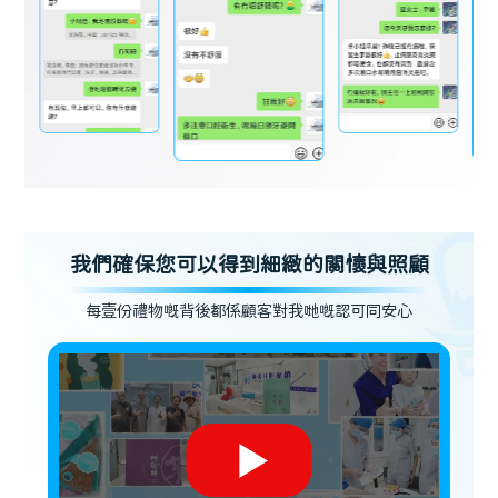
我們確保您可以得到細緻的關懷與照顧
每壹份禮物嘅背後都係顧客對我哋嘅認可同安心