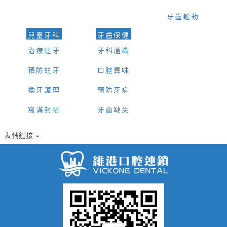
牙齒鬆動
兒童牙科
牙齒保健
治療蛀牙
牙科通識
預防蛀牙
口腔異味
換牙護理
預防牙病
窩溝封閉
牙齒缺失
友情鏈接