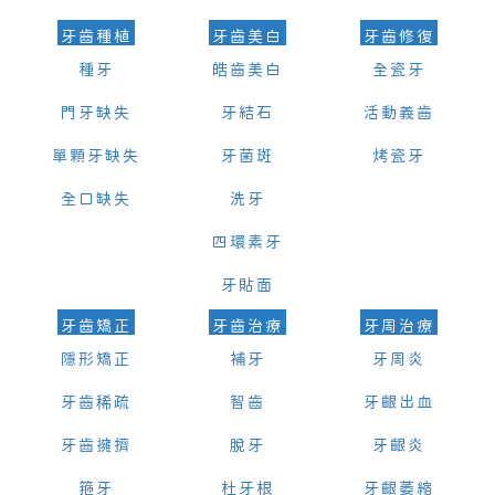
牙齒種植
牙齒美白
牙齒修復
種牙
皓齒美白
全瓷牙
門牙缺失
牙結石
活動義齒
單顆牙缺失
牙菌斑
烤瓷牙
全口缺失
洗牙
四環素牙
牙貼面
牙齒矯正
牙齒治療
牙周治療
隱形矯正
補牙
牙周炎
牙齒稀疏
智齒
牙齦出血
牙齒擁擠
脫牙
牙齦炎
箍牙
杜牙根
牙齦萎縮