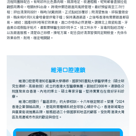
流程同團隊配合。有啲診所比色靠肉眼、隔濕唔足、收邊粗糙，呢啲都會直接拉低
觀感同壽命，唔關材料出身。 跨境仲要諗跟進同風險管理。最好預留兩至三次行
程：評估清潔同設計、臨時/試戴微調、正式黏結加覆診；問清楚售後、碎裂重做安
排、臨床相片同X光會唔會提供電子檔；保持溝通渠道，之後喺香港有需要跟進都容
易。 總結：國產材料唔等於效果差，進口亦唔係必然更靚。選擇北上做瓷貼面、牙
齒美白或樹脂牙貼片，最緊要睇醫生設計同手工、技工所水平、消毒同黏結流程、
以及跟進服務。清楚自己目標，揀啱方案，配合良好清潔習慣同定期檢查，先係令
效果自然、耐用、穩定嘅關鍵。
維港口腔連鎖
維港口腔是粵港知名醫藥大學導師、國家985重點大學醫學博士（碩士研
究生導師、高級教授）成立的香港大型醫療集團，創始於2008年。連鎖各分
院匯聚來自香港、內地的博士、碩士專家牙醫，堅持實實在在做好牙科診
療。
維港口腔踐行「醫道濟世」的大學校訓，十六年穩定開診。榮獲「2024
香港企業領袖品牌」，是諾貝爾種植系統全球放心植牙中心，香港新城電台
與廣東衛視推薦品牌，服務超過三十個國家和地區的顧客，受到粵港澳大灣
區及周邊城市市民的歡迎與信任。