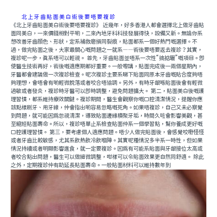
北上牙齒貼面美白術後要唔要複診
《北上牙齒貼面美白術後要唔要複診》 近幾年，好多香港人都會選擇北上做牙齒貼
面同美白，一來價錢相對平啲，二來內地牙科科技發展得快，設備又新。無論你系
想改善牙齒顔色、形狀，定系補救磨損同裂痕，貼面都系一個好熱門嘅選擇。不
過，做完貼面之後，大家最關心嘅問題之一就系——術後要唔要返去複診？其實，
複診呢一步，真系唔可以輕視。 首先，牙齒貼面並唔系一次性“搞掂曬”嘅項目。即
使醫生技術再好，術後嘅適應期都好重要。一般嚟講，貼面完成後一兩個星期內，
牙醫都會建議做一次複診檢查。呢次複診主要系睇下貼面同原本牙齒嘅貼合度夠唔
夠理想，會唔會有啲輕微脫落或者咬合唔協調。另外，有時牙龈喺貼面後會有輕微
過敏或者發炎，複診時牙醫可以即時調整，避免問題擴大。 第二，貼面美白後嘅護
理習慣，都系維持療效關鍵。複診期間，醫生會觀察你嘅口腔清潔情況，提醒你應
該點樣刷牙、用牙線，仲會指出啲容易忽略嘅死角。如果唔複診，自己又未必察覺
到問題，就可能因爲忽視清潔，導致貼面邊緣積聚牙垢，時間久咗會影響美觀，甚
至縮短貼面壽命。所以，複診唔單止系檢查貼面仲系一個學習點，幫你養成更好嘅
口腔護理習慣。 第三，要考慮個人適應問題。唔少人做完貼面後，會感覺咬嘢怪怪
或者牙齒比較敏感，尤其系飲熱飲冷飲嗰陣。其實呢種情況多半系一時性，但如果
情況持續或者明顯影響進食，就一定要複診。因爲有可能系貼面與牙龈接位太高或
者咬合點出問題，醫生可以做細微調整，咁樣可以令貼面效果更自然同舒適。 除此
之外，定期複診仲有助延長貼面壽命。一般貼面材料可以維持數年到