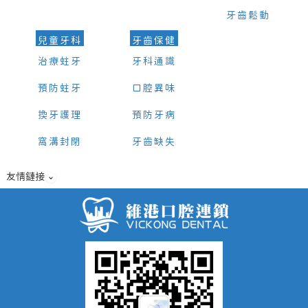
牙齒鬆動
兒童牙科
牙齒保健
治療蛀牙
牙科通識
預防蛀牙
口腔異味
換牙護理
預防牙病
窩溝封閉
牙齒缺失
友情鏈接