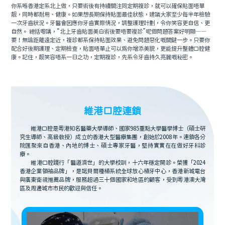
你系喺香港定系北上做，只要術後有持續關注同定期複診，就可以確保貼面唔單
靓，同時都耐用、健康。如果想長期保持貼面最佳狀態，建議大家至少每半年檢驗
一次牙齒狀況。牙醫會因應你牙齒實際情況，調整護理計劃，令你笑容更自信、更
自然。 總括嚟講，“北上牙齒貼面美白術後要唔要複診”呢個問題答案好明顯——
要！無論距離遠定近，複診都系保持貼面效果、避免問題惡化嘅關鍵一步。只要你
配合好後期護理、定期檢查，貼面唔單止可以爲你增添美貌，更能提升整體口腔健
康。記住，靓笑容唔系一日之功，定期複診，先系令牙齒持久亮麗嘅秘密。
維港口腔連鎖
維港口腔是粵港知名醫藥大學導師、國家985重點大學醫學博士（碩士研
究生導師、高級教授）成立的香港大型醫療集團，創始於2008年。連鎖各分
院匯聚來自香港、內地的博士、碩士專家牙醫，堅持實實在在做好牙科診
療。
維港口腔踐行「醫道濟世」的大學校訓，十六年穩定開診。榮獲「2024
香港企業領袖品牌」，是諾貝爾種植系統全球放心植牙中心，香港新城電台
與廣東衛視推薦品牌，服務超過三十個國家和地區的顧客，受到粵港澳大灣
區及周邊城市市民的歡迎與信任。