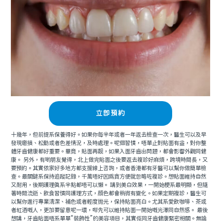
立即預約
十幾年，但前提系保養得好。如果你每半年或者一年返去檢查一次，醫生可以及早
發現磨損、松動或者色差情況，及時處理。呢個習慣，唔單止對貼面有益，對你整
體牙齒健康都好重要。畢竟，貼面再靓，如果入面牙齒出問題，都會影響外觀同健
康。 另外，有啲朋友覺得，北上做完貼面之後要返去複診好麻煩，跨境時間長，又
要預約。其實依家好多地方都支援線上咨詢，或者香港都有牙醫可以幫你做簡單檢
查。最關鍵系保持追蹤記錄，千萬唔好因爲貪方便就忽略咗複診。想貼面維持自然
又耐用，後期護理真系半點都唔可以懶。 講到美白效果，一開始梗系最明顯，但隨
著時間流逝、飲食習慣同護理方式，顔色都會稍微有變化。如果定期複診，醫生可
以幫你進行專業清潔、補色或者輕度抛光，保持貼面亮白。尤其系愛飲咖啡、茶或
者紅酒嘅人，更加要留意呢一環，咁先可以維持貼面一開始嘅光澤同自然感。 最後
想講，牙齒貼面唔系單單“裝飾性”的美容項目，其實佢同牙齒健康緊密相關。無論