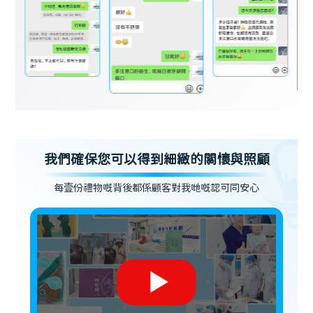
我們確保您可以得到細緻的關懷與照顧
每壹份禮物嘅背後都係顧客對我哋嘅認可同安心