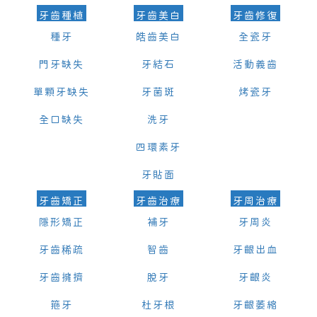
牙齒種植
牙齒美白
牙齒修復
種牙
皓齒美白
全瓷牙
門牙缺失
牙結石
活動義齒
單顆牙缺失
牙菌斑
烤瓷牙
全口缺失
洗牙
四環素牙
牙貼面
牙齒矯正
牙齒治療
牙周治療
隱形矯正
補牙
牙周炎
牙齒稀疏
智齒
牙齦出血
牙齒擁擠
脫牙
牙齦炎
箍牙
杜牙根
牙齦萎縮