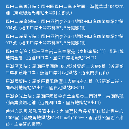
福田口岸香江院：福田區福田口岸正對面，海悅華城104號地
鋪（東鐵線落馬洲站出關對面即到）
福田口岸廣場院：福田區裕亨路3-1號福田口岸商業廣場地鋪
034號（福田口岸出關右轉直行5分鐘即到）
福田口岸星光院：福田區裕亨路3-1號福田口岸商業廣場地鋪
033號（福田口岸出關右轉直行5分鐘即到）
福田皇崗院：福田區皇崗口岸皇禦苑（皇城廣場C門）深港1號
地鋪全層（近福田口岸、皇崗口岸地鐵站E出口）
羅湖區委院：羅湖區愛國路1002號外貿輕工大廈8樓（近羅湖
口岸和蓮塘口岸，蓮塘口岸2個地鐵站，近東門步行街）
羅湖國貿院：羅湖區春風路廬山大廈B座21樓（近羅湖口岸、
向西村地鐵站A2出口、國貿地鐵站B出口）
羅湖金光華院：羅湖區國貿金光華廣場東二門對面，南湖路凱
利商業廣場地鋪（近羅湖口岸、國貿地鐵站B出口）
香港咨詢與服務保障中心：九龍荔枝角長裕街11號定豐中心
1306室（荔枝角地鐵站B1出口直行100米，香港辦公室暫不應
診，主要咨詢接待）