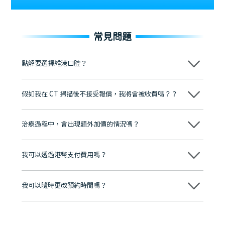
常見問題
點解要選擇維港口腔？
維港口腔踐行「醫道濟世」的大學校訓，各分院匯聚來自香港、內地的
博士碩士高資歷牙醫，十七年穩定開診。榮獲「2024香港企業領袖品
假如我在 CT 掃描後不接受報價，我將會被收費嗎？？
牌」、「2025香港企業領袖品牌」，是諾貝爾種植系統全球放心植牙中
心，香港新城電台與廣東衛視推薦品牌
不會！只要未開始實際服務之前，你不會被收取任何費用。
至今已服務超過三十個國家和地區的顧客，受到粵港澳大灣區及周邊城
市市民極高的口碑評價及信任推薦 珠海、深圳設有八大分院，香港亦設
治療過程中，會出現額外加價的情況嗎？
有咨詢及服務保障中心，有任何問題都可以隨時預約免費咨詢，讓人十
分放心
不會，治療前我們會詳細說明治療方案及對應的價錢，顧客同意並簽字
後，我們才會正式進行診療服務
我可以透過港幣支付費用嗎？
可以。維港口腔會按照當日匯率轉算收取費用，而匯率會及時告知客人
我可以隨時更改預約時間嗎？
可以，請盡早通過wechat或whatsapp聯絡我們，告知我們你原本預約
的時間及資料，並且重新預約的日期及時段