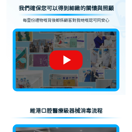
我們確保您可以得到細緻的關懷與照顧
每壹份禮物嘅背後都係顧客對我哋嘅認可同安心
維港口腔醫療級器械消毒流程