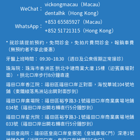
vickongmacau（Macau）
WeChat：
dentalhk（Hong Kong）
+853 65585927（Macau）
WhatsApp：
+852 51721315（Hong Kong）
* 就診請提前預約，免問診金，免拍片費問診金，報銷車費
（無預約者不享此優惠）
牙醫上班時間： 09:30~18:30 （週日及公眾假期正常接診）
珠海院：珠海市香洲區 拱北中建商業大廈 15樓（迎賓廣場對
面），拱北口岸步行8分鐘直達
福田口岸香江院：福田區福田口岸正對面，海悅華城104號地
鋪（東鐵線落馬洲站出關對面即到）
福田口岸廣場院：福田區裕亨路3-1號福田口岸商業廣場地鋪
034號（福田口岸出關右轉直行5分鐘即到）
福田口岸星光院：福田區裕亨路3-1號福田口岸商業廣場地鋪
033號（福田口岸出關右轉直行5分鐘即到）
福田皇崗院：福田區皇崗口岸皇禦苑（皇城廣場C門）深港1號