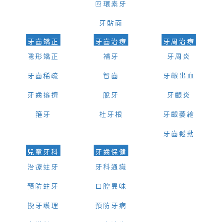
四環素牙
牙貼面
牙齒矯正
牙齒治療
牙周治療
隱形矯正
補牙
牙周炎
牙齒稀疏
智齒
牙齦出血
牙齒擁擠
脫牙
牙齦炎
箍牙
杜牙根
牙齦萎縮
牙齒鬆動
兒童牙科
牙齒保健
治療蛀牙
牙科通識
預防蛀牙
口腔異味
換牙護理
預防牙病