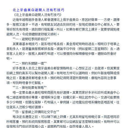
北上牙齒美白避開人流有冇技巧
《北上牙齒美白避開人流有冇技巧》
近幾年越嚟越多香港人都會選擇北上做牙齒美白，原因好簡單——方便、選擇
多、服務又進步。不過，有啲朋友試過去到目的地，發現成個美白中心都系人，要
等好耐先有得做，搞到個行程亂曬。所以，如果你都打算北上護牙，就要學識點樣
避開人流，令成個體驗更舒服又順利。
**一、避開旺季同節假日**
其實最基本嘅技巧，就系唔好喺長假、黃金周呢啲時段過去。嗰啲日子唔單止
景點多人，就連醫美服務都排長龍。建議平日中段（例如星期二至星期四）去，通
常客人比較少，服務人員都冇咁趕，可以慢慢同你解釋療程步驟，體驗自然會好
啲。
**二、預約系關鍵一環**
好多香港人去北上做牙齒美白都習慣臨時去，心想反正近，去就得。但其實提
前網上預約真系可以幫你避開人潮。有啲地方仲可以選時段，例如午飯後嗰陣或傍
晚之前，客量通常都唔會太多。預約時記得問清楚所需時間、療程內容同注意事
項，咁到時唔會手忙腳亂。
**三、揀地點要有策略**
唔一定要去最大最旺嗰啲商圈先有好選擇。其實而家好多牙科診所或美齒中心
喺二線區都做得好專業，環境幹淨企理，設備又新。相比起市中心，交通可能要預
多少少時間，但勝在甯靜，冇咁逼人。舉例講，近地鐵站但唔系購物區嘅區域，往
往就系人流較少嘅好選擇。
**四、留意網上評價同社交平台**
喺決定去邊度之前，可以睇下網上評價，尤其系啲留咗相嘅分享。同區唔同診
所嘅客量、預約系統同服務態度，其實都可以從網友留言度睇到端倪。有時仲可以
發現啲冷門但好評高嘅小店，避開熱門地點，自然唔會人擠人。