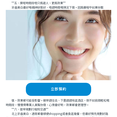
**五、揀啱時間段唔只爲避人，更爲效果**
牙齒美白最好喺精神狀態好、唔趕時間嘅情況下做。因爲療程中如果你緊
立即預約
張，效果都可能受影響。朝早趕住去、下晝趕趕地返酒店，倒不如挑個輕松嘅
時間段，慢慢俾專業人員幫你做，心情會好啲，效果都會更理想。
**六、提早規劃行程同交通**
北上牙齒美白，通常都會順便shopping或者食返幾餐，但最好預先規劃好路