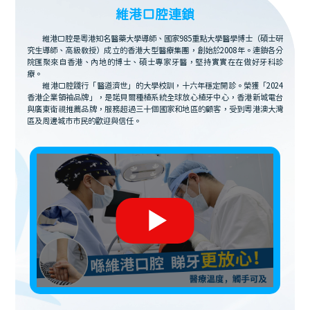
維港口腔連鎖
維港口腔是粵港知名醫藥大學導師、國家985重點大學醫學博士（碩士研
究生導師、高級教授）成立的香港大型醫療集團，創始於2008年。連鎖各分
院匯聚來自香港、內地的博士、碩士專家牙醫，堅持實實在在做好牙科診
療。
維港口腔踐行「醫道濟世」的大學校訓，十六年穩定開診。榮獲「2024
香港企業領袖品牌」，是諾貝爾種植系統全球放心植牙中心，香港新城電台
與廣東衛視推薦品牌，服務超過三十個國家和地區的顧客，受到粵港澳大灣
區及周邊城市市民的歡迎與信任。