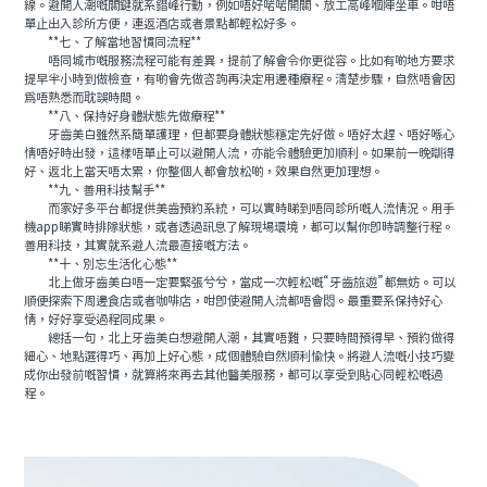
線。避開人潮嘅關鍵就系錯峰行動，例如唔好啱啱開關、放工高峰嗰陣坐車。咁唔
單止出入診所方便，連返酒店或者景點都輕松好多。
**七、了解當地習慣同流程**
唔同城市嘅服務流程可能有差異，提前了解會令你更從容。比如有啲地方要求
提早半小時到做檢查，有啲會先做咨詢再決定用邊種療程。清楚步驟，自然唔會因
爲唔熟悉而耽誤時間。
**八、保持好身體狀態先做療程**
牙齒美白雖然系簡單護理，但都要身體狀態穩定先好做。唔好太趕、唔好喺心
情唔好時出發，這樣唔單止可以避開人流，亦能令體驗更加順利。如果前一晚瞓得
好、返北上當天唔太累，你整個人都會放松啲，效果自然更加理想。
**九、善用科技幫手**
而家好多平台都提供美齒預約系統，可以實時睇到唔同診所嘅人流情況。用手
機app睇實時排隊狀態，或者透過訊息了解現場環境，都可以幫你即時調整行程。
善用科技，其實就系避人流最直接嘅方法。
**十、別忘生活化心態**
北上做牙齒美白唔一定要緊張兮兮，當成一次輕松嘅“牙齒旅遊”都無妨。可以
順便探索下周邊食店或者咖啡店，咁即使避開人流都唔會悶。最重要系保持好心
情，好好享受過程同成果。
總括一句，北上牙齒美白想避開人潮，其實唔難，只要時間預得早、預約做得
細心、地點選得巧、再加上好心態，成個體驗自然順利愉快。將避人流嘅小技巧變
成你出發前嘅習慣，就算將來再去其他醫美服務，都可以享受到貼心同輕松嘅過
程。