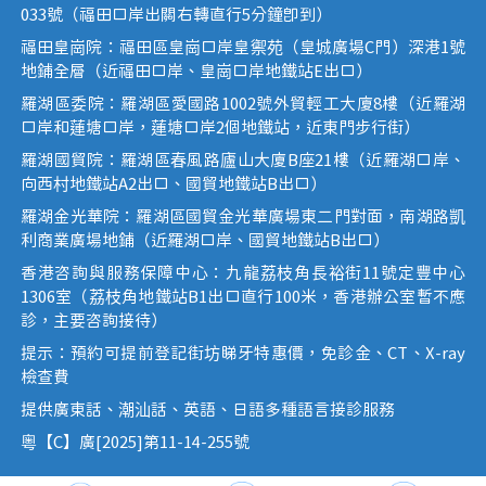
033號（福田口岸出關右轉直行5分鐘即到）
福田皇崗院：福田區皇崗口岸皇禦苑（皇城廣場C門）深港1號
地鋪全層（近福田口岸、皇崗口岸地鐵站E出口）
羅湖區委院：羅湖區愛國路1002號外貿輕工大廈8樓（近羅湖
口岸和蓮塘口岸，蓮塘口岸2個地鐵站，近東門步行街）
羅湖國貿院：羅湖區春風路廬山大廈B座21樓（近羅湖口岸、
向西村地鐵站A2出口、國貿地鐵站B出口）
羅湖金光華院：羅湖區國貿金光華廣場東二門對面，南湖路凱
利商業廣場地鋪（近羅湖口岸、國貿地鐵站B出口）
香港咨詢與服務保障中心：九龍荔枝角長裕街11號定豐中心
1306室（荔枝角地鐵站B1出口直行100米，香港辦公室暫不應
診，主要咨詢接待）
提示：預約可提前登記街坊睇牙特惠價，免診金、CT、X-ray
檢查費
提供廣東話、潮汕話、英語、日語多種語言接診服務
粵【C】廣[2025]第11-14-255號