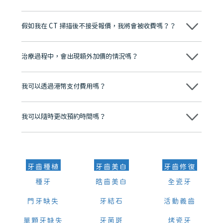
維港口腔踐行「醫道濟世」的大學校訓，各分院匯聚來自香港、內地的
博士碩士高資歷牙醫，十七年穩定開診。榮獲「2024香港企業領袖品
假如我在 CT 掃描後不接受報價，我將會被收費嗎？？
牌」、「2025香港企業領袖品牌」，是諾貝爾種植系統全球放心植牙中
心，香港新城電台與廣東衛視推薦品牌
不會！只要未開始實際服務之前，你不會被收取任何費用。
至今已服務超過三十個國家和地區的顧客，受到粵港澳大灣區及周邊城
市市民極高的口碑評價及信任推薦 珠海、深圳設有八大分院，香港亦設
治療過程中，會出現額外加價的情況嗎？
有咨詢及服務保障中心，有任何問題都可以隨時預約免費咨詢，讓人十
分放心
不會，治療前我們會詳細說明治療方案及對應的價錢，顧客同意並簽字
後，我們才會正式進行診療服務
我可以透過港幣支付費用嗎？
可以。維港口腔會按照當日匯率轉算收取費用，而匯率會及時告知客人
我可以隨時更改預約時間嗎？
可以，請盡早通過wechat或whatsapp聯絡我們，告知我們你原本預約
的時間及資料，並且重新預約的日期及時段
牙齒種植
牙齒美白
牙齒修復
種牙
皓齒美白
全瓷牙
門牙缺失
牙結石
活動義齒
單顆牙缺失
牙菌斑
烤瓷牙