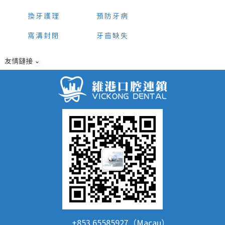
換牙護理
預防牙病
窩溝封閉
牙齒缺失
友情鏈接
+853 65585927（Macau）