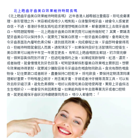
北上皓齒牙齒美白效果維持時間長嗎
《北上皓齒牙齒美白效果維持時間長嗎》 近年香港人越嚟越注重儀容，除咗皮膚護
理、身形管理之外，笑容都成為唔少人嘅焦點。白滑整齊嘅牙齒，總會令人感覺更
自信。不過，香港好多朋友為咗追求更理想嘅美白效果，都會選擇北上去做牙齒美
白。咁問題就嚟喇——北上皓齒牙齒美白效果究竟可以維持幾耐呢？ 其實，要講清
楚牙齒美白可以保持多久，就要先了解美白原理。一般牙齒美白療程，會用氧化物
令牙齒表面及內層啲色素分解，達到提亮效果。完成療程之後，牙齒即時會變得亮
白，但維持時間就會因人而異。通常情況下，如果保持良好生活習慣同口腔衛生，
美白效果可以維持半年至一年甚至更長。 有啲北上皓齒嘅朋友都話，初次做完療
程，個笑容真係閃到不得了，但過咗幾個月之後，如果經常飲咖啡、紅酒、濃茶，
或者抽煙，就會慢慢見到牙色回落。呢啲習慣都係影響美白效果嘅主要原因。想要
令效果維持得更耐，就要減少攝取容易令牙齒染色嘅食物同飲品。食完有顏色嘅食
物後，記住要漱口或者刷牙，盡量保持口腔乾淨。 除咗飲食，要保持定期清潔同護
理都好重要。平時喺屋企刷牙，用含氟牙膏、牙線或者沖牙機等清潔工具，可以有
效去除牙縫汙漬，避免色素積聚。唔好以為做咗美白就唔使再理，實際上牙齒係活
生生嘅部分，一樣會受外來因素影響。如果能夠每半年去做專業洗牙或者口腔檢
查，就更能確保牙齒狀況持續健康同亮白。 唔少人都會問：「