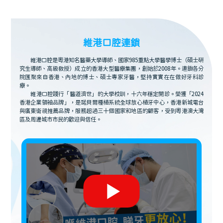
維港口腔連鎖
維港口腔是粵港知名醫藥大學導師、國家985重點大學醫學博士（碩士研
究生導師、高級教授）成立的香港大型醫療集團，創始於2008年。連鎖各分
院匯聚來自香港、內地的博士、碩士專家牙醫，堅持實實在在做好牙科診
療。
維港口腔踐行「醫道濟世」的大學校訓，十六年穩定開診。榮獲「2024
香港企業領袖品牌」，是諾貝爾種植系統全球放心植牙中心，香港新城電台
與廣東衛視推薦品牌，服務超過三十個國家和地區的顧客，受到粵港澳大灣
區及周邊城市市民的歡迎與信任。