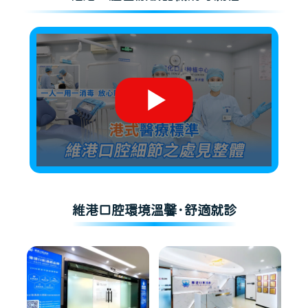
維港口腔環境溫馨·舒適就診