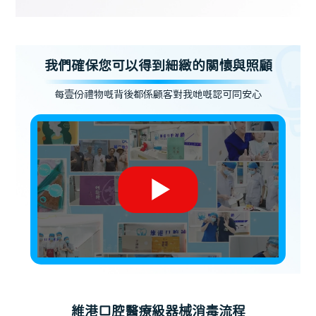
我們確保您可以得到細緻的關懷與照顧
每壹份禮物嘅背後都係顧客對我哋嘅認可同安心
維港口腔醫療級器械消毒流程