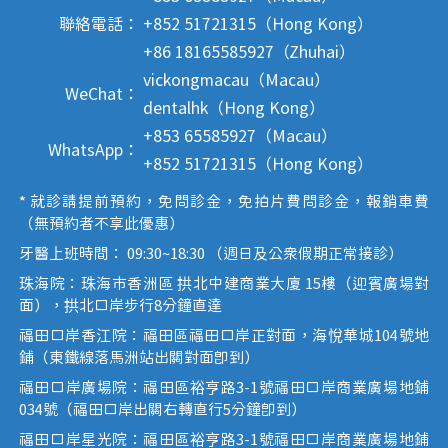
聯絡電話：
+852 51721315（Hong Kong）
+86 18165585927（Zhuhai）
vickongmacau（Macau）
WeChat：
dentalhk（Hong Kong）
+853 65585927（Macau）
WhatsApp：
+852 51721315（Hong Kong）
* 就診請提前預約，免問診金，免拍片費問診金，報銷車費
（無預約者不享此優惠）
牙醫上班時間： 09:30~18:30 （週日及公眾假期正常接診）
珠海院：珠海市香洲區 拱北中建商業大廈 15樓（迎賓廣場對
面），拱北口岸步行8分鐘直達
福田口岸香江院：福田區福田口岸正對面，海悅華城104號地
鋪（東鐵線落馬洲站出關對面即到）
福田口岸廣場院：福田區裕亨路3-1號福田口岸商業廣場地鋪
034號（福田口岸出關右轉直行5分鐘即到）
福田口岸星光院：福田區裕亨路3-1號福田口岸商業廣場地鋪