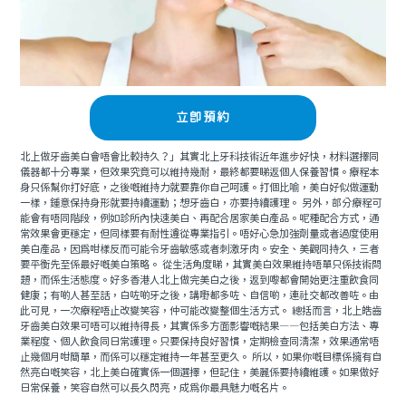
立即預約
北上做牙齒美白會唔會比較持久？」其實北上牙科技術近年進步好快，材料選擇同
儀器都十分專業，但效果究竟可以維持幾耐，最終都要睇返個人保養習慣。療程本
身只係幫你打好底，之後嘅維持力就要靠你自己呵護。打個比喻，美白好似做運動
一樣，鍾意保持身形就要持續運動；想牙齒白，亦要持續護理。 另外，部分療程可
能會有唔同階段，例如診所內快速美白、再配合居家美白產品。呢種配合方式，通
常效果會更穩定，但同樣要有耐性遵從專業指引。唔好心急加強劑量或者過度使用
美白產品，因為咁樣反而可能令牙齒敏感或者刺激牙肉。安全、美觀同持久，三者
要平衡先至係最好嘅美白策略。 從生活角度睇，其實美白效果維持唔單只係技術問
題，而係生活態度。好多香港人北上做完美白之後，返到嚟都會開始更注重飲食同
健康；有啲人甚至話，白咗啲牙之後，講嘢都多咗、自信啲，連社交都改善咗。由
此可見，一次療程唔止改變笑容，仲可能改變整個生活方式。 總括而言，北上皓齒
牙齒美白效果可唔可以維持得長，其實係多方面影響嘅結果——包括美白方法、專
業程度、個人飲食同日常護理。只要保持良好習慣，定期檢查同清潔，效果通常唔
止幾個月咁簡單，而係可以穩定維持一年甚至更久。 所以，如果你嘅目標係擁有自
然亮白嘅笑容，北上美白確實係一個選擇，但記住，美麗係要持續維護。如果做好
日常保養，笑容自然可以長久閃亮，成為你最具魅力嘅名片。