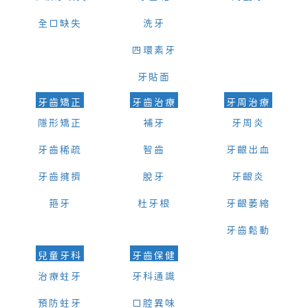
全口缺失
洗牙
四環素牙
牙貼面
牙齒矯正
牙齒治療
牙周治療
隱形矯正
補牙
牙周炎
牙齒稀疏
智齒
牙齦出血
牙齒擁擠
脫牙
牙齦炎
箍牙
杜牙根
牙齦萎縮
牙齒鬆動
兒童牙科
牙齒保健
治療蛀牙
牙科通識
預防蛀牙
口腔異味