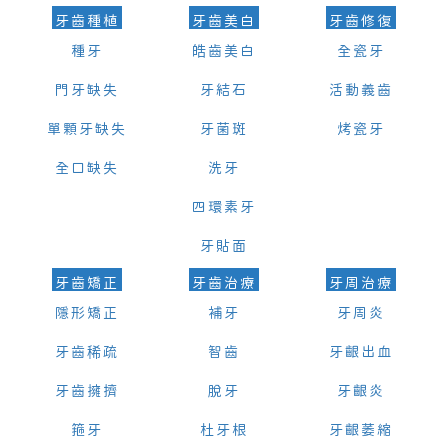
牙齒種植
牙齒美白
牙齒修復
種牙
皓齒美白
全瓷牙
門牙缺失
牙結石
活動義齒
單顆牙缺失
牙菌斑
烤瓷牙
全口缺失
洗牙
四環素牙
牙貼面
牙齒矯正
牙齒治療
牙周治療
隱形矯正
補牙
牙周炎
牙齒稀疏
智齒
牙齦出血
牙齒擁擠
脫牙
牙齦炎
箍牙
杜牙根
牙齦萎縮