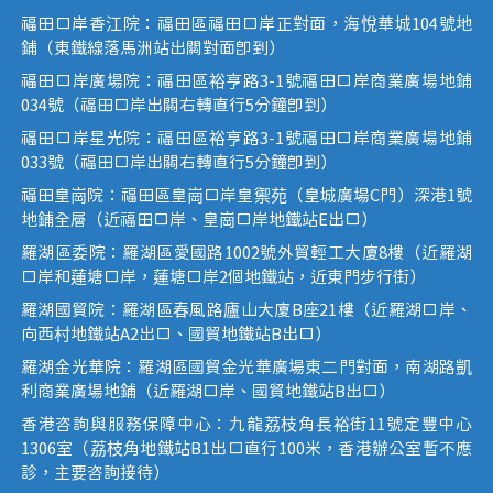
福田口岸香江院：福田區福田口岸正對面，海悅華城104號地
鋪（東鐵線落馬洲站出關對面即到）
福田口岸廣場院：福田區裕亨路3-1號福田口岸商業廣場地鋪
034號（福田口岸出關右轉直行5分鐘即到）
福田口岸星光院：福田區裕亨路3-1號福田口岸商業廣場地鋪
033號（福田口岸出關右轉直行5分鐘即到）
福田皇崗院：福田區皇崗口岸皇禦苑（皇城廣場C門）深港1號
地鋪全層（近福田口岸、皇崗口岸地鐵站E出口）
羅湖區委院：羅湖區愛國路1002號外貿輕工大廈8樓（近羅湖
口岸和蓮塘口岸，蓮塘口岸2個地鐵站，近東門步行街）
羅湖國貿院：羅湖區春風路廬山大廈B座21樓（近羅湖口岸、
向西村地鐵站A2出口、國貿地鐵站B出口）
羅湖金光華院：羅湖區國貿金光華廣場東二門對面，南湖路凱
利商業廣場地鋪（近羅湖口岸、國貿地鐵站B出口）
香港咨詢與服務保障中心：九龍荔枝角長裕街11號定豐中心
1306室（荔枝角地鐵站B1出口直行100米，香港辦公室暫不應
診，主要咨詢接待）