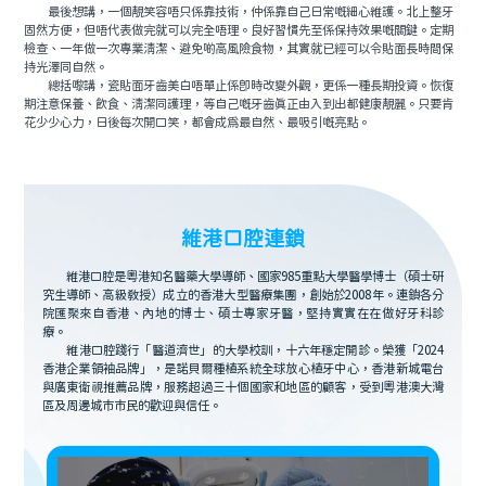
最後想講，一個靚笑容唔只係靠技術，仲係靠自己日常嘅細心維護。北上整牙
固然方便，但唔代表做完就可以完全唔理。良好習慣先至係保持效果嘅關鍵。定期
檢查、一年做一次專業清潔、避免啲高風險食物，其實就已經可以令貼面長時間保
持光澤同自然。
總括嚟講，瓷貼面牙齒美白唔單止係即時改變外觀，更係一種長期投資。恢復
期注意保養、飲食、清潔同護理，等自己嘅牙齒真正由入到出都健康靚麗。只要肯
花少少心力，日後每次開口笑，都會成為最自然、最吸引嘅亮點。
維港口腔連鎖
維港口腔是粵港知名醫藥大學導師、國家985重點大學醫學博士（碩士研
究生導師、高級教授）成立的香港大型醫療集團，創始於2008年。連鎖各分
院匯聚來自香港、內地的博士、碩士專家牙醫，堅持實實在在做好牙科診
療。
維港口腔踐行「醫道濟世」的大學校訓，十六年穩定開診。榮獲「2024
香港企業領袖品牌」，是諾貝爾種植系統全球放心植牙中心，香港新城電台
與廣東衛視推薦品牌，服務超過三十個國家和地區的顧客，受到粵港澳大灣
區及周邊城市市民的歡迎與信任。