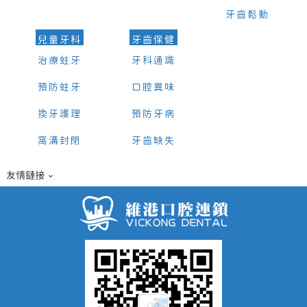
牙齒鬆動
兒童牙科
牙齒保健
治療蛀牙
牙科通識
預防蛀牙
口腔異味
換牙護理
預防牙病
窩溝封閉
牙齒缺失
友情鏈接