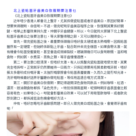
北上瓷貼面牙齒美白恢複期要注意乜
《北上瓷貼面牙齒美白恢複期要注意乜》
近年唔少香港人都會北上整牙，尤其係做瓷貼面或者牙齒美白，原因好簡單，
想要笑得靚啲、自信啲。不過，做完呢啲牙齒美容程序之後，恢復期其實係好關
鍵，唔單止影響效果持久度，仲關乎牙齒健康。所以，今日就同大家講下北上整瓷
貼面牙齒美白之後要注意乜，等大家整得靚之餘，又可以靚得安心。
首先，做完瓷貼面之後，最重要係頭幾日唔好食太硬或者太熱嘅嘢。因為貼面
雖然有一定硬度，但始終係新黏上牙齒，黏合劑仲未完全穩固。如果食嘢太激，就
有機會令貼面受壓變鬆，甚至會造成微細裂紋。建議頭幾日可以食啲軟糯、溫和嘅
食物，例如粥、水煮菜、蒸魚之類，等牙齒慢慢適應。
第二，要注意口腔清潔，但唔好太激。有人以為整完瓷貼面就唔使太理，其實
完全唔係咁。正常刷牙仍然要維持一日兩次，只係記得要用毛質柔軟嘅牙刷，唔好
搽太多磨砂成份嘅牙膏。太強烈嘅摩擦會令貼面表層變霧，久而久之就冇咁光滑。
洗牙嘅時候最好話畀牙醫聽你做咗貼面，等佢用返適合嘅方式清潔。
第三，關於牙齒美白恢復期，要記得避開深色食物同飲品。例如咖啡、紅酒、
濃茶、豉油類食物都係「染色兇手」。特別係頭兩星期，呢個時期牙齒表面會比較
容易吸色，如果唔小心，咁就會影響美白效果。可以試下用吸管飲咖啡，或者飲完
即刻漱口，都係減低染色機會嘅好方法。
仲有，唔好忽略咗牙齒敏感問題。部分人做完美白或貼面之後，會覺得牙齒有
啲「