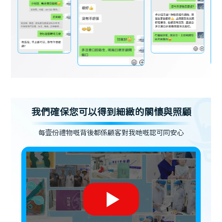
我們確保您可以得到細緻的關懷與照顧
每壹份禮物嘅背後都係顧客對我哋嘅認可同安心