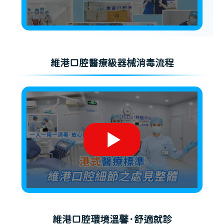
維港口腔醫療級器械消毒流程
維港口腔環境溫馨·舒適就診