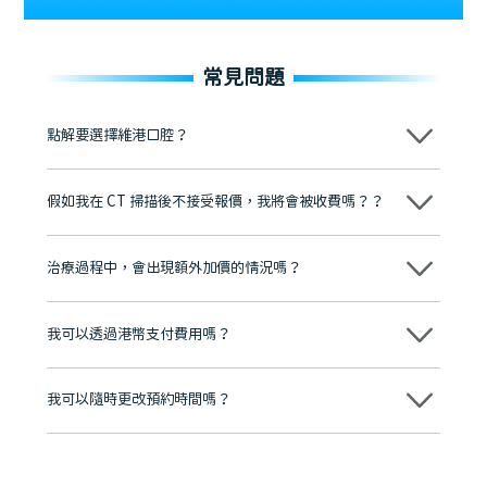
常見問題
點解要選擇維港口腔？
維港口腔踐行「醫道濟世」的大學校訓，各分院匯聚來自香港、內地的
博士碩士高資歷牙醫，十七年穩定開診。榮獲「2024香港企業領袖品
假如我在 CT 掃描後不接受報價，我將會被收費嗎？？
牌」、「2025香港企業領袖品牌」，是諾貝爾種植系統全球放心植牙中
心，香港新城電台與廣東衛視推薦品牌
不會！只要未開始實際服務之前，你不會被收取任何費用。
至今已服務超過三十個國家和地區的顧客，受到粵港澳大灣區及周邊城
市市民極高的口碑評價及信任推薦 珠海、深圳設有八大分院，香港亦設
治療過程中，會出現額外加價的情況嗎？
有咨詢及服務保障中心，有任何問題都可以隨時預約免費咨詢，讓人十
分放心
不會，治療前我們會詳細說明治療方案及對應的價錢，顧客同意並簽字
後，我們才會正式進行診療服務
我可以透過港幣支付費用嗎？
可以。維港口腔會按照當日匯率轉算收取費用，而匯率會及時告知客人
我可以隨時更改預約時間嗎？
可以，請盡早通過wechat或whatsapp聯絡我們，告知我們你原本預約
的時間及資料，並且重新預約的日期及時段