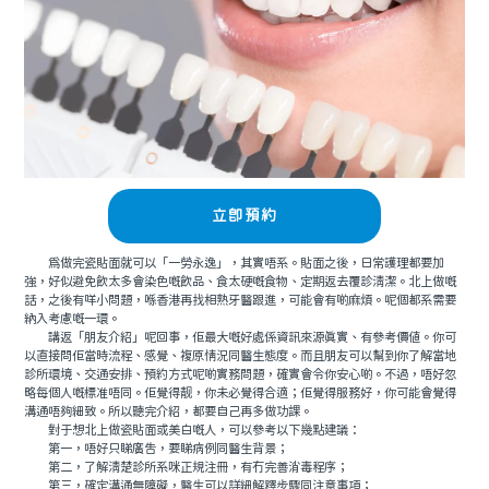
立即預約
爲做完瓷貼面就可以「一勞永逸」，其實唔系。貼面之後，日常護理都要加
強，好似避免飲太多會染色嘅飲品、食太硬嘅食物、定期返去覆診清潔。北上做嘅
話，之後有咩小問題，喺香港再找相熟牙醫跟進，可能會有啲麻煩。呢個都系需要
納入考慮嘅一環。
講返「朋友介紹」呢回事，佢最大嘅好處係資訊來源真實、有參考價值。你可
以直接問佢當時流程、感覺、複原情況同醫生態度。而且朋友可以幫到你了解當地
診所環境、交通安排、預約方式呢啲實務問題，確實會令你安心啲。不過，唔好忽
略每個人嘅標准唔同。佢覺得靓，你未必覺得合適；佢覺得服務好，你可能會覺得
溝通唔夠細致。所以聽完介紹，都要自己再多做功課。
對于想北上做瓷貼面或美白嘅人，可以參考以下幾點建議：
第一，唔好只睇廣告，要睇病例同醫生背景；
第二，了解清楚診所系咪正規注冊，有冇完善消毒程序；
第三，確定溝通無障礙，醫生可以詳細解釋步驟同注意事項；