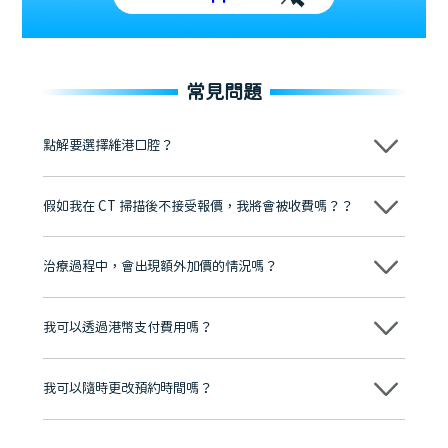
常見問題
點解要選擇維港口腔？
維港口腔踐行「醫道濟世」的大學校訓，各分院匯聚來自香港、內地的
博士碩士高資歷牙醫，十七年穩定開診。榮獲「2024香港企業領袖品
假如我在 CT 掃描後不接受報價，我將會被收費嗎？？
牌」、「2025香港企業領袖品牌」，是諾貝爾種植系統全球放心植牙中
心，香港新城電台與廣東衛視推薦品牌
不會！只要未開始實際服務之前，你不會被收取任何費用。
至今已服務超過三十個國家和地區的顧客，受到粵港澳大灣區及周邊城
市市民極高的口碑評價及信任推薦 珠海、深圳設有八大分院，香港亦設
治療過程中，會出現額外加價的情況嗎？
有咨詢及服務保障中心，有任何問題都可以隨時預約免費咨詢，讓人十
分放心
不會，治療前我們會詳細說明治療方案及對應的價錢，顧客同意並簽字
後，我們才會正式進行診療服務
我可以透過港幣支付費用嗎？
可以。維港口腔會按照當日匯率轉算收取費用，而匯率會及時告知客人
我可以隨時更改預約時間嗎？
可以，請盡早通過wechat或whatsapp聯絡我們，告知我們你原本預約
的時間及資料，並且重新預約的日期及時段