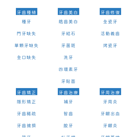
牙齒種植
牙齒美白
牙齒修復
種牙
皓齒美白
全瓷牙
門牙缺失
牙結石
活動義齒
單顆牙缺失
牙菌斑
烤瓷牙
全口缺失
洗牙
四環素牙
牙貼面
牙齒矯正
牙齒治療
牙周治療
隱形矯正
補牙
牙周炎
牙齒稀疏
智齒
牙齦出血
牙齒擁擠
脫牙
牙齦炎