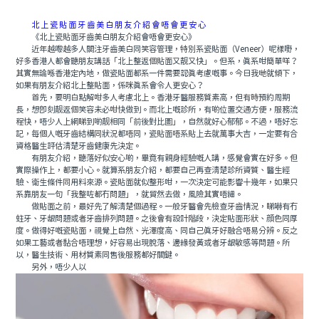
北上瓷貼面牙齒美白朋友介紹會唔會更安心
《北上瓷貼面牙齒美白朋友介紹會唔會更安心》
近年越嚟越多人關注牙齒美白同笑容管理，特別系瓷貼面（Veneer）呢樣嘢，
好多香港人都會聽朋友講話「北上整返個貼面又靓又快」。但系，真系咁簡單咩？
其實無論喺香港定內地，做瓷貼面都系一件需要認真考慮嘅事。今日我哋就傾下，
如果有朋友介紹北上整貼面，係咪真系會令人更安心？
首先，要明白點解咁多人考慮北上。香港牙醫服務質素高，但有時預約周期
長，想即刻靓返個笑容未必咁快做到。而北上嘅診所，有啲位置交通方便，服務流
程快，唔少人上網睇到啲靓相同「前後對比圖」，自然就好心郁郁。不過，唔好忘
記，每個人嘅牙齒結構同狀況都唔同，瓷貼面唔系貼上去就萬事大吉，一定要有合
資格醫生評估清楚牙齒健康先決定。
有朋友介紹，聽落好似安心啲，畢竟有親身經驗嘅人講，感覺會實在好多。但
實際操作上，都要小心。就算系朋友介紹，都要自己再查清楚診所資質、醫生經
驗、衛生條件同用料來源。瓷貼面就似整形咁，一次決定可能影響十幾年，如果只
系靠朋友一句「我整咗都冇問題」，就貿然去做，風險其實唔細。
做貼面之前，最好先了解清楚個過程。一般牙醫會先檢查牙齒情況，睇嚇有冇
蛀牙、牙龈問題或者牙齒排列問題。之後會有設計階段，決定貼面形狀、顔色同厚
度。做得好嘅瓷貼面，視覺上自然、光澤度高、同自己真牙好融合唔易分辨。反之
如果工藝或者黏合唔理想，好容易出現脫落、邊緣發黃或者牙龈敏感等問題。所
以，醫生技術、用材質素同售後服務都好關鍵。
另外，唔少人以