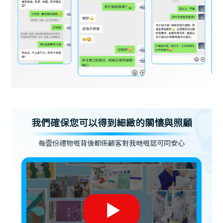
我們確保您可以得到細緻的關懷與照顧
每壹份禮物嘅背後都係顧客對我哋嘅認可同安心