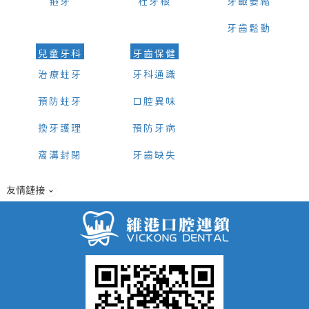
箍牙
杜牙根
牙齦萎縮
牙齒鬆動
兒童牙科
牙齒保健
治療蛀牙
牙科通識
預防蛀牙
口腔異味
換牙護理
預防牙病
窩溝封閉
牙齒缺失
友情鏈接