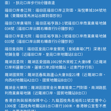
面），拱北口岸步行8分鐘直達
福田口岸香江院：福田區福田口岸正對面，海悅華城104號地
鋪（東鐵線落馬洲站出關對面即到）
福田口岸廣場院：福田區裕亨路3-1號福田口岸商業廣場地鋪
034號（福田口岸出關右轉直行5分鐘即到）
福田口岸星光院：福田區裕亨路3-1號福田口岸商業廣場地鋪
033號（福田口岸出關右轉直行5分鐘即到）
福田皇崗院：福田區皇崗口岸皇禦苑（皇城廣場C門）深港1號
地鋪全層（近福田口岸、皇崗口岸地鐵站E出口）
羅湖區委院：羅湖區愛國路1002號外貿輕工大廈8樓（近羅湖
口岸和蓮塘口岸，蓮塘口岸2個地鐵站，近東門步行街）
羅湖國貿院：羅湖區春風路廬山大廈B座21樓（近羅湖口岸、
向西村地鐵站A2出口、國貿地鐵站B出口）
羅湖金光華院：羅湖區國貿金光華廣場東二門對面，南湖路凱
利商業廣場地鋪（近羅湖口岸、國貿地鐵站B出口）
香港咨詢與服務保障中心：九龍荔枝角長裕街11號定豐中心
1306室（荔枝角地鐵站B1出口直行100米，香港辦公室暫不應