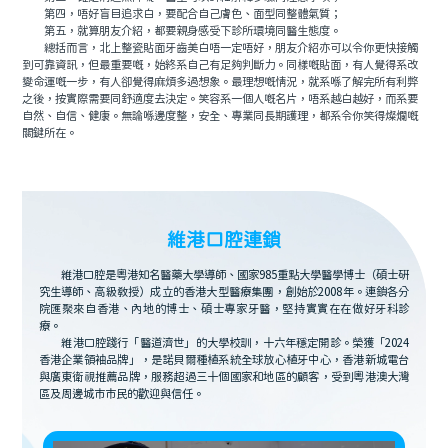
第四，唔好盲目追求白，要配合自己膚色、面型同整體氣質；
第五，就算朋友介紹，都要親身感受下診所環境同醫生態度。
總括而言，北上整瓷貼面牙齒美白唔一定唔好，朋友介紹亦可以令你更快接觸
到可靠資訊，但最重要嘅，始終系自己有足夠判斷力。同樣嘅貼面，有人覺得系改
變命運嘅一步，有人卻覺得麻煩多過想象。最理想嘅情況，就系喺了解完所有利弊
之後，按實際需要同舒適度去決定。笑容系一個人嘅名片，唔系越白越好，而系要
自然、自信、健康。無論喺邊度整，安全、專業同長期護理，都系令你笑得燦爛嘅
關鍵所在。
維港口腔連鎖
維港口腔是粵港知名醫藥大學導師、國家985重點大學醫學博士（碩士研
究生導師、高級教授）成立的香港大型醫療集團，創始於2008年。連鎖各分
院匯聚來自香港、內地的博士、碩士專家牙醫，堅持實實在在做好牙科診
療。
維港口腔踐行「醫道濟世」的大學校訓，十六年穩定開診。榮獲「2024
香港企業領袖品牌」，是諾貝爾種植系統全球放心植牙中心，香港新城電台
與廣東衛視推薦品牌，服務超過三十個國家和地區的顧客，受到粵港澳大灣
區及周邊城市市民的歡迎與信任。