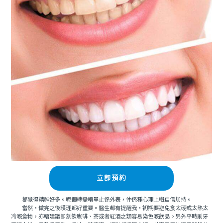
立即預約
都覺得精神好多。呢個轉變唔單止係外表，仲係種心理上嘅自信加持。
當然，做完之後護理都好重要。醫生都有提醒我，初期要避免食太硬或太熱太
冷嘅食物，亦唔建議即刻飲咖啡、茶或者紅酒之類容易染色嘅飲品。另外平時刷牙