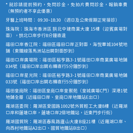
* 就診請提前預約，免問診金，免拍片費問診金，報銷車費
（無預約者不享此優惠）
牙醫上班時間： 09:30~18:30 （週日及公眾假期正常接診）
珠海院：珠海市香洲區 拱北中建商業大廈 15樓（迎賓廣場對
面），拱北口岸步行8分鐘直達
福田口岸香江院：福田區福田口岸正對面，海悅華城104號地
鋪（東鐵線落馬洲站出關對面即到）
福田口岸廣場院：福田區裕亨路3-1號福田口岸商業廣場地鋪
034號（福田口岸出關右轉直行5分鐘即到）
福田口岸星光院：福田區裕亨路3-1號福田口岸商業廣場地鋪
033號（福田口岸出關右轉直行5分鐘即到）
福田皇崗院：福田區皇崗口岸皇禦苑（皇城廣場C門）深港1號
地鋪全層（近福田口岸、皇崗口岸地鐵站E出口）
羅湖區委院：羅湖區愛國路1002號外貿輕工大廈8樓（近羅湖
口岸和蓮塘口岸，蓮塘口岸2個地鐵站，近東門步行街）
羅湖國貿院：羅湖區春風路廬山大廈B座21樓（近羅湖口岸、
向西村地鐵站A2出口、國貿地鐵站B出口）