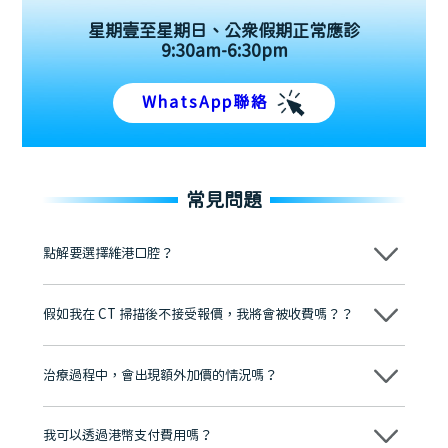
星期壹至星期日、公眾假期正常應診
9:30am-6:30pm
WhatsApp聯絡
常見問題
點解要選擇維港口腔？
維港口腔踐行「醫道濟世」的大學校訓，各分院匯聚來自香港、內地的
博士碩士高資歷牙醫，十七年穩定開診。榮獲「2024香港企業領袖品
假如我在 CT 掃描後不接受報價，我將會被收費嗎？？
牌」、「2025香港企業領袖品牌」，是諾貝爾種植系統全球放心植牙中
心，香港新城電台與廣東衛視推薦品牌
不會！只要未開始實際服務之前，你不會被收取任何費用。
至今已服務超過三十個國家和地區的顧客，受到粵港澳大灣區及周邊城
市市民極高的口碑評價及信任推薦 珠海、深圳設有八大分院，香港亦設
治療過程中，會出現額外加價的情況嗎？
有咨詢及服務保障中心，有任何問題都可以隨時預約免費咨詢，讓人十
分放心
不會，治療前我們會詳細說明治療方案及對應的價錢，顧客同意並簽字
後，我們才會正式進行診療服務
我可以透過港幣支付費用嗎？