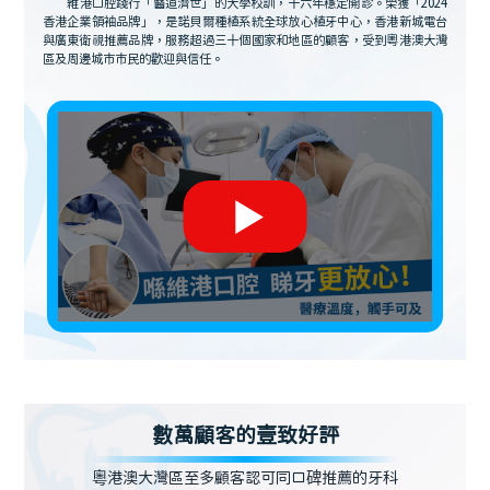
維港口腔踐行「醫道濟世」的大學校訓，十六年穩定開診。榮獲「2024
香港企業領袖品牌」，是諾貝爾種植系統全球放心植牙中心，香港新城電台
與廣東衛視推薦品牌，服務超過三十個國家和地區的顧客，受到粵港澳大灣
區及周邊城市市民的歡迎與信任。
數萬顧客的壹致好評
粵港澳大灣區至多顧客認可同口碑推薦的牙科