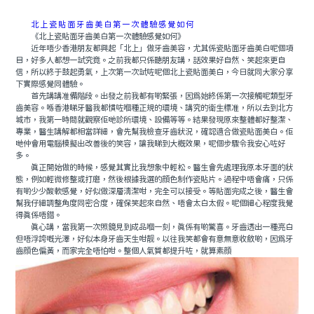
北上瓷貼面牙齒美白第一次體驗感覺如何
《北上瓷貼面牙齒美白第一次體驗感覺如何》
近年唔少香港朋友都興起「北上」做牙齒美容，尤其係瓷貼面牙齒美白呢個項
目，好多人都想一試究竟。之前我都只係聽朋友講，話效果好自然、笑起來更自
信，所以終于鼓起勇氣，上次第一次試咗呢個北上瓷貼面美白，今日就同大家分享
下實際感覺同體驗。
首先講講准備階段。出發之前我都有啲緊張，因爲始終係第一次接觸呢類型牙
齒美容。喺香港睇牙醫我都慣咗嗰種正規的環境、講究的衛生標准，所以去到北方
城市，我第一時間就觀察佢哋診所環境、設備等等。結果發現原來整體都好整潔、
專業，醫生講解都相當詳細，會先幫我檢查牙齒狀況，確認適合做瓷貼面美白。佢
哋仲會用電腦模擬出改善後的笑容，讓我睇到大概效果，呢個步驟令我安心咗好
多。
真正開始做的時候，感覺其實比我想象中輕松。醫生會先處理我原本牙面的狀
態，例如輕微修整或打磨，然後根據我選的顔色制作瓷貼片。過程中唔會痛，只係
有啲少少酸軟感覺，好似做深層清潔咁，完全可以接受。等貼面完成之後，醫生會
幫我仔細調整角度同密合度，確保笑起來自然、唔會太白太假。呢個細心程度我覺
得真係唔錯。
真心講，當我第一次照鏡見到成品嗰一刻，真係有啲驚喜。牙齒透出一種亮白
但唔浮誇嘅光澤，好似本身牙齒天生咁靓。以往我笑都會有意無意收斂啲，因爲牙
齒顔色偏黃，而家完全唔怕咁。整個人氣質都提升咗，就算素顔