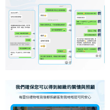
我們確保您可以得到細緻的關懷與照顧
每壹份禮物嘅背後都係顧客對我哋嘅認可同安心