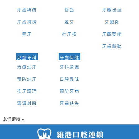
牙齒稀疏
智齒
牙齦出血
牙齒擁擠
脫牙
牙齦炎
箍牙
杜牙根
牙齦萎縮
牙齒鬆動
兒童牙科
牙齒保健
治療蛀牙
牙科通識
預防蛀牙
口腔異味
換牙護理
預防牙病
窩溝封閉
牙齒缺失
友情鏈接