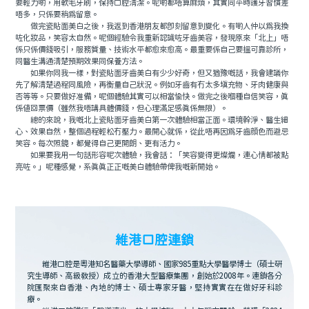
要輕力啲，用軟毛牙刷，保持口腔清潔。呢啲都唔算麻煩，其實同平時護牙習慣差
唔多，只係要稍爲留意。
做完瓷貼面美白之後，我返到香港朋友都即刻留意到變化。有啲人仲以爲我換
咗化妝品，笑容太自然。呢個經驗令我重新認識咗牙齒美容，發現原來「北上」唔
係只係價錢吸引，服務質量、技術水平都愈來愈高。最重要係自己要搵可靠診所，
同醫生溝通清楚預期效果同保養方法。
如果你同我一樣，對瓷貼面牙齒美白有少少好奇，但又猶豫嘅話，我會建議你
先了解清楚過程同風險，再衡量自己狀況。例如牙齒有冇太多填充物、牙肉健康與
否等等。只要做好准備，呢個體驗其實可以相當愉快。做完之後嗰種自信笑容，真
係值回票價（雖然我唔講具體價錢，但心理滿足感真係無限）。
總的來說，我嘅北上瓷貼面牙齒美白第一次體驗相當正面。環境幹淨、醫生細
心、效果自然，整個過程輕松冇壓力。最開心就係，從此唔再因爲牙齒顔色而避忌
笑容。每次照鏡，都覺得自己更開朗、更有活力。
如果要我用一句話形容呢次體驗，我會話：「笑容變得更燦爛，連心情都被點
亮咗。」呢種感覺，系真真正正嘅美白體驗帶俾我嘅新開始。
維港口腔連鎖
維港口腔是粵港知名醫藥大學導師、國家985重點大學醫學博士（碩士研
究生導師、高級教授）成立的香港大型醫療集團，創始於2008年。連鎖各分
院匯聚來自香港、內地的博士、碩士專家牙醫，堅持實實在在做好牙科診
療。