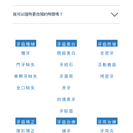
可以。維港口腔會按照當日匯率轉算收取費用，而匯率會及時告知客人
我可以隨時更改預約時間嗎？
可以，請盡早通過wechat或whatsapp聯絡我們，告知我們你原本預約
的時間及資料，並且重新預約的日期及時段
牙齒種植
牙齒美白
牙齒修復
種牙
皓齒美白
全瓷牙
門牙缺失
牙結石
活動義齒
單顆牙缺失
牙菌斑
烤瓷牙
全口缺失
洗牙
四環素牙
牙貼面
牙齒矯正
牙齒治療
牙周治療
隱形矯正
補牙
牙周炎