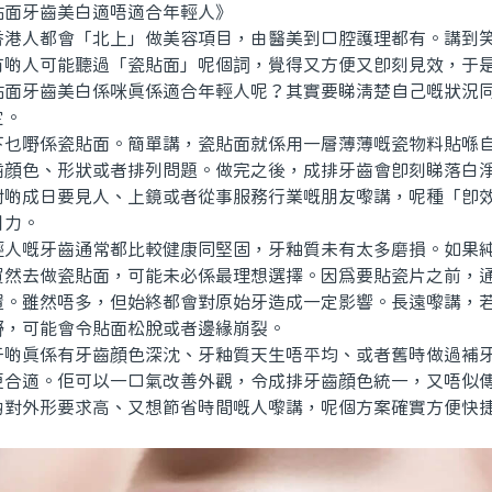
牙齒美白適唔適合年輕人》
人都會「北上」做美容項目，由醫美到口腔護理都有。講到笑
有啲人可能聽過「瓷貼面」呢個詞，覺得又方便又即刻見效，于
貼面牙齒美白係咪真係適合年輕人呢？其實要睇清楚自己嘅狀況
定。
嘢係瓷貼面。簡單講，瓷貼面就係用一層薄薄嘅瓷物料貼喺自
齒顔色、形狀或者排列問題。做完之後，成排牙齒會即刻睇落白
對啲成日要見人、上鏡或者從事服務行業嘅朋友嚟講，呢種「即
引力。
嘅牙齒通常都比較健康同堅固，牙釉質未有太多磨損。如果純
貿然去做瓷貼面，可能未必係最理想選擇。因爲要貼瓷片之前，
置。雖然唔多，但始終都會對原始牙造成一定影響。長遠嚟講，
嘢，可能會令貼面松脫或者邊緣崩裂。
真係有牙齒顔色深沈、牙釉質天生唔平均、或者舊時做過補牙
更合適。佢可以一口氣改善外觀，令成排牙齒顔色統一，又唔似
啲對外形要求高、又想節省時間嘅人嚟講，呢個方案確實方便快