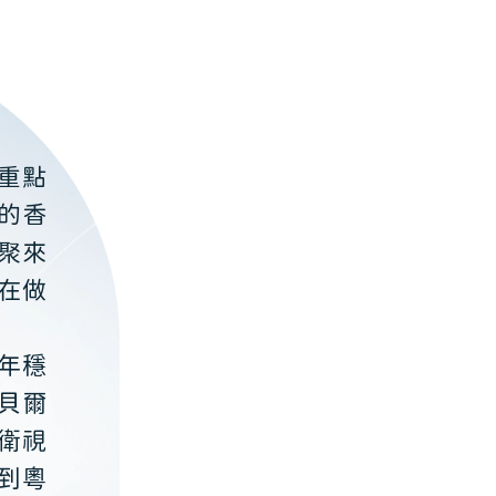
重點
的香
聚來
在做
年穩
貝爾
衛視
到粵