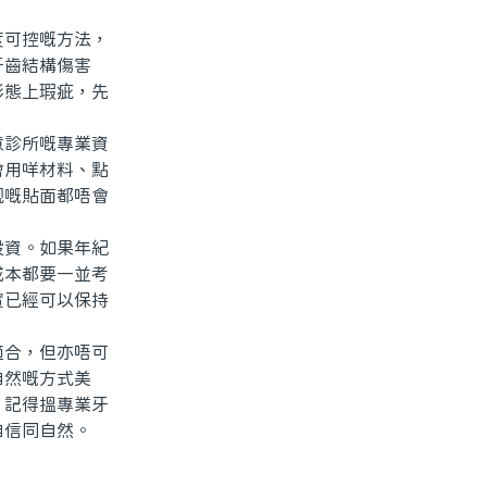
可控嘅方法，
牙齒結構傷害
形態上瑕疵，先
診所嘅專業資
會用咩材料、點
靓嘅貼面都唔會
資。如果年紀
成本都要一並考
實已經可以保持
合，但亦唔可
自然嘅方式美
，記得搵專業牙
自信同自然。