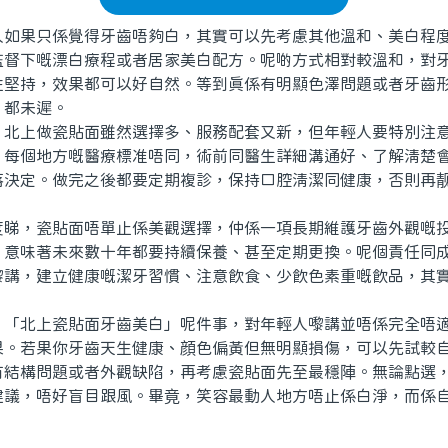
果只係覺得牙齒唔夠白，其實可以先考慮其他溫和、美白程度
監督下嘅漂白療程或者居家美白配方。呢啲方式相對較溫和，對
性堅持，效果都可以好自然。等到真係有明顯色澤問題或者牙齒
，都未遲。
上做瓷貼面雖然選擇多、服務配套又新，但年輕人要特別注意
。每個地方嘅醫療標准唔同，術前同醫生詳細溝通好、了解清楚
落決定。做完之後都要定期複診，保持口腔清潔同健康，否則再
，瓷貼面唔單止係美觀選擇，仲係一項長期維護牙齒外觀嘅投
，意味著未來數十年都要持續保養、甚至定期更換。呢個責任同
嚟講，建立健康嘅潔牙習慣、注意飲食、少飲色素重嘅飲品，其
北上瓷貼面牙齒美白」呢件事，對年輕人嚟講並唔係完全唔適
果。若果你牙齒天生健康、顔色偏黃但無明顯損傷，可以先試較
有結構問題或者外觀缺陷，再考慮瓷貼面先至最穩陣。無論點選
建議，唔好盲目跟風。畢竟，笑容最動人地方唔止係白淨，而係