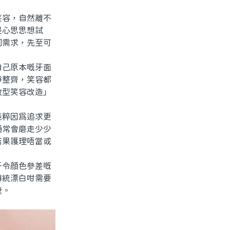
容，自然離不
是心思思想試
同需求，先至可
己原本嘅牙面
淨整齊，笑容都
效型笑容改造」
粹因爲追求更
通常會磨走少少
若果護理唔當或
令顔色參差嘅
傳統漂白咁需要
捷。