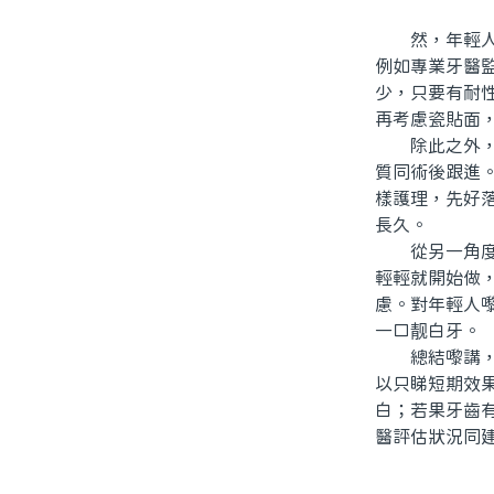
然，年輕人如
例如專業牙醫
少，只要有耐
再考慮瓷貼面
除此之外，北
質同術後跟進
樣護理，先好
長久。
從另一角度睇
輕輕就開始做
慮。對年輕人
一口靓白牙。
總結嚟講，「
以只睇短期效
白；若果牙齒
醫評估狀況同