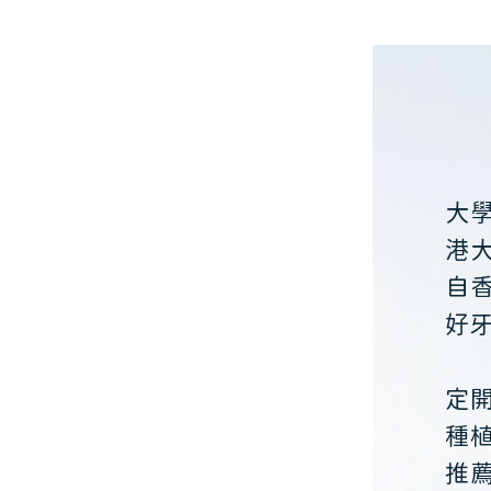
大
港
自
好
定
種
推