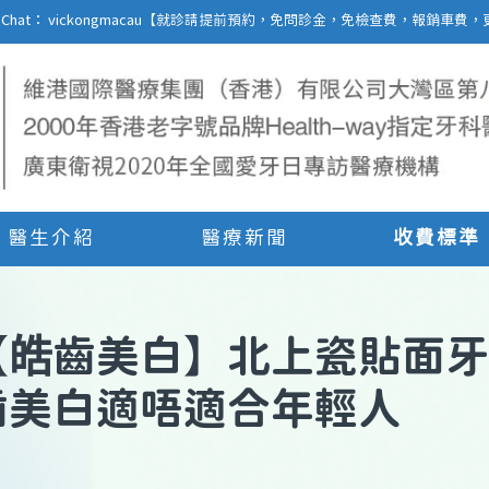
27 | WeChat： vickongmacau【就診請提前預約，免問診金，免檢查費，報銷
醫生介紹
醫療新聞
收費標準
【
皓齒美白
】
北上瓷貼面牙
齒美白適唔適合年輕人