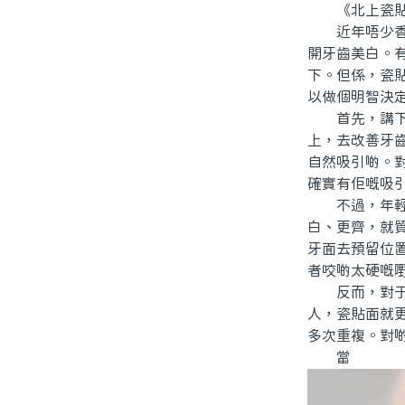
《北上瓷貼面
近年唔少香港
開牙齒美白。
下。但係，瓷
以做個明智決
首先，講下乜
上，去改善牙
自然吸引啲。
確實有佢嘅吸
不過，年輕人
白、更齊，就
牙面去預留位
者咬啲太硬嘅
反而，對于啲
人，瓷貼面就
多次重複。對
當