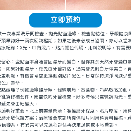
立即預約
一次專業洗牙同檢查，抛光貼面邊緣、檢查黏結位、牙龈健康
好預早約好一兩次回訪檔期；如果之後未必成日過關，亦可以揾
治療紀錄：X光、口內照片、貼片顔色代碼、用料說明等，有需要
心：瓷貼面本身唔會因漂牙而變白，但你其余天然牙會變白或
差。如果計劃漂牙，應先由牙醫評估，通常會先對白牙做美白，
色差明顯，有機會考慮更換個別貼片配色。日常保持潔淨同減少
靓色」壽命。
處理？例如邊緣挂牙線、輕微崩角、塞食物、冷熱敏感加劇，
好亂買修補套件，應盡快約牙醫檢查。好多時候只需微調抛光、
拖延先會由細變大。
明好重要。北上前盡量問清：准備磨牙程度、貼片厚度、用料
夜磨牙嘅保護方案；治療後要求診所提供相片同用料資料備檔。
pp/微信聯系，有異常可以先遠程評估再決定過關或本地看診。