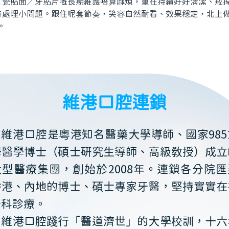
貼面／牙貼片嘅長期維護唔算麻煩，重在持續好好清潔、戒掉
時處理小問題。跟住呢套節奏，笑容自然耐看、效果穩定，北上
。
維港口腔連鎖
維港口腔是粵港知名醫藥大學導師、國家985
學醫學博士（碩士研究生導師、高級教授）成立
大型醫療集團，創始於2008年。連鎖各分院匯
香港、內地的博士、碩士專家牙醫，堅持實實在
牙科診療。
維港口腔踐行「醫道濟世」的大學校訓，十六