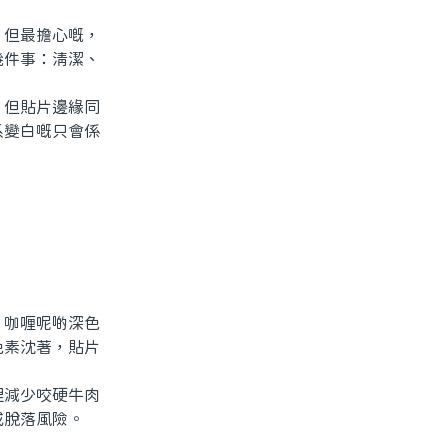
但最擔心嘅，
幾件事：清潔、
但貼片邊緣同
系變白嘅只會係
咖喱呢啲深色
色素沈著，貼片
減少咬硬牛肉
或脫落風險。