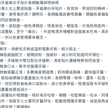
齒美白牙貼片長期維護麻唔麻煩
人北上整瓷貼面、牙齒美白牙貼片，見效快、笑容即刻精神，
保養，會唔會好煩？講明先，長期維護其實唔算難，關鍵系掌握
慣同定期檢查。
。瓷貼面一般色澤穩定、唔易染色、硬度高，日常耐用度夠，
清潔重點；至于「美白」，外塗嘅漂牙啫喱對瓷面基本冇用，真
牙，所以色差管理要有概念。
點：
刷牙，用軟毛牙刷或溫和電動牙刷，輕力爲主。
揀低磨蝕配方，避開炭粉、強磨砂，減少刮花貼面同牙頸位。
線，牙縫較大嘅位配合牙縫刷，清走貼片邊緣嘅軟垢同食渣。
精漱口水，幫手控菌護牙龈。
微敏感屬正常，多數幾星期適應；若持續或跳痛，盡快搵牙醫。
貼後頭幾日盡量避太冷太熱；長期嚟講，咖啡、濃茶、紅酒、
得，但記得飲食後漱口或飲水，減少色素停留。吸煙容易令牙龈
議盡量戒煙或減少。
護貼片嘅關鍵。唔好用牙咬骨、開樽、咬堅果殼、咬冰，同埋
動作。夜磨牙人士要同牙醫評估，配戴夜間護牙膠套，減低崩角
安排？建議每6