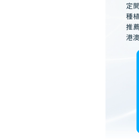
定
種
推
港