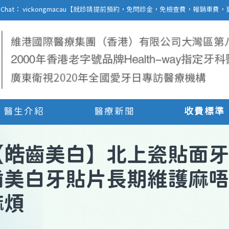
27 | WeChat： vickongmacau【就診請提前預約，免問診金，免檢查費，報銷
醫生介紹
醫療新聞
收費標準
【
皓齒美白
】
北上瓷貼面牙
齒美白牙貼片長期維護麻唔
麻煩