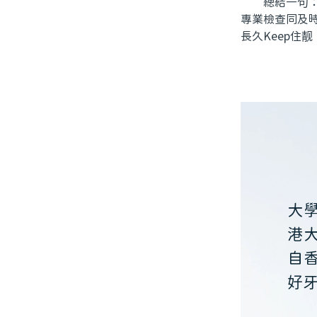
總結一句：瓷
專業檢查同及
長久Keep住靓
大
港
自
好