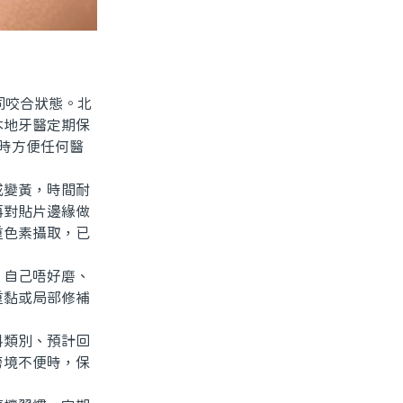
同咬合狀態。北
本地牙醫定期保
時方便任何醫
變黃，時間耐
再對貼片邊緣做
重色素攝取，已
自己唔好磨、
重黏或局部修補
類別、預計回
跨境不便時，保