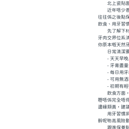
北上瓷貼面牙
近年唔少香港
往往係之後點
飲食、用牙習
先了解下材質
牙肉交界位系
你原本嘅天然
日常清潔要
- 天天早晚
- 牙膏盡量
- 每日用牙
- 可用無酒
- 初期有輕
飲食方面，裝
嘢唔係完全唔
邊緣顯黃，建
用牙習慣系保
幹呢啲高風險
跟進保養點樣