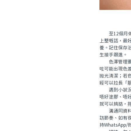
至12個月做
上整嘅話，最
養。記住保存
生接手跟進。
色澤管理要留
咗可能出現色
抛光清潔；若
經可以拉長「
遇到小狀況點
唔好塗膠、唔
就可以搞掂，
溝通同資料透
訪節奏、如有
持WhatsA