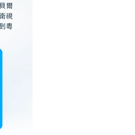
貝爾
衛視
到粵