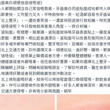
美白順便旅遊值唔值》
都開始關注自己笑容嘅質感，牙齒美白同瓷貼面成咗都市人熱
活節奏快，工作壓力又大，平時飲咖啡、茶、紅酒都容易令牙齒
「北上整牙」，一邊改善笑容，一邊當係短途旅行放松嚇。咁究
，值唔值呢？今日我哋就用香港人角度，一齊分析嚇。
貼面」呢樣嘢。簡單講，瓷貼面就係喺牙齒表面貼上一層度身
色更靓、更整齊。相比起普通漂白，瓷貼面可以改善形態同持久
陸好多城市都有專門做貼面、整牙嘅診所，設備新，技術亦進步
然北上交通方便，診所選擇又多，順便玩玩、食好嘢、購物，都
唔值」，就唔單止睇價或者方便，仲要睇整體體驗。香港人一
身體健康或者外觀嘅事，信任感係好重要。如果你選擇北上整牙
以睇嚇網上評論、問嚇有經驗嘅朋友、了解診所資質、醫生背景
人哋講得好聽或者見到網絡廣告就沖動決定。
上做貼面嘅好處，就係可以用旅程當借口換個環境，飲飲食食
之余，仲可以順便做件改善外貌嘅事。好多人都會揀深圳、廣州
，交通方便得嚟，亦有唔少新興商圈。朝早