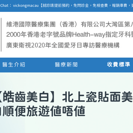
27 | WeChat： vickongmacau【就診請提前預約，免問診金，免檢查費，報銷
醫生介紹
醫療新聞
收費標準
【
皓齒美白
】
北上瓷貼面美
白順便旅遊值唔值