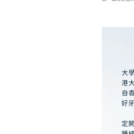
大
港
自
好
定