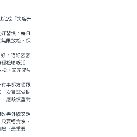
d完成「笑容升
好習慣。每日
以無限放松，保
得好。唔好密密
啲輕松啲嘅活
己放松，又完成咗
有事都方便跟
第一次嘗試做貼
分，應該慎重對
改善外貌又想
。只要唔貪快、
體驗。最重要