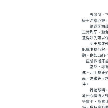
去診所，下午
級＋治愈心靈
講返牙齒護理
正常刷牙、避
養得好先可以
至于旅遊部分
麻麻咁排行程
動，例如Caf
一直想做嘅牙
當然，亦有人
進。北上整牙
面，建議先了
待。
總結嚟講，北
放松心情嘅人
唔貪平，認真
係，保持笑容