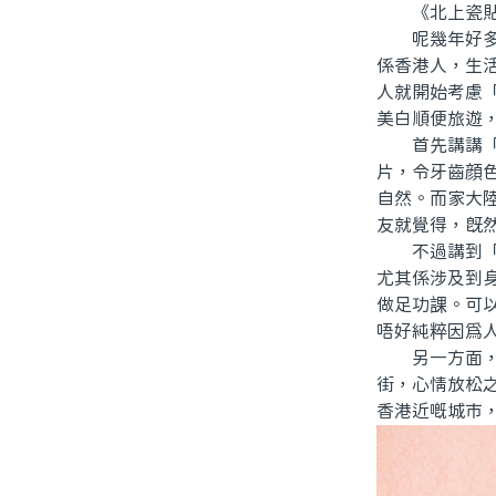
《北上瓷貼面
呢幾年好多人
係香港人，生
人就開始考慮
美白順便旅遊
首先講講「瓷
片，令牙齒顔
自然。而家大
友就覺得，既
不過講到「值
尤其係涉及到
做足功課。可
唔好純粹因爲
另一方面，北
街，心情放松
香港近嘅城市