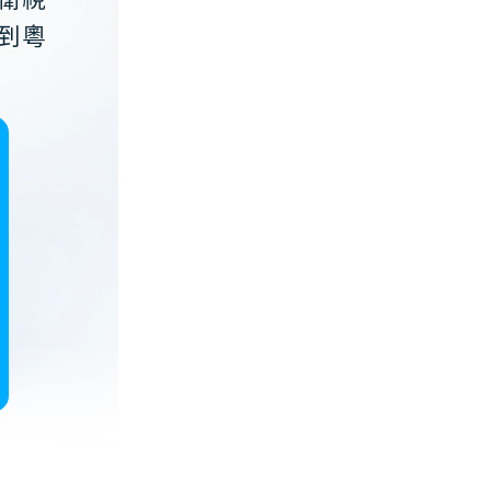
衛視
到粵