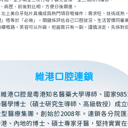
、病歷、前後對比相，方便日後跟進。
上美白牙貼片具備成為熱門項目嘅條件：需求旺、技術成熟、
門」唔等於「必做」，關鍵係評估自己口腔狀況、生活習慣同審
持續嘅路。笑容可以升級，但齒質只有一副，謹慎決定，先係對
維港口腔連鎖
維港口腔是粵港知名醫藥大學導師、國家985
學醫學博士（碩士研究生導師、高級教授）成立
大型醫療集團，創始於2008年。連鎖各分院匯
香港、內地的博士、碩士專家牙醫，堅持實實在