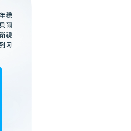
年穩
貝爾
衛視
到粵