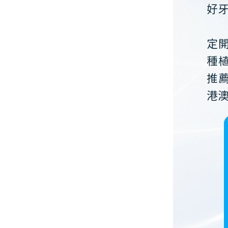
好
定
種
推
港