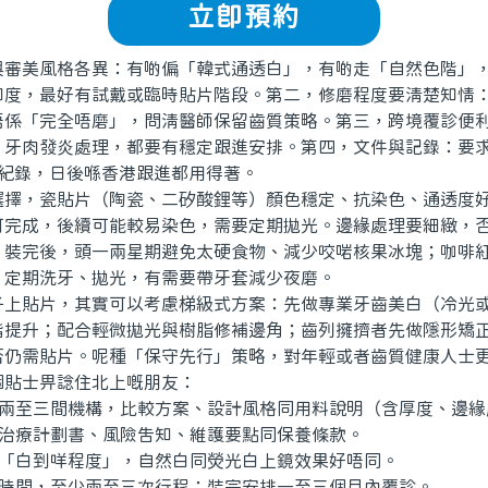
立即預約
美風格各異：有啲偏「韓式通透白」，有啲走「自然色階」，
和度，最好有試戴或臨時貼片階段。第二，修磨程度要清楚知情
唔係「完全唔磨」，問清醫師保留齒質策略。第三，跨境覆診便
、牙肉發炎處理，都要有穩定跟進安排。第四，文件與記錄：要
片紀錄，日後喺香港跟進都用得著。
，瓷貼片（陶瓷、二矽酸鋰等）顏色穩定、抗染色、通透度好
可完成，後續可能較易染色，需要定期拋光。邊緣處理要細緻，
。裝完後，頭一兩星期避免太硬食物、減少咬啱核果冰塊；咖啡
；定期洗牙、拋光，有需要帶牙套減少夜磨。
貼片，其實可以考慮梯級式方案：先做專業牙齒美白（冷光
階提升；配合輕微拋光與樹脂修補邊角；齒列擁擠者先做隱形矯
否仍需貼片。呢種「保守先行」策略，對年輕或者齒質健康人士
士畀諗住北上嘅朋友：
兩至三間機構，比較方案、設計風格同用料說明（含厚度、邊緣
治療計劃書、風險告知、維護要點同保養條款。
「白到咩程度」，自然白同熒光白上鏡效果好唔同。
時間，至少兩至三次行程；裝完安排一至三個月內覆診。