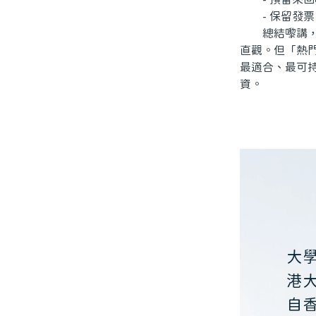
- 保留發票
總結嚟講，北
直觀。但「熱
最適合、最可
資。
大
港
自