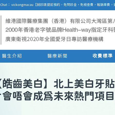
27 | WeChat： vickongmacau【就診請提前預約，免問診金，免檢查費，報銷
醫生介紹
醫療新聞
收費標準
【
皓齒美白
】
北上美白牙貼
片會唔會成爲未來熱門項目