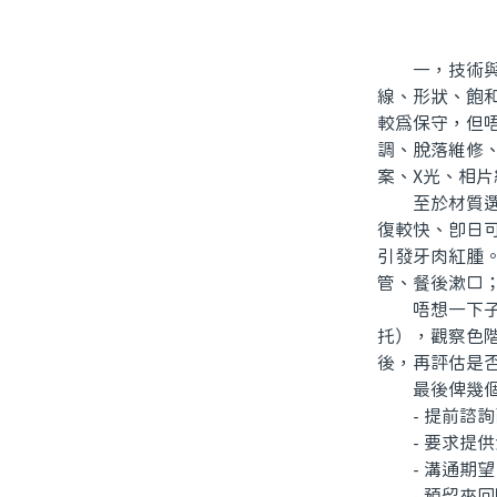
一，技術與審
線、形狀、飽
較為保守，但
調、脫落維修
案、X光、相
至於材質選擇
復較快、即日
引發牙肉紅腫
管、餐後漱口
唔想一下子上
托），觀察色
後，再評估是
最後俾幾個貼
- 提前諮詢
- 要求提供
- 溝通期望
- 預留來回