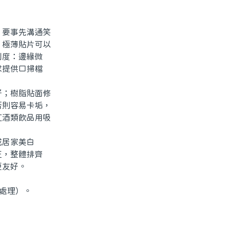
要事先溝通笑
：極薄貼片可以
利度：邊緣微
求提供口掃檔
；樹脂貼面修
否則容易卡垢，
紅酒類飲品用吸
或居家美白
正，整體排齊
更友好。
處理）。