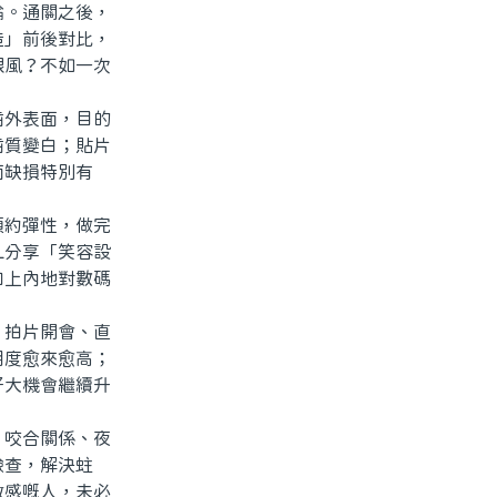
。通關之後，
造」前後對比，
跟風？不如一次
外表面，目的
齒質變白；貼片
面缺損特別有
約彈性，做完
L分享「笑容設
加上內地對數碼
拍片開會、直
明度愈來愈高；
好大機會繼續升
咬合關係、夜
檢查，解決蛀
敏感嘅人，未必