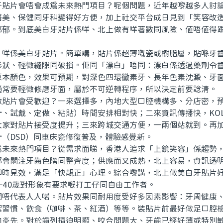
片會唔會成為未來熱門項目？呢個問題，近年越嚟越多人討論
醫美、保健同牙科變得好方便，加上社交平台成日見到「笑容改
郁郁。到底美白牙貼片係咩、北上做有咩著數同風險、值唔值得
係美白牙貼片。簡單講，貼片係超薄嘅瓷或樹脂層，貼喺牙齒
形狀、輕微縫隙同破損。佢同「漂白」唔同：漂白係透過藥劑令
原本顏色，效果可預期，對深色四環黴素牙、長年色素沈澱、牙
通常要輕微修磨牙面，屬於不可逆轉程序，所以決定前要諗清。
片會受歡迎？一來選擇多，內地大型口腔機構多、分店密，預
計、試戴、定做、粘貼）時間安排相對快；二來資訊傳播快，KO
大家對貼片接受度提升；三來跨城交通方便，一兩個站就到。再
（DSD）同車床瓷修復普及，體驗感覺新。
來熱門項目？從需求面睇，香港人追求「上鏡笑容」係趨勢，
都會關注牙齒色階同整齊度；供應面又成熟，北上容易，資訊透
即時見效，滿足「快靚正」心理。綜合嚟講，北上做美白牙貼片
—40歲對形象有要求嘅打工仔同自由工作者。
代表人人啱。貼片效果同耐用度受好多因素影響：牙周健康、
潔習慣、飲食（咖啡、茶、紅酒）等等。裝貼片前最好做足口腔
肉炎先。對於齒列擠迫明顯、咬合問題大、牙齒已經好薄或特別