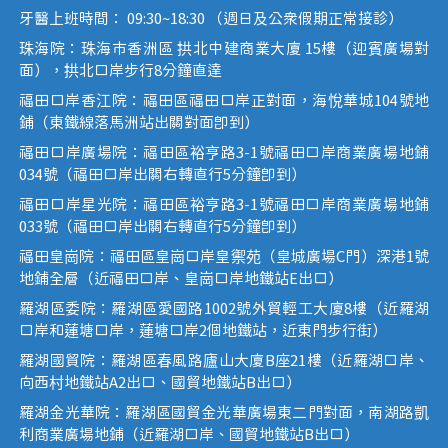
牙醫上班時間： 09:30~18:30 （週日及公眾假期正常接診）
珠海院：珠海市香洲區 拱北中建商業大廈 15樓（迎賓廣場對
面），拱北口岸步行8分鐘直達
福田口岸香江院：福田區福田口岸正對面，海悅華城104號地
鋪（東鐵線落馬洲站出關對面即到）
福田口岸廣場院：福田區裕亨路3-1號福田口岸商業廣場地鋪
034號（福田口岸出關右轉直行5分鐘即到）
福田口岸星光院：福田區裕亨路3-1號福田口岸商業廣場地鋪
033號（福田口岸出關右轉直行5分鐘即到）
福田皇崗院：福田區皇崗口岸皇禦苑（皇城廣場C門）深港1號
地鋪全層（近福田口岸、皇崗口岸地鐵站E出口）
羅湖區委院：羅湖區愛國路1002號外貿輕工大廈8樓（近羅湖
口岸和蓮塘口岸，蓮塘口岸2個地鐵站，近東門步行街）
羅湖國貿院：羅湖區春風路廬山大廈B座21樓（近羅湖口岸、
向西村地鐵站A2出口、國貿地鐵站B出口）
羅湖金光華院：羅湖區國貿金光華廣場東二門對面，南湖路凱
利商業廣場地鋪（近羅湖口岸、國貿地鐵站B出口）