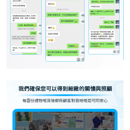
我們確保您可以得到細緻的關懷與照顧
每壹份禮物嘅背後都係顧客對我哋嘅認可同安心