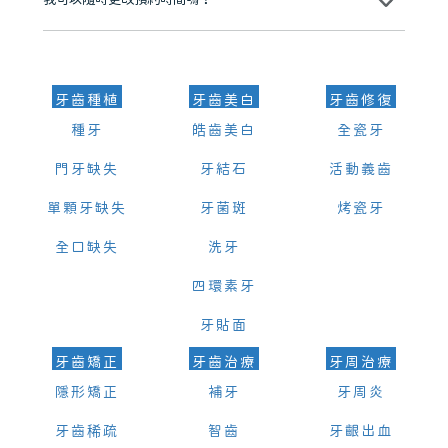
我可以隨時更改預約時間嗎？
可以，請盡早通過wechat或whatsapp聯絡我們，告知我們你原本預約
的時間及資料，並且重新預約的日期及時段
牙齒種植
牙齒美白
牙齒修復
種牙
皓齒美白
全瓷牙
門牙缺失
牙結石
活動義齒
單顆牙缺失
牙菌斑
烤瓷牙
全口缺失
洗牙
四環素牙
牙貼面
牙齒矯正
牙齒治療
牙周治療
隱形矯正
補牙
牙周炎
牙齒稀疏
智齒
牙齦出血