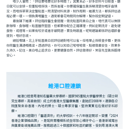
唔少人會問：「評估要唔要花好多時間？」其實未必，好多診所今日檢查，聽
日就可以安排。但重點唔係快，而係准確。你要確保醫生真係睇清楚你嘅牙齒情
況，而唔係草草決定整貼面。問清楚材料來源、制作周期、維護方法，都係評估過
程必要一環。一個負責嘅醫生，通常都會花時間同你解釋，幫你設定期望值。
最後講下維護。評估階段醫生會提醒，做完貼面同美白之後，唔代表可以無限
飲咖啡、食咖喱。貼面雖然堅固，但都要你配合正確護理，例如定期洗牙、避免硬
食物、戒煙等。如果有咬牙或者牙龈問題，要及時跟進。呢啲建議都係評估環節會
提到，唔好忽視。
總括嚟講，北上牙貼面美白前評估絕對唔可以省。佢唔單止係檢查步驟，更係
你同醫生溝通嘅橋梁。透過評估，你可以知自己啱唔啱做、點樣做最安全、效果多
久持久。記住，美白唔止追求白，更要健康自然。評估做得好，笑容先至真係靓得
安心。
維港口腔連鎖
維港口腔是粵港知名醫藥大學導師、國家985重點大學醫學博士（碩士研
究生導師、高級教授）成立的香港大型醫療集團，創始於2008年。連鎖各分
院匯聚來自香港、內地的博士、碩士專家牙醫，堅持實實在在做好牙科診
療。
維港口腔踐行「醫道濟世」的大學校訓，十六年穩定開診。榮獲「2024
香港企業領袖品牌」，是諾貝爾種植系統全球放心植牙中心，香港新城電台
與廣東衛視推薦品牌，服務超過三十個國家和地區的顧客，受到粵港澳大灣