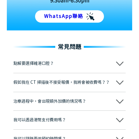
9:30am-6:30pm
WhatsApp聯絡
常見問題
點解要選擇維港口腔？
維港口腔踐行「醫道濟世」的大學校訓，各分院匯聚來自香港、內地的
博士碩士高資歷牙醫，十七年穩定開診。榮獲「2024香港企業領袖品
假如我在 CT 掃描後不接受報價，我將會被收費嗎？？
牌」、「2025香港企業領袖品牌」，是諾貝爾種植系統全球放心植牙中
心，香港新城電台與廣東衛視推薦品牌
不會！只要未開始實際服務之前，你不會被收取任何費用。
至今已服務超過三十個國家和地區的顧客，受到粵港澳大灣區及周邊城
市市民極高的口碑評價及信任推薦 珠海、深圳設有八大分院，香港亦設
治療過程中，會出現額外加價的情況嗎？
有咨詢及服務保障中心，有任何問題都可以隨時預約免費咨詢，讓人十
分放心
不會，治療前我們會詳細說明治療方案及對應的價錢，顧客同意並簽字
後，我們才會正式進行診療服務
我可以透過港幣支付費用嗎？
可以。維港口腔會按照當日匯率轉算收取費用，而匯率會及時告知客人