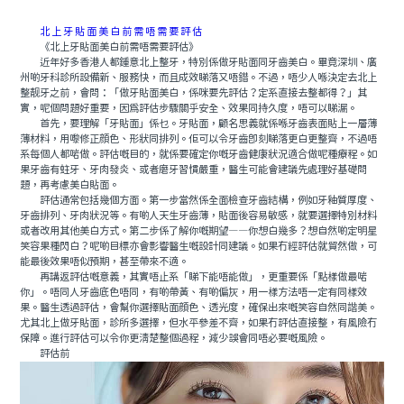
北上牙貼面美白前需唔需要評估
《北上牙貼面美白前需唔需要評估》
近年好多香港人都鍾意北上整牙，特別係做牙貼面同牙齒美白。畢竟深圳、廣
州啲牙科診所設備新、服務快，而且成效睇落又唔錯。不過，唔少人喺決定去北上
整靓牙之前，會問：「做牙貼面美白，係咪要先評估？定系直接去整都得？」其
實，呢個問題好重要，因爲評估步驟關乎安全、效果同持久度，唔可以睇漏。
首先，要理解「牙貼面」係乜。牙貼面，顧名思義就係喺牙齒表面貼上一層薄
薄材料，用嚟修正顔色、形狀同排列。佢可以令牙齒即刻睇落更白更整齊，不過唔
系每個人都啱做。評估嘅目的，就係要確定你嘅牙齒健康狀況適合做呢種療程。如
果牙齒有蛀牙、牙肉發炎、或者磨牙習慣嚴重，醫生可能會建議先處理好基礎問
題，再考慮美白貼面。
評估通常包括幾個方面。第一步當然係全面檢查牙齒結構，例如牙釉質厚度、
牙齒排列、牙肉狀況等。有啲人天生牙齒薄，貼面後容易敏感，就要選擇特別材料
或者改用其他美白方式。第二步係了解你嘅期望——你想白幾多？想自然啲定明星
笑容果種閃白？呢啲目標亦會影響醫生嘅設計同建議。如果冇經評估就貿然做，可
能最後效果唔似預期，甚至帶來不適。
再講返評估嘅意義，其實唔止系「睇下能唔能做」，更重要係「點樣做最啱
你」。唔同人牙齒底色唔同，有啲帶黃、有啲偏灰，用一樣方法唔一定有同樣效
果。醫生透過評估，會幫你選擇貼面顔色、透光度，確保出來嘅笑容自然同諧美。
尤其北上做牙貼面，診所多選擇，但水平參差不齊，如果冇評估直接整，有風險冇
保障。進行評估可以令你更清楚整個過程，減少誤會同唔必要嘅風險。
評估前