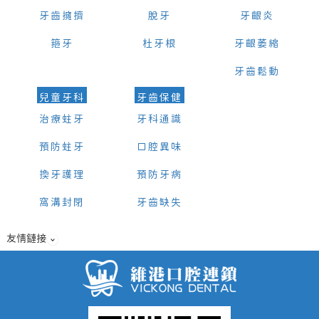
牙齒擁擠
脫牙
牙齦炎
箍牙
杜牙根
牙齦萎縮
牙齒鬆動
兒童牙科
牙齒保健
治療蛀牙
牙科通識
預防蛀牙
口腔異味
換牙護理
預防牙病
窩溝封閉
牙齒缺失
友情鏈接