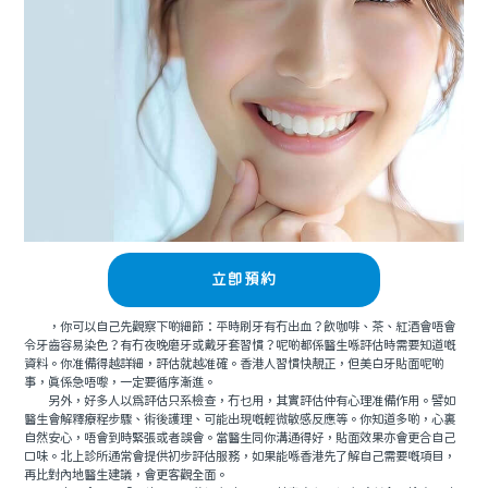
立即預約
，你可以自己先觀察下啲細節：平時刷牙有冇出血？飲咖啡、茶、紅酒會唔會
令牙齒容易染色？有冇夜晚磨牙或戴牙套習慣？呢啲都係醫生喺評估時需要知道嘅
資料。你准備得越詳細，評估就越准確。香港人習慣快靚正，但美白牙貼面呢啲
事，真係急唔嚟，一定要循序漸進。
另外，好多人以爲評估只系檢查，冇乜用，其實評估仲有心理准備作用。譬如
醫生會解釋療程步驟、術後護理、可能出現嘅輕微敏感反應等。你知道多啲，心裏
自然安心，唔會到時緊張或者誤會。當醫生同你溝通得好，貼面效果亦會更合自己
口味。北上診所通常會提供初步評估服務，如果能喺香港先了解自己需要嘅項目，
再比對內地醫生建議，會更客觀全面。