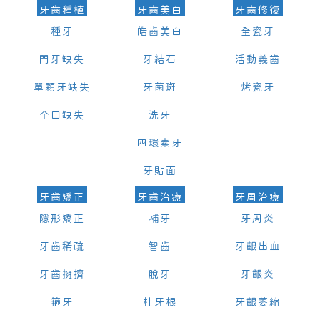
牙齒種植
牙齒美白
牙齒修復
種牙
皓齒美白
全瓷牙
門牙缺失
牙結石
活動義齒
單顆牙缺失
牙菌斑
烤瓷牙
全口缺失
洗牙
四環素牙
牙貼面
牙齒矯正
牙齒治療
牙周治療
隱形矯正
補牙
牙周炎
牙齒稀疏
智齒
牙齦出血
牙齒擁擠
脫牙
牙齦炎
箍牙
杜牙根
牙齦萎縮