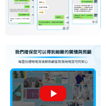
我們確保您可以得到細緻的關懷與照顧
每壹份禮物嘅背後都係顧客對我哋嘅認可同安心