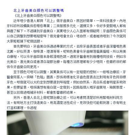
北上牙齒美白顔色可以調整嗎
《北上牙齒美白顔色可以調整嗎》
近年唔少香港人都興「北上」做牙齒美白，原因好簡單，一來科技進步，內地
牙科診所設備真係愈嚟愈專業；二來服務多元化，選擇又多，令好多愛靓嘅人都有
興趣了解下。不過講到牙齒美白，其實唔少人心入面都有個疑問：牙齒顔色真係可
以自己調整到想要嘅程度咩？做完會唔會太白，唔自然，或者維持唔到？今次就同
大家輕輕講下呢個話題。
首先要明白，牙齒美白係通過專業的方式，去除牙齒表面或者牙齒深層嘅色素
沈澱，好似茶漬、咖啡漬、煙漬等等。呢啲色素會令牙齒睇落偏黃偏暗，所以用美
白療程，可以令牙齒回複本身較淺嘅色調。通常牙醫會用到幾種唔同技術，例如冷
光美白、激光美白或者漂白凝膠治療。每種方法原理都有少少唔同，但最終目的都
係令牙齒變白同更亮。
至于顔色可唔可以調整，其實真係可以有一定程度的控制。一般喺治療前，牙
醫會同客人一齊睇「色階」圖表，即係用標准化牙齒色度表去比對現有牙色同目標
牙色。咁做就可以大約定到想要達到咩程度，例如自然系、亮白系或者明星系啲效
果。但要留意，唔係講想有幾白就一定做到。因爲每個人嘅牙齒質地、釉質厚度、
甚至以前做過嘅補牙材料，都會影響最終結果。
另外，香港人去北上做呢類治療之前，可以考慮問清楚診所用緊嘅材料同方
法。有啲地方主打快速美白，用高濃度活性成分，見效快但可能較刺激；亦有啲主
打溫和護理，令過程