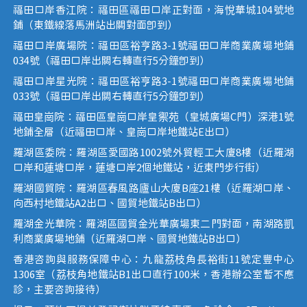
福田口岸香江院：福田區福田口岸正對面，海悅華城104號地
鋪（東鐵線落馬洲站出關對面即到）
福田口岸廣場院：福田區裕亨路3-1號福田口岸商業廣場地鋪
034號（福田口岸出關右轉直行5分鐘即到）
福田口岸星光院：福田區裕亨路3-1號福田口岸商業廣場地鋪
033號（福田口岸出關右轉直行5分鐘即到）
福田皇崗院：福田區皇崗口岸皇禦苑（皇城廣場C門）深港1號
地鋪全層（近福田口岸、皇崗口岸地鐵站E出口）
羅湖區委院：羅湖區愛國路1002號外貿輕工大廈8樓（近羅湖
口岸和蓮塘口岸，蓮塘口岸2個地鐵站，近東門步行街）
羅湖國貿院：羅湖區春風路廬山大廈B座21樓（近羅湖口岸、
向西村地鐵站A2出口、國貿地鐵站B出口）
羅湖金光華院：羅湖區國貿金光華廣場東二門對面，南湖路凱
利商業廣場地鋪（近羅湖口岸、國貿地鐵站B出口）
香港咨詢與服務保障中心：九龍荔枝角長裕街11號定豐中心
1306室（荔枝角地鐵站B1出口直行100米，香港辦公室暫不應
診，主要咨詢接待）