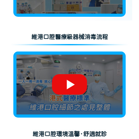
維港口腔醫療級器械消毒流程
維港口腔環境溫馨·舒適就診