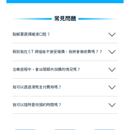
常見問題
點解要選擇維港口腔？
維港口腔踐行「醫道濟世」的大學校訓，各分院匯聚來自香港、內地的
博士碩士高資歷牙醫，十七年穩定開診。榮獲「2024香港企業領袖品
假如我在 CT 掃描後不接受報價，我將會被收費嗎？？
牌」、「2025香港企業領袖品牌」，是諾貝爾種植系統全球放心植牙中
心，香港新城電台與廣東衛視推薦品牌
不會！只要未開始實際服務之前，你不會被收取任何費用。
至今已服務超過三十個國家和地區的顧客，受到粵港澳大灣區及周邊城
市市民極高的口碑評價及信任推薦 珠海、深圳設有八大分院，香港亦設
治療過程中，會出現額外加價的情況嗎？
有咨詢及服務保障中心，有任何問題都可以隨時預約免費咨詢，讓人十
分放心
不會，治療前我們會詳細說明治療方案及對應的價錢，顧客同意並簽字
後，我們才會正式進行診療服務
我可以透過港幣支付費用嗎？
可以。維港口腔會按照當日匯率轉算收取費用，而匯率會及時告知客人
我可以隨時更改預約時間嗎？
可以，請盡早通過wechat或whatsapp聯絡我們，告知我們你原本預約
的時間及資料，並且重新預約的日期及時段