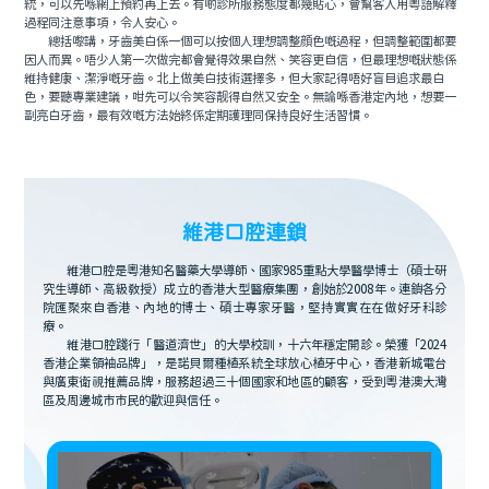
統，可以先喺網上預約再上去。有啲診所服務態度都幾貼心，會幫客人用粵語解釋
過程同注意事項，令人安心。
總括嚟講，牙齒美白係一個可以按個人理想調整顔色嘅過程，但調整範圍都要
因人而異。唔少人第一次做完都會覺得效果自然、笑容更自信，但最理想嘅狀態係
維持健康、潔淨嘅牙齒。北上做美白技術選擇多，但大家記得唔好盲目追求最白
色，要聽專業建議，咁先可以令笑容靓得自然又安全。無論喺香港定內地，想要一
副亮白牙齒，最有效嘅方法始終係定期護理同保持良好生活習慣。
維港口腔連鎖
維港口腔是粵港知名醫藥大學導師、國家985重點大學醫學博士（碩士研
究生導師、高級教授）成立的香港大型醫療集團，創始於2008年。連鎖各分
院匯聚來自香港、內地的博士、碩士專家牙醫，堅持實實在在做好牙科診
療。
維港口腔踐行「醫道濟世」的大學校訓，十六年穩定開診。榮獲「2024
香港企業領袖品牌」，是諾貝爾種植系統全球放心植牙中心，香港新城電台
與廣東衛視推薦品牌，服務超過三十個國家和地區的顧客，受到粵港澳大灣
區及周邊城市市民的歡迎與信任。