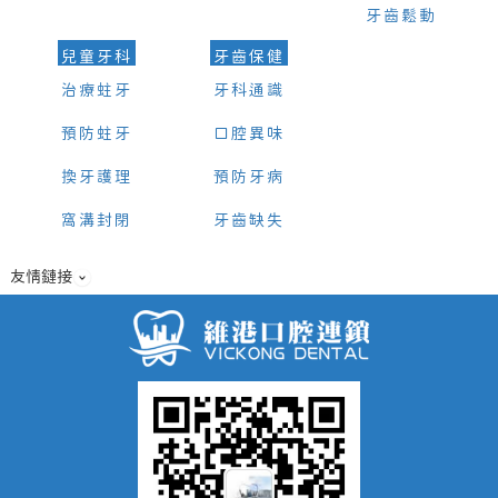
牙齒鬆動
兒童牙科
牙齒保健
治療蛀牙
牙科通識
預防蛀牙
口腔異味
換牙護理
預防牙病
窩溝封閉
牙齒缺失
友情鏈接