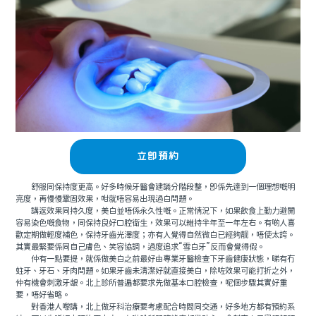
立即預約
舒服同保持度更高。好多時候牙醫會建議分階段整，即係先達到一個理想嘅明
亮度，再慢慢鞏固效果，咁就唔容易出現過白問題。
講返效果同持久度，美白並唔係永久性嘅。正常情況下，如果飲食上勤力避開
容易染色嘅食物，同保持良好口腔衛生，效果可以維持半年至一年左右。有啲人喜
歡定期做輕度補色，保持牙齒光澤度；亦有人覺得自然微白已經夠靓，唔使太誇。
其實最緊要係同自己膚色、笑容協調，過度追求“雪白牙”反而會覺得假。
仲有一點要提，就係做美白之前最好由專業牙醫檢查下牙齒健康狀態，睇有冇
蛀牙、牙石、牙肉問題。如果牙齒未清潔好就直接美白，除咗效果可能打折之外，
仲有機會刺激牙龈。北上診所普遍都要求先做基本口腔檢查，呢個步驟其實好重
要，唔好省略。
對香港人嚟講，北上做牙科治療要考慮配合時間同交通，好多地方都有預約系