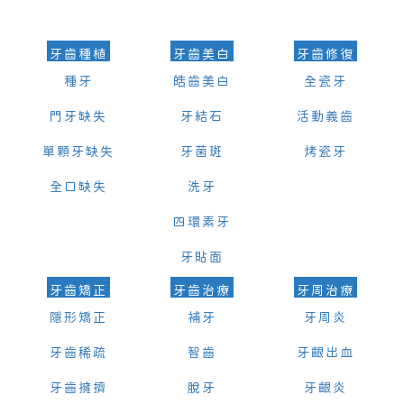
的時間及資料，並且重新預約的日期及時段
牙齒種植
牙齒美白
牙齒修復
種牙
皓齒美白
全瓷牙
門牙缺失
牙結石
活動義齒
單顆牙缺失
牙菌斑
烤瓷牙
全口缺失
洗牙
四環素牙
牙貼面
牙齒矯正
牙齒治療
牙周治療
隱形矯正
補牙
牙周炎
牙齒稀疏
智齒
牙齦出血
牙齒擁擠
脫牙
牙齦炎