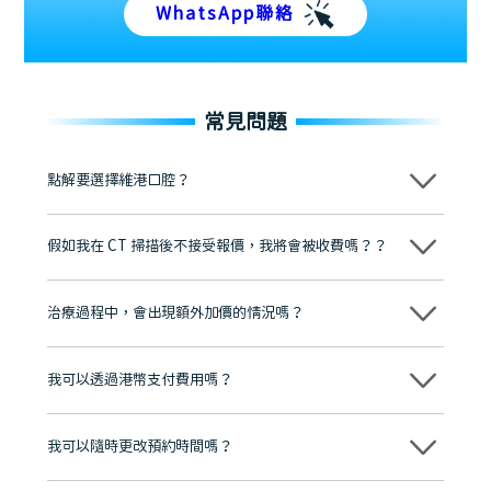
WhatsApp聯絡
常見問題
點解要選擇維港口腔？
維港口腔踐行「醫道濟世」的大學校訓，各分院匯聚來自香港、內地的
博士碩士高資歷牙醫，十七年穩定開診。榮獲「2024香港企業領袖品
假如我在 CT 掃描後不接受報價，我將會被收費嗎？？
牌」、「2025香港企業領袖品牌」，是諾貝爾種植系統全球放心植牙中
心，香港新城電台與廣東衛視推薦品牌
不會！只要未開始實際服務之前，你不會被收取任何費用。
至今已服務超過三十個國家和地區的顧客，受到粵港澳大灣區及周邊城
市市民極高的口碑評價及信任推薦 珠海、深圳設有八大分院，香港亦設
治療過程中，會出現額外加價的情況嗎？
有咨詢及服務保障中心，有任何問題都可以隨時預約免費咨詢，讓人十
分放心
不會，治療前我們會詳細說明治療方案及對應的價錢，顧客同意並簽字
後，我們才會正式進行診療服務
我可以透過港幣支付費用嗎？
可以。維港口腔會按照當日匯率轉算收取費用，而匯率會及時告知客人
我可以隨時更改預約時間嗎？
可以，請盡早通過wechat或whatsapp聯絡我們，告知我們你原本預約