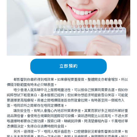
立即預約
都影響到你最終得到嘅效果。如果療程要重複做，整體開支亦都會增加，所以
價錢浮動範圍有時未必只睇表面。
唔少香港人就系睇中北上服務嘅靈活性，可以按自己預算同需要去選。假如你
純粹想試下輕度美白，基本服務已經夠；但如果你想追求明星級雪白笑容，可能就
要選擇更高階療程。兩者之間嘅價錢差距自然就會拉開。有時甚至同一個城市入
面，唔同診所之間都存在唔同定價標准。
講到安全性，有啲人會擔心內地診所質素參差。其實而家好多正規診所都好重
視品牌信譽，會使用合規藥劑同國際認可設備，資訊透明度比以前高咗。不過大家
喺選擇時都要自己做功課，搜索口碑、睇網民評價、問清楚療程內容，千萬唔好單
憑價錢決定，免得白白浪費時間同金錢。
另外，值得提一下，唔同人嘅牙齒底色、口腔健康狀況都會影響美白效果。有
啲人牙本來就偏黃，美白一次未必夠；有啲人牙齒敏感，用錯藥劑反而會痛。所以