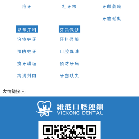
箍牙
杜牙根
牙齦萎縮
牙齒鬆動
兒童牙科
牙齒保健
治療蛀牙
牙科通識
預防蛀牙
口腔異味
換牙護理
預防牙病
窩溝封閉
牙齒缺失
友情鏈接