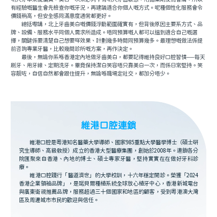
有經驗嘅醫生會先檢查你嘅牙況，再建議適合你個人嘅方式。呢種個性化服務會令
價錢稍高，但安全感同滿意度通常都更好。
總括嚟講，北上牙齒美白嘅價錢浮動範圍確實有，但背後原因主要系方式、品
牌、設備、服務水平同個人需求所造成。唔同預算嘅人都可以搵到適合自己嘅選
擇，關鍵係要清楚自己想要咩效果、計劃幾多時間同預算幾多。最理想嘅做法係提
前咨詢專業牙醫，比較幾間診所嘅方案，再作決定。
最後，無論你系喺香港定內地做牙齒美白，都要記得維持良好口腔習慣──每天
刷牙、用牙線、定期洗牙。畢竟保持潔白笑容唔只靠美白一次，而係日常堅持。笑
容靓咗，自信自然都會跟住提升，無論喺職場定社交，都加分唔少。
維港口腔連鎖
維港口腔是粵港知名醫藥大學導師、國家985重點大學醫學博士（碩士研
究生導師、高級教授）成立的香港大型醫療集團，創始於2008年。連鎖各分
院匯聚來自香港、內地的博士、碩士專家牙醫，堅持實實在在做好牙科診
療。
維港口腔踐行「醫道濟世」的大學校訓，十六年穩定開診。榮獲「2024
香港企業領袖品牌」，是諾貝爾種植系統全球放心植牙中心，香港新城電台
與廣東衛視推薦品牌，服務超過三十個國家和地區的顧客，受到粵港澳大灣
區及周邊城市市民的歡迎與信任。