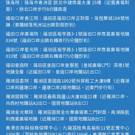
珠海院：珠海市香洲區 拱北中建商業大廈 15樓（迎賓廣場對
面），拱北口岸步行8分鐘直達
福田口岸香江院：福田區福田口岸正對面，海悅華城104號地
鋪（東鐵線落馬洲站出關對面即到）
福田口岸廣場院：福田區裕亨路3-1號福田口岸商業廣場地鋪
034號（福田口岸出關右轉直行5分鐘即到）
福田口岸星光院：福田區裕亨路3-1號福田口岸商業廣場地鋪
033號（福田口岸出關右轉直行5分鐘即到）
福田皇崗院：福田區皇崗口岸皇禦苑（皇城廣場C門）深港1號
地鋪全層（近福田口岸、皇崗口岸地鐵站E出口）
羅湖區委院：羅湖區愛國路1002號外貿輕工大廈8樓（近羅湖
口岸和蓮塘口岸，蓮塘口岸2個地鐵站，近東門步行街）
羅湖國貿院：羅湖區春風路廬山大廈B座21樓（近羅湖口岸、
向西村地鐵站A2出口、國貿地鐵站B出口）
羅湖金光華院：羅湖區國貿金光華廣場東二門對面，南湖路凱
利商業廣場地鋪（近羅湖口岸、國貿地鐵站B出口）
香港咨詢與服務保障中心：九龍荔枝角長裕街11號定豐中心
1306室（荔枝角地鐵站B1出口直行100米，香港辦公室暫不應