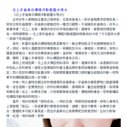
北上牙齒美白價錢浮動範圍大唔大
《北上牙齒美白價錢浮動範圍大唔大》
近年好多人都開始注重自己嘅笑容，尤其係香港人，對牙齒嘅要求愈嚟愈高。
除咗日常牙齒護理，牙齒美白都變成咗一種流行趨勢。不過講到牙齒美白，好多人
都會考慮「北上」去做，畢竟內地牙科市場發展好快，選擇多、服務唔同類型都
有。咁問題嚟啦──北上做牙齒美白，價錢浮動範圍係咪真係好大呢？今日就同大家
一齊傾下呢個話題。
首先，影響牙齒美白價錢嘅因素其實唔少。最主要係取決于你選擇嘅美白方
式。例如，有啲人喜歡做診所專業美白，用藥劑加冷光，療程短，效果快；有啲人
鍾意居家美白，用牙托同專用美白凝膠，溫和啲、慢慢見效。唔同方法所需嘅設
備、藥劑、牙醫人手都唔同，所以價錢自然會有分別。
再加上地域因素，北上去大灣區例如深圳、廣州，選擇非常多，由連鎖牙科診
所到私人診所都有。通常大型連鎖診所會注重品牌形象同設備更新，服務標准較穩
定；而小型診所價錢可能靈活啲，但服務質量就要靠口碑同醫生經驗去判斷。呢啲
都令到價錢範圍出現一定浮動。
仲有一啲人會特別關注診所嘅環境同消毒標准。牙齒美白畢竟要喺口腔處理藥
劑，安全措施一定要做到足。診所如果設備新、環境幹淨、醫生經驗豐富，收得貴
啲都合理。反之，如果地方細、只係做簡單美白服務，價錢相對會低。呢啲都構成
咗價錢浮動嘅自然原因。
當然，唔好忽略個「隱形成本」。例如交通、時間同術後護理。有啲人覺得北
上做服務「抵玩」，但其實要計算埋來回時間、通關、複診次數等，如果唔方便
去，整體成本可能又會高返。而且牙齒美白之後需要配合飲食控制，比如少飲咖
啡、紅酒、唔好抽煙，呢啲