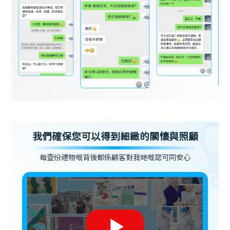
我們確保您可以得到細緻的關懷與照顧
每壹份禮物嘅背後都係顧客對我哋嘅認可同安心