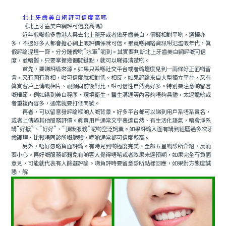
北上牙齒美白網評可信度高嗎
《北上牙齒美白網評可信度高嗎》
近年愈嚟愈多香港人興去北上整牙或者做牙齒美白，價錢相對平啲，選擇亦
多，不過好多人都會擔心網上嘅評價係咪可信。畢竟喺網絡資訊咁氾濫嘅年代，真
假評論混埋一齊，分分鍾俾啲“水軍”呃到。其實要判斷北上牙齒美白網評嘅可信
度，並唔難，只要掌握幾個關鍵點，就可以睇得清楚啲。
首先，要睇評論來源。如果只系喺社交平台或者論壇度見到一兩條好正面嘅留
言，又冇圖冇真相，咁可信度就相對低。相反，如果評論來自大型獨立平台，又有
真實客戶上傳嘅相片、視頻同前後對比，咁可信性自然高好多。特別要注意啲留言
嘅細節，例如講到美白程序、環境衛生、醫生溝通等內容夠唔夠具體，太過籠統或
者重複內容多，通常就要打個問號。
再者，可以留意發評論嗰啲人嘅背景。好多平台都可以睇到用戶系唔系實名，
或者上傳過其他服務評價。真實用戶通常文字表達自然、有生活化語氣，唔會淨系
講“好抵”、“好好”、“頂級服務”呢啲空泛詞彙。如果評論入面有講到經曆過多次牙
齒護理、比較唔同診所嘅體驗，呢啲通常都可信度較高。
另外，唔好忽略負面評論。有時見到啲極度完美、全部五星嘅診所介紹，反而
要小心。再好嘅服務都難免有啲客人覺得唔啱或者效果未達預期，如果完全冇負面
意見，可能就代表有人篩選評論。睇負評時要留意診所點樣回應，如果對方態度誠
懇、解