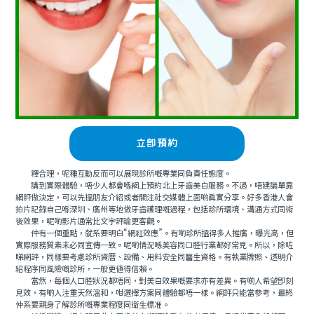
立即預約
釋合理，呢種互動反而可以展現診所嘅專業同負責任態度。
講到實際體驗，唔少人都會喺網上預約北上牙齒美白服務。不過，唔建議單靠
網評做決定，可以先搵朋友介紹或者關注社交媒體上面啲真實分享。好多香港人會
拍片記錄自己喺深圳、廣州等地做牙齒護理嘅過程，包括診所環境、溝通方式同術
後效果，呢啲影片通常比文字評論更客觀。
仲有一個重點，就系要明白“網紅效應”。有啲診所搵得多人推廣，曝光高，但
實際服務質素未必同宣傳一致。呢啲情況喺美容同口腔行業都好常見。所以，除咗
睇網評，同樣要考慮診所資曆、設備、用料安全同醫生資格。有執業牌照、透明介
紹程序同風險嘅診所，一般更值得信賴。
當然，每個人口腔狀況都唔同，對美白效果嘅要求亦有差異。有啲人希望即刻
見效，有啲人注重天然溫和，咁選擇方案同體驗都唔一樣。網評只能當參考，最終
仲系要親身了解診所嘅專業程度同衛生標准。