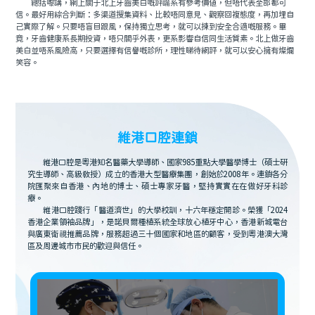
總括嚟講，網上關于北上牙齒美白嘅評論系有參考價值，但唔代表全部都可
信。最好用綜合判斷：多渠道搜集資料、比較唔同意見、觀察回複態度，再加埋自
己實際了解。只要唔盲目跟風，保持獨立思考，就可以揀到安全合適嘅服務。畢
竟，牙齒健康系長期投資，唔只關乎外表，更系影響自信同生活質素。北上做牙齒
美白並唔系風險高，只要選擇有信譽嘅診所，理性睇待網評，就可以安心擁有燦爛
笑容。
維港口腔連鎖
維港口腔是粵港知名醫藥大學導師、國家985重點大學醫學博士（碩士研
究生導師、高級教授）成立的香港大型醫療集團，創始於2008年。連鎖各分
院匯聚來自香港、內地的博士、碩士專家牙醫，堅持實實在在做好牙科診
療。
維港口腔踐行「醫道濟世」的大學校訓，十六年穩定開診。榮獲「2024
香港企業領袖品牌」，是諾貝爾種植系統全球放心植牙中心，香港新城電台
與廣東衛視推薦品牌，服務超過三十個國家和地區的顧客，受到粵港澳大灣
區及周邊城市市民的歡迎與信任。