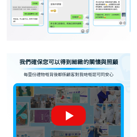
我們確保您可以得到細緻的關懷與照顧
每壹份禮物嘅背後都係顧客對我哋嘅認可同安心