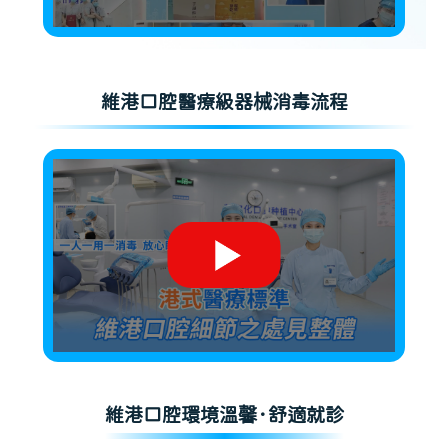
維港口腔醫療級器械消毒流程
維港口腔環境溫馨·舒適就診