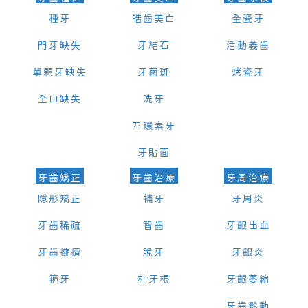
種牙
皓齒美白
全瓷牙
門牙缺失
牙結石
活動義齒
單顆牙缺失
牙菌斑
烤瓷牙
全口缺失
洗牙
四環素牙
牙貼面
牙齒矯正
牙齒治療
牙周治療
隱形矯正
補牙
牙周炎
牙齒稀疏
智齒
牙齦出血
牙齒擁擠
脫牙
牙齦炎
箍牙
杜牙根
牙齦萎縮
牙齒鬆動