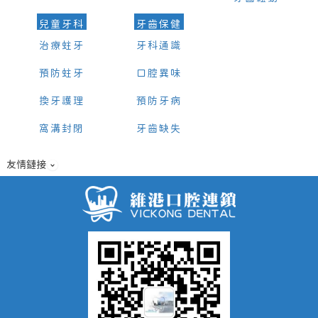
兒童牙科
牙齒保健
治療蛀牙
牙科通識
預防蛀牙
口腔異味
換牙護理
預防牙病
窩溝封閉
牙齒缺失
友情鏈接