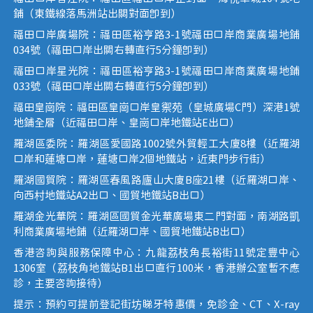
鋪（東鐵線落馬洲站出關對面即到）
福田口岸廣場院：福田區裕亨路3-1號福田口岸商業廣場地鋪
034號（福田口岸出關右轉直行5分鐘即到）
福田口岸星光院：福田區裕亨路3-1號福田口岸商業廣場地鋪
033號（福田口岸出關右轉直行5分鐘即到）
福田皇崗院：福田區皇崗口岸皇禦苑（皇城廣場C門）深港1號
地鋪全層（近福田口岸、皇崗口岸地鐵站E出口）
羅湖區委院：羅湖區愛國路1002號外貿輕工大廈8樓（近羅湖
口岸和蓮塘口岸，蓮塘口岸2個地鐵站，近東門步行街）
羅湖國貿院：羅湖區春風路廬山大廈B座21樓（近羅湖口岸、
向西村地鐵站A2出口、國貿地鐵站B出口）
羅湖金光華院：羅湖區國貿金光華廣場東二門對面，南湖路凱
利商業廣場地鋪（近羅湖口岸、國貿地鐵站B出口）
香港咨詢與服務保障中心：九龍荔枝角長裕街11號定豐中心
1306室（荔枝角地鐵站B1出口直行100米，香港辦公室暫不應
診，主要咨詢接待）
提示：預約可提前登記街坊睇牙特惠價，免診金、CT、X-ray