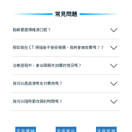
常見問題
點解要選擇維港口腔？
維港口腔踐行「醫道濟世」的大學校訓，各分院匯聚來自香港、內地的
博士碩士高資歷牙醫，十七年穩定開診。榮獲「2024香港企業領袖品
假如我在 CT 掃描後不接受報價，我將會被收費嗎？？
牌」、「2025香港企業領袖品牌」，是諾貝爾種植系統全球放心植牙中
心，香港新城電台與廣東衛視推薦品牌
不會！只要未開始實際服務之前，你不會被收取任何費用。
至今已服務超過三十個國家和地區的顧客，受到粵港澳大灣區及周邊城
市市民極高的口碑評價及信任推薦 珠海、深圳設有八大分院，香港亦設
治療過程中，會出現額外加價的情況嗎？
有咨詢及服務保障中心，有任何問題都可以隨時預約免費咨詢，讓人十
分放心
不會，治療前我們會詳細說明治療方案及對應的價錢，顧客同意並簽字
後，我們才會正式進行診療服務
我可以透過港幣支付費用嗎？
可以。維港口腔會按照當日匯率轉算收取費用，而匯率會及時告知客人
我可以隨時更改預約時間嗎？
可以，請盡早通過wechat或whatsapp聯絡我們，告知我們你原本預約
的時間及資料，並且重新預約的日期及時段
牙齒種植
牙齒美白
牙齒修復