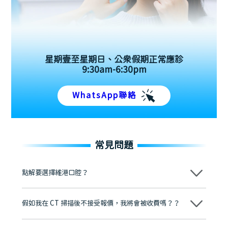
星期壹至星期日、公眾假期正常應診
9:30am-6:30pm
WhatsApp聯絡
常見問題
點解要選擇維港口腔？
維港口腔踐行「醫道濟世」的大學校訓，各分院匯聚來自香港、內地的
博士碩士高資歷牙醫，十七年穩定開診。榮獲「2024香港企業領袖品
假如我在 CT 掃描後不接受報價，我將會被收費嗎？？
牌」、「2025香港企業領袖品牌」，是諾貝爾種植系統全球放心植牙中
心，香港新城電台與廣東衛視推薦品牌
不會！只要未開始實際服務之前，你不會被收取任何費用。
至今已服務超過三十個國家和地區的顧客，受到粵港澳大灣區及周邊城