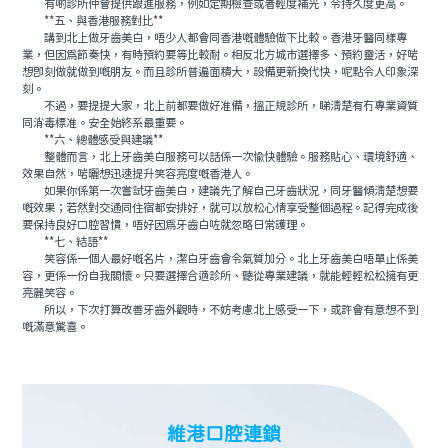
有啲診所仲會提供跟進服務，例如定期檢查或者輕度補光，令持久度更高。
**五、與香港服務對比**
講到北上做牙齒美白，唔少人都會同香港嘅體驗做下比較。香港牙醫同樣專
業，但因爲節奏快，有時預約要等比較耐。相反北方城市選擇多、預約靈活，好啱
想即刻做就做到嘅朋友。而且診所普遍面積大，設備更新換代快，呢點令人印象深
刻。
不過，要提提大家，北上前都要做好准備，搵正規診所，睇清楚有冇專業資質
同消毒標准。安全始終系最重要。
**六、總體感受與建議**
整體而言，北上牙齒美白服務可以話係一次愉快體驗。服務貼心、環境舒適、
效果自然，啱曬想迅速提升笑容亮度嘅香港人。
如果你係第一次嘗試牙齒美白，建議先了解自己牙齒狀況，同牙醫傾清楚想要
嘅效果；若然對交通同住宿都安排好，就可以放松心情享受整個過程。記得完成後
要保持良好口腔習慣，唔好因爲牙齒白咗就忽略日常護理。
**七、結語**
笑容係一個人最好嘅名片，潔白牙齒會令氣質加分。北上牙齒美白唔單止係美
容，更係一份自我關懷。只要選擇合適診所、聽從專業建議，就能輕輕松松擁有更
亮麗笑容。
所以，下次打算改善牙齒外觀時，不妨考慮北上感受一下，或許會有意想不到
嘅滿意驚喜。
維港口腔連鎖