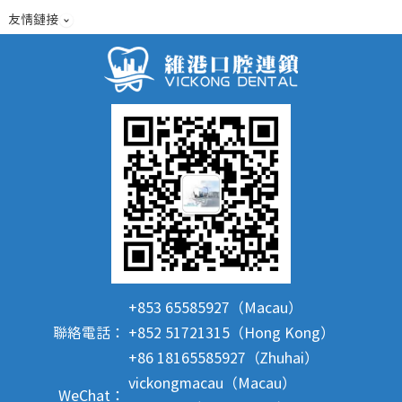
友情鏈接
+853 65585927（Macau）
聯絡電話：
+852 51721315（Hong Kong）
+86 18165585927（Zhuhai）
vickongmacau（Macau）
WeChat：