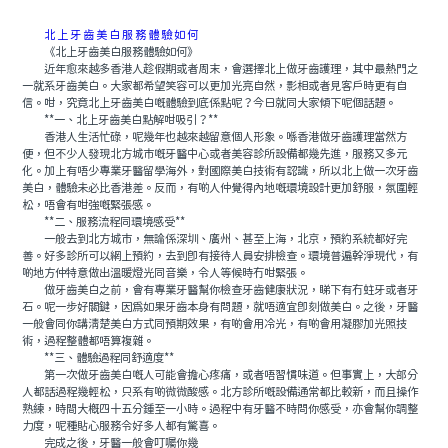
北上牙齒美白服務體驗如何
《北上牙齒美白服務體驗如何》
近年愈來越多香港人趁假期或者周末，會選擇北上做牙齒護理，其中最熱門之
一就系牙齒美白。大家都希望笑容可以更加光亮自然，影相或者見客戶時更有自
信。咁，究竟北上牙齒美白嘅體驗到底係點呢？今日就同大家傾下呢個話題。
**一、北上牙齒美白點解咁吸引？**
香港人生活忙碌，呢幾年也越來越留意個人形象。喺香港做牙齒護理當然方
便，但不少人發現北方城市嘅牙醫中心或者美容診所設備都幾先進，服務又多元
化。加上有唔少專業牙醫留學海外，對國際美白技術有認識，所以北上做一次牙齒
美白，體驗未必比香港差。反而，有啲人仲覺得內地嘅環境設計更加舒服，氛圍輕
松，唔會有咁強嘅緊張感。
**二、服務流程同環境感受**
一般去到北方城市，無論係深圳、廣州、甚至上海，北京，預約系統都好完
善。好多診所可以網上預約，去到即有接待人員安排檢查。環境普遍幹淨現代，有
啲地方仲特意做出溫暖燈光同音樂，令人等候時冇咁緊張。
做牙齒美白之前，會有專業牙醫幫你檢查牙齒健康狀況，睇下有冇蛀牙或者牙
石。呢一步好關鍵，因爲如果牙齒本身有問題，就唔適宜即刻做美白。之後，牙醫
一般會同你講清楚美白方式同預期效果，有啲會用冷光，有啲會用凝膠加光照技
術，過程整體都唔算複雜。
**三、體驗過程同舒適度**
第一次做牙齒美白嘅人可能會擔心疼痛，或者唔習慣味道。但事實上，大部分
人都話過程幾輕松，只系有啲微微酸感。北方診所嘅設備通常都比較新，而且操作
熟練，時間大概四十五分鍾至一小時。過程中有牙醫不時問你感受，亦會幫你調整
力度，呢種貼心服務令好多人都有驚喜。
完成之後，牙醫一般會叮囑你幾