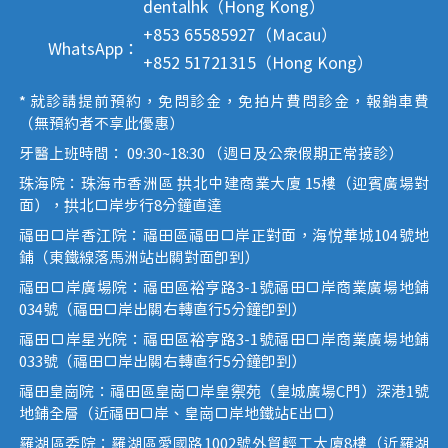
dentalhk（Hong Kong）
+853 65585927（Macau）
WhatsApp：
+852 51721315（Hong Kong）
* 就診請提前預約，免問診金，免拍片費問診金，報銷車費
（無預約者不享此優惠）
牙醫上班時間： 09:30~18:30 （週日及公眾假期正常接診）
珠海院：珠海市香洲區 拱北中建商業大廈 15樓（迎賓廣場對
面），拱北口岸步行8分鐘直達
福田口岸香江院：福田區福田口岸正對面，海悅華城104號地
鋪（東鐵線落馬洲站出關對面即到）
福田口岸廣場院：福田區裕亨路3-1號福田口岸商業廣場地鋪
034號（福田口岸出關右轉直行5分鐘即到）
福田口岸星光院：福田區裕亨路3-1號福田口岸商業廣場地鋪
033號（福田口岸出關右轉直行5分鐘即到）
福田皇崗院：福田區皇崗口岸皇禦苑（皇城廣場C門）深港1號
地鋪全層（近福田口岸、皇崗口岸地鐵站E出口）
羅湖區委院：羅湖區愛國路1002號外貿輕工大廈8樓（近羅湖