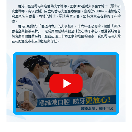
維港口腔是粵港知名醫藥大學導師、國家985重點大學醫學博士（碩士研
究生導師、高級教授）成立的香港大型醫療集團，創始於2008年。連鎖各分
院匯聚來自香港、內地的博士、碩士專家牙醫，堅持實實在在做好牙科診
療。
維港口腔踐行「醫道濟世」的大學校訓，十六年穩定開診。榮獲「2024
香港企業領袖品牌」，是諾貝爾種植系統全球放心植牙中心，香港新城電台
與廣東衛視推薦品牌，服務超過三十個國家和地區的顧客，受到粵港澳大灣
區及周邊城市市民的歡迎與信任。