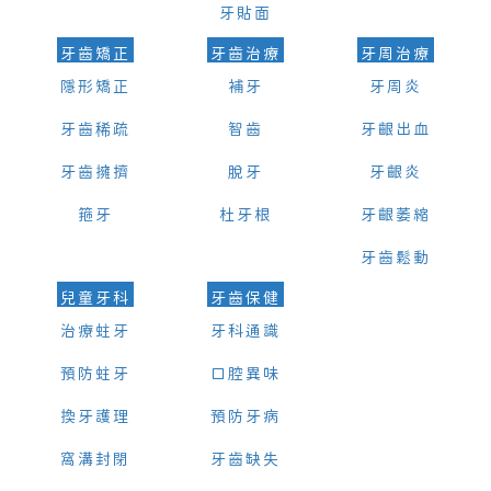
牙貼面
牙齒矯正
牙齒治療
牙周治療
隱形矯正
補牙
牙周炎
牙齒稀疏
智齒
牙齦出血
牙齒擁擠
脫牙
牙齦炎
箍牙
杜牙根
牙齦萎縮
牙齒鬆動
兒童牙科
牙齒保健
治療蛀牙
牙科通識
預防蛀牙
口腔異味
換牙護理
預防牙病
窩溝封閉
牙齒缺失