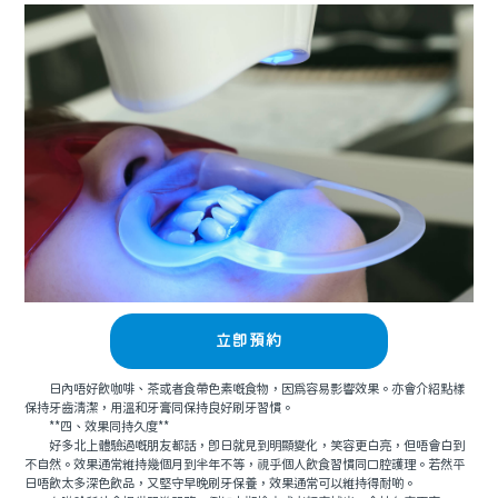
立即預約
日內唔好飲咖啡、茶或者食帶色素嘅食物，因爲容易影響效果。亦會介紹點樣
保持牙齒清潔，用溫和牙膏同保持良好刷牙習慣。
**四、效果同持久度**
好多北上體驗過嘅朋友都話，即日就見到明顯變化，笑容更白亮，但唔會白到
不自然。效果通常維持幾個月到半年不等，視乎個人飲食習慣同口腔護理。若然平
日唔飲太多深色飲品，又堅守早晚刷牙保養，效果通常可以維持得耐啲。