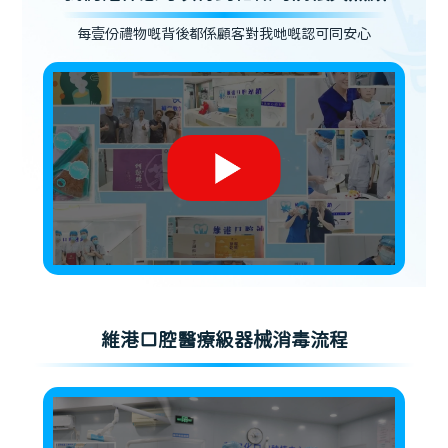
每壹份禮物嘅背後都係顧客對我哋嘅認可同安心
維港口腔醫療級器械消毒流程