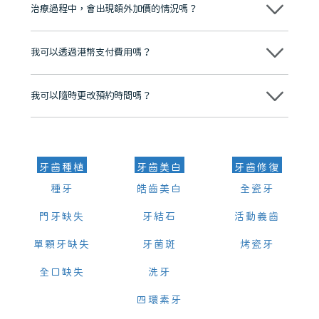
市市民極高的口碑評價及信任推薦 珠海、深圳設有八大分院，香港亦設
治療過程中，會出現額外加價的情況嗎？
有咨詢及服務保障中心，有任何問題都可以隨時預約免費咨詢，讓人十
分放心
不會，治療前我們會詳細說明治療方案及對應的價錢，顧客同意並簽字
後，我們才會正式進行診療服務
我可以透過港幣支付費用嗎？
可以。維港口腔會按照當日匯率轉算收取費用，而匯率會及時告知客人
我可以隨時更改預約時間嗎？
可以，請盡早通過wechat或whatsapp聯絡我們，告知我們你原本預約
的時間及資料，並且重新預約的日期及時段
牙齒種植
牙齒美白
牙齒修復
種牙
皓齒美白
全瓷牙
門牙缺失
牙結石
活動義齒
單顆牙缺失
牙菌斑
烤瓷牙
全口缺失
洗牙
四環素牙