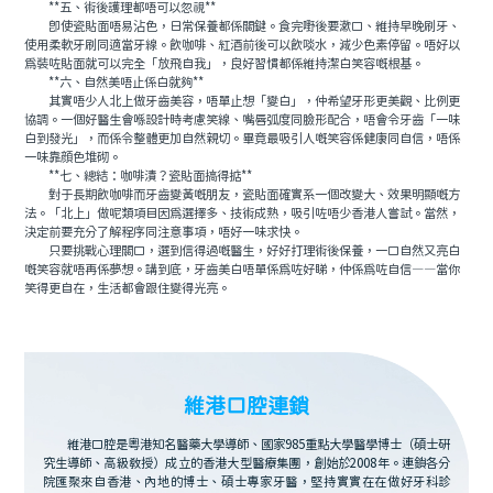
**五、術後護理都唔可以忽視**
即使瓷貼面唔易沾色，日常保養都係關鍵。食完嘢後要漱口、維持早晚刷牙、
使用柔軟牙刷同適當牙線。飲咖啡、紅酒前後可以飲啖水，減少色素停留。唔好以
爲裝咗貼面就可以完全「放飛自我」，良好習慣都係維持潔白笑容嘅根基。
**六、自然美唔止係白就夠**
其實唔少人北上做牙齒美容，唔單止想「變白」，仲希望牙形更美觀、比例更
協調。一個好醫生會喺設計時考慮笑線、嘴唇弧度同臉形配合，唔會令牙齒「一味
白到發光」，而係令整體更加自然親切。畢竟最吸引人嘅笑容係健康同自信，唔係
一味靠顔色堆砌。
**七、總結：咖啡漬？瓷貼面搞得掂**
對于長期飲咖啡而牙齒變黃嘅朋友，瓷貼面確實系一個改變大、效果明顯嘅方
法。「北上」做呢類項目因爲選擇多、技術成熟，吸引咗唔少香港人嘗試。當然，
決定前要充分了解程序同注意事項，唔好一味求快。
只要挑戰心理關口，選到信得過嘅醫生，好好打理術後保養，一口自然又亮白
嘅笑容就唔再係夢想。講到底，牙齒美白唔單係爲咗好睇，仲係爲咗自信——當你
笑得更自在，生活都會跟住變得光亮。
維港口腔連鎖
維港口腔是粵港知名醫藥大學導師、國家985重點大學醫學博士（碩士研
究生導師、高級教授）成立的香港大型醫療集團，創始於2008年。連鎖各分
院匯聚來自香港、內地的博士、碩士專家牙醫，堅持實實在在做好牙科診