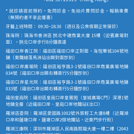
* 就診請提前預約，免問診金，免拍片費問診金，報銷車費
（無預約者不享此優惠）
牙醫上班時間： 09:30~18:30 （週日及公眾假期正常接診）
珠海院：珠海市香洲區 拱北中建商業大廈 15樓（迎賓廣場對
面），拱北口岸步行8分鐘直達
福田口岸香江院：福田區福田口岸正對面，海悅華城104號地
鋪（東鐵線落馬洲站出關對面即到）
福田口岸廣場院：福田區裕亨路3-1號福田口岸商業廣場地鋪
034號（福田口岸出關右轉直行5分鐘即到）
福田口岸星光院：福田區裕亨路3-1號福田口岸商業廣場地鋪
033號（福田口岸出關右轉直行5分鐘即到）
福田皇崗院：福田區皇崗口岸皇禦苑（皇城廣場C門）深港1號
地鋪全層（近福田口岸、皇崗口岸地鐵站E出口）
羅湖區委院：羅湖區愛國路1002號外貿輕工大廈8樓（近羅湖
口岸和蓮塘口岸，蓮塘口岸2個地鐵站，近東門步行街）
羅湖三康院：深圳市羅湖區人民南路熙龍大廈一樓二樓（2043