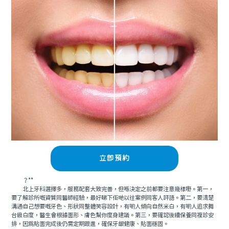
立即預約
？**
北上牙科選擇多，服務配套大致完善，但喺決定之前都要注意幾樣嘢。第一，
要了解診所嘅資質同醫師經驗，最好睇下佢哋以往案例同客人評語。第二，要清楚
溝通自己想要嘅牙色、形狀同整體笑容設計，有啲人傾向自然米白，有啲人追求舞
台級白度，醫生會根據面形、膚色幫你度身建議。第三，要確認後續保養同複診安
排，因爲貼面完成後仍需定期跟進，確保牙龈健康、貼面穩固。