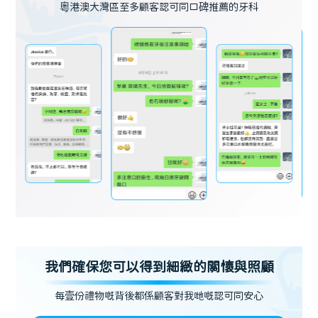
粵港澳大灣區至多顧客認可同口碑推薦的牙科
我們確保您可以得到細緻的關懷與照顧
每壹份禮物嘅背後都係顧客對我哋嘅認可同安心