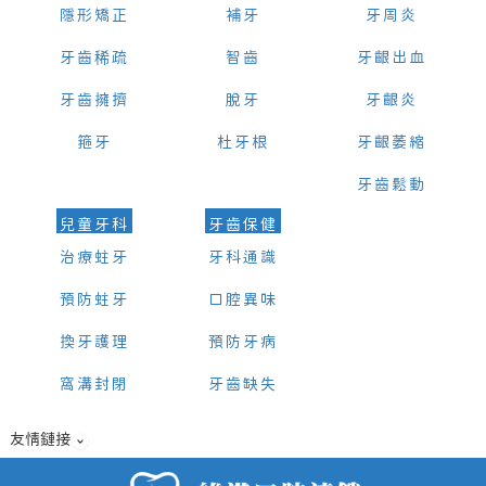
隱形矯正
補牙
牙周炎
牙齒稀疏
智齒
牙齦出血
牙齒擁擠
脫牙
牙齦炎
箍牙
杜牙根
牙齦萎縮
牙齒鬆動
兒童牙科
牙齒保健
治療蛀牙
牙科通識
預防蛀牙
口腔異味
換牙護理
預防牙病
窩溝封閉
牙齒缺失
友情鏈接