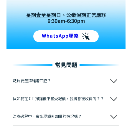
星期壹至星期日、公眾假期正常應診
9:30am-6:30pm
WhatsApp聯絡
常見問題
點解要選擇維港口腔？
維港口腔踐行「醫道濟世」的大學校訓，各分院匯聚來自香港、內地的
博士碩士高資歷牙醫，十七年穩定開診。榮獲「2024香港企業領袖品
假如我在 CT 掃描後不接受報價，我將會被收費嗎？？
牌」、「2025香港企業領袖品牌」，是諾貝爾種植系統全球放心植牙中
心，香港新城電台與廣東衛視推薦品牌
不會！只要未開始實際服務之前，你不會被收取任何費用。
至今已服務超過三十個國家和地區的顧客，受到粵港澳大灣區及周邊城
市市民極高的口碑評價及信任推薦 珠海、深圳設有八大分院，香港亦設
治療過程中，會出現額外加價的情況嗎？
有咨詢及服務保障中心，有任何問題都可以隨時預約免費咨詢，讓人十
分放心
不會，治療前我們會詳細說明治療方案及對應的價錢，顧客同意並簽字
後，我們才會正式進行診療服務