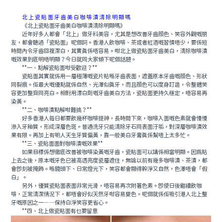
北上瓷貼面牙齒美白咖啡漬清除明顯嗎
《北上瓷貼面牙齒美白咖啡漬清除明顯嗎》
近年好多人都會「北上」做牙科美容，尤其是想改善牙齒顔色、笑容外觀嘅朋
友，都會聽過「瓷貼面」呢個詞。香港人飲咖啡、茶或者紅酒嘅習慣唔少，要係短
時間內令牙齒回複潔白，其實真係唔容易。咁北上做瓷貼面牙齒美白，清除咖啡漬
嘅效果到底明唔明顯？今日就同大家傾下呢個話題。
**一、點解瓷貼面咁受歡迎？**
瓷貼面其實就係用一層極薄嘅瓷片貼喺牙齒表面，遮蓋原本牙齒嘅顔色、形狀
同裂痕。佢最大嘅優點就係自然、光澤似真牙，而且顔色可以度身訂造，令整體笑
容更加整齊同亮白。相對用漂白劑嘅牙齒美白方法，瓷貼面更持久穩定，唔容易再
染黃。
**二、咖啡漬點解咁難搞？**
好多香港人每日都要飲幾杯咖啡提神，長時間下來，咖啡入面嘅色素就會慢慢
滲入牙釉質，形成深層色斑。普通洗牙只能清除牙石同表面汙垢，對深層咖啡漬效
果有限。再加上有啲人天生牙質偏黃，靠一般美白牙膏真係幫唔上太多忙。
**三、瓷貼面面對咖啡漬嘅效果**
如果目標係想徹底改善被咖啡染黃嘅牙齒，瓷貼面可以講係相當明顯。因爲貼
上去之後，原本嘅牙色已被高透亮度瓷層遮住，無論以前有幾多咖啡漬、茶漬，都
會即刻被掩飾。喺鏡頭下、日常燈光下，笑容都會顯得幹淨又自然，色澤唔會「假
白」。
另外，優質瓷貼面表面非常光滑，唔容易再次附著色素。即使日後繼續飲咖
啡，正常清潔情況下，都唔會好似天然牙咁容易變色。呢個就係佢吸引港人北上整
牙嘅原因之一——保持白淨笑容更省心。
**四、北上做瓷貼面有乜要留意