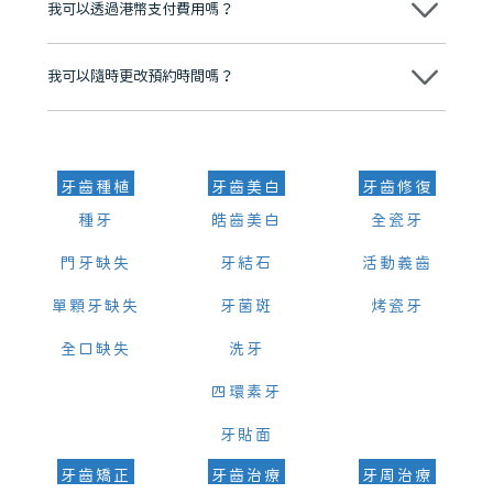
我可以透過港幣支付費用嗎？
可以。維港口腔會按照當日匯率轉算收取費用，而匯率會及時告知客人
我可以隨時更改預約時間嗎？
可以，請盡早通過wechat或whatsapp聯絡我們，告知我們你原本預約
的時間及資料，並且重新預約的日期及時段
牙齒種植
牙齒美白
牙齒修復
種牙
皓齒美白
全瓷牙
門牙缺失
牙結石
活動義齒
單顆牙缺失
牙菌斑
烤瓷牙
全口缺失
洗牙
四環素牙
牙貼面
牙齒矯正
牙齒治療
牙周治療