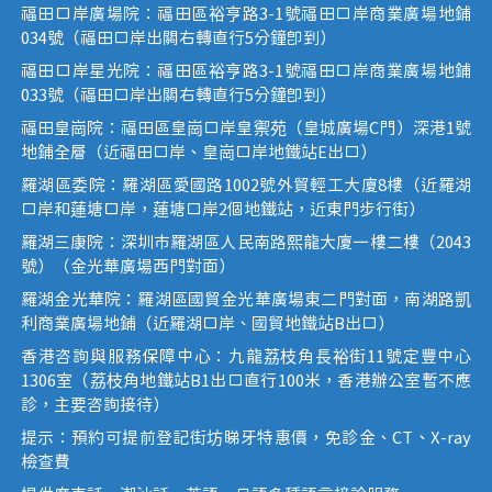
福田口岸廣場院：福田區裕亨路3-1號福田口岸商業廣場地鋪
034號（福田口岸出關右轉直行5分鐘即到）
福田口岸星光院：福田區裕亨路3-1號福田口岸商業廣場地鋪
033號（福田口岸出關右轉直行5分鐘即到）
福田皇崗院：福田區皇崗口岸皇禦苑（皇城廣場C門）深港1號
地鋪全層（近福田口岸、皇崗口岸地鐵站E出口）
羅湖區委院：羅湖區愛國路1002號外貿輕工大廈8樓（近羅湖
口岸和蓮塘口岸，蓮塘口岸2個地鐵站，近東門步行街）
羅湖三康院：深圳市羅湖區人民南路熙龍大廈一樓二樓（2043
號）（金光華廣場西門對面）
羅湖金光華院：羅湖區國貿金光華廣場東二門對面，南湖路凱
利商業廣場地鋪（近羅湖口岸、國貿地鐵站B出口）
香港咨詢與服務保障中心：九龍荔枝角長裕街11號定豐中心
1306室（荔枝角地鐵站B1出口直行100米，香港辦公室暫不應
診，主要咨詢接待）
提示：預約可提前登記街坊睇牙特惠價，免診金、CT、X-ray
檢查費