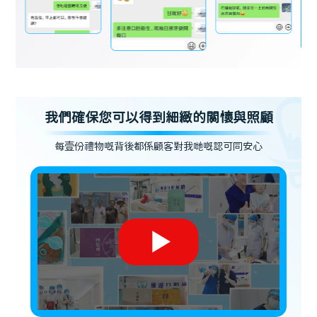
我們確保您可以得到細緻的關懷與照顧
每壹份禮物嘅背後都係顧客對我哋嘅認可同安心