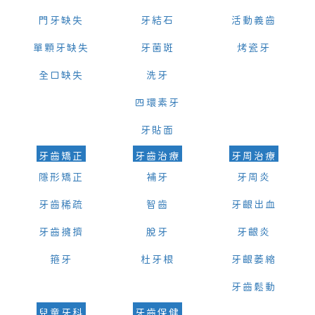
門牙缺失
牙結石
活動義齒
單顆牙缺失
牙菌斑
烤瓷牙
全口缺失
洗牙
四環素牙
牙貼面
牙齒矯正
牙齒治療
牙周治療
隱形矯正
補牙
牙周炎
牙齒稀疏
智齒
牙齦出血
牙齒擁擠
脫牙
牙齦炎
箍牙
杜牙根
牙齦萎縮
牙齒鬆動
兒童牙科
牙齒保健