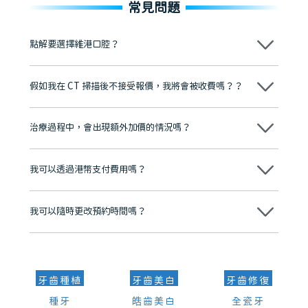
常見問題
點解要選擇維港口腔？
維港口腔踐行「醫道濟世」的大學校訓，各分院匯聚來自香港、內地的
博士碩士高資歷牙醫，十七年穩定開診。榮獲「2024香港企業領袖品
假如我在 CT 掃描後不接受報價，我將會被收費嗎？？
牌」、「2025香港企業領袖品牌」，是諾貝爾種植系統全球放心植牙中
心，香港新城電台與廣東衛視推薦品牌
不會！只要未開始實際服務之前，你不會被收取任何費用。
至今已服務超過三十個國家和地區的顧客，受到粵港澳大灣區及周邊城
市市民極高的口碑評價及信任推薦 珠海、深圳設有八大分院，香港亦設
治療過程中，會出現額外加價的情況嗎？
有咨詢及服務保障中心，有任何問題都可以隨時預約免費咨詢，讓人十
分放心
不會，治療前我們會詳細說明治療方案及對應的價錢，顧客同意並簽字
後，我們才會正式進行診療服務
我可以透過港幣支付費用嗎？
可以。維港口腔會按照當日匯率轉算收取費用，而匯率會及時告知客人
我可以隨時更改預約時間嗎？
可以，請盡早通過wechat或whatsapp聯絡我們，告知我們你原本預約
的時間及資料，並且重新預約的日期及時段
牙齒種植
牙齒美白
牙齒修復
種牙
皓齒美白
全瓷牙