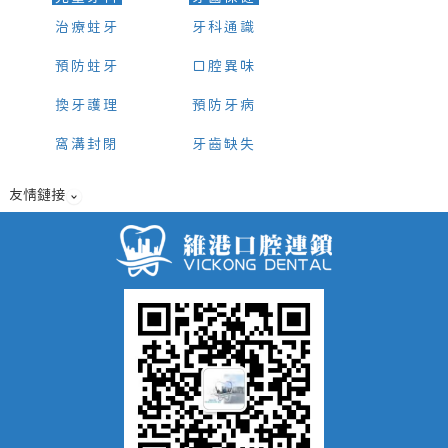
治療蛀牙
牙科通識
預防蛀牙
口腔異味
換牙護理
預防牙病
窩溝封閉
牙齒缺失
友情鏈接