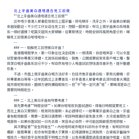
北上牙齒美白適唔適合見工前做
**北上牙齒美白適唔適合見工前做**
近年唔少香港人都會趁放假北上揾牙醫，除咗睇牙、洗牙之外，牙齒美白都越
來越受歡迎。不少打工仔女谂住見工前，想靓一靓笑容，咁北上做牙齒美白系咪真
系一個好選擇？呢篇文就同大家傾嚇，從實際情況、時間安排同風險角度分析，睇
嚇見工前做美白啱唔啱你。
---
### 一、點解見工前想美白牙齒？
香港職場競爭大，第一印象往往決定成敗。一個清爽、自信嘅笑容，可以令面
試官覺得你專業又得體。尤其係前線職位、銷售、公關或要經常見客戶嘅工種，整
齊潔白嘅牙齒真系加分不少。咁自然有唔少人喺面試前想快速改善牙色，提升整體
形象。
不過，市面上做牙齒美白嘅方法好多，包括市售牙齒美白貼、家用光療機、診
所專業美白等等。近年因爲北上消費普及，好多香港人都會考慮去深圳或者大灣區
城市做呢啲項目，圖個方便同價錢較吸引。但“平”唔一定代表“啱”，要睇清楚自己
需要同時間配合。
---
### 二、北上美白牙齒有咩要考慮？
首先要考慮**時間安排**。如果你啱啱收到面試通知，得幾日時間就要見工，
而北上美白又要預約、檢測同恢複期，未必趕得切。一般專業牙齒美白之後，牙齒
會有輕微敏感，需要一至兩日適應期，呢段時間最好避免食太熱、太冷或者顔色深
嘅食物。如果你面試前一日先去做，笑容未必自然，仲可能因爲敏感而唔舒服。
其次要留意**安全同衛生**。內地唔同城市嘅牙科診所水平參差，有啲診所設
備新、服務專業；但亦有啲宣傳大于實際。記得選擇有正規執照、合資格牙醫操作
嘅地方。唔好貪平去啲來曆不明嘅工作室，以免用藥濃度過高或者操作唔當，反而