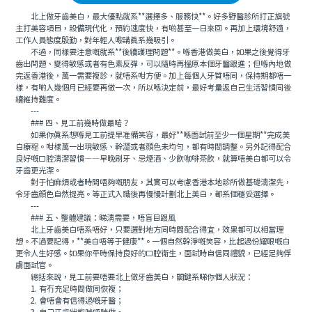
北上做牙齒美白，最大優點就系**選擇多、服務快**。好多野醫診所打正旗號
主打美容項目，設備現代化，預約速度快，有啲甚至一日來回。再加上環境舒適，
工作人員態度殷勤，對年輕人嚟講真系幾吸引。
不過，同樣要注意嘅就系**後續護理問題**。喺香港做美白，如果之後覺得牙
齒出問題、變得敏感或者有色素反彈，可以隨時再搵原本個牙醫跟進；但喺內地做
完返香港後，萬一需要複診，就唔系咁方便。加上每個人牙質唔同，保持期都唔一
樣，有啲人幾個月已經要再做一次，所以喺決定前，最好考量返自己生活習慣同後
續維持難度。
---
### 四、見工前幾時做最啱？
如果你真系想喺見工前提早准備笑容，最好**喺面試前至少一個星期**完成美
白療程。咁樣萬一出現敏感、幹澀或者顔色未均勻，都有時間調整。另外記得配合
良好嘅口腔清潔習慣——早晚刷牙、忌煙酒、少飲咖啡茶飲，就算唔美白都可以令
牙齒更光潔。
對于怕麻煩或者時間唔夠嘅朋友，其實可以考慮香港本地診所做基礎清潔先，
令牙齒顔色自然提亮。等正式入職後再慢慢計劃北上美白，都系個穩妥選擇。
---
### 五、整體建議：睇清需要，唔盲目跟風
北上牙齒美白唔系唔好，只要選對地方同時間配合得宜，效果都可以相當理
想。不過要記得，**美白唔等于健康**。一個自然幹淨嘅笑容，比起過份耀眼嘅白
更令人生好感。如果你平時保持良好的口腔衛生，面試時自信同禮貌，已經足夠俘
虜面試官。
總括來說，見工前要唔要北上做牙齒美白，關鍵系睇你個人狀況：
1. 有冇充足時間做同恢複；
2. 會唔會有信得過嘅牙醫；