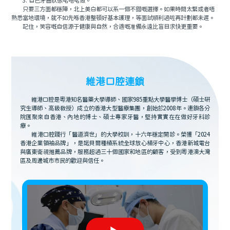
3. 自己牙齒狀態啱唔啱做。
只要三方面都穩陣，北上美白都可以系一個不錯嘅選擇。如果時間太緊或者唔
熟悉當地環境，就不如先喺香港整頓好基本護理，等面試順利過咗再計劃都未遲。
記住，笑容嘅自信源于健康與自然，合適嘅准備永遠比盲目求快更重要。
維港口腔連鎖
維港口腔是粵港知名醫藥大學導師、國家985重點大學醫學博士（碩士研
究生導師、高級教授）成立的香港大型醫療集團，創始於2008年。連鎖各分
院匯聚來自香港、內地的博士、碩士專家牙醫，堅持實實在在做好牙科診
療。
維港口腔踐行「醫道濟世」的大學校訓，十六年穩定開診。榮獲「2024
香港企業領袖品牌」，是諾貝爾種植系統全球放心植牙中心，香港新城電台
與廣東衛視推薦品牌，服務超過三十個國家和地區的顧客，受到粵港澳大灣
區及周邊城市市民的歡迎與信任。