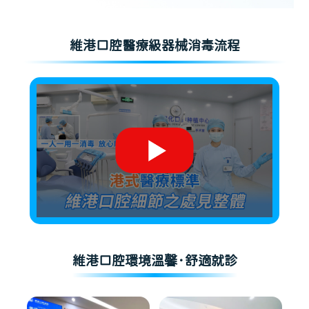
維港口腔醫療級器械消毒流程
維港口腔環境溫馨·舒適就診