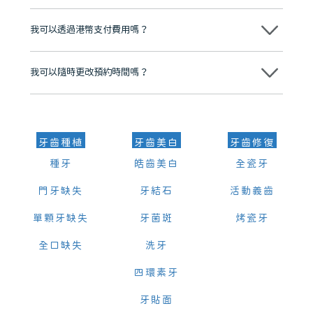
分放心
不會，治療前我們會詳細說明治療方案及對應的價錢，顧客同意並簽字
後，我們才會正式進行診療服務
我可以透過港幣支付費用嗎？
可以。維港口腔會按照當日匯率轉算收取費用，而匯率會及時告知客人
我可以隨時更改預約時間嗎？
可以，請盡早通過wechat或whatsapp聯絡我們，告知我們你原本預約
的時間及資料，並且重新預約的日期及時段
牙齒種植
牙齒美白
牙齒修復
種牙
皓齒美白
全瓷牙
門牙缺失
牙結石
活動義齒
單顆牙缺失
牙菌斑
烤瓷牙
全口缺失
洗牙
四環素牙
牙貼面