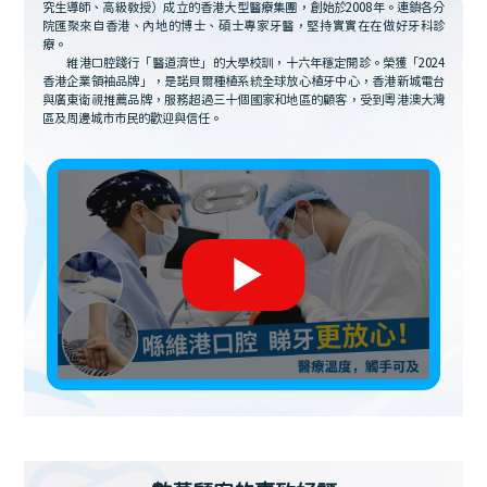
究生導師、高級教授）成立的香港大型醫療集團，創始於2008年。連鎖各分
院匯聚來自香港、內地的博士、碩士專家牙醫，堅持實實在在做好牙科診
療。
維港口腔踐行「醫道濟世」的大學校訓，十六年穩定開診。榮獲「2024
香港企業領袖品牌」，是諾貝爾種植系統全球放心植牙中心，香港新城電台
與廣東衛視推薦品牌，服務超過三十個國家和地區的顧客，受到粵港澳大灣
區及周邊城市市民的歡迎與信任。