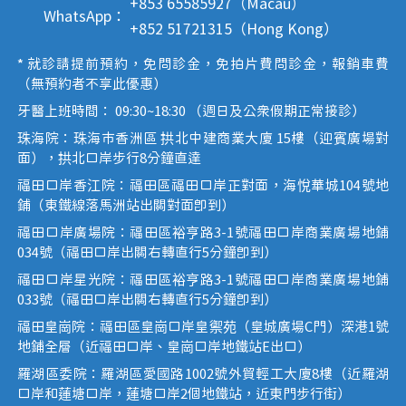
+853 65585927（Macau）
WhatsApp：
+852 51721315（Hong Kong）
* 就診請提前預約，免問診金，免拍片費問診金，報銷車費
（無預約者不享此優惠）
牙醫上班時間： 09:30~18:30 （週日及公眾假期正常接診）
珠海院：珠海市香洲區 拱北中建商業大廈 15樓（迎賓廣場對
面），拱北口岸步行8分鐘直達
福田口岸香江院：福田區福田口岸正對面，海悅華城104號地
鋪（東鐵線落馬洲站出關對面即到）
福田口岸廣場院：福田區裕亨路3-1號福田口岸商業廣場地鋪
034號（福田口岸出關右轉直行5分鐘即到）
福田口岸星光院：福田區裕亨路3-1號福田口岸商業廣場地鋪
033號（福田口岸出關右轉直行5分鐘即到）
福田皇崗院：福田區皇崗口岸皇禦苑（皇城廣場C門）深港1號
地鋪全層（近福田口岸、皇崗口岸地鐵站E出口）
羅湖區委院：羅湖區愛國路1002號外貿輕工大廈8樓（近羅湖
口岸和蓮塘口岸，蓮塘口岸2個地鐵站，近東門步行街）