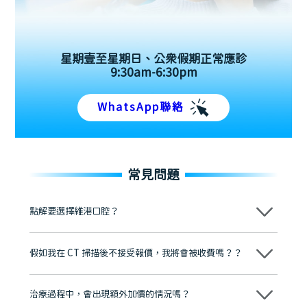
星期壹至星期日、公眾假期正常應診
9:30am-6:30pm
WhatsApp聯絡
常見問題
點解要選擇維港口腔？
維港口腔踐行「醫道濟世」的大學校訓，各分院匯聚來自香港、內地的
博士碩士高資歷牙醫，十七年穩定開診。榮獲「2024香港企業領袖品
假如我在 CT 掃描後不接受報價，我將會被收費嗎？？
牌」、「2025香港企業領袖品牌」，是諾貝爾種植系統全球放心植牙中
心，香港新城電台與廣東衛視推薦品牌
不會！只要未開始實際服務之前，你不會被收取任何費用。
至今已服務超過三十個國家和地區的顧客，受到粵港澳大灣區及周邊城
市市民極高的口碑評價及信任推薦 珠海、深圳設有八大分院，香港亦設
治療過程中，會出現額外加價的情況嗎？
有咨詢及服務保障中心，有任何問題都可以隨時預約免費咨詢，讓人十