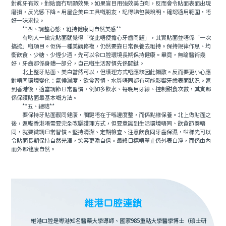
對真牙有效，對貼面冇明顯效果。如果盲目用強效美白劑，反而會令貼面表面出現
磨損，反光感下降。用屋企美白工具嘅朋友，記得睇包裝說明，確認適用範圍，唔
好一味求快。
**四、調整心態，維持健康同自然美感**
有啲人一做完貼面就覺得「從此唔使擔心牙齒問題」，其實貼面並唔係「一次
搞掂」嘅項目。佢係一種美觀修複，仍然要靠日常保養去維持。保持規律作息、均
衡飲食、少糖、少煙少酒，先可以令口腔環境長期保持健康。畢竟，無論醫術幾
好，牙齒都係身體一部分，自己嘅生活習慣先係關鍵。
北上整牙貼面、美白當然可以，但護理方式唔應該因此懶散。反而要更小心應
對唔同環境變化：氣候濕度、飲食習慣、水質唔同都有可能影響牙齒表面狀況。返
到香港後，適當調節日常習慣，例如多飲水、每晚用牙線、控制甜食次數，其實都
係保護貼面最基本嘅方法。
**五、總結**
要保持牙貼面靓同健康，關鍵唔在于喺邊度整，而係點樣保養。北上做貼面之
後，返嚟香港唔需要完全改曬護理方式，但要意識到生活環境唔同、飲食節奏唔
同，就要微調日常習慣。堅持清潔、定期檢查、注意飲食同牙齒保濕，咁樣先可以
令貼面長期保持自然光澤，笑容更添自信。最終目標唔單止係外表白淨，而係由內
而外都健康自然。
維港口腔連鎖
維港口腔是粵港知名醫藥大學導師、國家985重點大學醫學博士（碩士研