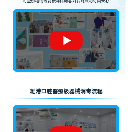
每壹份禮物嘅背後都係顧客對我哋嘅認可同安心
維港口腔醫療級器械消毒流程