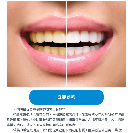
立即預約
、例行檢查同專業護理唔可以忽視**
唔論喺邊個地方整牙貼面，定期複診都係必須。喺香港唔少牙科診所都可提供
跟進服務，幫你檢查貼面狀態同牙齦健康。建議每半年左右搵牙醫檢視一次，清除
專業牙結石同抛光，可以維持貼面亮度同延長壽命。
做美白護理嘅朋友，要問清楚自己而家嘅貼面材質，因為普通牙齒美白藥液只