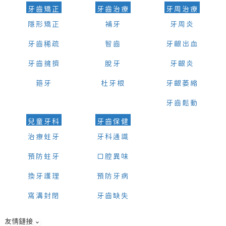
牙齒矯正
牙齒治療
牙周治療
隱形矯正
補牙
牙周炎
牙齒稀疏
智齒
牙齦出血
牙齒擁擠
脫牙
牙齦炎
箍牙
杜牙根
牙齦萎縮
牙齒鬆動
兒童牙科
牙齒保健
治療蛀牙
牙科通識
預防蛀牙
口腔異味
換牙護理
預防牙病
窩溝封閉
牙齒缺失
友情鏈接