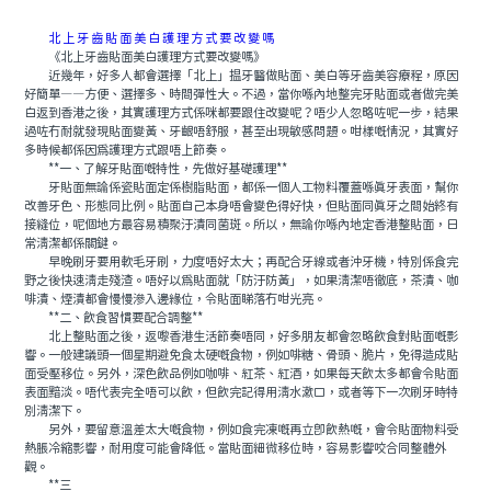
北上牙齒貼面美白護理方式要改變嗎
《北上牙齒貼面美白護理方式要改變嗎》
近幾年，好多人都會選擇「北上」揾牙醫做貼面、美白等牙齒美容療程，原因
好簡單——方便、選擇多、時間彈性大。不過，當你喺內地整完牙貼面或者做完美
白返到香港之後，其實護理方式係咪都要跟住改變呢？唔少人忽略咗呢一步，結果
過咗冇耐就發現貼面變黃、牙齦唔舒服，甚至出現敏感問題。咁樣嘅情況，其實好
多時候都係因爲護理方式跟唔上節奏。
**一、了解牙貼面嘅特性，先做好基礎護理**
牙貼面無論係瓷貼面定係樹脂貼面，都係一個人工物料覆蓋喺真牙表面，幫你
改善牙色、形態同比例。貼面自己本身唔會變色得好快，但貼面同真牙之間始終有
接縫位，呢個地方最容易積聚汙漬同菌斑。所以，無論你喺內地定香港整貼面，日
常清潔都係關鍵。
早晚刷牙要用軟毛牙刷，力度唔好太大；再配合牙線或者沖牙機，特別係食完
野之後快速清走殘渣。唔好以爲貼面就「防汙防黃」，如果清潔唔徹底，茶漬、咖
啡漬、煙漬都會慢慢滲入邊緣位，令貼面睇落冇咁光亮。
**二、飲食習慣要配合調整**
北上整貼面之後，返嚟香港生活節奏唔同，好多朋友都會忽略飲食對貼面嘅影
響。一般建議頭一個星期避免食太硬嘅食物，例如啡糖、骨頭、脆片，免得造成貼
面受壓移位。另外，深色飲品例如咖啡、紅茶、紅酒，如果每天飲太多都會令貼面
表面黯淡。唔代表完全唔可以飲，但飲完記得用清水漱口，或者等下一次刷牙時特
別清潔下。
另外，要留意溫差太大嘅食物，例如食完凍嘅再立即飲熱嘅，會令貼面物料受
熱脹冷縮影響，耐用度可能會降低。當貼面細微移位時，容易影響咬合同整體外
觀。
**三