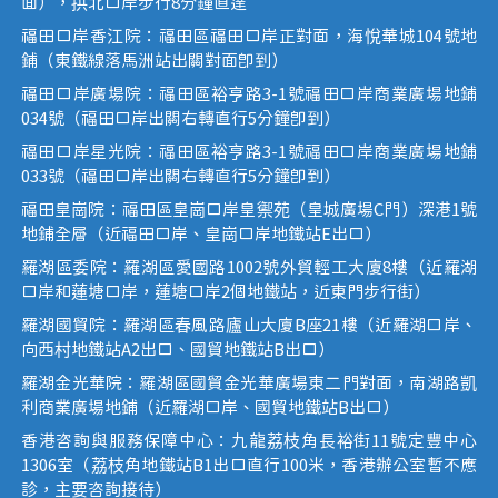
面），拱北口岸步行8分鐘直達
福田口岸香江院：福田區福田口岸正對面，海悅華城104號地
鋪（東鐵線落馬洲站出關對面即到）
福田口岸廣場院：福田區裕亨路3-1號福田口岸商業廣場地鋪
034號（福田口岸出關右轉直行5分鐘即到）
福田口岸星光院：福田區裕亨路3-1號福田口岸商業廣場地鋪
033號（福田口岸出關右轉直行5分鐘即到）
福田皇崗院：福田區皇崗口岸皇禦苑（皇城廣場C門）深港1號
地鋪全層（近福田口岸、皇崗口岸地鐵站E出口）
羅湖區委院：羅湖區愛國路1002號外貿輕工大廈8樓（近羅湖
口岸和蓮塘口岸，蓮塘口岸2個地鐵站，近東門步行街）
羅湖國貿院：羅湖區春風路廬山大廈B座21樓（近羅湖口岸、
向西村地鐵站A2出口、國貿地鐵站B出口）
羅湖金光華院：羅湖區國貿金光華廣場東二門對面，南湖路凱
利商業廣場地鋪（近羅湖口岸、國貿地鐵站B出口）
香港咨詢與服務保障中心：九龍荔枝角長裕街11號定豐中心
1306室（荔枝角地鐵站B1出口直行100米，香港辦公室暫不應
診，主要咨詢接待）