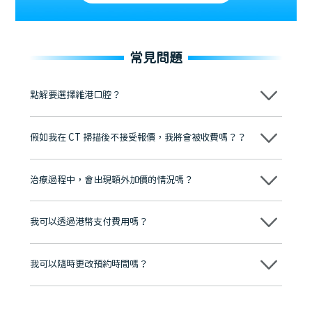
常見問題
點解要選擇維港口腔？
維港口腔踐行「醫道濟世」的大學校訓，各分院匯聚來自香港、內地的
博士碩士高資歷牙醫，十七年穩定開診。榮獲「2024香港企業領袖品
假如我在 CT 掃描後不接受報價，我將會被收費嗎？？
牌」、「2025香港企業領袖品牌」，是諾貝爾種植系統全球放心植牙中
心，香港新城電台與廣東衛視推薦品牌
不會！只要未開始實際服務之前，你不會被收取任何費用。
至今已服務超過三十個國家和地區的顧客，受到粵港澳大灣區及周邊城
市市民極高的口碑評價及信任推薦 珠海、深圳設有八大分院，香港亦設
治療過程中，會出現額外加價的情況嗎？
有咨詢及服務保障中心，有任何問題都可以隨時預約免費咨詢，讓人十
分放心
不會，治療前我們會詳細說明治療方案及對應的價錢，顧客同意並簽字
後，我們才會正式進行診療服務
我可以透過港幣支付費用嗎？
可以。維港口腔會按照當日匯率轉算收取費用，而匯率會及時告知客人
我可以隨時更改預約時間嗎？
可以，請盡早通過wechat或whatsapp聯絡我們，告知我們你原本預約
的時間及資料，並且重新預約的日期及時段