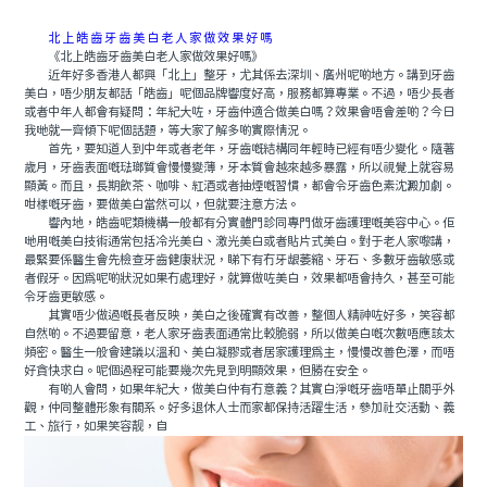
北上皓齒牙齒美白老人家做效果好嗎
《北上皓齒牙齒美白老人家做效果好嗎》
近年好多香港人都興「北上」整牙，尤其係去深圳、廣州呢啲地方。講到牙齒
美白，唔少朋友都話「皓齒」呢個品牌響度好高，服務都算專業。不過，唔少長者
或者中年人都會有疑問：年紀大咗，牙齒仲適合做美白嗎？效果會唔會差啲？今日
我哋就一齊傾下呢個話題，等大家了解多啲實際情況。
首先，要知道人到中年或者老年，牙齒嘅結構同年輕時已經有唔少變化。隨著
歲月，牙齒表面嘅琺瑯質會慢慢變薄，牙本質會越來越多暴露，所以視覺上就容易
顯黃。而且，長期飲茶、咖啡、紅酒或者抽煙嘅習慣，都會令牙齒色素沈澱加劇。
咁樣嘅牙齒，要做美白當然可以，但就要注意方法。
響內地，皓齒呢類機構一般都有分實體門診同專門做牙齒護理嘅美容中心。佢
哋用嘅美白技術通常包括冷光美白、激光美白或者貼片式美白。對于老人家嚟講，
最緊要係醫生會先檢查牙齒健康狀況，睇下有冇牙龈萎縮、牙石、多數牙齒敏感或
者假牙。因爲呢啲狀況如果冇處理好，就算做咗美白，效果都唔會持久，甚至可能
令牙齒更敏感。
其實唔少做過嘅長者反映，美白之後確實有改善，整個人精神咗好多，笑容都
自然啲。不過要留意，老人家牙齒表面通常比較脆弱，所以做美白嘅次數唔應該太
頻密。醫生一般會建議以溫和、美白凝膠或者居家護理爲主，慢慢改善色澤，而唔
好貪快求白。呢個過程可能要幾次先見到明顯效果，但勝在安全。
有啲人會問，如果年紀大，做美白仲有冇意義？其實白淨嘅牙齒唔單止關乎外
觀，仲同整體形象有關系。好多退休人士而家都保持活躍生活，參加社交活動、義
工、旅行，如果笑容靓，自