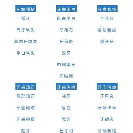
牙齒種植
牙齒美白
牙齒修復
種牙
皓齒美白
全瓷牙
門牙缺失
牙結石
活動義齒
單顆牙缺失
牙菌斑
烤瓷牙
全口缺失
洗牙
四環素牙
牙貼面
牙齒矯正
牙齒治療
牙周治療
隱形矯正
補牙
牙周炎
牙齒稀疏
智齒
牙齦出血
牙齒擁擠
脫牙
牙齦炎
箍牙
杜牙根
牙齦萎縮