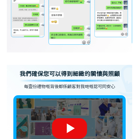
我們確保您可以得到細緻的關懷與照顧
每壹份禮物嘅背後都係顧客對我哋嘅認可同安心