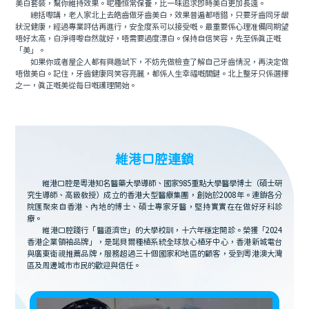
美白套裝，幫你維持效果。呢種恒常保養，比一味追求即時美白更加長遠。
總括嚟講，老人家北上去皓齒做牙齒美白，效果普遍都唔錯，只要牙齒同牙龈
狀況健康，經過專業評估再進行，安全度系可以接受嘅。最重要係心理准備同期望
唔好太高，白淨得嚟自然就好，唔需要過度漂白。保持自信笑容，先至係真正嘅
「美」。
如果你或者屋企人都有興趣試下，不妨先做檢查了解自己牙齒情況，再決定做
唔做美白。記住，牙齒健康同笑容亮麗，都係人生幸福嘅關鍵。北上整牙只係選擇
之一，真正嘅美從每日嘅護理開始。
維港口腔連鎖
維港口腔是粵港知名醫藥大學導師、國家985重點大學醫學博士（碩士研
究生導師、高級教授）成立的香港大型醫療集團，創始於2008年。連鎖各分
院匯聚來自香港、內地的博士、碩士專家牙醫，堅持實實在在做好牙科診
療。
維港口腔踐行「醫道濟世」的大學校訓，十六年穩定開診。榮獲「2024
香港企業領袖品牌」，是諾貝爾種植系統全球放心植牙中心，香港新城電台
與廣東衛視推薦品牌，服務超過三十個國家和地區的顧客，受到粵港澳大灣
區及周邊城市市民的歡迎與信任。