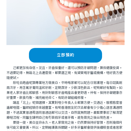
立即預約
己都更加有自信。況且，牙齒保養好，還可以預防牙龈問題，算係健康投資。
不過要記得，無論北上去邊度做，都要選正規、有資質嘅牙醫或機構，唔好貪方便
隨便試。
除咗去皓齒呢類專業地方做美白，平時喺家都可以配合日常護理。每日認真刷
兩次牙，用含氟牙膏同溫和牙刷，定期潔牙，少飲深色飲品，呢啲都好有幫助。如
果老人家牙齒比較敏感，用針對敏感牙齒嘅産品會更舒適。仲有，保持牙龈健康亦
好重要，飲食均衡、補充維他命 C，有助牙龈組織修複。
講返「北上」呢個選擇，其實對唔少年長人士都算方便。交通近，服務態度普
遍都唔錯，醫師經驗亦來越豐富。有啲香港朋友初次去都會有少少擔心語言溝通問
題，不過其實普通粵語同普通話都可以交流，自然就無問題。最緊要事前了解清楚
療程流程，同醫生講明自己有冇裝假牙或者牙橋，避免做完之後出現色差。
要提一提，美白並非永久。老人家做完之後，仍然要保持好習慣，否則幾個月
後可能又會變黃。所以，定期維護真係關鍵。好多牙醫都會提供後續檢查或者居家