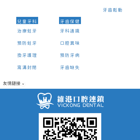
牙齒鬆動
兒童牙科
牙齒保健
治療蛀牙
牙科通識
預防蛀牙
口腔異味
換牙護理
預防牙病
窩溝封閉
牙齒缺失
友情鏈接