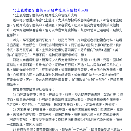
北上瓷貼面牙齒美白牙貼片社交自信提升大嗎
北上瓷貼面牙齒美白牙貼片社交自信提升大嗎
近年唔少香港人都會北上整牙，尤其系想快啲改善笑容嘅朋友，都會考慮瓷貼
面、牙貼片或者牙齒美白。講到底，笑容靓咗，社交自信究竟會唔會真系大幅提
升？呢個問題無標准答案，但可以由幾個角度拆解，幫你評估自己啱唔啱，點樣先
至穩陣。
首先，咩系瓷貼面同牙貼片？一般指用薄薄一片陶瓷或者樹脂複合材料，貼喺
牙齒表面，改善顔色、形狀同排列視覺效果；而牙齒美白就多指漂白類治療，例如
冷光、家用托牙美白等，主要針對色素沈著同黃牙。貼片偏向“修飾+遮蓋”，美白
偏向“還原牙色”，目標不同、維持同護理要求都唔一樣。
對社交自信嘅影響，確實唔少人做完覺得敢笑、敢開口，影相、見客、面試都
輕松咗。笑容對第一印象有加分，呢點無可否認。不過，貼片同美白都只系外在工
具，幫助你減少對牙色、牙形嘅介懷，從而間接提升表現；但自信亦涉及儀態、溝
通、心態等多方面。如果本身對外觀焦慮好強，或者期望“做完一次就完美無瑕”，
可能會失望。因此，設定合理期望先最重要：由“唔敢笑”去到“自然笑”，已經系明
顯進步。
現實層面要留意嘅點有幾樣：
1) 口腔基礎健康：牙周、牙龈炎症、蛀牙、咬合問題若未處理，就急住貼片或
漂白，效果未必穩陣，仲可能令牙齒敏感或者邊位發炎。正規牙醫會做全面檢查，
包含X光、咬合評估、色階記錄，先決定系美白、貼片，定系先矯正、再修複。
2) 方案選擇：輕度黃牙、茶漬咖啡漬，優先考慮醫療級美白；四環素牙、氟斑
牙、舊補牙色差明顯，或者牙形、縫隙問題多，瓷貼面更合適。貼片需輕磨牙面
（可逆性有限），要接受呢個前提；樹脂貼面創傷較少但耐用同抗染色較弱。唔好
一窩蜂跟風，要因人而異。
3) 維持與習慣：做完美白同貼片，都唔系“一勞永逸”。飲食要節制深色飲品、