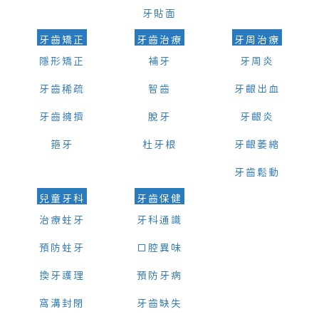
牙貼面
牙齒矯正
牙齒治療
牙周治療
隱形矯正
補牙
牙周炎
牙齒稀疏
智齒
牙齦出血
牙齒擁擠
脫牙
牙齦炎
箍牙
杜牙根
牙齦萎縮
牙齒鬆動
兒童牙科
牙齒保健
治療蛀牙
牙科通識
預防蛀牙
口腔異味
換牙護理
預防牙病
窩溝封閉
牙齒缺失