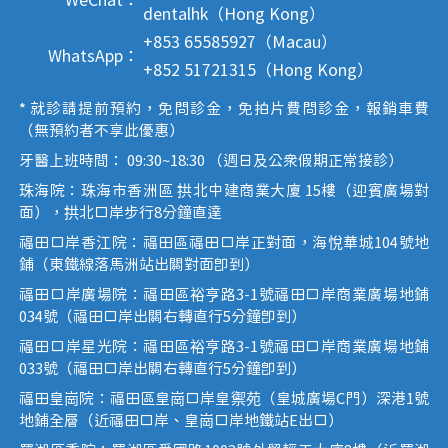
WeChat：
dentalhk（Hong Kong）
+853 65585927（Macau）
WhatsApp：
+852 51721315（Hong Kong）
* 就診請提前預約，免問診金，免拍片費問診金，報銷車費
（無預約者不享此優惠）
牙醫上班時間： 09:30~18:30 （週日及公眾假期正常接診）
珠海院：珠海市香洲區 拱北中建商業大廈 15樓（迎賓廣場對
面），拱北口岸步行8分鐘直達
福田口岸香江院：福田區福田口岸正對面，海悅華城104號地
鋪（東鐵線落馬洲站出關對面即到）
福田口岸廣場院：福田區裕亨路3-1號福田口岸商業廣場地鋪
034號（福田口岸出關右轉直行5分鐘即到）
福田口岸星光院：福田區裕亨路3-1號福田口岸商業廣場地鋪
033號（福田口岸出關右轉直行5分鐘即到）
福田皇崗院：福田區皇崗口岸皇禦苑（皇城廣場C門）深港1號
地鋪全層（近福田口岸、皇崗口岸地鐵站E出口）