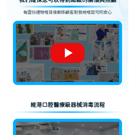
我們確保您可以得到細緻的關懷與照顧
每壹份禮物嘅背後都係顧客對我哋嘅認可同安心
維港口腔醫療級器械消毒流程