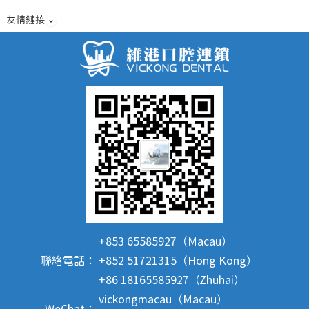
友情鏈接
+853 65585927（Macau）
聯絡電話：
+852 51721315（Hong Kong）
+86 18165585927（Zhuhai）
vickongmacau（Macau）