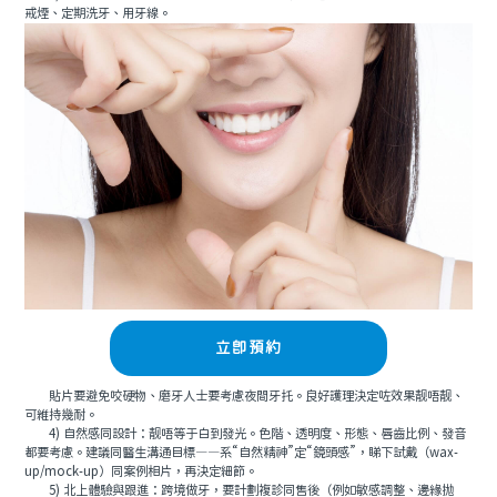
戒煙、定期洗牙、用牙線。
立即預約
貼片要避免咬硬物、磨牙人士要考慮夜間牙托。良好護理決定咗效果靓唔靓、
可維持幾耐。
4) 自然感同設計：靓唔等于白到發光。色階、透明度、形態、唇齒比例、發音
都要考慮。建議同醫生溝通目標——系“自然精神”定“鏡頭感”，睇下試戴（wax-
up/mock-up）同案例相片，再決定細節。
5) 北上體驗與跟進：跨境做牙，要計劃複診同售後（例如敏感調整、邊緣抛