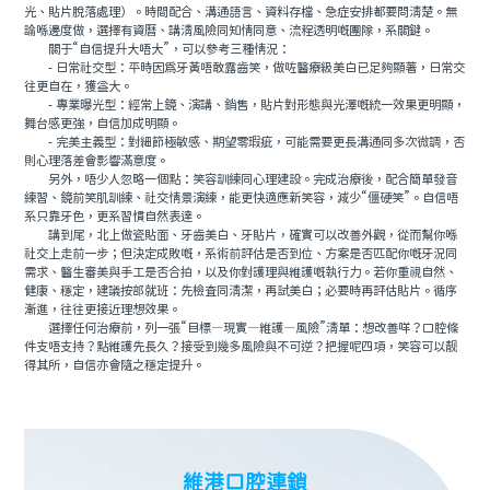
光、貼片脫落處理）。時間配合、溝通語言、資料存檔、急症安排都要問清楚。無
論喺邊度做，選擇有資曆、講清風險同知情同意、流程透明嘅團隊，系關鍵。
關于“自信提升大唔大”，可以參考三種情況：
- 日常社交型：平時因爲牙黃唔敢露齒笑，做咗醫療級美白已足夠顯著，日常交
往更自在，獲益大。
- 專業曝光型：經常上鏡、演講、銷售，貼片對形態與光澤嘅統一效果更明顯，
舞台感更強，自信加成明顯。
- 完美主義型：對細節極敏感、期望零瑕疵，可能需要更長溝通同多次微調，否
則心理落差會影響滿意度。
另外，唔少人忽略一個點：笑容訓練同心理建設。完成治療後，配合簡單發音
練習、鏡前笑肌訓練、社交情景演練，能更快適應新笑容，減少“僵硬笑”。自信唔
系只靠牙色，更系習慣自然表達。
講到尾，北上做瓷貼面、牙齒美白、牙貼片，確實可以改善外觀，從而幫你喺
社交上走前一步；但決定成敗嘅，系術前評估是否到位、方案是否匹配你嘅牙況同
需求、醫生審美與手工是否合拍，以及你對護理與維護嘅執行力。若你重視自然、
健康、穩定，建議按部就班：先檢査同清潔，再試美白；必要時再評估貼片。循序
漸進，往往更接近理想效果。
選擇任何治療前，列一張“目標—現實—維護—風險”清單：想改善咩？口腔條
件支唔支持？點維護先長久？接受到幾多風險與不可逆？把握呢四項，笑容可以靓
得其所，自信亦會隨之穩定提升。
維港口腔連鎖