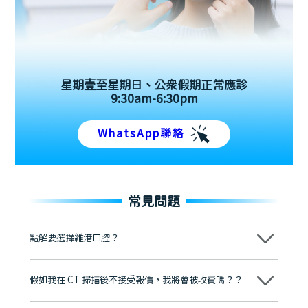
星期壹至星期日、公眾假期正常應診
9:30am-6:30pm
WhatsApp聯絡
常見問題
點解要選擇維港口腔？
維港口腔踐行「醫道濟世」的大學校訓，各分院匯聚來自香港、內地的
博士碩士高資歷牙醫，十七年穩定開診。榮獲「2024香港企業領袖品
假如我在 CT 掃描後不接受報價，我將會被收費嗎？？
牌」、「2025香港企業領袖品牌」，是諾貝爾種植系統全球放心植牙中
心，香港新城電台與廣東衛視推薦品牌
不會！只要未開始實際服務之前，你不會被收取任何費用。
至今已服務超過三十個國家和地區的顧客，受到粵港澳大灣區及周邊城