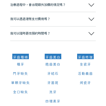
市市民極高的口碑評價及信任推薦 珠海、深圳設有八大分院，香港亦設
治療過程中，會出現額外加價的情況嗎？
有咨詢及服務保障中心，有任何問題都可以隨時預約免費咨詢，讓人十
分放心
不會，治療前我們會詳細說明治療方案及對應的價錢，顧客同意並簽字
後，我們才會正式進行診療服務
我可以透過港幣支付費用嗎？
可以。維港口腔會按照當日匯率轉算收取費用，而匯率會及時告知客人
我可以隨時更改預約時間嗎？
可以，請盡早通過wechat或whatsapp聯絡我們，告知我們你原本預約
的時間及資料，並且重新預約的日期及時段
牙齒種植
牙齒美白
牙齒修復
種牙
皓齒美白
全瓷牙
門牙缺失
牙結石
活動義齒
單顆牙缺失
牙菌斑
烤瓷牙
全口缺失
洗牙
四環素牙