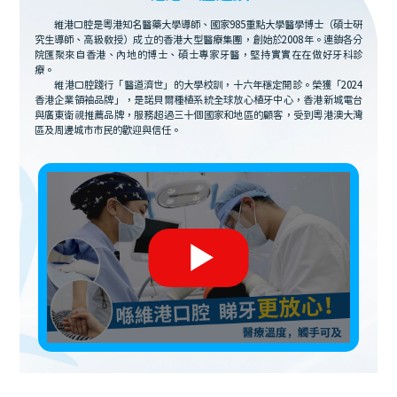
維港口腔是粵港知名醫藥大學導師、國家985重點大學醫學博士（碩士研
究生導師、高級教授）成立的香港大型醫療集團，創始於2008年。連鎖各分
院匯聚來自香港、內地的博士、碩士專家牙醫，堅持實實在在做好牙科診
療。
維港口腔踐行「醫道濟世」的大學校訓，十六年穩定開診。榮獲「2024
香港企業領袖品牌」，是諾貝爾種植系統全球放心植牙中心，香港新城電台
與廣東衛視推薦品牌，服務超過三十個國家和地區的顧客，受到粵港澳大灣
區及周邊城市市民的歡迎與信任。