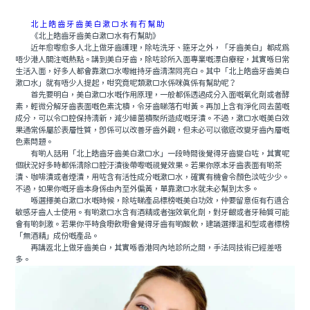
北上皓齒牙齒美白漱口水有冇幫助
《北上皓齒牙齒美白漱口水有冇幫助》
近年愈嚟愈多人北上做牙齒護理，除咗洗牙、箍牙之外，「牙齒美白」都成爲
唔少港人關注嘅熱點。講到美白牙齒，除咗診所入面專業嘅漂白療程，其實喺日常
生活入面，好多人都會靠漱口水嚟維持牙齒清潔同亮白。其中「北上皓齒牙齒美白
漱口水」就有唔少人提起，咁究竟呢類漱口水係咪真係有幫助呢？
首先要明白，美白漱口水嘅作用原理，一般都係透過成分入面嘅氧化劑或者酵
素，輕微分解牙齒表面嘅色素沈積，令牙齒睇落冇咁黃。再加上含有淨化同去菌嘅
成分，可以令口腔保持清新，減少細菌積聚所造成嘅牙漬。不過，漱口水嘅美白效
果通常係屬於表層性質，即係可以改善牙齒外觀，但未必可以徹底改變牙齒內層嘅
色素問題。
有啲人話用「北上皓齒牙齒美白漱口水」一段時間後覺得牙齒變白咗，其實呢
個狀況好多時都係清除口腔汙漬後帶嚟嘅視覺效果。若果你原本牙齒表面有啲茶
漬、咖啡漬或者煙漬，用咗含有活性成分嘅漱口水，確實有機會令顏色淡咗少少。
不過，如果你嘅牙齒本身係由內至外偏黃，單靠漱口水就未必幫到太多。
喺選擇美白漱口水嘅時候，除咗睇產品標榜嘅美白功效，仲要留意佢有冇適合
敏感牙齒人士使用。有啲漱口水含有酒精或者強效氧化劑，對牙齦或者牙釉質可能
會有啲刺激。若果你平時食嘢飲嘢會覺得牙齒有啲酸軟，建議選擇溫和型或者標榜
「無酒精」成份嘅產品。
再講返北上做牙齒美白，其實喺香港同內地診所之間，手法同技術已經差唔
多。