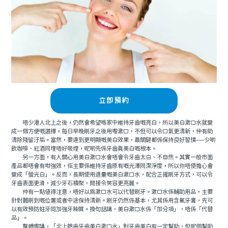
立即預約
唔少港人北上之後，仍然會希望喺家中維持牙齒嘅亮白，所以美白漱口水就變
成一個方便嘅選擇。每日早晚刷牙之後用嚟漱口，不但可以令口氣更清新，仲有助
清除殘留汙垢。當然，要達到更明顯嘅美白效果，最關鍵都係保持良好習慣──少啲
飲咖啡、紅酒同埋唔好吸煙，呢啲先係牙齒真美白嘅根本。
另一方面，有人關心用美白漱口水會唔會令牙齒太白、不自然。其實一般市面
產品都唔會有咁強效，佢主要係維持牙齒原有嘅光澤同潔淨度，所以你唔使擔心會
變成「螢光白」。反而，長期使用適量嘅美白漱口水，配合正確刷牙方式，可以令
牙齒表面更滑，減少牙石積聚，間接令笑容更亮麗。
仲有一點值得注意，唔好以為漱口水可以代替刷牙。漱口水係輔助用品，主要
針對難刷到嘅位置或者中途保持清新。刷牙仍然係基本，尤其係用含氟牙膏，先可
以有效預防蛀牙同加強牙釉質。換句話講，美白漱口水係「加分項」，唔係「代替
品」。
整體嚟講，「北上皓齒牙齒美白漱口水」對牙齒美白有一定幫助，但呢個幫助