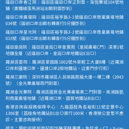
福田口岸香江院：福田區福田口岸正對面，海悅華城104號地
鋪（東鐵線落馬洲站出關對面即到）
福田口岸廣場院：福田區裕亨路3-1號福田口岸商業廣場地鋪
034號（福田口岸出關右轉直行5分鐘即到）
福田口岸星光院：福田區裕亨路3-1號福田口岸商業廣場地鋪
033號（福田口岸出關右轉直行5分鐘即到）
福田皇崗院：福田區皇崗口岸皇禦苑（皇城廣場C門）深港1號
地鋪全層（近福田口岸、皇崗口岸地鐵站E出口）
羅湖區委院：羅湖區愛國路1002號外貿輕工大廈8樓（近羅湖
口岸和蓮塘口岸，蓮塘口岸2個地鐵站，近東門步行街）
羅湖三康院：深圳市羅湖區人民南路熙龍大廈一樓二樓（2043
號）（金光華廣場西門對面）
羅湖金光華院：羅湖區國貿金光華廣場東二門對面，南湖路凱
利商業廣場地鋪（近羅湖口岸、國貿地鐵站B出口）
香港咨詢與服務保障中心：九龍荔枝角長裕街11號定豐中心
1306室（荔枝角地鐵站B1出口直行100米，香港辦公室暫不應
診，主要咨詢接待）
提示：預約可提前登記街坊睇牙特惠價，免診金、CT、X-ray