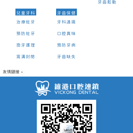
牙齒鬆動
兒童牙科
牙齒保健
治療蛀牙
牙科通識
預防蛀牙
口腔異味
換牙護理
預防牙病
窩溝封閉
牙齒缺失
友情鏈接