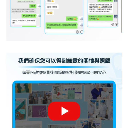
我們確保您可以得到細緻的關懷與照顧
每壹份禮物嘅背後都係顧客對我哋嘅認可同安心