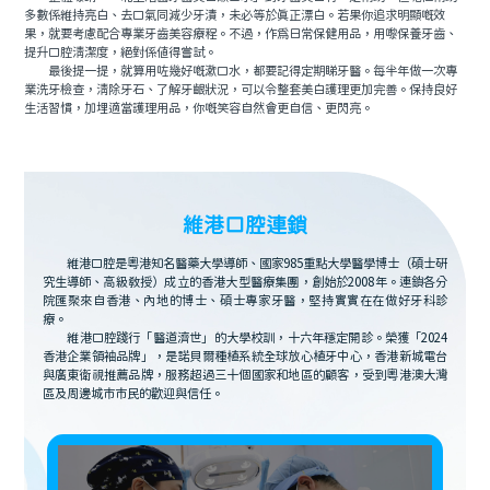
多數係維持亮白、去口氣同減少牙漬，未必等於真正漂白。若果你追求明顯嘅效
果，就要考慮配合專業牙齒美容療程。不過，作為日常保健用品，用嚟保養牙齒、
提升口腔清潔度，絕對係值得嘗試。
最後提一提，就算用咗幾好嘅漱口水，都要記得定期睇牙醫。每半年做一次專
業洗牙檢查，清除牙石、了解牙齦狀況，可以令整套美白護理更加完善。保持良好
生活習慣，加埋適當護理用品，你嘅笑容自然會更自信、更閃亮。
維港口腔連鎖
維港口腔是粵港知名醫藥大學導師、國家985重點大學醫學博士（碩士研
究生導師、高級教授）成立的香港大型醫療集團，創始於2008年。連鎖各分
院匯聚來自香港、內地的博士、碩士專家牙醫，堅持實實在在做好牙科診
療。
維港口腔踐行「醫道濟世」的大學校訓，十六年穩定開診。榮獲「2024
香港企業領袖品牌」，是諾貝爾種植系統全球放心植牙中心，香港新城電台
與廣東衛視推薦品牌，服務超過三十個國家和地區的顧客，受到粵港澳大灣
區及周邊城市市民的歡迎與信任。