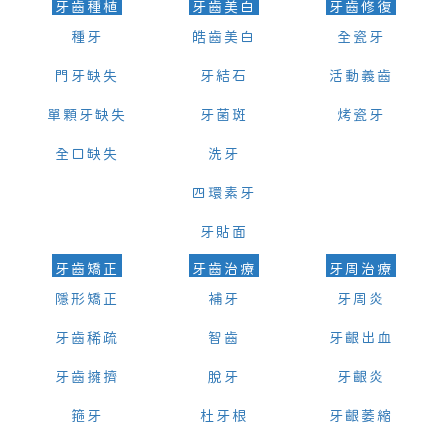
牙齒種植
牙齒美白
牙齒修復
種牙
皓齒美白
全瓷牙
門牙缺失
牙結石
活動義齒
單顆牙缺失
牙菌斑
烤瓷牙
全口缺失
洗牙
四環素牙
牙貼面
牙齒矯正
牙齒治療
牙周治療
隱形矯正
補牙
牙周炎
牙齒稀疏
智齒
牙齦出血
牙齒擁擠
脫牙
牙齦炎
箍牙
杜牙根
牙齦萎縮