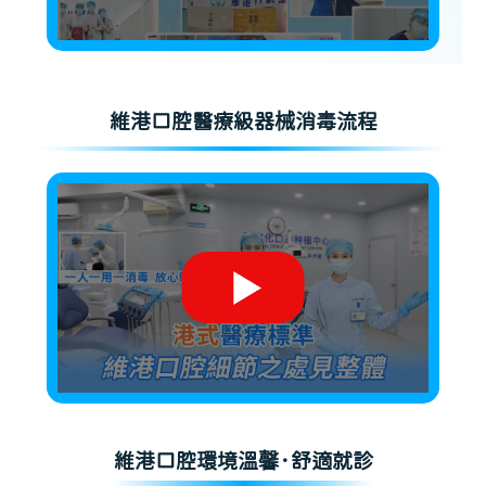
維港口腔醫療級器械消毒流程
維港口腔環境溫馨·舒適就診