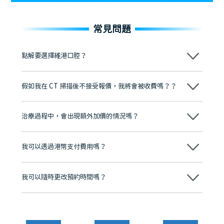
常見問題
點解要選擇維港口腔？
維港口腔踐行「醫道濟世」的大學校訓，各分院匯聚來自香港、內地的
博士碩士高資歷牙醫，十七年穩定開診。榮獲「2024香港企業領袖品
假如我在 CT 掃描後不接受報價，我將會被收費嗎？？
牌」、「2025香港企業領袖品牌」，是諾貝爾種植系統全球放心植牙中
心，香港新城電台與廣東衛視推薦品牌
不會！只要未開始實際服務之前，你不會被收取任何費用。
至今已服務超過三十個國家和地區的顧客，受到粵港澳大灣區及周邊城
市市民極高的口碑評價及信任推薦 珠海、深圳設有八大分院，香港亦設
治療過程中，會出現額外加價的情況嗎？
有咨詢及服務保障中心，有任何問題都可以隨時預約免費咨詢，讓人十
分放心
不會，治療前我們會詳細說明治療方案及對應的價錢，顧客同意並簽字
後，我們才會正式進行診療服務
我可以透過港幣支付費用嗎？
可以。維港口腔會按照當日匯率轉算收取費用，而匯率會及時告知客人
我可以隨時更改預約時間嗎？
可以，請盡早通過wechat或whatsapp聯絡我們，告知我們你原本預約
的時間及資料，並且重新預約的日期及時段