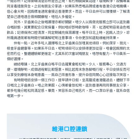
一間診所。記得要睇清楚診所是否正規、有冇相關資質認證，環境幹淨、設備專業
同消毒措施齊全。之前有朋友分享過，如果系熟悉嘅品牌或者有香港分店嘅機構，
信心會大啲，因爲標准通常會接近香港要求。而且，平日去仲可以慢慢傾、了解清
楚自己適唔適合做相關療程，唔怕人多催促。
另外，牙齒美白之後嘅護理亦都好關鍵。唔少人以爲做完服務立即可以返到最
白嘅狀態，其實要配合日常保養，例如唔好即時飲咖啡、茶、紅酒呢啲容易染色嘅
飲品；記得保持口腔清潔，同定期補充保濕護理。喺平日北上時，因爲人流少，診
所職員通常都有時間仔細講解呢啲注意事項，令你更加知道點樣維持效果。
仲有一點，近年多咗人選擇喺北上牙齒美白加埋其他項目，例如潔牙、抛光、
檢查牙齒健康等。如果系平日去，呢啲項目可以安排得更加從容，唔會因爲預約太
密而冇位，整體體驗都更穩定。尤其系初次嘗試嘅朋友，唔想有壓力，平日真系一
個好選擇。
總結嚟講，北上牙齒美白喺平日去確實會輕松啲。少人、服務專心、交通方
便、環境靜啲，成個過程都比較惬意。相比起周末急急腳嘅行程，平日安排反而可
以享受到療程本身嘅意義——爲自己改善形象、提升自信同開心心迎接每次笑容。
有時間唔妨安排一個工作日，提早請半日假，坐高鐵或者港鐵過去，體驗下平
日嘅北上牙齒美白。唔止效果靓，心情都會放松啲，返到香港再同同事朋友分享，
都多咗幾分輕松同滿足感。畢竟，笑容系自己嘅名片，而一口潔白牙齒，就系自信
嘅第一步。
維港口腔連鎖