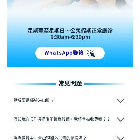
星期壹至星期日、公眾假期正常應診
9:30am-6:30pm
WhatsApp聯絡
常見問題
點解要選擇維港口腔？
維港口腔踐行「醫道濟世」的大學校訓，各分院匯聚來自香港、內地的
博士碩士高資歷牙醫，十七年穩定開診。榮獲「2024香港企業領袖品
假如我在 CT 掃描後不接受報價，我將會被收費嗎？？
牌」、「2025香港企業領袖品牌」，是諾貝爾種植系統全球放心植牙中
心，香港新城電台與廣東衛視推薦品牌
不會！只要未開始實際服務之前，你不會被收取任何費用。
至今已服務超過三十個國家和地區的顧客，受到粵港澳大灣區及周邊城
市市民極高的口碑評價及信任推薦 珠海、深圳設有八大分院，香港亦設
治療過程中，會出現額外加價的情況嗎？