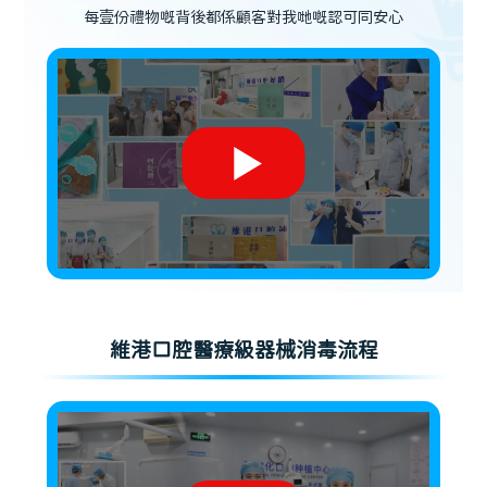
每壹份禮物嘅背後都係顧客對我哋嘅認可同安心
維港口腔醫療級器械消毒流程