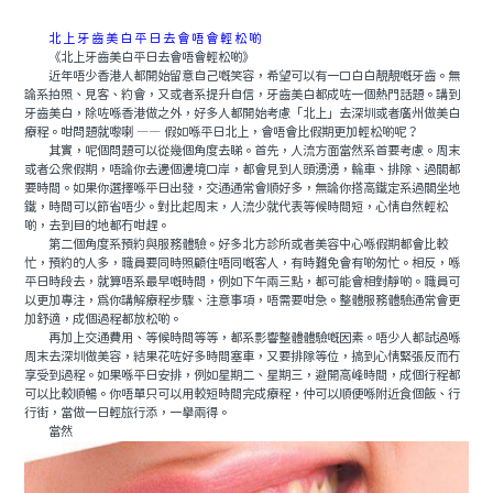
北上牙齒美白平日去會唔會輕松啲
《北上牙齒美白平日去會唔會輕松啲》
近年唔少香港人都開始留意自己嘅笑容，希望可以有一口白白靚靚嘅牙齒。無
論系拍照、見客、約會，又或者系提升自信，牙齒美白都成咗一個熱門話題。講到
牙齒美白，除咗喺香港做之外，好多人都開始考慮「北上」去深圳或者廣州做美白
療程。咁問題就嚟喇 —— 假如喺平日北上，會唔會比假期更加輕松啲呢？
其實，呢個問題可以從幾個角度去睇。首先，人流方面當然系首要考慮。周末
或者公衆假期，唔論你去邊個邊境口岸，都會見到人頭湧湧，輪車、排隊、過關都
要時間。如果你選擇喺平日出發，交通通常會順好多，無論你搭高鐵定系過關坐地
鐵，時間可以節省唔少。對比起周末，人流少就代表等候時間短，心情自然輕松
啲，去到目的地都冇咁趕。
第二個角度系預約與服務體驗。好多北方診所或者美容中心喺假期都會比較
忙，預約的人多，職員要同時照顧住唔同嘅客人，有時難免會有啲匆忙。相反，喺
平日時段去，就算唔系最早嘅時間，例如下午兩三點，都可能會相對靜啲。職員可
以更加專注，爲你講解療程步驟、注意事項，唔需要咁急。整體服務體驗通常會更
加舒適，成個過程都放松啲。
再加上交通費用、等候時間等等，都系影響整體體驗嘅因素。唔少人都試過喺
周末去深圳做美容，結果花咗好多時間塞車，又要排隊等位，搞到心情緊張反而冇
享受到過程。如果喺平日安排，例如星期二、星期三，避開高峰時間，成個行程都
可以比較順暢。你唔單只可以用較短時間完成療程，仲可以順便喺附近食個飯、行
行街，當做一日輕旅行添，一舉兩得。
當然