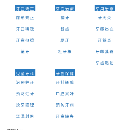
牙齒矯正
牙齒治療
牙周治療
隱形矯正
補牙
牙周炎
牙齒稀疏
智齒
牙齦出血
牙齒擁擠
脫牙
牙齦炎
箍牙
杜牙根
牙齦萎縮
牙齒鬆動
兒童牙科
牙齒保健
治療蛀牙
牙科通識
預防蛀牙
口腔異味
換牙護理
預防牙病
窩溝封閉
牙齒缺失