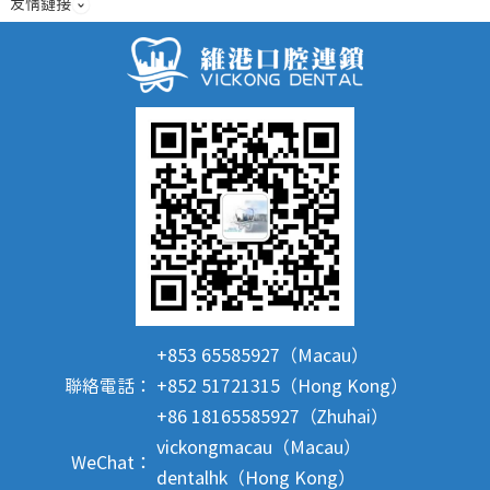
友情鏈接
+853 65585927（Macau）
聯絡電話：
+852 51721315（Hong Kong）
+86 18165585927（Zhuhai）
vickongmacau（Macau）
WeChat：
dentalhk（Hong Kong）