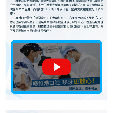
維港口腔是粵港知名醫藥大學導師、國家985重點大學醫學博士（碩士研
究生導師、高級教授）成立的香港大型醫療集團，創始於2008年。連鎖各分
院匯聚來自香港、內地的博士、碩士專家牙醫，堅持實實在在做好牙科診
療。
維港口腔踐行「醫道濟世」的大學校訓，十六年穩定開診。榮獲「2024
香港企業領袖品牌」，是諾貝爾種植系統全球放心植牙中心，香港新城電台
與廣東衛視推薦品牌，服務超過三十個國家和地區的顧客，受到粵港澳大灣
區及周邊城市市民的歡迎與信任。