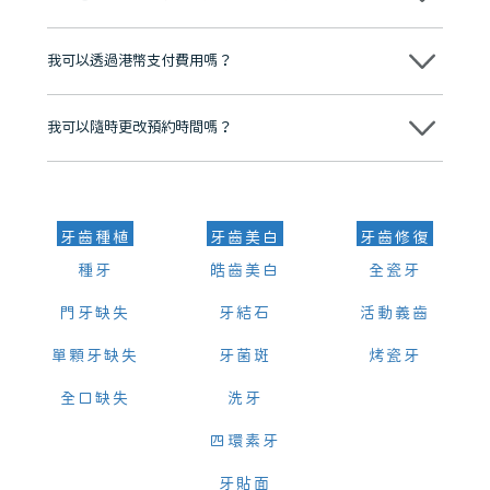
有咨詢及服務保障中心，有任何問題都可以隨時預約免費咨詢，讓人十
分放心
不會，治療前我們會詳細說明治療方案及對應的價錢，顧客同意並簽字
後，我們才會正式進行診療服務
我可以透過港幣支付費用嗎？
可以。維港口腔會按照當日匯率轉算收取費用，而匯率會及時告知客人
我可以隨時更改預約時間嗎？
可以，請盡早通過wechat或whatsapp聯絡我們，告知我們你原本預約
的時間及資料，並且重新預約的日期及時段
牙齒種植
牙齒美白
牙齒修復
種牙
皓齒美白
全瓷牙
門牙缺失
牙結石
活動義齒
單顆牙缺失
牙菌斑
烤瓷牙
全口缺失
洗牙
四環素牙
牙貼面