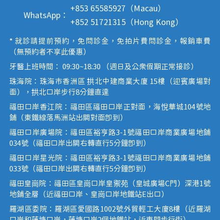
+853 65585927（Macau）
WhatsApp：
+852 51721315（Hong Kong）
* 就診請提前預約，免問診金，免拍片費問診金，報銷車費
（無預約者不享此優惠）
牙醫上班時間： 09:30~18:30 （週日及公眾假期正常接診）
珠海院：珠海市香洲區 拱北中建商業大廈 15樓（迎賓廣場對
面），拱北口岸步行8分鐘直達
福田口岸香江院：福田區福田口岸正對面，海悅華城104號地
鋪（東鐵線落馬洲站出關對面即到）
福田口岸廣場院：福田區裕亨路3-1號福田口岸商業廣場地鋪
034號（福田口岸出關右轉直行5分鐘即到）
福田口岸星光院：福田區裕亨路3-1號福田口岸商業廣場地鋪
033號（福田口岸出關右轉直行5分鐘即到）
福田皇崗院：福田區皇崗口岸皇禦苑（皇城廣場C門）深港1號
地鋪全層（近福田口岸、皇崗口岸地鐵站E出口）
羅湖區委院：羅湖區愛國路1002號外貿輕工大廈8樓（近羅湖