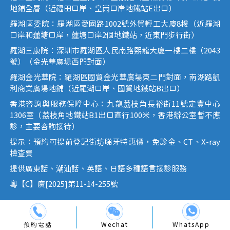
地鋪全層（近福田口岸、皇崗口岸地鐵站E出口）
羅湖區委院：羅湖區愛國路1002號外貿輕工大廈8樓（近羅湖
口岸和蓮塘口岸，蓮塘口岸2個地鐵站，近東門步行街）
羅湖三康院：深圳市羅湖區人民南路熙龍大廈一樓二樓（2043
號）（金光華廣場西門對面）
羅湖金光華院：羅湖區國貿金光華廣場東二門對面，南湖路凱
利商業廣場地鋪（近羅湖口岸、國貿地鐵站B出口）
香港咨詢與服務保障中心：九龍荔枝角長裕街11號定豐中心
1306室（荔枝角地鐵站B1出口直行100米，香港辦公室暫不應
診，主要咨詢接待）
提示：預約可提前登記街坊睇牙特惠價，免診金、CT、X-ray
檢查費
提供廣東話、潮汕話、英語、日語多種語言接診服務
粵【C】廣[2025]第11-14-255號
Wechat
預約電話
WhatsApp