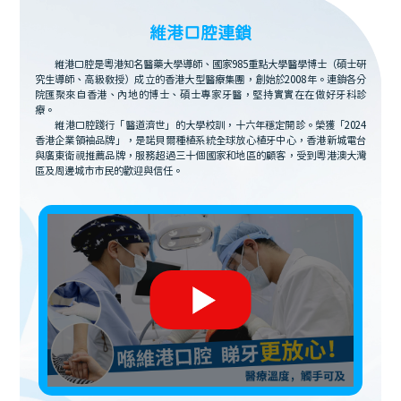
維港口腔連鎖
維港口腔是粵港知名醫藥大學導師、國家985重點大學醫學博士（碩士研
究生導師、高級教授）成立的香港大型醫療集團，創始於2008年。連鎖各分
院匯聚來自香港、內地的博士、碩士專家牙醫，堅持實實在在做好牙科診
療。
維港口腔踐行「醫道濟世」的大學校訓，十六年穩定開診。榮獲「2024
香港企業領袖品牌」，是諾貝爾種植系統全球放心植牙中心，香港新城電台
與廣東衛視推薦品牌，服務超過三十個國家和地區的顧客，受到粵港澳大灣
區及周邊城市市民的歡迎與信任。