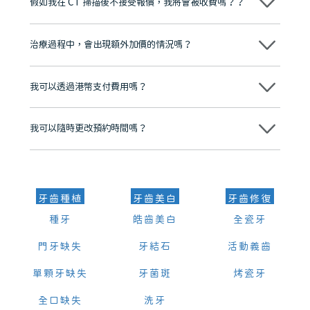
假如我在 CT 掃描後不接受報價，我將會被收費嗎？？
牌」、「2025香港企業領袖品牌」，是諾貝爾種植系統全球放心植牙中
心，香港新城電台與廣東衛視推薦品牌
不會！只要未開始實際服務之前，你不會被收取任何費用。
至今已服務超過三十個國家和地區的顧客，受到粵港澳大灣區及周邊城
市市民極高的口碑評價及信任推薦 珠海、深圳設有八大分院，香港亦設
治療過程中，會出現額外加價的情況嗎？
有咨詢及服務保障中心，有任何問題都可以隨時預約免費咨詢，讓人十
分放心
不會，治療前我們會詳細說明治療方案及對應的價錢，顧客同意並簽字
後，我們才會正式進行診療服務
我可以透過港幣支付費用嗎？
可以。維港口腔會按照當日匯率轉算收取費用，而匯率會及時告知客人
我可以隨時更改預約時間嗎？
可以，請盡早通過wechat或whatsapp聯絡我們，告知我們你原本預約
的時間及資料，並且重新預約的日期及時段
牙齒種植
牙齒美白
牙齒修復
種牙
皓齒美白
全瓷牙
門牙缺失
牙結石
活動義齒
單顆牙缺失
牙菌斑
烤瓷牙
全口缺失
洗牙