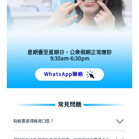
星期壹至星期日、公眾假期正常應診
9:30am-6:30pm
WhatsApp聯絡
常見問題
點解要選擇維港口腔？
維港口腔踐行「醫道濟世」的大學校訓，各分院匯聚來自香港、內地的
博士碩士高資歷牙醫，十七年穩定開診。榮獲「2024香港企業領袖品