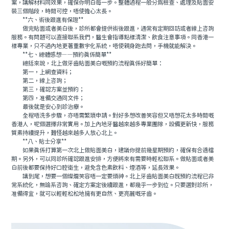
案，講解材料同效果，確保你明白每一步。整體過程一般分爲檢查、處理及貼面安
裝三個階段，時間可控，唔使擔心太長。
**六、術後跟進有保證**
做完貼面或者美白後，診所都會提供術後跟進，通常有定期回訪或者線上咨詢
服務。有問題可以直接聯系我們，醫生會指導點樣清潔、飲食注意事項。同香港一
樣專業，只不過內地更著重數字化系統，唔使親身跑去問，手機就能解決。
**七、總體感想——預約真係簡單**
總括來說，北上做牙齒貼面美白嘅預約流程真係好簡單：
第一，上網查資料；
第二，線上咨詢；
第三，確認方案並預約；
第四，准備交通同文件；
最後就是安心到診治療。
全程唔洗多步驟，亦唔需繁瑣申請。對好多想改善笑容但又唔想花太多時間嘅
香港人，呢個選擇非常實用。加上內地牙醫越來越多專業團隊，設備更新快，服務
質素持續提升，難怪越來越多人放心北上。
**八、貼士分享**
如果真係打算第一次北上做貼面美白，建議你提前幾星期預約，確保有合適檔
期。另外，可以同診所確認跟進安排，方便將來有需要時輕松聯系。做貼面或者美
白前後都要保持好口腔衛生，避免含色素飲料、煙酒等，延長效果。
講到尾，想要一個燦爛笑容唔一定要煩神。北上牙齒貼面美白既預約流程已非
常系統化，無論系咨詢、確定方案定後續跟進，都幾乎一步到位。只要選對診所，
准備得宜，就可以輕輕松松地擁有更自然、更亮麗嘅牙齒。