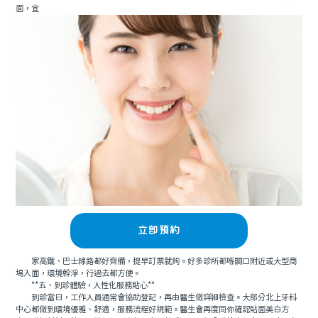
面，宜
立即預約
家高鐵、巴士線路都好齊備，提早訂票就夠。好多診所都喺關口附近或大型商
場入面，環境幹淨，行過去都方便。
**五、到診體驗，人性化服務貼心**
到診當日，工作人員通常會協助登記，再由醫生做詳細檢查。大部分北上牙科
中心都做到環境優雅、舒適，服務流程好規範。醫生會再度同你確認貼面美白方