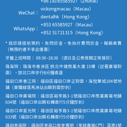
+86 18165585927（Zhuhai）
vickongmacau（Macau）
WeChat：
dentalhk（Hong Kong）
+853 65585927（Macau）
WhatsApp：
+852 51721315（Hong Kong）
* 就診請提前預約，免問診金，免拍片費問診金，報銷車費
（無預約者不享此優惠）
牙醫上班時間： 09:30~18:30 （週日及公眾假期正常接診）
珠海院：珠海市香洲區 拱北中建商業大廈 15樓（迎賓廣場對
面），拱北口岸步行8分鐘直達
福田口岸香江院：福田區福田口岸正對面，海悅華城104號地
鋪（東鐵線落馬洲站出關對面即到）
福田口岸廣場院：福田區裕亨路3-1號福田口岸商業廣場地鋪
034號（福田口岸出關右轉直行5分鐘即到）
福田口岸星光院：福田區裕亨路3-1號福田口岸商業廣場地鋪
033號（福田口岸出關右轉直行5分鐘即到）
福田皇崗院：福田區皇崗口岸皇禦苑（皇城廣場C門）深港1號