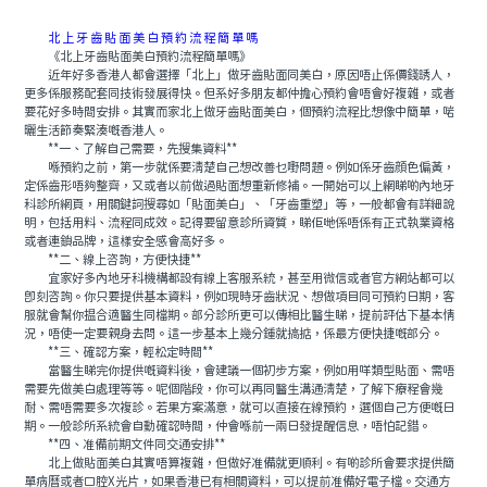
北上牙齒貼面美白預約流程簡單嗎
《北上牙齒貼面美白預約流程簡單嗎》
近年好多香港人都會選擇「北上」做牙齒貼面同美白，原因唔止係價錢誘人，
更多係服務配套同技術發展得快。但系好多朋友都仲擔心預約會唔會好複雜，或者
要花好多時間安排。其實而家北上做牙齒貼面美白，個預約流程比想像中簡單，啱
曬生活節奏緊湊嘅香港人。
**一、了解自己需要，先搜集資料**
喺預約之前，第一步就係要清楚自己想改善乜嘢問題。例如係牙齒顔色偏黃，
定係齒形唔夠整齊，又或者以前做過貼面想重新修補。一開始可以上網睇啲內地牙
科診所網頁，用關鍵詞搜尋如「貼面美白」、「牙齒重塑」等，一般都會有詳細說
明，包括用料、流程同成效。記得要留意診所資質，睇佢哋係唔係有正式執業資格
或者連鎖品牌，這樣安全感會高好多。
**二、線上咨詢，方便快捷**
宜家好多內地牙科機構都設有線上客服系統，甚至用微信或者官方網站都可以
即刻咨詢。你只要提供基本資料，例如現時牙齒狀況、想做項目同可預約日期，客
服就會幫你揾合適醫生同檔期。部分診所更可以傳相比醫生睇，提前評估下基本情
況，唔使一定要親身去問。這一步基本上幾分鍾就搞掂，係最方便快捷嘅部分。
**三、確認方案，輕松定時間**
當醫生睇完你提供嘅資料後，會建議一個初步方案，例如用咩類型貼面、需唔
需要先做美白處理等等。呢個階段，你可以再同醫生溝通清楚，了解下療程會幾
耐、需唔需要多次複診。若果方案滿意，就可以直接在線預約，選個自己方便嘅日
期。一般診所系統會自動確認時間，仲會喺前一兩日發提醒信息，唔怕記錯。
**四、准備前期文件同交通安排**
北上做貼面美白其實唔算複雜，但做好准備就更順利。有啲診所會要求提供簡
單病曆或者口腔X光片，如果香港已有相關資料，可以提前准備好電子檔。交通方