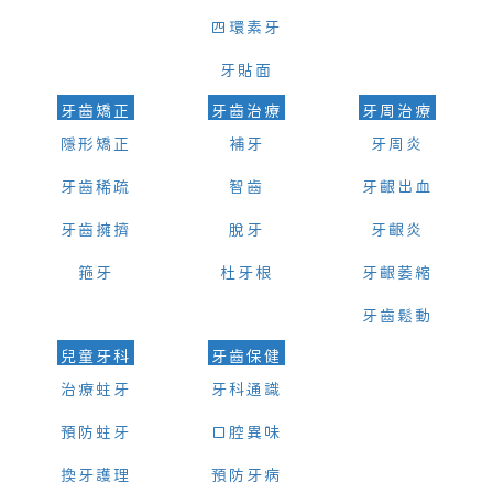
四環素牙
牙貼面
牙齒矯正
牙齒治療
牙周治療
隱形矯正
補牙
牙周炎
牙齒稀疏
智齒
牙齦出血
牙齒擁擠
脫牙
牙齦炎
箍牙
杜牙根
牙齦萎縮
牙齒鬆動
兒童牙科
牙齒保健
治療蛀牙
牙科通識
預防蛀牙
口腔異味
換牙護理
預防牙病