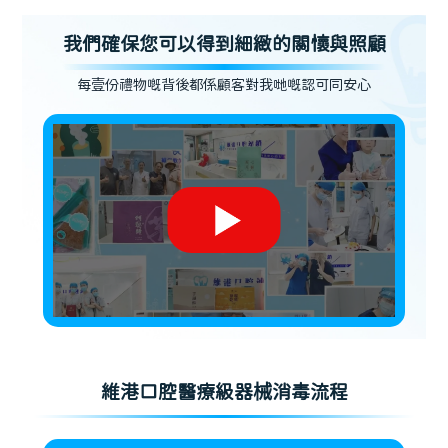
我們確保您可以得到細緻的關懷與照顧
每壹份禮物嘅背後都係顧客對我哋嘅認可同安心
維港口腔醫療級器械消毒流程