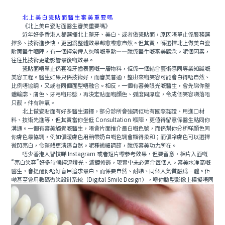
北上美白瓷貼面醫生審美重要嗎
《北上美白瓷貼面醫生審美重要嗎》
近年好多香港人都選擇北上整牙、美白、或者做瓷貼面，原因唔單止係服務選
擇多、技術進步快，更因爲整體效果都愈嚟愈自然。但其實，喺選擇北上做美白瓷
貼面醫生嗰陣，有一個經常俾人忽略嘅重點——就係醫生嘅審美觀念。呢個因素，
往往比技術更能影響最後嘅效果。
瓷貼面唔單止係套喺牙齒表面嘅一層物料，佢係一個結合藝術感同專業知識嘅
美容工程。醫生如果只係技術好，而審美普通，整出來嘅笑容可能會白得唔自然、
比例唔協調，又或者同個面型唔融合。相反，一個有審美眼光嘅醫生，會先睇你整
體輪廓、膚色、牙弓嘅形態，再決定貼面嘅顔色、弧度同厚度，令成個笑容睇落唔
只靓，仲有神氣。
北上做瓷貼面有好多醫生選擇，部分診所會強調佢哋有國際認證、用進口材
料、技術先進等，但其實當你坐低 Consultation 嗰陣，更值得留意係醫生點同你
溝通。一個有審美觸覺嘅醫生，唔會片面推介最白嘅色號，而係幫你分析咩顔色同
你膚色最協調，例如偏暖膚色用稍帶奶白嘅色調會顯得柔和；而偏冷膚色可以選擇
微閃亮白，令整體更清透自然。呢種微細調節，就係審美功力所在。
唔少香港人習慣睇 Instagram 或者短片嚟參考效果，但要留意，相片入面嘅
“亮白笑容”好多時候經過燈光、濾鏡修飾，現實中未必適合每個人。審美水准高嘅
醫生，會提醒你唔好盲目追求最白，而係要自然、耐睇、同個人氣質融爲一體。佢
哋甚至會用數碼微笑設計系統（Digital Smile Design），喺你臉型影像上模擬唔同