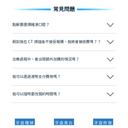
常見問題
點解要選擇維港口腔？
維港口腔踐行「醫道濟世」的大學校訓，各分院匯聚來自香港、內地的
博士碩士高資歷牙醫，十七年穩定開診。榮獲「2024香港企業領袖品
假如我在 CT 掃描後不接受報價，我將會被收費嗎？？
牌」、「2025香港企業領袖品牌」，是諾貝爾種植系統全球放心植牙中
心，香港新城電台與廣東衛視推薦品牌
不會！只要未開始實際服務之前，你不會被收取任何費用。
至今已服務超過三十個國家和地區的顧客，受到粵港澳大灣區及周邊城
市市民極高的口碑評價及信任推薦 珠海、深圳設有八大分院，香港亦設
治療過程中，會出現額外加價的情況嗎？
有咨詢及服務保障中心，有任何問題都可以隨時預約免費咨詢，讓人十
分放心
不會，治療前我們會詳細說明治療方案及對應的價錢，顧客同意並簽字
後，我們才會正式進行診療服務
我可以透過港幣支付費用嗎？
可以。維港口腔會按照當日匯率轉算收取費用，而匯率會及時告知客人
我可以隨時更改預約時間嗎？
可以，請盡早通過wechat或whatsapp聯絡我們，告知我們你原本預約
的時間及資料，並且重新預約的日期及時段
牙齒種植
牙齒美白
牙齒修復