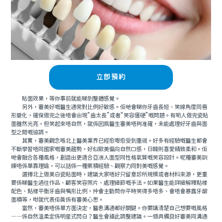
立即預約
貼面效果，等你事前就能睇到整體感覺。
另外，審美好嘅醫生通常對比例好敏感。佢哋會睇你牙齒長短、笑線角度同唇
形變化，確保做完之後唔會出現“齒太長”或者“笑容僵硬”嘅問題。有啲人做完瓷貼
面雖然光亮，但笑起來唔自然，就係因爲醫生審美唔夠准確，未能處理好牙齒與面
型之間嘅協調。
其實，審美觀念喺北上醫美業界已經愈嚟愈受到重視。好多有經驗嘅醫生都會
不斷學習唔同國家嘅審美趨勢，好似歐美偏向自然口感，日韓則喜愛精致柔和。佢
哋會融合各種風格，創造出更適合亞洲人面型同性格氣質嘅笑容設計。呢種審美訓
練唔係單靠理論，可以話係一種累積經驗、觀察力同對美嘅感覺。
選擇北上做美白瓷貼面時，建議大家唔好只留意診所規模或者材料來源，更重
要係睇醫生過往作品、顧客笑容照片、處理細節嘅手法。如果醫生能詳細解釋點樣
配色、點樣平衡牙齒與嘴形比例，仲會主動問你平時笑得多唔多、會唔會暴露牙龈
面積等，咁就代表佢真係有審美心思。
當然，審美唔係單方面決定，醫患溝通都好關鍵。你要講清楚自己想要嘅風格
——係自然溫柔定係明星式閃白？醫生會據此調整建議。一個具備良好審美同溝通