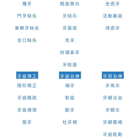
種牙
皓齒美白
全瓷牙
門牙缺失
牙結石
活動義齒
單顆牙缺失
牙菌斑
烤瓷牙
全口缺失
洗牙
四環素牙
牙貼面
牙齒矯正
牙齒治療
牙周治療
隱形矯正
補牙
牙周炎
牙齒稀疏
智齒
牙齦出血
牙齒擁擠
脫牙
牙齦炎
箍牙
杜牙根
牙齦萎縮
牙齒鬆動