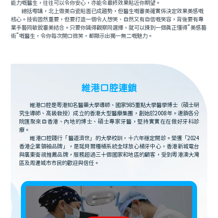
能力嘅醫生，往往可以令你安心，亦能令最終效果貼近你期望。
總括嚟講，北上做美白瓷貼面已成趨勢，但醫生嘅審美確實係決定效果美感嘅
核心。技術固然重要，但要打造一個令人想笑、自然又有自信嘅笑容，背後要有專
業手藝同敏銳審美結合。只要你識得觀察同選擇，就可以揀到一個真正懂得“美感藝
術”嘅醫生，令你每次開口微笑，都顯示出獨一無二嘅魅力。
維港口腔連鎖
維港口腔是粵港知名醫藥大學導師、國家985重點大學醫學博士（碩士研
究生導師、高級教授）成立的香港大型醫療集團，創始於2008年。連鎖各分
院匯聚來自香港、內地的博士、碩士專家牙醫，堅持實實在在做好牙科診
療。
維港口腔踐行「醫道濟世」的大學校訓，十六年穩定開診。榮獲「2024
香港企業領袖品牌」，是諾貝爾種植系統全球放心植牙中心，香港新城電台
與廣東衛視推薦品牌，服務超過三十個國家和地區的顧客，受到粵港澳大灣
區及周邊城市市民的歡迎與信任。