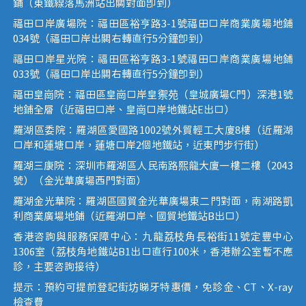
鋪（東鐵線落馬洲站出關對面即到）
福田口岸廣場院：福田區裕亨路3-1號福田口岸商業廣場地鋪
034號（福田口岸出關右轉直行5分鐘即到）
福田口岸星光院：福田區裕亨路3-1號福田口岸商業廣場地鋪
033號（福田口岸出關右轉直行5分鐘即到）
福田皇崗院：福田區皇崗口岸皇禦苑（皇城廣場C門）深港1號
地鋪全層（近福田口岸、皇崗口岸地鐵站E出口）
羅湖區委院：羅湖區愛國路1002號外貿輕工大廈8樓（近羅湖
口岸和蓮塘口岸，蓮塘口岸2個地鐵站，近東門步行街）
羅湖三康院：深圳市羅湖區人民南路熙龍大廈一樓二樓（2043
號）（金光華廣場西門對面）
羅湖金光華院：羅湖區國貿金光華廣場東二門對面，南湖路凱
利商業廣場地鋪（近羅湖口岸、國貿地鐵站B出口）
香港咨詢與服務保障中心：九龍荔枝角長裕街11號定豐中心
1306室（荔枝角地鐵站B1出口直行100米，香港辦公室暫不應
診，主要咨詢接待）
提示：預約可提前登記街坊睇牙特惠價，免診金、CT、X-ray
檢查費