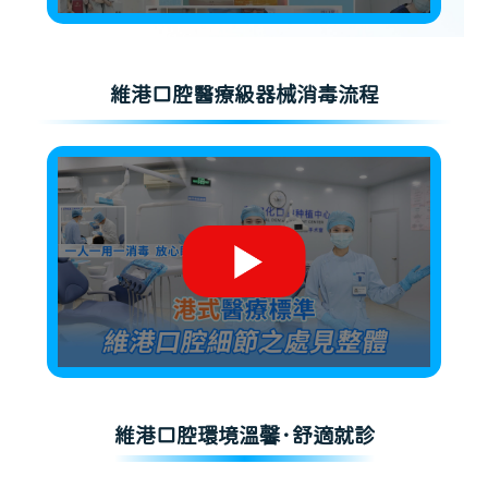
維港口腔醫療級器械消毒流程
維港口腔環境溫馨·舒適就診