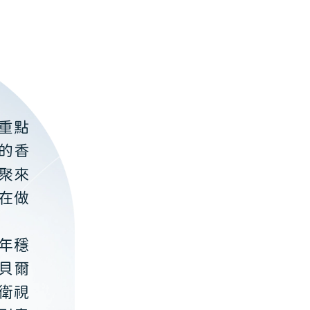
重點
的香
聚來
在做
年穩
貝爾
衛視