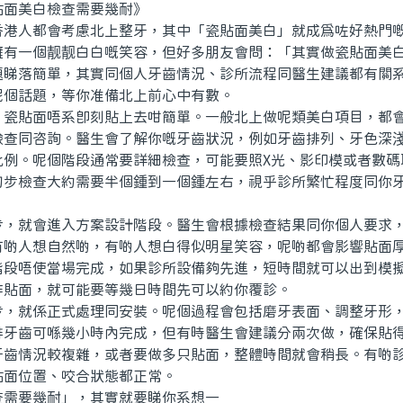
面美白檢查需要幾耐》
人都會考慮北上整牙，其中「瓷貼面美白」就成爲咗好熱門嘅
擁有一個靓靓白白嘅笑容，但好多朋友會問：「其實做瓷貼面美
題睇落簡單，其實同個人牙齒情況、診所流程同醫生建議都有關
呢個話題，等你准備北上前心中有數。
貼面唔系即刻貼上去咁簡單。一般北上做呢類美白項目，都會
檢查同咨詢。醫生會了解你嘅牙齒狀況，例如牙齒排列、牙色深
比例。呢個階段通常要詳細檢查，可能要照X光、影印模或者數碼
初步檢查大約需要半個鍾到一個鍾左右，視乎診所繁忙程度同你
就會進入方案設計階段。醫生會根據檢查結果同你個人要求，
有啲人想自然啲，有啲人想白得似明星笑容，呢啲都會影響貼面
階段唔使當場完成，如果診所設備夠先進，短時間就可以出到模
作貼面，就可能要等幾日時間先可以約你覆診。
就係正式處理同安裝。呢個過程會包括磨牙表面、調整牙形，
排牙齒可喺幾小時內完成，但有時醫生會建議分兩次做，確保貼
牙齒情況較複雜，或者要做多只貼面，整體時間就會稍長。有啲
貼面位置、咬合狀態都正常。
要幾耐」，其實就要睇你系想一