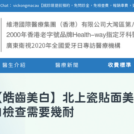
27 | WeChat： vickongmacau【就診請提前預約，免問診金，免檢查費，報銷
醫生介紹
醫療新聞
收費標準
【
皓齒美白
】
北上瓷貼面美
白檢查需要幾耐