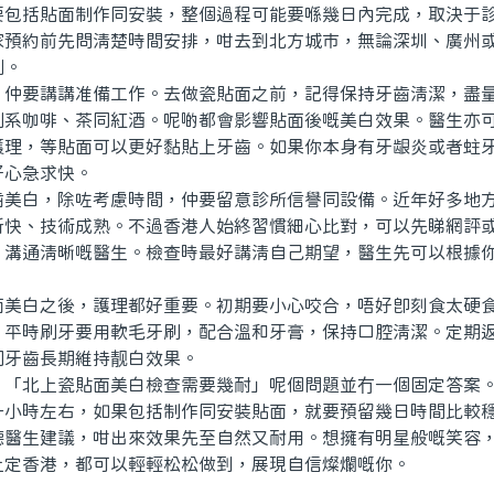
要包括貼面制作同安裝，整個過程可能要喺幾日內完成，取決于
家預約前先問清楚時間安排，咁去到北方城市，無論深圳、廣州
劃。
要講講准備工作。去做瓷貼面之前，記得保持牙齒清潔，盡量
別系咖啡、茶同紅酒。呢啲都會影響貼面後嘅美白效果。醫生亦
護理，等貼面可以更好黏貼上牙齒。如果你本身有牙龈炎或者蛀
好心急求快。
白，除咗考慮時間，仲要留意診所信譽同設備。近年好多地方
新快、技術成熟。不過香港人始終習慣細心比對，可以先睇網評
、溝通清晰嘅醫生。檢查時最好講清自己期望，醫生先可以根據
白之後，護理都好重要。初期要小心咬合，唔好即刻食太硬食
。平時刷牙要用軟毛牙刷，配合溫和牙膏，保持口腔清潔。定期
同牙齒長期維持靓白效果。
北上瓷貼面美白檢查需要幾耐」呢個問題並冇一個固定答案。
一小時左右，如果包括制作同安裝貼面，就要預留幾日時間比較
聽醫生建議，咁出來效果先至自然又耐用。想擁有明星般嘅笑容
上定香港，都可以輕輕松松做到，展現自信燦爛嘅你。