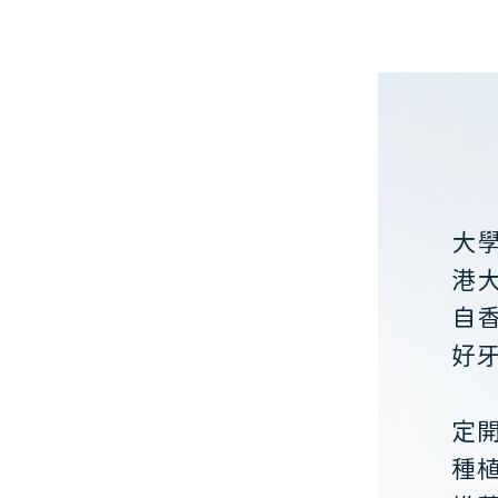
大
港
自
好
定
種