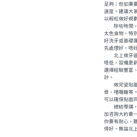
足夠；但如果
速度。建議大
以輕松做好規
除咗時間，仲
太色食物，特
好洗牙或基礎
先處理好，唔
北上做牙齒美
唔低，設備更
選擇經驗豐富
計。
做完瓷貼面美
骨、啫喱糖等
可以確保貼面
總結嚟講，「
加咨詢大約要
你要有耐心，
得好，無論北