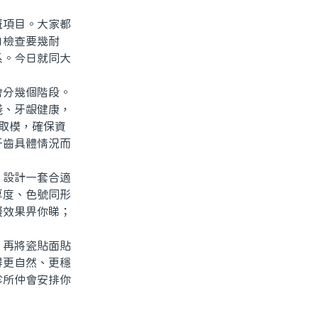
項目。大家都
白檢查要幾耐
系。今日就同大
分幾個階段。
淺、牙龈健康，
取模，確保資
牙齒具體情況而
設計一套合適
厚度、色號同形
擬效果畀你睇；
再將瓷貼面貼
得更自然、更穩
診所仲會安排你