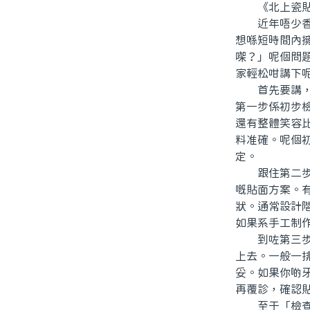
《北上瓷貼
近年唔少香港
想喺短時間內
㗎？」呢個問
家輕松咁講下
首先要講，瓷
第一步係初步
還有整體笑容
料准確。呢個
定。
跟住第二步，
嘅貼面方案。
狀。通常設計
如果系手工制
到咗第三步，
上去。一般一
妥。如果你啲
再覆診，確認
至于「檢查需