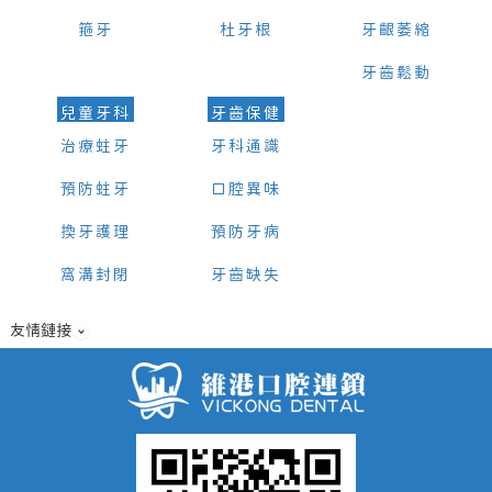
箍牙
杜牙根
牙齦萎縮
牙齒鬆動
兒童牙科
牙齒保健
治療蛀牙
牙科通識
預防蛀牙
口腔異味
換牙護理
預防牙病
窩溝封閉
牙齒缺失
友情鏈接