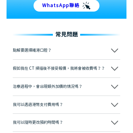
WhatsApp聯絡
常見問題
點解要選擇維港口腔？
維港口腔踐行「醫道濟世」的大學校訓，各分院匯聚來自香港、內地的
博士碩士高資歷牙醫，十七年穩定開診。榮獲「2024香港企業領袖品
假如我在 CT 掃描後不接受報價，我將會被收費嗎？？
牌」、「2025香港企業領袖品牌」，是諾貝爾種植系統全球放心植牙中
心，香港新城電台與廣東衛視推薦品牌
不會！只要未開始實際服務之前，你不會被收取任何費用。
至今已服務超過三十個國家和地區的顧客，受到粵港澳大灣區及周邊城
市市民極高的口碑評價及信任推薦 珠海、深圳設有八大分院，香港亦設
治療過程中，會出現額外加價的情況嗎？
有咨詢及服務保障中心，有任何問題都可以隨時預約免費咨詢，讓人十
分放心
不會，治療前我們會詳細說明治療方案及對應的價錢，顧客同意並簽字
後，我們才會正式進行診療服務
我可以透過港幣支付費用嗎？
可以。維港口腔會按照當日匯率轉算收取費用，而匯率會及時告知客人
我可以隨時更改預約時間嗎？
可以，請盡早通過wechat或whatsapp聯絡我們，告知我們你原本預約