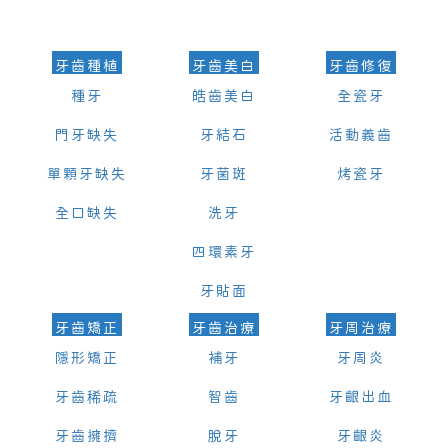
的時間及資料，並且重新預約的日期及時段
牙齒種植
牙齒美白
牙齒修復
種牙
皓齒美白
全瓷牙
門牙缺失
牙結石
活動義齒
單顆牙缺失
牙菌斑
烤瓷牙
全口缺失
洗牙
四環素牙
牙貼面
牙齒矯正
牙齒治療
牙周治療
隱形矯正
補牙
牙周炎
牙齒稀疏
智齒
牙齦出血
牙齒擁擠
脫牙
牙齦炎