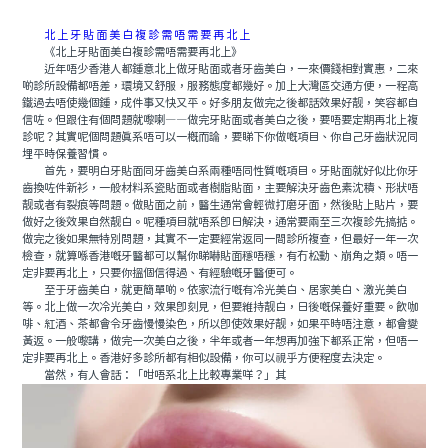
北上牙貼面美白複診需唔需要再北上
《北上牙貼面美白複診需唔需要再北上》
近年唔少香港人都鍾意北上做牙貼面或者牙齒美白，一來價錢相對實惠，二來
啲診所設備都唔差，環境又舒服，服務態度都幾好。加上大灣區交通方便，一程高
鐵過去唔使幾個鍾，成件事又快又平。好多朋友做完之後都話效果好靓，笑容都自
信咗。但跟住有個問題就嚟喇——做完牙貼面或者美白之後，要唔要定期再北上複
診呢？其實呢個問題真系唔可以一概而論，要睇下你做嘅項目、你自己牙齒狀況同
埋平時保養習慣。
首先，要明白牙貼面同牙齒美白系兩種唔同性質嘅項目。牙貼面就好似比你牙
齒換咗件新衫，一般材料系瓷貼面或者樹脂貼面，主要解決牙齒色素沈積、形狀唔
靓或者有裂痕等問題。做貼面之前，醫生通常會輕微打磨牙面，然後貼上貼片，要
做好之後效果自然靓白。呢種項目就唔系即日解決，通常要兩至三次複診先搞掂。
做完之後如果無特別問題，其實不一定要經常返同一間診所複查，但最好一年一次
檢查，就算喺香港嘅牙醫都可以幫你睇嚇貼面穩唔穩，有冇松動、崩角之類。唔一
定非要再北上，只要你搵個信得過、有經驗嘅牙醫便可。
至于牙齒美白，就更簡單啲。依家流行嘅有冷光美白、居家美白、激光美白
等。北上做一次冷光美白，效果即刻見，但要維持靓白，日後嘅保養好重要。飲咖
啡、紅酒、茶都會令牙齒慢慢染色，所以即使效果好靓，如果平時唔注意，都會變
黃返。一般嚟講，做完一次美白之後，半年或者一年想再加強下都系正常，但唔一
定非要再北上。香港好多診所都有相似設備，你可以視乎方便程度去決定。
當然，有人會話：「咁唔系北上比較專業咩？」其