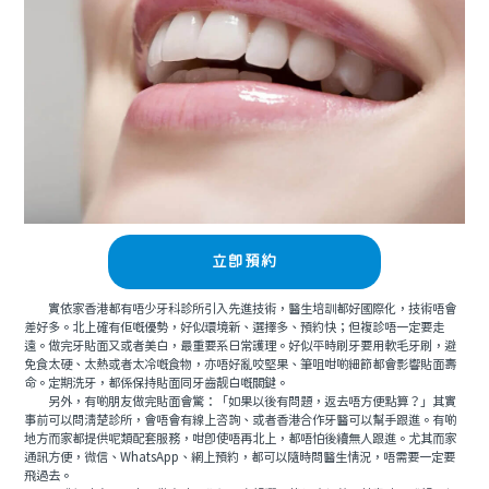
立即預約
實依家香港都有唔少牙科診所引入先進技術，醫生培訓都好國際化，技術唔會
差好多。北上確有佢嘅優勢，好似環境新、選擇多、預約快；但複診唔一定要走
遠。做完牙貼面又或者美白，最重要系日常護理。好似平時刷牙要用軟毛牙刷，避
免食太硬、太熱或者太冷嘅食物，亦唔好亂咬堅果、筆咀咁啲細節都會影響貼面壽
命。定期洗牙，都係保持貼面同牙齒靓白嘅關鍵。
另外，有啲朋友做完貼面會驚：「如果以後有問題，返去唔方便點算？」其實
事前可以問清楚診所，會唔會有線上咨詢、或者香港合作牙醫可以幫手跟進。有啲
地方而家都提供呢類配套服務，咁即使唔再北上，都唔怕後續無人跟進。尤其而家
通訊方便，微信、WhatsApp、網上預約，都可以隨時問醫生情況，唔需要一定要
飛過去。