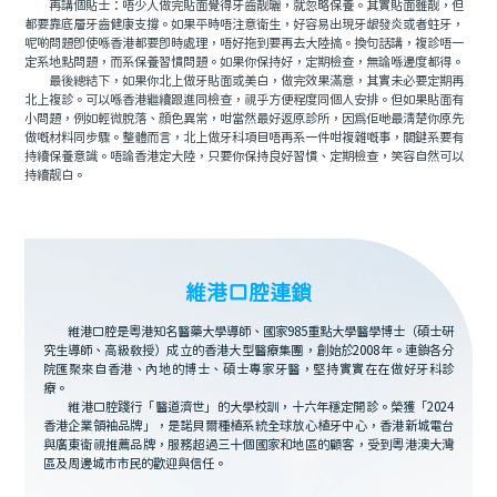
再講個貼士：唔少人做完貼面覺得牙齒靓曬，就忽略保養。其實貼面雖靓，但
都要靠底層牙齒健康支撐。如果平時唔注意衛生，好容易出現牙龈發炎或者蛀牙，
呢啲問題即使喺香港都要即時處理，唔好拖到要再去大陸搞。換句話講，複診唔一
定系地點問題，而系保養習慣問題。如果你保持好，定期檢查，無論喺邊度都得。
最後總結下，如果你北上做牙貼面或美白，做完效果滿意，其實未必要定期再
北上複診。可以喺香港繼續跟進同檢查，視乎方便程度同個人安排。但如果貼面有
小問題，例如輕微脫落、顔色異常，咁當然最好返原診所，因爲佢哋最清楚你原先
做嘅材料同步驟。整體而言，北上做牙科項目唔再系一件咁複雜嘅事，關鍵系要有
持續保養意識。唔論香港定大陸，只要你保持良好習慣、定期檢查，笑容自然可以
持續靓白。
維港口腔連鎖
維港口腔是粵港知名醫藥大學導師、國家985重點大學醫學博士（碩士研
究生導師、高級教授）成立的香港大型醫療集團，創始於2008年。連鎖各分
院匯聚來自香港、內地的博士、碩士專家牙醫，堅持實實在在做好牙科診
療。
維港口腔踐行「醫道濟世」的大學校訓，十六年穩定開診。榮獲「2024
香港企業領袖品牌」，是諾貝爾種植系統全球放心植牙中心，香港新城電台
與廣東衛視推薦品牌，服務超過三十個國家和地區的顧客，受到粵港澳大灣
區及周邊城市市民的歡迎與信任。