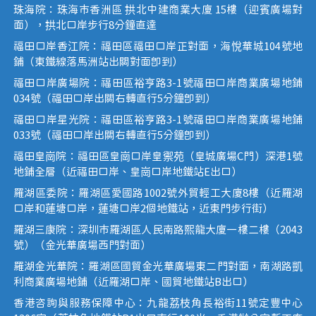
珠海院：珠海市香洲區 拱北中建商業大廈 15樓（迎賓廣場對
面），拱北口岸步行8分鐘直達
福田口岸香江院：福田區福田口岸正對面，海悅華城104號地
鋪（東鐵線落馬洲站出關對面即到）
福田口岸廣場院：福田區裕亨路3-1號福田口岸商業廣場地鋪
034號（福田口岸出關右轉直行5分鐘即到）
福田口岸星光院：福田區裕亨路3-1號福田口岸商業廣場地鋪
033號（福田口岸出關右轉直行5分鐘即到）
福田皇崗院：福田區皇崗口岸皇禦苑（皇城廣場C門）深港1號
地鋪全層（近福田口岸、皇崗口岸地鐵站E出口）
羅湖區委院：羅湖區愛國路1002號外貿輕工大廈8樓（近羅湖
口岸和蓮塘口岸，蓮塘口岸2個地鐵站，近東門步行街）
羅湖三康院：深圳市羅湖區人民南路熙龍大廈一樓二樓（2043
號）（金光華廣場西門對面）
羅湖金光華院：羅湖區國貿金光華廣場東二門對面，南湖路凱
利商業廣場地鋪（近羅湖口岸、國貿地鐵站B出口）
香港咨詢與服務保障中心：九龍荔枝角長裕街11號定豐中心