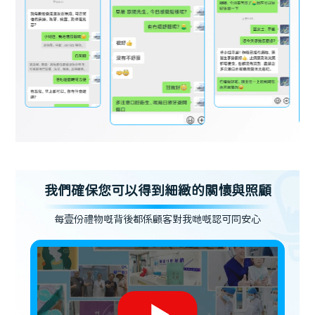
我們確保您可以得到細緻的關懷與照顧
每壹份禮物嘅背後都係顧客對我哋嘅認可同安心