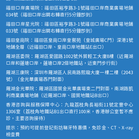
福田口岸廣場院：福田區裕亨路3-1號福田口岸商業廣場地鋪
034號（福田口岸出關右轉直行5分鐘即到）
福田口岸星光院：福田區裕亨路3-1號福田口岸商業廣場地鋪
033號（福田口岸出關右轉直行5分鐘即到）
福田皇崗院：福田區皇崗口岸皇禦苑（皇城廣場C門）深港1號
地鋪全層（近福田口岸、皇崗口岸地鐵站E出口）
羅湖區委院：羅湖區愛國路1002號外貿輕工大廈8樓（近羅湖
口岸和蓮塘口岸，蓮塘口岸2個地鐵站，近東門步行街）
羅湖三康院：深圳市羅湖區人民南路熙龍大廈一樓二樓（2043
號）（金光華廣場西門對面）
羅湖金光華院：羅湖區國貿金光華廣場東二門對面，南湖路凱
利商業廣場地鋪（近羅湖口岸、國貿地鐵站B出口）
香港咨詢與服務保障中心：九龍荔枝角長裕街11號定豐中心
1306室（荔枝角地鐵站B1出口直行100米，香港辦公室暫不應
診，主要咨詢接待）
提示：預約可提前登記街坊睇牙特惠價，免診金、CT、X-ray
檢查費