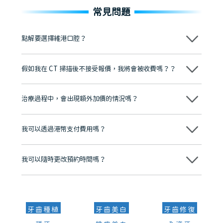
常見問題
點解要選擇維港口腔？
維港口腔踐行「醫道濟世」的大學校訓，各分院匯聚來自香港、內地的
博士碩士高資歷牙醫，十七年穩定開診。榮獲「2024香港企業領袖品
假如我在 CT 掃描後不接受報價，我將會被收費嗎？？
牌」、「2025香港企業領袖品牌」，是諾貝爾種植系統全球放心植牙中
心，香港新城電台與廣東衛視推薦品牌
不會！只要未開始實際服務之前，你不會被收取任何費用。
至今已服務超過三十個國家和地區的顧客，受到粵港澳大灣區及周邊城
市市民極高的口碑評價及信任推薦 珠海、深圳設有八大分院，香港亦設
治療過程中，會出現額外加價的情況嗎？
有咨詢及服務保障中心，有任何問題都可以隨時預約免費咨詢，讓人十
分放心
不會，治療前我們會詳細說明治療方案及對應的價錢，顧客同意並簽字
後，我們才會正式進行診療服務
我可以透過港幣支付費用嗎？
可以。維港口腔會按照當日匯率轉算收取費用，而匯率會及時告知客人
我可以隨時更改預約時間嗎？
可以，請盡早通過wechat或whatsapp聯絡我們，告知我們你原本預約
的時間及資料，並且重新預約的日期及時段
牙齒種植
牙齒美白
牙齒修復