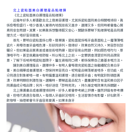
北上瓷貼面美白護理産品點樣揀
《北上瓷貼面美白護理産品點樣揀》
近幾年好多人都喜歡去北上做美容護理，尤其係瓷貼面同美白相關嘅項目，真
係愈嚟愈盛行。唔少香港人覺得內地既技術又進步、選擇又多，但同時都會擔心質
素同安全問題。其實，如果真係想整得靓又安心，關鍵係要睇下點樣揀啱産品同護
理方式，唔好盲目跟風。
首先，要明白瓷貼面係乜嘢。簡單講，瓷貼面就係喺牙齒表面貼上一層薄薄嘅
瓷片，用嚟改善牙齒嘅色澤、形狀同排列。做得好，效果自然又持久，笑容即刻加
曬分。但如果産品質素差或者技術唔熟練，就好容易出問題，例如顔色唔均勻、厚
薄唔平均，甚至佩戴後唔舒服。所以喺北上之前，一定要調查清楚診所同品牌背
景，了解下佢哋用嘅瓷貼面牌子、醫生資格同口碑，都係保障自己最基本嘅方法。
講到美白護理産品，選擇仲多。有啲人會喺做完瓷貼面之後繼續配合美白牙
膏、美白精華或者護理液，想保持笑容亮白。呢啲産品睇落都差唔多，但功能、成
分同適合對象都唔一樣。有啲偏重溫和護理，適合敏感牙齒；有啲就針對頑固黃
漬，效果明顯但刺激性強。選購時，要睇返産品配方，盡量選啲含有溫和美白因子
同護齒成分嘅品牌；另外，唔好迷信「即時見效」，持久穩定嘅效果先係關鍵。
北上揀護膚品或者護理項目時，好多人都會參考網上評價。雖然評論有參考價
值，但唔代表適合每個人。每個人牙齒狀況唔同，生活習慣亦有影響，好似飲茶、
飲咖啡、抽煙都會令牙齒容易變黃。如果本身牙