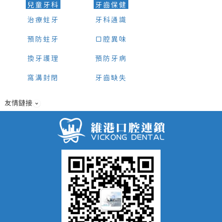
兒童牙科
牙齒保健
治療蛀牙
牙科通識
預防蛀牙
口腔異味
換牙護理
預防牙病
窩溝封閉
牙齒缺失
友情鏈接