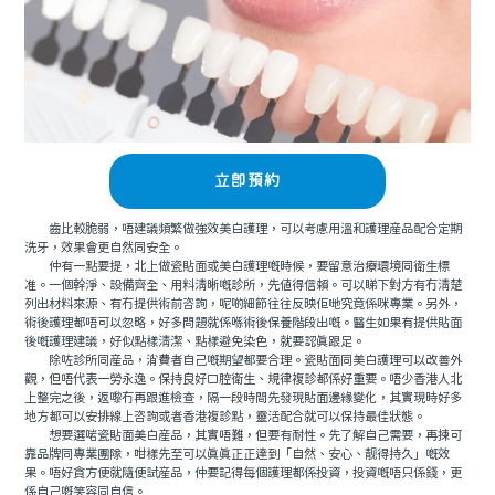
立即預約
齒比較脆弱，唔建議頻繁做強效美白護理，可以考慮用溫和護理産品配合定期
洗牙，效果會更自然同安全。
仲有一點要提，北上做瓷貼面或美白護理嘅時候，要留意治療環境同衛生標
准。一個幹淨、設備齊全、用料清晰嘅診所，先值得信賴。可以睇下對方有冇清楚
列出材料來源、有冇提供術前咨詢，呢啲細節往往反映佢哋究竟係咪專業。另外，
術後護理都唔可以忽略，好多問題就係喺術後保養階段出嘅。醫生如果有提供貼面
後嘅護理建議，好似點樣清潔、點樣避免染色，就要認真跟足。
除咗診所同産品，消費者自己嘅期望都要合理。瓷貼面同美白護理可以改善外
觀，但唔代表一勞永逸。保持良好口腔衛生、規律複診都係好重要。唔少香港人北
上整完之後，返嚟冇再跟進檢查，隔一段時間先發現貼面邊緣變化，其實現時好多
地方都可以安排線上咨詢或者香港複診點，靈活配合就可以保持最佳狀態。
想要選啱瓷貼面美白産品，其實唔難，但要有耐性。先了解自己需要，再揀可
靠品牌同專業團隊，咁樣先至可以真真正正達到「自然、安心、靓得持久」嘅效
果。唔好貪方便就隨便試産品，仲要記得每個護理都係投資，投資嘅唔只係錢，更
係自己嘅笑容同自信。