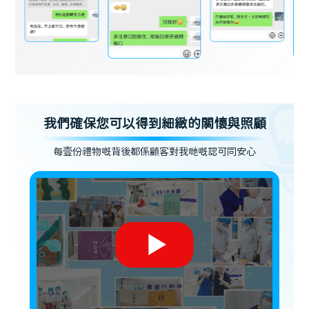
我們確保您可以得到細緻的關懷與照顧
每壹份禮物嘅背後都係顧客對我哋嘅認可同安心