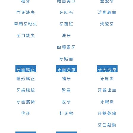
種牙
皓齒美白
全瓷牙
門牙缺失
牙結石
活動義齒
單顆牙缺失
牙菌斑
烤瓷牙
全口缺失
洗牙
四環素牙
牙貼面
牙齒矯正
牙齒治療
牙周治療
隱形矯正
補牙
牙周炎
牙齒稀疏
智齒
牙齦出血
牙齒擁擠
脫牙
牙齦炎
箍牙
杜牙根
牙齦萎縮
牙齒鬆動