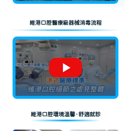
維港口腔醫療級器械消毒流程
維港口腔環境溫馨·舒適就診