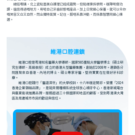
總括嚟講，北上瓷貼面美白護理已經成趨勢，但點樣揀係學問。穩陣啲做功
課，搵信得過嘅地方，用啱自己牙齒狀態嘅産品，加上日常細心保養，就可以令你
嘅笑容又白又自然，閃出獨特氣質。記住，靓唔系靠沖動，而係靠智慧同細心揀
選。
維港口腔連鎖
維港口腔是粵港知名醫藥大學導師、國家985重點大學醫學博士（碩士研
究生導師、高級教授）成立的香港大型醫療集團，創始於2008年。連鎖各分
院匯聚來自香港、內地的博士、碩士專家牙醫，堅持實實在在做好牙科診
療。
維港口腔踐行「醫道濟世」的大學校訓，十六年穩定開診。榮獲「2024
香港企業領袖品牌」，是諾貝爾種植系統全球放心植牙中心，香港新城電台
與廣東衛視推薦品牌，服務超過三十個國家和地區的顧客，受到粵港澳大灣
區及周邊城市市民的歡迎與信任。