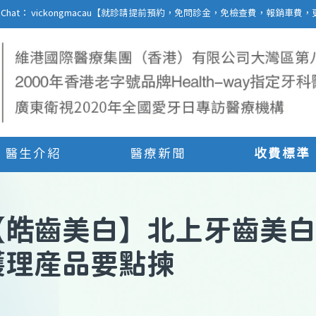
27 | WeChat： vickongmacau【就診請提前預約，免問診金，免檢查費，報銷
醫生介紹
醫療新聞
收費標準
【
皓齒美白
】
北上牙齒美白
護理産品要點揀