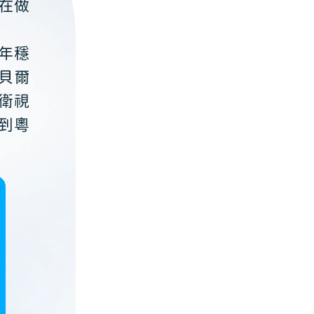
在做
年穩
貝爾
衛視
到粵