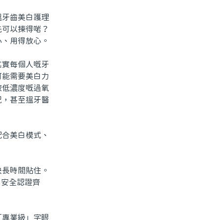
牙齒美白護理
先可以揀得啱？
心、用得放心。
實每個人嘅牙
可能需要美白力
較低濃度嘅過氧
況，甚至搵牙醫
合美白模式、
長時間貼住。
、安全認證齊
專業級」字眼