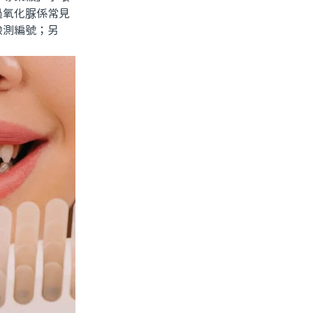
過氧化脲係常見
檢測編號；另