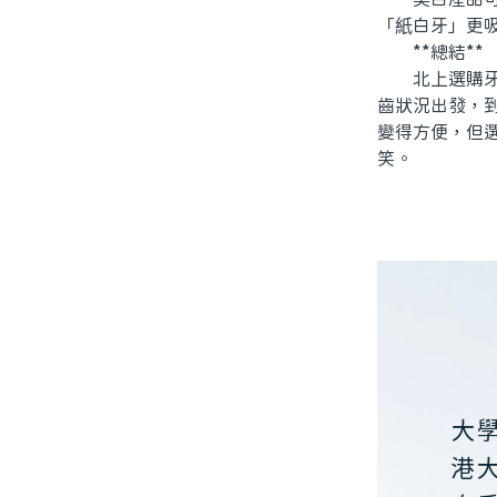
「紙白牙」更
**總結**
北上選購牙齒
齒狀況出發，
變得方便，但
笑。
大
港