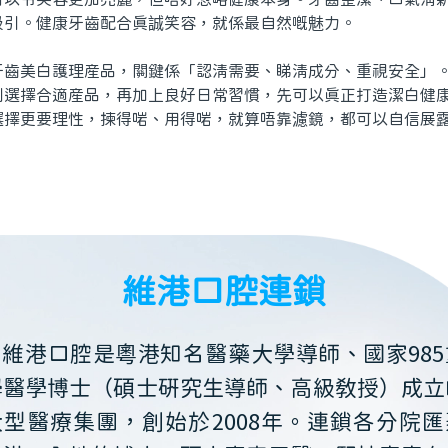
吸引。健康牙齒配合真誠笑容，就係最自然嘅魅力。
美白護理産品，關鍵係「認清需要、睇清成分、重視安全」。
到選擇合適産品，再加上良好日常習慣，先可以真正打造潔白健
選擇更要理性，揀得啱、用得啱，就算唔靠濾鏡，都可以自信展
維港口腔連鎖
維港口腔是粵港知名醫藥大學導師、國家985
學醫學博士（碩士研究生導師、高級教授）成立
大型醫療集團，創始於2008年。連鎖各分院匯