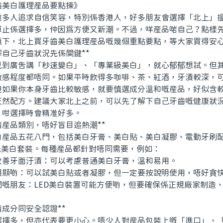
美白護理産品要點揀》
人追求自信笑容，特別係香港人，好多朋友會選擇「北上」搵
單止係選擇多，仲因爲方便又新潮。不過，咩産品啱自己？點樣
傾下，北上買牙齒美白護理産品嘅幾個重點要點，等大家買得安
自己牙齒狀況先係關鍵**
廣告講「秒速變白」、「專業級美白」，就心郁郁想試。但其
敏感程度都唔同。如果平時飲得多咖啡、茶、紅酒，牙漬較深，
但如果你本身牙齒比較敏感，就要慎選成分溫和嘅産品，好似含
天然配方。建議大家北上之前，可以先了解下自己牙齒嘅健康狀
，咁選擇時會精准好多。
産品類別，唔好盲目追熱潮**
品五花八門，包括美白牙膏、美白貼、美白凝膠、電動牙刷配
光美白套裝。每種産品都針對唔同需要，例如：
牙面汙漬：可以考慮普通美白牙膏，溫和易用。
啲：可以試美白貼或者凝膠，但一定要按說明使用，唔好貪快
朋友：LED美白裝置可能方便啲，但要確保係正規廠家制造
成分同安全認證**
多，但亦代表要更小心。唔少人對産品包裝上嘅「進口」、「