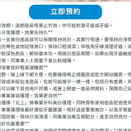
立即預約
期，過期産品唔單止冇效，仲可能刺激牙齒或牙龈。
日常護理，效果先持久**
支美白産品就可以長期保持亮白，其實行唔通。要保持白淨笑
食完帶色食物記得漱口，保持口腔清潔；早晚用牙線清理牙縫，
少飲深色飲品，都係基本功。用美白産品期間，如果出現牙齒敏
使用，同專業人士商量下會比較穩陣。
信譽良好嘅渠道購買**
，線上線下都方便，但要確保喺正規藥房或官方網站購買，唔
假貨或未經批准産品，包裝可能幾乎一模一樣，但成分有差異，
前可以睇下其他用戶評價，或者上網查一查品牌資料，保障自己
專業美容護理，效果更自然**
擇「北上」做專業牙科美白護理，同時買啲家用産品配搭使用
，專業護理後最好遵從牙醫建議，唔好過度重複美白，以免牙質
鞏固效果、保持日常清潔，同專業治療互相配合，達至自然亮白
好先最重要**
令笑容更加亮麗，但唔好忽略健康本身。牙齒整潔、口氣清新