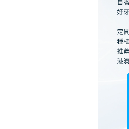
自
好
定
種
推
港