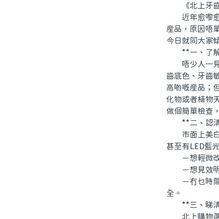
《北上牙齒
近年愈嚟愈多
産品，原因唔
今日就同大家
**一、了解
唔少人一見到
齒底色、牙齒
高啲嘅産品；
化物或者植物
做個簡單檢查
**二、認清
市面上美白産
甚至有LED藍
－想輕微改善
－想見效明顯
－冇乜時間嘅
全。
**三、睇清
北上購物選擇