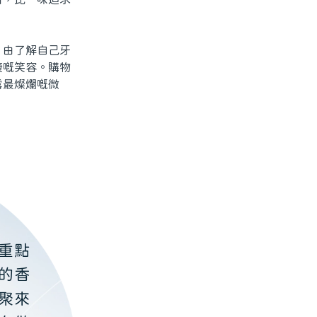
由了解自己牙
康嘅笑容。購物
露最燦爛嘅微
重點
的香
聚來