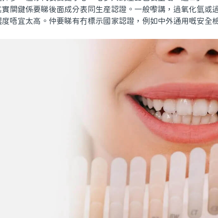
其實關鍵係要睇後面成分表同生産認證。一般嚟講，過氧化氫或
濃度唔宜太高。仲要睇有冇標示國家認證，例如中外通用嘅安全