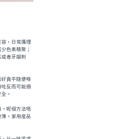
容，日常護理
減少色素積聚；
感或者牙龈刺
好貪平隨便喺
用咗反而可能損
安全。
。呢個方法唔
變薄。家用産品
。
，比一味追求