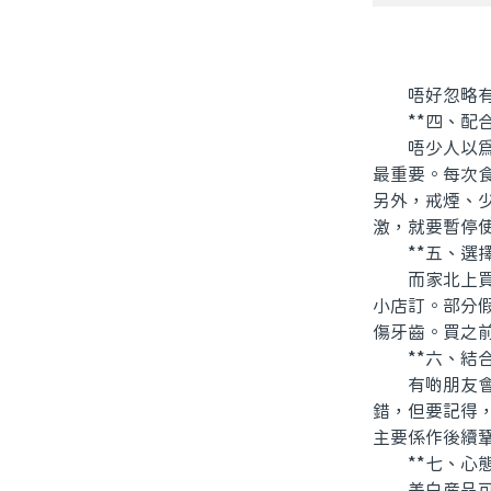
唔好忽略有效
**四、配合
唔少人以爲一
最重要。每次
另外，戒煙、
激，就要暫停
**五、選擇
而家北上買野
小店訂。部分
傷牙齒。買之
**六、結合
有啲朋友會選
錯，但要記得
主要係作後續
**七、心態
美白産品可以