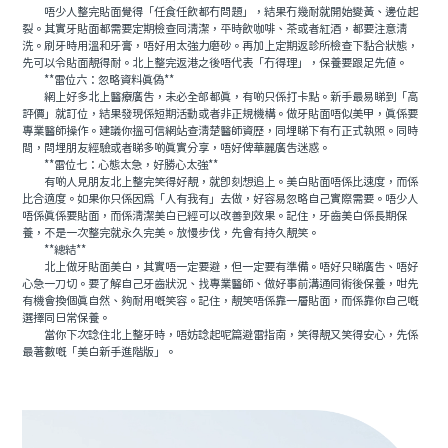
唔少人整完貼面覺得「任食任飲都冇問題」，結果冇幾耐就開始變黃、邊位起
裂。其實牙貼面都需要定期檢查同清潔，平時飲咖啡、茶或者紅酒，都要注意清
洗。刷牙時用溫和牙膏，唔好用太強力磨砂。再加上定期返診所檢查下黏合狀態，
先可以令貼面靚得耐。北上整完返港之後唔代表「冇得理」，保養要跟足先值。
**雷位六：忽略資料真偽**
網上好多北上醫療廣告，未必全部都真，有啲只係打卡點。新手最易睇到「高
評價」就訂位，結果發現係短期活動或者非正規機構。做牙貼面唔似美甲，真係要
專業醫師操作。建議你搵可信網站查清楚醫師資歷，同埋睇下有冇正式執照。同時
間，問埋朋友經驗或者睇多啲真實分享，唔好俾華麗廣告迷惑。
**雷位七：心態太急，好勝心太強**
有啲人見朋友北上整完笑得好靚，就即刻想追上。美白貼面唔係比速度，而係
比合適度。如果你只係因為「人有我有」去做，好容易忽略自己實際需要。唔少人
唔係真係要貼面，而係清潔美白已經可以改善到效果。記住，牙齒美白係長期保
養，不是一次整完就永久完美。放慢步伐，先會有持久靚笑。
**總結**
北上做牙貼面美白，其實唔一定要避，但一定要有準備。唔好只睇廣告、唔好
心急一刀切。要了解自己牙齒狀況、找專業醫師、做好事前溝通同術後保養，咁先
有機會換個真自然、夠耐用嘅笑容。記住，靚笑唔係靠一層貼面，而係靠你自己嘅
選擇同日常保養。
當你下次諗住北上整牙時，唔妨諗起呢篇避雷指南，笑得靚又笑得安心，先係
最著數嘅「美白新手進階版」。