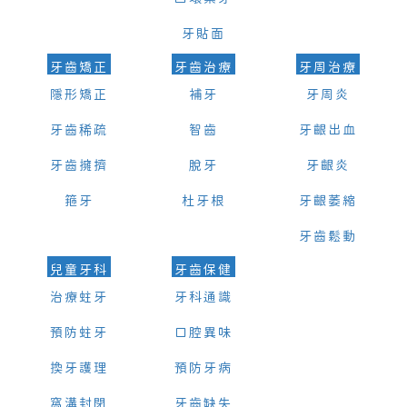
牙貼面
牙齒矯正
牙齒治療
牙周治療
隱形矯正
補牙
牙周炎
牙齒稀疏
智齒
牙齦出血
牙齒擁擠
脫牙
牙齦炎
箍牙
杜牙根
牙齦萎縮
牙齒鬆動
兒童牙科
牙齒保健
治療蛀牙
牙科通識
預防蛀牙
口腔異味
換牙護理
預防牙病
窩溝封閉
牙齒缺失