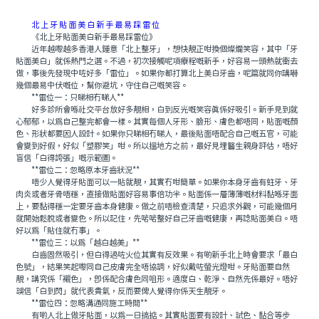
北上牙貼面美白新手最易踩雷位
《北上牙貼面美白新手最易踩雷位》
近年越嚟越多香港人鍾意「北上整牙」，想快靚正咁換個燦爛笑容，其中「牙
貼面美白」就係熱門之選。不過，初次接觸呢項療程嘅新手，好容易一頭熱就衝去
做，事後先發現中咗好多「雷位」。如果你都打算北上美白牙齒，呢篇就同你講嚇
幾個最易中伏嘅位，幫你避坑，守住自己嘅笑容。
**雷位一：只睇相冇睇人**
好多診所會喺社交平台放好多靚相，白到反光嘅笑容真係好吸引。新手見到就
心郁郁，以為自己整完都會一樣。其實每個人牙形、臉形、膚色都唔同，貼面嘅顏
色、形狀都要因人設計。如果你只睇相冇睇人，最後貼面唔配合自己嘅五官，可能
會變到好假，好似「塑膠笑」咁。所以搵地方之前，最好見埋醫生親身評估，唔好
盲信「白得誇張」嘅示範圖。
**雷位二：忽略原本牙齒狀況**
唔少人覺得牙貼面可以一貼就靚，其實冇咁簡單。如果你本身牙齒有蛀牙、牙
肉炎或者牙骨唔穩，直接做貼面好容易事倍功半。貼面係一層薄薄嘅材料黏喺牙面
上，要黏得穩一定要牙齒本身健康。做之前唔檢查清楚，只追求外觀，可能幾個月
就開始鬆脫或者變色。所以記住，先啱啱整好自己牙齒嘅健康，再諗貼面美白。唔
好以為「貼住就冇事」。
**雷位三：以為「越白越美」**
白齒固然吸引，但白得過咗火位其實有反效果。有啲新手北上時會要求「最白
色號」，結果笑起嚟同自己皮膚完全唔協調，好似戴咗螢光燈咁。牙貼面要自然
靚，講究係「襯色」，即係配合膚色同咀形。適度白、乾淨、自然先係最好。唔好
誤信「白到閃」就代表貴氣，反而要俾人覺得你係天生靚牙。
**雷位四：忽略溝通同施工時間**
有啲人北上做牙貼面，以為一日搞掂。其實貼面要有設計、試色、黏合等步