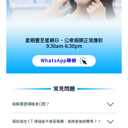
星期壹至星期日、公眾假期正常應診
9:30am-6:30pm
WhatsApp聯絡
常見問題
點解要選擇維港口腔？
維港口腔踐行「醫道濟世」的大學校訓，各分院匯聚來自香港、內地的
博士碩士高資歷牙醫，十七年穩定開診。榮獲「2024香港企業領袖品
假如我在 CT 掃描後不接受報價，我將會被收費嗎？？
牌」、「2025香港企業領袖品牌」，是諾貝爾種植系統全球放心植牙中
心，香港新城電台與廣東衛視推薦品牌