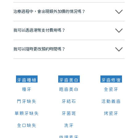
不會！只要未開始實際服務之前，你不會被收取任何費用。
至今已服務超過三十個國家和地區的顧客，受到粵港澳大灣區及周邊城
市市民極高的口碑評價及信任推薦 珠海、深圳設有八大分院，香港亦設
治療過程中，會出現額外加價的情況嗎？
有咨詢及服務保障中心，有任何問題都可以隨時預約免費咨詢，讓人十
分放心
不會，治療前我們會詳細說明治療方案及對應的價錢，顧客同意並簽字
後，我們才會正式進行診療服務
我可以透過港幣支付費用嗎？
可以。維港口腔會按照當日匯率轉算收取費用，而匯率會及時告知客人
我可以隨時更改預約時間嗎？
可以，請盡早通過wechat或whatsapp聯絡我們，告知我們你原本預約
的時間及資料，並且重新預約的日期及時段
牙齒種植
牙齒美白
牙齒修復
種牙
皓齒美白
全瓷牙
門牙缺失
牙結石
活動義齒
單顆牙缺失
牙菌斑
烤瓷牙
全口缺失
洗牙
四環素牙