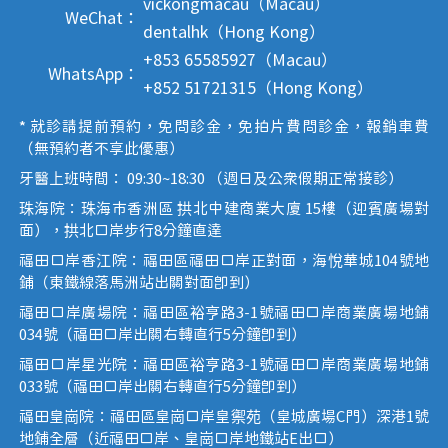
vickongmacau（Macau）
WeChat：
dentalhk（Hong Kong）
+853 65585927（Macau）
WhatsApp：
+852 51721315（Hong Kong）
* 就診請提前預約，免問診金，免拍片費問診金，報銷車費
（無預約者不享此優惠）
牙醫上班時間： 09:30~18:30 （週日及公眾假期正常接診）
珠海院：珠海市香洲區 拱北中建商業大廈 15樓（迎賓廣場對
面），拱北口岸步行8分鐘直達
福田口岸香江院：福田區福田口岸正對面，海悅華城104號地
鋪（東鐵線落馬洲站出關對面即到）
福田口岸廣場院：福田區裕亨路3-1號福田口岸商業廣場地鋪
034號（福田口岸出關右轉直行5分鐘即到）
福田口岸星光院：福田區裕亨路3-1號福田口岸商業廣場地鋪
033號（福田口岸出關右轉直行5分鐘即到）
福田皇崗院：福田區皇崗口岸皇禦苑（皇城廣場C門）深港1號
地鋪全層（近福田口岸、皇崗口岸地鐵站E出口）