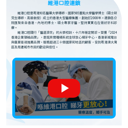
維港口腔連鎖
維港口腔是粵港知名醫藥大學導師、國家985重點大學醫學博士（碩士研
究生導師、高級教授）成立的香港大型醫療集團，創始於2008年。連鎖各分
院匯聚來自香港、內地的博士、碩士專家牙醫，堅持實實在在做好牙科診
療。
維港口腔踐行「醫道濟世」的大學校訓，十六年穩定開診。榮獲「2024
香港企業領袖品牌」，是諾貝爾種植系統全球放心植牙中心，香港新城電台
與廣東衛視推薦品牌，服務超過三十個國家和地區的顧客，受到粵港澳大灣
區及周邊城市市民的歡迎與信任。