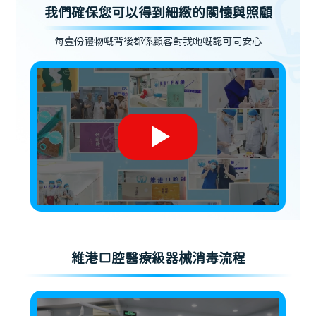
我們確保您可以得到細緻的關懷與照顧
每壹份禮物嘅背後都係顧客對我哋嘅認可同安心
維港口腔醫療級器械消毒流程