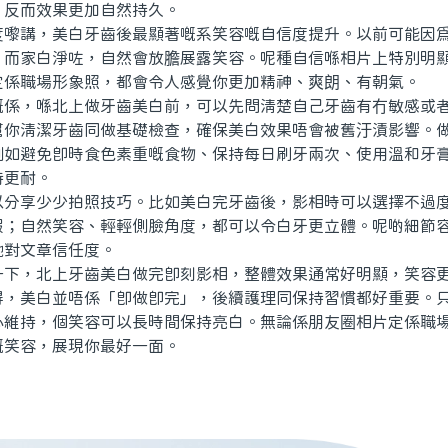
而效果更加自然持久。
講，美白牙齒後最顯著嘅系笑容嘅自信度提升。以前可能因爲
；而家白淨咗，自然會放膽展露笑容。呢種自信喺相片上特別明
定係職場形象照，都會令人感覺你更加精神、爽朗、有朝氣。
，喺北上做牙齒美白前，可以先問清楚自己牙齒有冇敏感或者
幫你清潔牙齒同做基礎檢查，確保美白效果唔會被舊汙漬影響。
例如避免即時食色素重嘅食物、保持每日刷牙兩次、使用溫和牙
持更耐。
享少少拍照技巧。比如美白完牙齒後，影相時可以選擇不過度
假；自然笑容、輕輕側臉角度，都可以令白牙更立體。呢啲細節
哋對文章信任度。
，北上牙齒美白做完即刻影相，整體效果通常好明顯，笑容更
得，美白並唔係「即做即完」，後續護理同保持習慣都好重要。
心維持，個笑容可以長時間保持亮白。無論係朋友圈相片定係職
嘅笑容，展現你最好一面。