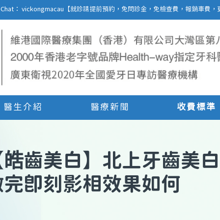
27 | WeChat： vickongmacau【就診請提前預約，免問診金，免檢查費，報銷
醫生介紹
醫療新聞
收費標準
【
皓齒美白
】
北上牙齒美白
做完即刻影相效果如何