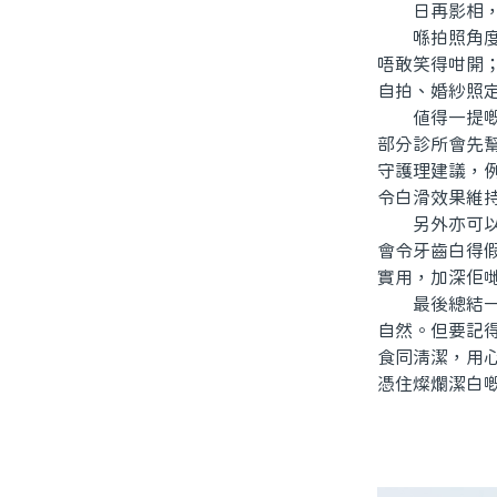
日再影相，反
喺拍照角度嚟
唔敢笑得咁開
自拍、婚紗照
值得一提嘅係
部分診所會先
守護理建議，
令白滑效果維
另外亦可以分
會令牙齒白得
實用，加深佢
最後總結一下
自然。但要記
食同清潔，用
憑住燦爛潔白