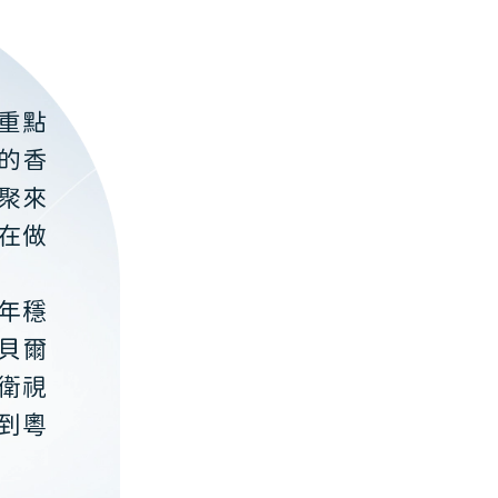
重點
的香
聚來
在做
年穩
貝爾
衛視
到粵