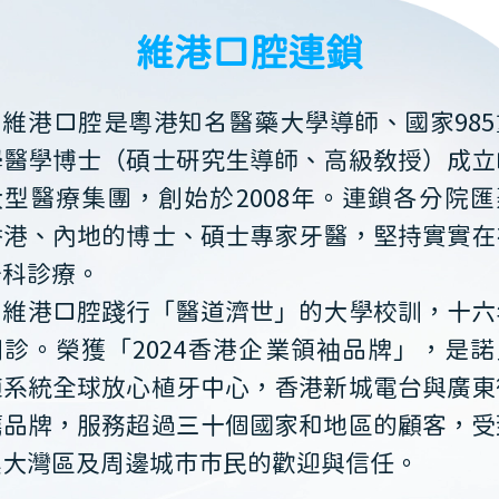
維港口腔連鎖
維港口腔是粵港知名醫藥大學導師、國家985
學醫學博士（碩士研究生導師、高級教授）成立
大型醫療集團，創始於2008年。連鎖各分院匯
香港、內地的博士、碩士專家牙醫，堅持實實在
牙科診療。
維港口腔踐行「醫道濟世」的大學校訓，十六
開診。榮獲「2024香港企業領袖品牌」，是諾
植系統全球放心植牙中心，香港新城電台與廣東
薦品牌，服務超過三十個國家和地區的顧客，受
澳大灣區及周邊城市市民的歡迎與信任。