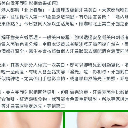
白做完即刻影相效果如何》
人都興「北上養顔」，由護理皮膚到牙齒美白，大家都想喺短
笑容，往往係俾人第一印象最深嘅關鍵。有啲朋友會問：「喺內
效果係點？」今日就同大家以生活角度，傾嚇喺北上美白牙齒之
牙齒美白嘅原理。一般美白療程，即係透過安全嘅美白劑或者
釉質入面啲色素分解，令原本泛黃或者暗淡嘅牙齒回複自然白。
設備都好齊全，醫生亦會按照每個人牙齒狀況去調配適合濃度同
，其實大部分人做完一次美白，都可以即時見到明顯變化。喺
白咗一至兩度，有啲人甚至話笑容「發光」咗。影相時，牙齒對
好似精神咗。尤其係用手機影自拍，或者喺自然陽光下拍照，都
美白完即刻影相固然吸引，但剛做完治療，牙齒表面仲比較敏
者食咖啡、紅酒類嘅食物，就可能令色素重新吸附，所以專家通
，等牙齒表層穩定返先。等到第二