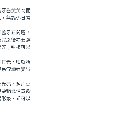
牙齒黃黃哋而
顯，無論係日常
舊牙石問題。
做完之後亦要遵
膏等；咁樣可以
打光，咁就唔
容易俾讀者覺得
光亮、照片更
只要稍爲注意飲
場形象，都可以