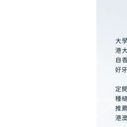
大
港
自
好
定
種
推
港