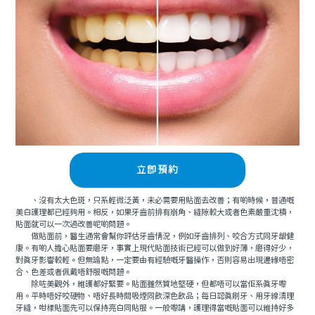
立即預約
、沒有太大色斑，只系輕微泛黃，未必需要用貼面去改善；有啲時候，普通嘅
美白護理都已經夠用。相反，如果牙齒前排有崩角、縫隙較大或者色素嚴重沈積，
貼面就可以一次過改善呢啲問題。
做貼面前，醫生通常會幫你評估牙齒情況，例如牙齒排列、咬合方式同牙龈健
康。有啲人擔心貼面要磨牙，事實上現代貼面技術已經可以做到好薄，磨得好少，
對真牙影響較輕。但無論點，一定要由有經驗嘅牙醫操作，否則容易出現邊緣唔密
合、色差或者佩戴唔舒服嘅問題。
除咗美觀外，維護都好緊要。貼面雖然質地堅硬，但都唔可以當佢系真牙嚟
用。平時唔好咬硬物、唔好長時間吸煙同飲深色飲品；每日認真刷牙、用牙線清理
牙縫，咁樣貼面先可以保持亮白同貼服。一般嚟講，護理得當嘅貼面可以維持好多