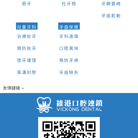
箍牙
杜牙根
牙齦萎縮
牙齒鬆動
兒童牙科
牙齒保健
治療蛀牙
牙科通識
預防蛀牙
口腔異味
換牙護理
預防牙病
窩溝封閉
牙齒缺失
友情鏈接