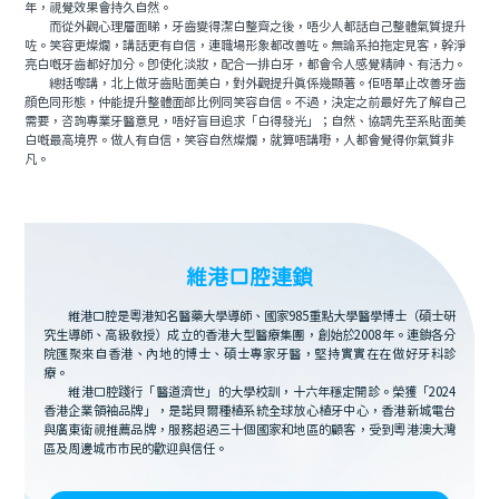
年，視覺效果會持久自然。
而從外觀心理層面睇，牙齒變得潔白整齊之後，唔少人都話自己整體氣質提升
咗。笑容更燦爛，講話更有自信，連職場形象都改善咗。無論系拍拖定見客，幹淨
亮白嘅牙齒都好加分。即使化淡妝，配合一排白牙，都會令人感覺精神、有活力。
總括嚟講，北上做牙齒貼面美白，對外觀提升真係幾顯著。佢唔單止改善牙齒
顔色同形態，仲能提升整體面部比例同笑容自信。不過，決定之前最好先了解自己
需要，咨詢專業牙醫意見，唔好盲目追求「白得發光」；自然、協調先至系貼面美
白嘅最高境界。做人有自信，笑容自然燦爛，就算唔講嘢，人都會覺得你氣質非
凡。
維港口腔連鎖
維港口腔是粵港知名醫藥大學導師、國家985重點大學醫學博士（碩士研
究生導師、高級教授）成立的香港大型醫療集團，創始於2008年。連鎖各分
院匯聚來自香港、內地的博士、碩士專家牙醫，堅持實實在在做好牙科診
療。
維港口腔踐行「醫道濟世」的大學校訓，十六年穩定開診。榮獲「2024
香港企業領袖品牌」，是諾貝爾種植系統全球放心植牙中心，香港新城電台
與廣東衛視推薦品牌，服務超過三十個國家和地區的顧客，受到粵港澳大灣
區及周邊城市市民的歡迎與信任。