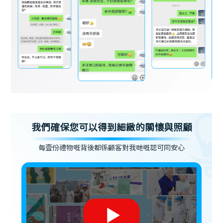
我們確保您可以得到細緻的關懷與照顧
每壹份禮物嘅背後都係顧客對我哋嘅認可同安心