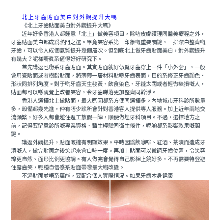
北上牙齒貼面美白對外觀提升大嗎
《北上牙齒貼面美白對外觀提升大嗎》
近年好多香港人都鍾意「北上」做美容項目，除咗皮膚護理同醫美療程之外，
牙齒貼面美白都成爲熱門之選。畢竟笑容系第一印象嘅重要關鍵，一排潔白整齊嘅
牙齒，可以令人成個氣質提升幾個層次。但到底北上做牙齒貼面美白，對外觀提升
有幾大？呢樣嘢真系值得好好研究下。
首先講返乜嘢系牙齒貼面。其實貼面就好似幫牙齒穿上一件「小外套」，一般
會用瓷貼面或者樹脂貼面，將薄薄一層材料貼喺牙齒表面，目的系修正牙齒顔色、
形狀同排列角度。對于啲牙齒天生發黃、飲食染色、牙縫太闊或者輕微缺損嘅人，
貼面都可以喺視覺上改善笑容，令牙齒睇落更加整齊同幹淨。
香港人選擇北上做貼面，最大原因都系方便同選擇多。內地城市牙科診所數量
多，設備都幾先進，仲有唔少診所會針對香港客人提供專人服務。加上近年兩地交
流頻繁，好多人都會趁住返工放假一陣，順便做埋牙科項目。不過，選擇地方之
前，記得要留意診所嘅專業資格、醫生經驗同衛生條件，呢啲都系影響效果嘅關
鍵。
講返外觀提升，貼面嘅確有明顯效果。平時因爲飲咖啡、紅酒、茶漬而造成牙
漬嘅人，做完貼面之後笑起來會白咗一度。再加上貼面可以微調牙齒位置，令笑容
線更自然、面形比例更協調。有人做完會覺得自己影相上鏡好多，不再需要特登避
住露齒笑，呢種自信感系貼面帶嚟最大嘅改變。
不過貼面並唔系萬能，要配合個人實際情況。如果牙齒本身健康