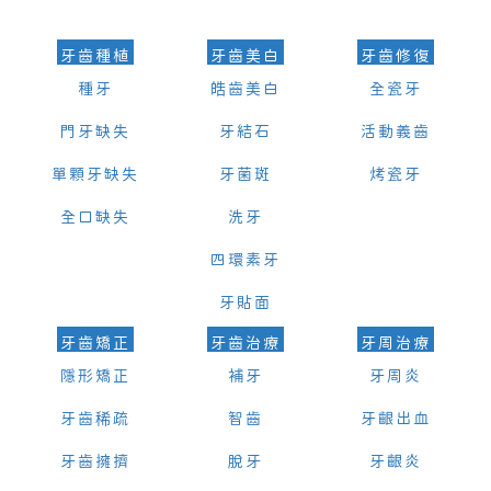
牙齒種植
牙齒美白
牙齒修復
種牙
皓齒美白
全瓷牙
門牙缺失
牙結石
活動義齒
單顆牙缺失
牙菌斑
烤瓷牙
全口缺失
洗牙
四環素牙
牙貼面
牙齒矯正
牙齒治療
牙周治療
隱形矯正
補牙
牙周炎
牙齒稀疏
智齒
牙齦出血
牙齒擁擠
脫牙
牙齦炎