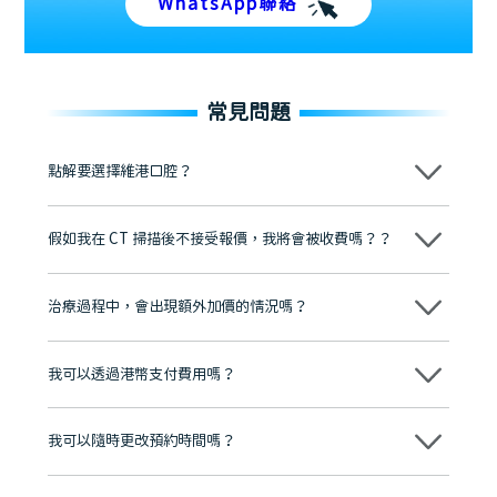
WhatsApp聯絡
常見問題
點解要選擇維港口腔？
維港口腔踐行「醫道濟世」的大學校訓，各分院匯聚來自香港、內地的
博士碩士高資歷牙醫，十七年穩定開診。榮獲「2024香港企業領袖品
假如我在 CT 掃描後不接受報價，我將會被收費嗎？？
牌」、「2025香港企業領袖品牌」，是諾貝爾種植系統全球放心植牙中
心，香港新城電台與廣東衛視推薦品牌
不會！只要未開始實際服務之前，你不會被收取任何費用。
至今已服務超過三十個國家和地區的顧客，受到粵港澳大灣區及周邊城
市市民極高的口碑評價及信任推薦 珠海、深圳設有八大分院，香港亦設
治療過程中，會出現額外加價的情況嗎？
有咨詢及服務保障中心，有任何問題都可以隨時預約免費咨詢，讓人十
分放心
不會，治療前我們會詳細說明治療方案及對應的價錢，顧客同意並簽字
後，我們才會正式進行診療服務
我可以透過港幣支付費用嗎？
可以。維港口腔會按照當日匯率轉算收取費用，而匯率會及時告知客人
我可以隨時更改預約時間嗎？
可以，請盡早通過wechat或whatsapp聯絡我們，告知我們你原本預約
的時間及資料，並且重新預約的日期及時段