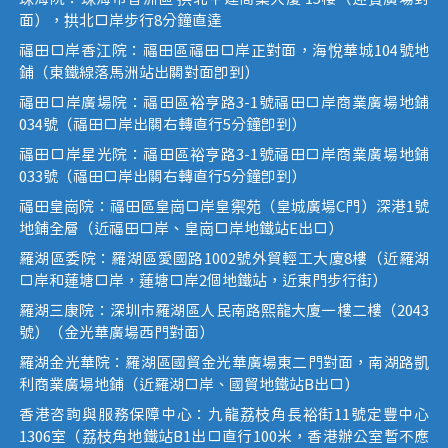
面），拱北口岸步行8分鐘直達
福田口岸香江院：福田區福田口岸正對面，海悅華城104號地
鋪（東鐵線落馬洲站出關對面即到）
福田口岸廣場院：福田區裕亨路3-1號福田口岸商業廣場地鋪
034號（福田口岸出關右轉直行5分鐘即到）
福田口岸星光院：福田區裕亨路3-1號福田口岸商業廣場地鋪
033號（福田口岸出關右轉直行5分鐘即到）
福田皇崗院：福田區皇崗口岸皇禦苑（皇城廣場C門）深港1號
地鋪全層（近福田口岸、皇崗口岸地鐵站E出口）
羅湖區委院：羅湖區愛國路1002號外貿輕工大廈8樓（近羅湖
口岸和蓮塘口岸，蓮塘口岸2個地鐵站，近東門步行街）
羅湖三康院：深圳市羅湖區人民南路熙龍大廈一樓二樓（2043
號）（金光華廣場西門對面）
羅湖金光華院：羅湖區國貿金光華廣場東二門對面，南湖路凱
利商業廣場地鋪（近羅湖口岸、國貿地鐵站B出口）
香港咨詢與服務保障中心：九龍荔枝角長裕街11號定豐中心
1306室（荔枝角地鐵站B1出口直行100米，香港辦公室暫不應