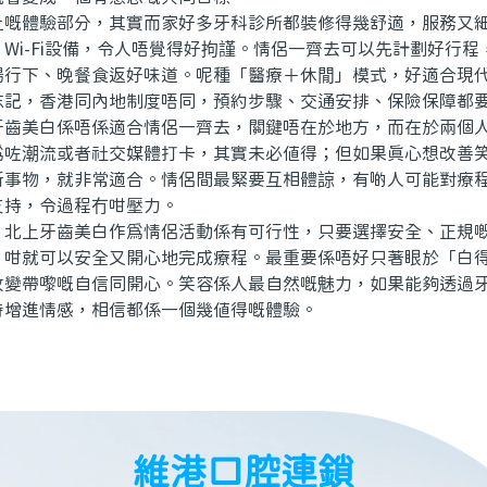
體驗部分，其實而家好多牙科診所都裝修得幾舒適，服務又細
Wi-Fi設備，令人唔覺得好拘謹。情侶一齊去可以先計劃好行程
場行下、晚餐食返好味道。呢種「醫療＋休閒」模式，好適合現
忘記，香港同內地制度唔同，預約步驟、交通安排、保險保障都
美白係唔係適合情侶一齊去，關鍵唔在於地方，而在於兩個人
為咗潮流或者社交媒體打卡，其實未必值得；但如果真心想改善
新事物，就非常適合。情侶間最緊要互相體諒，有啲人可能對療
支持，令過程冇咁壓力。
上牙齒美白作為情侶活動係有可行性，只要選擇安全、正規嘅
，咁就可以安全又開心地完成療程。最重要係唔好只著眼於「白
改變帶嚟嘅自信同開心。笑容係人最自然嘅魅力，如果能夠透過
時增進情感，相信都係一個幾值得嘅體驗。
維港口腔連鎖