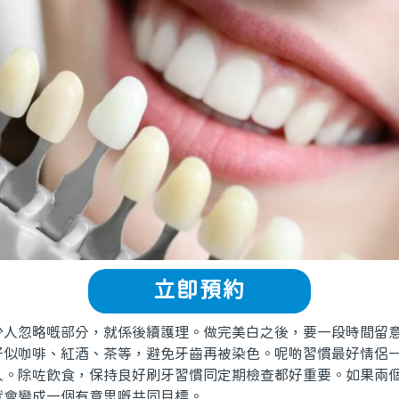
立即預約
忽略嘅部分，就係後續護理。做完美白之後，要一段時間留意
好似咖啡、紅酒、茶等，避免牙齒再被染色。呢啲習慣最好情侶
久。除咗飲食，保持良好刷牙習慣同定期檢查都好重要。如果兩
就會變成一個有意思嘅共同目標。