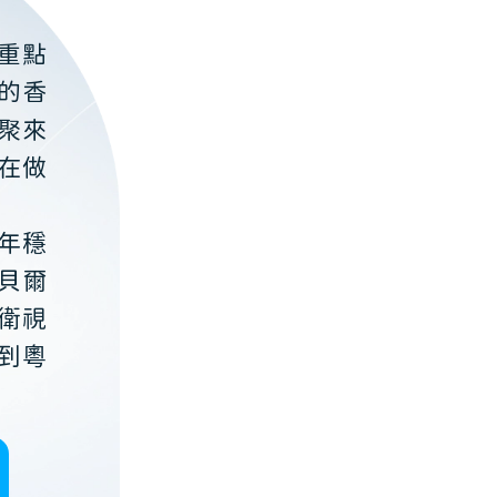
重點
的香
聚來
在做
年穩
貝爾
衛視
到粵