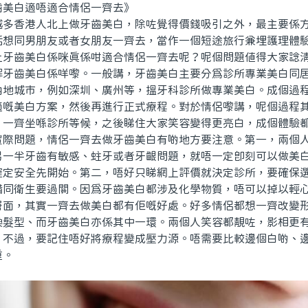
白適唔適合情侶一齊去》
香港人北上做牙齒美白，除咗覺得價錢吸引之外，最主要係方
話想同男朋友或者女朋友一齊去，當作一個短途旅行兼埋護理體
上牙齒美白係咪真係咁適合情侶一齊去呢？呢個問題值得大家諗
齒美白係咩嚟。一般講，牙齒美白主要分為診所專業美白同居
內地城市，例如深圳、廣州等，搵牙科診所做專業美白。成個過
適嘅美白方案，然後再進行正式療程。對於情侶嚟講，呢個過程
、一齊坐喺診所等候，之後睇住大家笑容變得更亮白，成個體驗
問題，情侶一齊去做牙齒美白有啲地方要注意。第一，兩個人
另一半牙齒有敏感、蛀牙或者牙齦問題，就唔一定即刻可以做美
確定安全先開始。第二，唔好只睇網上評價就決定診所，要確保
備同衛生要過關。因為牙齒美白都涉及化學物質，唔可以掉以輕
，其實一齊去做美白都有佢嘅好處。好多情侶都想一齊改變形
換髮型、而牙齒美白亦係其中一環。兩個人笑容都靚咗，影相更
。不過，要記住唔好將療程變成壓力源。唔需要比較邊個白啲、
重。