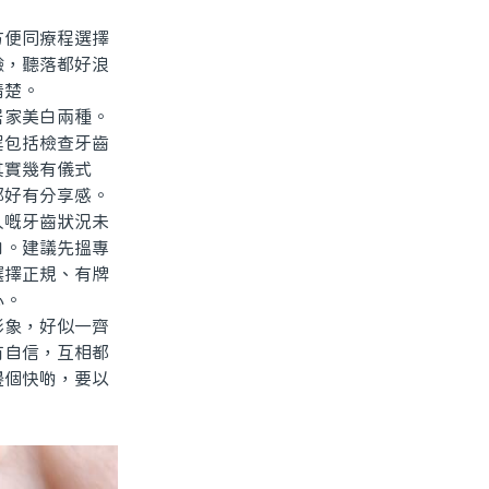
便同療程選擇
驗，聽落都好浪
清楚。
家美白兩種。
程包括檢查牙齒
其實幾有儀式
都好有分享感。
嘅牙齒狀況未
白。建議先搵專
選擇正規、有牌
心。
象，好似一齊
有自信，互相都
邊個快啲，要以