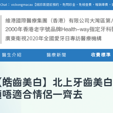
27 | WeChat： vickongmacau【就診請提前預約，免問診金，免檢查費，報銷
醫生介紹
醫療新聞
收費標準
【
皓齒美白
】
北上牙齒美白
適唔適合情侶一齊去