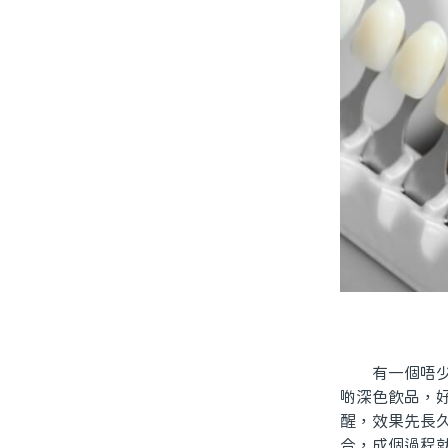
有一個唔少人
啲深色飲品，
醒，效果先長
合，成個過程