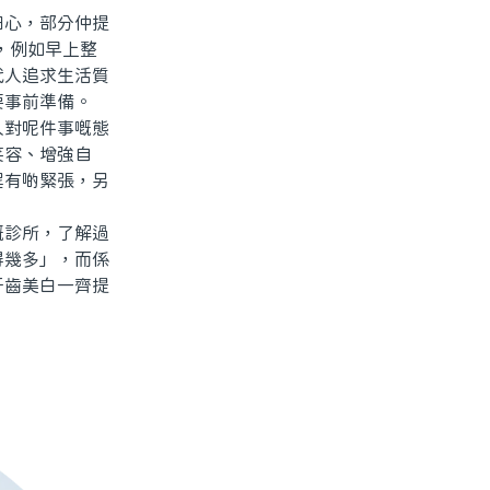
心，部分仲提
，例如早上整
代人追求生活質
要事前準備。
對呢件事嘅態
笑容、增強自
程有啲緊張，另
診所，了解過
得幾多」，而係
牙齒美白一齊提