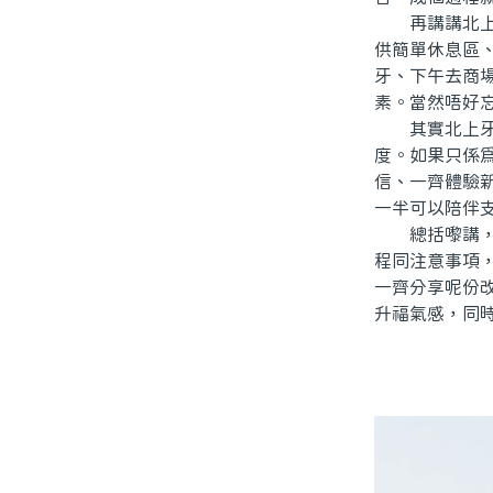
再講講北上嘅
供簡單休息區、
牙、下午去商
素。當然唔好
其實北上牙齒
度。如果只係
信、一齊體驗
一半可以陪伴
總括嚟講，北
程同注意事項
一齊分享呢份
升福氣感，同