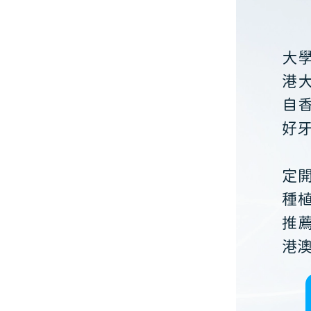
大
港
自
好
定
種
推
港