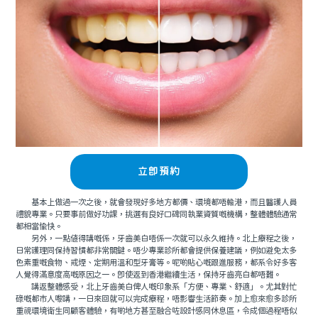
立即預約
基本上做過一次之後，就會發現好多地方都價、環境都唔輸港，而且醫護人員
禮貌專業。只要事前做好功課，挑選有良好口碑同執業資質嘅機構，整體體驗通常
都相當愉快。
另外，一點值得講嘅係，牙齒美白唔係一次就可以永久維持。北上療程之後，
日常護理同保持習慣都非常關鍵。唔少專業診所都會提供保養建議，例如避免太多
色素重嘅食物、戒煙、定期用溫和型牙膏等。呢啲貼心嘅跟進服務，都系令好多客
人覺得滿意度高嘅原因之一。即使返到香港繼續生活，保持牙齒亮白都唔難。
講返整體感受，北上牙齒美白俾人嘅印象系「方便、專業、舒適」。尤其對忙
碌嘅都市人嚟講，一日來回就可以完成療程，唔影響生活節奏。加上愈來愈多診所
重視環境衛生同顧客體驗，有啲地方甚至融合咗設計感同休息區，令成個過程唔似