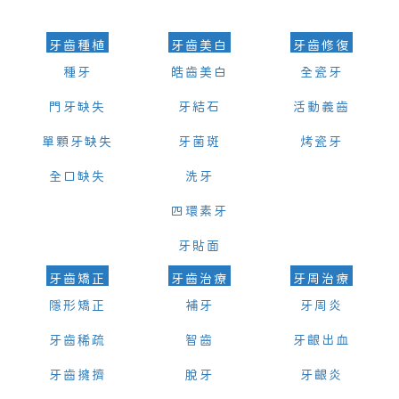
牙齒種植
牙齒美白
牙齒修復
種牙
皓齒美白
全瓷牙
門牙缺失
牙結石
活動義齒
單顆牙缺失
牙菌斑
烤瓷牙
全口缺失
洗牙
四環素牙
牙貼面
牙齒矯正
牙齒治療
牙周治療
隱形矯正
補牙
牙周炎
牙齒稀疏
智齒
牙齦出血
牙齒擁擠
脫牙
牙齦炎