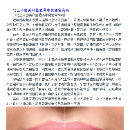
北上牙齒美白整體滿意度通常高嗎
《北上牙齒美白整體滿意度通常高嗎》
近年越嚟越多香港人選擇北上做牙齒美白，同朋友傾開都有人講「喺內地做，
似乎快啲又方便」。但到底呢個決定值唔值得？整體滿意度係咪真係如大家口碑所
講咁高？今次我哋就用貼地嘅角度，一齊睇睇北上牙齒美白究竟係乜情況。
首先，香港人對笑容嘅重視程度真係唔低。無論係返工見客、影相打卡，甚至
約會，都希望有一副幹淨又亮白嘅牙齒。牙齒美白已經唔係明星同網紅嘅專利，反
而變成咗一種普遍追求「幹淨、自信形象」嘅生活習慣。呢種需求亦令唔少人開始
探索香港以外嘅選擇，而廣東、深圳、廣州等地因爲交通方便，醫療環境亦愈來愈
完善，成爲咗熱門目的地。
喺整體體驗方面，唔少北上做過牙齒美白嘅朋友都分享過，過程通常都相當順
暢。預約系統、診所環境同醫生服務態度都有唔錯嘅評價。內地好多牙科中心都會
使用較新型嘅美白儀器，例如冷光、激光美白或者複合型療程。呢啲技術唔單只追
求白度提升，更著重顧及牙齒健康同舒適度。對怕痛嘅人嚟講，呢點尤其重要。
除咗技術層面，好多香港人都覺得北上做牙齒美白嘅整體服務感受都幾好。診
所普遍都會事前做足溝通，例如了解你嘅飲食習慣、牙色情況同理想期望，然後先
建議合適方案。呢種「度身訂造」感覺令顧客覺得有被尊重，唔係單純一刀切咁操
作。咁樣嘅細致服務同溝通，自然提升咗整體滿意度。
當然，滿意度高唔代表冇需要留意嘅地方。唔少人提到第一次北上會有少少擔
心，例如交通安排、語言表達或者唔熟悉流程。不過