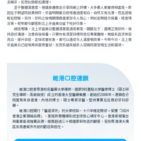
去睇牙，反而似做輕松護理。
至于整體滿意度，根據身邊朋友分享同網上評價，大多數人都覺得相當高。原
因在于期望同結果相符，牙齒明顯變白但唔會過度假白，自然又有光澤，而且過程
輕松舒服。另外，診所之後嘅關懷跟進更加令人放心，例如定期提示保養、檢查情
況等。呢啲都令顧客對北上牙齒美白留下咗好印象。
總括嚟講，北上牙齒美白整體滿意度通常都高，關鍵在于：選擇正規診所、保
持良好溝通、注意術後保養。只要你有清楚目標同信任專業團隊，無論系追求笑容
亮白、提升自信、定係改善形象，都可以達成令人滿意嘅效果。今時今日，北上做
牙齒美白已經唔再係冒險嘗試，反而系越來越多人認識同接受嘅生活新選項。
維港口腔連鎖
維港口腔是粵港知名醫藥大學導師、國家985重點大學醫學博士（碩士研
究生導師、高級教授）成立的香港大型醫療集團，創始於2008年。連鎖各分
院匯聚來自香港、內地的博士、碩士專家牙醫，堅持實實在在做好牙科診
療。
維港口腔踐行「醫道濟世」的大學校訓，十六年穩定開診。榮獲「2024
香港企業領袖品牌」，是諾貝爾種植系統全球放心植牙中心，香港新城電台
與廣東衛視推薦品牌，服務超過三十個國家和地區的顧客，受到粵港澳大灣
區及周邊城市市民的歡迎與信任。