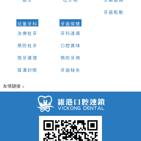
箍牙
杜牙根
牙齦萎縮
牙齒鬆動
兒童牙科
牙齒保健
治療蛀牙
牙科通識
預防蛀牙
口腔異味
換牙護理
預防牙病
窩溝封閉
牙齒缺失
友情鏈接