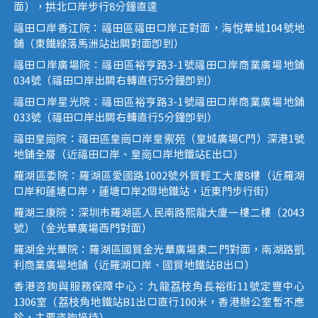
面），拱北口岸步行8分鐘直達
福田口岸香江院：福田區福田口岸正對面，海悅華城104號地
鋪（東鐵線落馬洲站出關對面即到）
福田口岸廣場院：福田區裕亨路3-1號福田口岸商業廣場地鋪
034號（福田口岸出關右轉直行5分鐘即到）
福田口岸星光院：福田區裕亨路3-1號福田口岸商業廣場地鋪
033號（福田口岸出關右轉直行5分鐘即到）
福田皇崗院：福田區皇崗口岸皇禦苑（皇城廣場C門）深港1號
地鋪全層（近福田口岸、皇崗口岸地鐵站E出口）
羅湖區委院：羅湖區愛國路1002號外貿輕工大廈8樓（近羅湖
口岸和蓮塘口岸，蓮塘口岸2個地鐵站，近東門步行街）
羅湖三康院：深圳市羅湖區人民南路熙龍大廈一樓二樓（2043
號）（金光華廣場西門對面）
羅湖金光華院：羅湖區國貿金光華廣場東二門對面，南湖路凱
利商業廣場地鋪（近羅湖口岸、國貿地鐵站B出口）
香港咨詢與服務保障中心：九龍荔枝角長裕街11號定豐中心
1306室（荔枝角地鐵站B1出口直行100米，香港辦公室暫不應