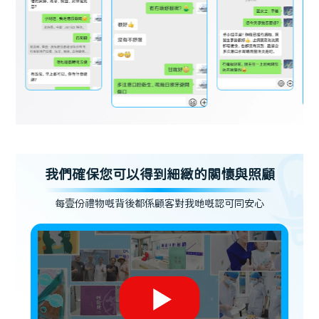
我們確保您可以得到細緻的關懷與照顧
每壹份禮物嘅背後都係顧客對我哋嘅認可同安心