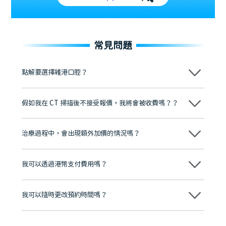
常見問題
點解要選擇維港口腔？
維港口腔踐行「醫道濟世」的大學校訓，各分院匯聚來自香港、內地的
博士碩士高資歷牙醫，十七年穩定開診。榮獲「2024香港企業領袖品
假如我在 CT 掃描後不接受報價，我將會被收費嗎？？
牌」、「2025香港企業領袖品牌」，是諾貝爾種植系統全球放心植牙中
心，香港新城電台與廣東衛視推薦品牌
不會！只要未開始實際服務之前，你不會被收取任何費用。
至今已服務超過三十個國家和地區的顧客，受到粵港澳大灣區及周邊城
市市民極高的口碑評價及信任推薦 珠海、深圳設有八大分院，香港亦設
治療過程中，會出現額外加價的情況嗎？
有咨詢及服務保障中心，有任何問題都可以隨時預約免費咨詢，讓人十
分放心
不會，治療前我們會詳細說明治療方案及對應的價錢，顧客同意並簽字
後，我們才會正式進行診療服務
我可以透過港幣支付費用嗎？
可以。維港口腔會按照當日匯率轉算收取費用，而匯率會及時告知客人
我可以隨時更改預約時間嗎？
可以，請盡早通過wechat或whatsapp聯絡我們，告知我們你原本預約
的時間及資料，並且重新預約的日期及時段