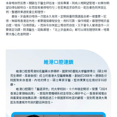
本身嘅自然反應。關鍵在于醫生評估准、技術專業、同病人嘅期望管理。如果你期
望白得似紙咁白，反而容易覺得唔均勻；但若果追求自然白、配合膚色同笑容比
例，整體效果通常會比較理想。
最後，牙齒美白唔係一次就永久有效，定期保養同慎選産品都一樣重要。記
得，無論喺香港定內地，都要確保療程安全、用料可靠、操作規範。最理想嘅牙齒
白度，唔係「白得誇張」，而係令你笑起上嚟自然自信，又不會令人覺得造作。只
要做足功課、問清醫生、認真護理，「北上牙齒美白」都可以得到理想效果，唔需
要太擔心色差問題。
維港口腔連鎖
維港口腔是粵港知名醫藥大學導師、國家985重點大學醫學博士（碩士研
究生導師、高級教授）成立的香港大型醫療集團，創始於2008年。連鎖各分
院匯聚來自香港、內地的博士、碩士專家牙醫，堅持實實在在做好牙科診
療。
維港口腔踐行「醫道濟世」的大學校訓，十六年穩定開診。榮獲「2024
香港企業領袖品牌」，是諾貝爾種植系統全球放心植牙中心，香港新城電台
與廣東衛視推薦品牌，服務超過三十個國家和地區的顧客，受到粵港澳大灣
區及周邊城市市民的歡迎與信任。