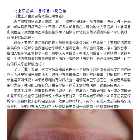
北上牙齒美白會唔會出現色差
《北上牙齒美白會唔會出現色差》
近年愈嚟愈多香港人喜歡「北上」搞美容同睇牙，除咗矯形、洗牙之外，牙齒
美白都成爲熱門項目之一。不過，好多人都會擔心：喺內地做完牙齒美白，會唔會
出現色差？究竟邊啲因素會影響效果？點樣可以做到自然又靓嘅笑容？今日我哋一
齊傾下呢個話題。
首先，要明白牙齒美白原理。無論喺香港定係內地，牙齒美白主要都係透過專
業美白劑，分解牙齒表面或者牙釉質入面嘅色素，令牙齒睇落更白淨。但要留意，
每個人嘅牙色原本都唔一樣，有啲人天生偏黃、有啲人則偏白，骨質結構、飲食習
慣、生活方式都會影響最終效果。所以，有時候「唔均勻」未必係技術問題，仲可
能係個人牙齒狀態造成。
至于「北上美白」會唔會有風險或者色差，重點喺于診所嘅專業程度同溝通過
程。內地美容同牙科市場大，好多地方設備先進、醫生經驗豐富；但同時間，亦有
參差唔齊嘅情況。如果喺療程前冇做好檢查、唔清楚自己牙齒底色、或者産品濃度
用得太高，就可能出現部分牙齒白得快、部分未變得咁明顯，從而造成色差。
要減少風險，最重要係選擇合資格、衛生標准高、口碑好嘅診所。做之前最好
由醫師幫你檢查牙齒健康狀況，例如有冇蛀牙、牙石或者牙龈炎。如果牙齒表面唔
幹淨，美白劑就未必能完全滲透，效果自然唔均勻。另外，有啲人之前做過補牙或
瓷貼片，呢啲地方係人工材料，唔會隨著美白劑一齊變白，所以都會形成輕