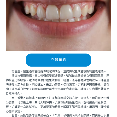
立即預約
微色差。醫生通常會提醒你哋呢啲情況，並提供配色或者後期調整嘅建議。
除咗技術同設備，美白後嘅保養都好關鍵。啱啱做完牙齒美白嘅頭兩三日，牙
釉質會比較敏感，呢個時候最好避免飲咖啡、紅酒、茶等容易染色嘅飲品，亦盡量
唔好食太深色食物，例如醬油、朱古力等等。保持清潔、定期刷牙同用牙線，都有
助于延長美白效果。如果能夠跟住醫生指示再配合家庭美白護理，牙齒顔色就會更
自然同持久。
至于香港人選擇北上嘅原因，好多都係因爲交通方便、選擇多、預約靈活。喺
出發前，可以網上睇下其他人嘅評價，了解診所嘅衛生環境、器材技術同服務流
程。尤其第一次嘗試嘅人，更加要花啲時間比較同了解唔同機構，用透明、理性嘅
心態去決定。
其實，無論喺邊度做牙齒美白，「色差」並唔係內地特有問題，而係美白治療