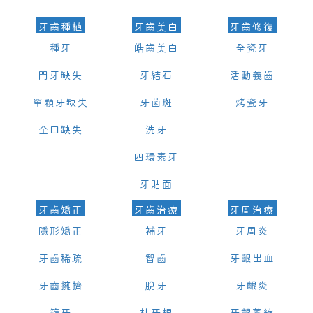
牙齒種植
牙齒美白
牙齒修復
種牙
皓齒美白
全瓷牙
門牙缺失
牙結石
活動義齒
單顆牙缺失
牙菌斑
烤瓷牙
全口缺失
洗牙
四環素牙
牙貼面
牙齒矯正
牙齒治療
牙周治療
隱形矯正
補牙
牙周炎
牙齒稀疏
智齒
牙齦出血
牙齒擁擠
脫牙
牙齦炎