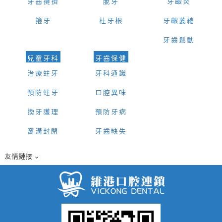
牙齒擁擠
脫牙
牙齦炎
箍牙
杜牙根
牙齦萎縮
牙齒鬆動
兒童牙科
牙齒保健
治療蛀牙
牙科通識
預防蛀牙
口腔異味
換牙護理
預防牙病
窩溝封閉
牙齒缺失
友情鏈接