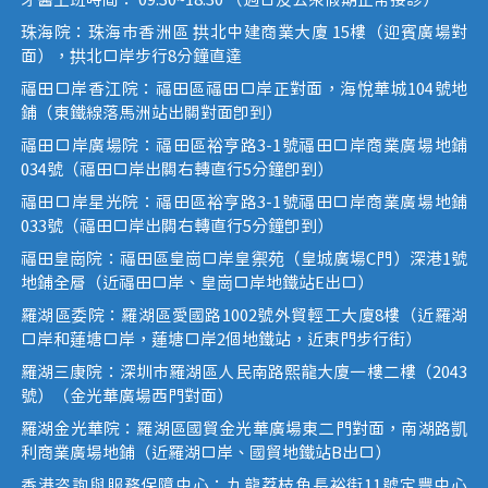
牙醫上班時間： 09:30~18:30 （週日及公眾假期正常接診）
珠海院：珠海市香洲區 拱北中建商業大廈 15樓（迎賓廣場對
面），拱北口岸步行8分鐘直達
福田口岸香江院：福田區福田口岸正對面，海悅華城104號地
鋪（東鐵線落馬洲站出關對面即到）
福田口岸廣場院：福田區裕亨路3-1號福田口岸商業廣場地鋪
034號（福田口岸出關右轉直行5分鐘即到）
福田口岸星光院：福田區裕亨路3-1號福田口岸商業廣場地鋪
033號（福田口岸出關右轉直行5分鐘即到）
福田皇崗院：福田區皇崗口岸皇禦苑（皇城廣場C門）深港1號
地鋪全層（近福田口岸、皇崗口岸地鐵站E出口）
羅湖區委院：羅湖區愛國路1002號外貿輕工大廈8樓（近羅湖
口岸和蓮塘口岸，蓮塘口岸2個地鐵站，近東門步行街）
羅湖三康院：深圳市羅湖區人民南路熙龍大廈一樓二樓（2043
號）（金光華廣場西門對面）
羅湖金光華院：羅湖區國貿金光華廣場東二門對面，南湖路凱
利商業廣場地鋪（近羅湖口岸、國貿地鐵站B出口）
香港咨詢與服務保障中心：九龍荔枝角長裕街11號定豐中心