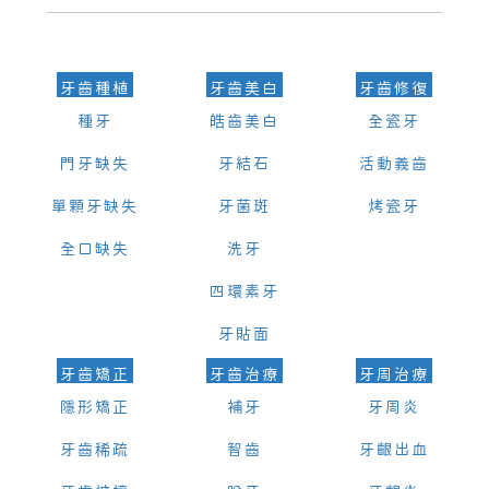
可以，請盡早通過wechat或whatsapp聯絡我們，告知我們你原本預約
的時間及資料，並且重新預約的日期及時段
牙齒種植
牙齒美白
牙齒修復
種牙
皓齒美白
全瓷牙
門牙缺失
牙結石
活動義齒
單顆牙缺失
牙菌斑
烤瓷牙
全口缺失
洗牙
四環素牙
牙貼面
牙齒矯正
牙齒治療
牙周治療
隱形矯正
補牙
牙周炎
牙齒稀疏
智齒
牙齦出血