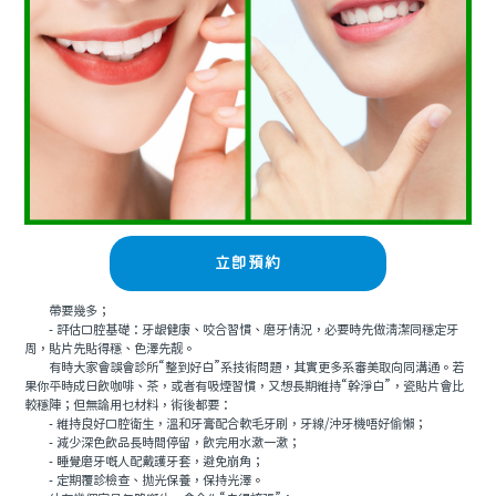
立即預約
帶要幾多；
- 評估口腔基礎：牙龈健康、咬合習慣、磨牙情況，必要時先做清潔同穩定牙
周，貼片先貼得穩、色澤先靓。
有時大家會誤會診所“整到好白”系技術問題，其實更多系審美取向同溝通。若
果你平時成日飲咖啡、茶，或者有吸煙習慣，又想長期維持“幹淨白”，瓷貼片會比
較穩陣；但無論用乜材料，術後都要：
- 維持良好口腔衛生，溫和牙膏配合軟毛牙刷，牙線/沖牙機唔好偷懶；
- 減少深色飲品長時間停留，飲完用水漱一漱；
- 睡覺磨牙嘅人配戴護牙套，避免崩角；
- 定期覆診檢查、抛光保養，保持光澤。