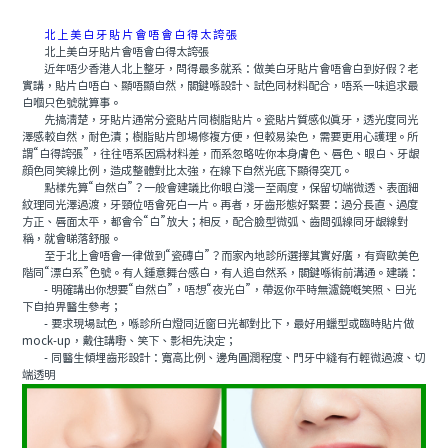
北上美白牙貼片會唔會白得太誇張
北上美白牙貼片會唔會白得太誇張
近年唔少香港人北上整牙，問得最多就系：做美白牙貼片會唔會白到好假？老
實講，貼片白唔白、顯唔顯自然，關鍵喺設計、試色同材料配合，唔系一味追求最
白嗰只色號就算事。
先搞清楚，牙貼片通常分瓷貼片同樹脂貼片。瓷貼片質感似真牙，透光度同光
澤感較自然，耐色漬；樹脂貼片即場修複方便，但較易染色，需要更用心護理。所
謂“白得誇張”，往往唔系因爲材料差，而系忽略咗你本身膚色、唇色、眼白、牙龈
顔色同笑線比例，造成整體對比太強，在線下自然光底下顯得突兀。
點樣先算“自然白”？一般會建議比你眼白淺一至兩度，保留切端微透、表面細
紋理同光澤過渡，牙頸位唔會死白一片。再者，牙齒形態好緊要：過分長直、過度
方正、唇面太平，都會令“白”放大；相反，配合臉型微弧、齒間弧線同牙龈線對
稱，就會睇落舒服。
至于北上會唔會一律做到“瓷磚白”？而家內地診所選擇其實好廣，有齊歐美色
階同“漂白系”色號。有人鍾意舞台感白，有人追自然系，關鍵喺術前溝通。建議：
- 明確講出你想要“自然白”，唔想“夜光白”，帶返你平時無濾鏡嘅笑照、日光
下自拍畀醫生參考；
- 要求現場試色，喺診所白燈同近窗日光都對比下，最好用蠟型或臨時貼片做
mock-up，戴住講嘢、笑下、影相先決定；
- 同醫生傾埋齒形設計：寬高比例、邊角圓潤程度、門牙中縫有冇輕微過渡、切
端透明