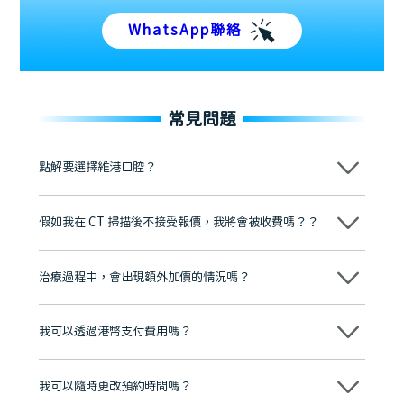
WhatsApp聯絡
常見問題
點解要選擇維港口腔？
維港口腔踐行「醫道濟世」的大學校訓，各分院匯聚來自香港、內地的
博士碩士高資歷牙醫，十七年穩定開診。榮獲「2024香港企業領袖品
假如我在 CT 掃描後不接受報價，我將會被收費嗎？？
牌」、「2025香港企業領袖品牌」，是諾貝爾種植系統全球放心植牙中
心，香港新城電台與廣東衛視推薦品牌
不會！只要未開始實際服務之前，你不會被收取任何費用。
至今已服務超過三十個國家和地區的顧客，受到粵港澳大灣區及周邊城
市市民極高的口碑評價及信任推薦 珠海、深圳設有八大分院，香港亦設
治療過程中，會出現額外加價的情況嗎？
有咨詢及服務保障中心，有任何問題都可以隨時預約免費咨詢，讓人十
分放心
不會，治療前我們會詳細說明治療方案及對應的價錢，顧客同意並簽字
後，我們才會正式進行診療服務
我可以透過港幣支付費用嗎？
可以。維港口腔會按照當日匯率轉算收取費用，而匯率會及時告知客人
我可以隨時更改預約時間嗎？