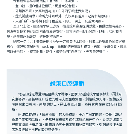
仲有幾個容易忽略嘅位，會令你“白得誇張”：
- 全口統一極白但膚色偏暖，反差大就會假；
- 牙龈線不齊，笑高時露紅肉，白牙同牙龈邊界太硬；
- 燈光濾鏡誤導，診所光線同戶外日光效果有差異，記得多場景睇；
- 只顧“白”，忽略與下排牙色差距，開口一笑上下反差太明顯。
至于北上做，建議預早網上咨詢，搞清診所會否提供試戴、色階選擇有幾多、
有沒有影像化笑容設計同術後跟進安排。語言溝通一般冇問題，但都可以列個清
單，落單前逐點確認，避免期望落差。
總結一句：北上美白牙貼片並唔一定會白得太誇張。只要以你嘅膚色同笑容爲
核心，做好術前試色與mock-up，齒形同透光度設計得宜，再加上後續保養，效果
可以好自然、上鏡又耐看。記住，最啱你嘅“自然白”，先系最好嘅白。
維港口腔連鎖
維港口腔是粵港知名醫藥大學導師、國家985重點大學醫學博士（碩士研
究生導師、高級教授）成立的香港大型醫療集團，創始於2008年。連鎖各分
院匯聚來自香港、內地的博士、碩士專家牙醫，堅持實實在在做好牙科診
療。
維港口腔踐行「醫道濟世」的大學校訓，十六年穩定開診。榮獲「2024
香港企業領袖品牌」，是諾貝爾種植系統全球放心植牙中心，香港新城電台
與廣東衛視推薦品牌，服務超過三十個國家和地區的顧客，受到粵港澳大灣
區及周邊城市市民的歡迎與信任。