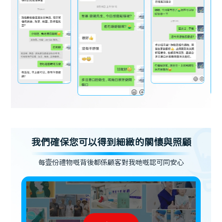
我們確保您可以得到細緻的關懷與照顧
每壹份禮物嘅背後都係顧客對我哋嘅認可同安心