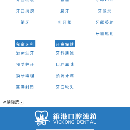
牙齒稀疏
智齒
牙齦出血
牙齒擁擠
脫牙
牙齦炎
箍牙
杜牙根
牙齦萎縮
牙齒鬆動
兒童牙科
牙齒保健
治療蛀牙
牙科通識
預防蛀牙
口腔異味
換牙護理
預防牙病
窩溝封閉
牙齒缺失
友情鏈接