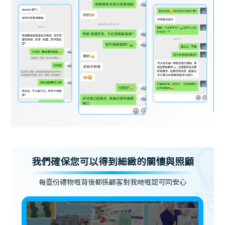
我們確保您可以得到細緻的關懷與照顧
每壹份禮物嘅背後都係顧客對我哋嘅認可同安心