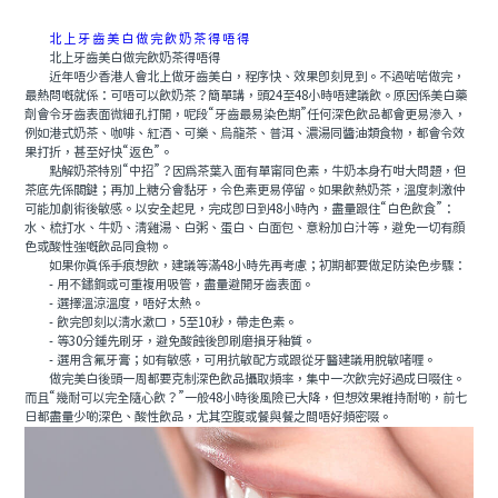
北上牙齒美白做完飲奶茶得唔得
北上牙齒美白做完飲奶茶得唔得
近年唔少香港人會北上做牙齒美白，程序快、效果即刻見到。不過啱啱做完，
最熱問嘅就係：可唔可以飲奶茶？簡單講，頭24至48小時唔建議飲。原因係美白藥
劑會令牙齒表面微細孔打開，呢段“牙齒最易染色期”任何深色飲品都會更易滲入，
例如港式奶茶、咖啡、紅酒、可樂、烏龍茶、普洱、濃湯同醬油類食物，都會令效
果打折，甚至好快“返色”。
點解奶茶特別“中招”？因爲茶葉入面有單甯同色素，牛奶本身冇咁大問題，但
茶底先係關鍵；再加上糖分會黏牙，令色素更易停留。如果飲熱奶茶，溫度刺激仲
可能加劇術後敏感。以安全起見，完成即日到48小時內，盡量跟住“白色飲食”：
水、梳打水、牛奶、清雞湯、白粥、蛋白、白面包、意粉加白汁等，避免一切有顔
色或酸性強嘅飲品同食物。
如果你真係手痕想飲，建議等滿48小時先再考慮；初期都要做足防染色步驟：
- 用不鏽鋼或可重複用吸管，盡量避開牙齒表面。
- 選擇溫涼溫度，唔好太熱。
- 飲完即刻以清水漱口，5至10秒，帶走色素。
- 等30分鍾先刷牙，避免酸蝕後即刷磨損牙釉質。
- 選用含氟牙膏；如有敏感，可用抗敏配方或跟從牙醫建議用脫敏啫喱。
做完美白後頭一周都要克制深色飲品攝取頻率，集中一次飲完好過成日啜住。
而且“幾耐可以完全隨心飲？”一般48小時後風險已大降，但想效果維持耐啲，前七
日都盡量少啲深色、酸性飲品，尤其空腹或餐與餐之間唔好頻密啜。