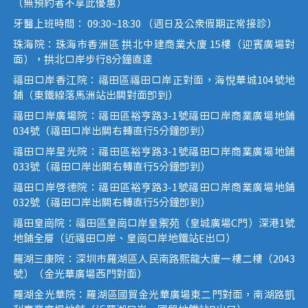
（無預約者不享此優惠）
牙醫上班時間： 09:30~18:30 （週日及公眾假期正常接診）
珠海院：珠海市香洲區 拱北中建商業大廈 15樓（迎賓廣場對
面），拱北口岸步行8分鐘直達
福田口岸香江院：福田區福田口岸正對面，海悅華城104號地
鋪（東鐵線落馬洲站出關對面即到）
福田口岸廣場院：福田區裕亨路3-1號福田口岸商業廣場地鋪
034號（福田口岸出關右轉直行5分鐘即到）
福田口岸星光院：福田區裕亨路3-1號福田口岸商業廣場地鋪
033號（福田口岸出關右轉直行5分鐘即到）
福田口岸啟德院：福田區裕亨路3-1號福田口岸商業廣場地鋪
032號（福田口岸出關右轉直行5分鐘即到）
福田皇崗院：福田區皇崗口岸皇禦苑（皇城廣場C門）深港1號
地鋪全層（近福田口岸、皇崗口岸地鐵站E出口）
羅湖三康院：深圳市羅湖區人民南路熙龍大廈一樓二樓（2043
號）（金光華廣場西門對面）
羅湖金光華院：羅湖區國貿金光華廣場東二門對面，南湖路凱