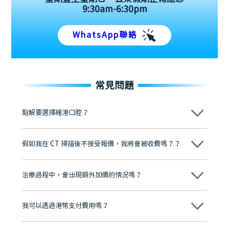
9:30am-6:30pm
WhatsApp聯絡
常見問題
點解要選擇維港口腔？
維港口腔踐行「醫道濟世」的大學校訓，各分院匯聚來自香港、內地的
博士碩士高資歷牙醫，十七年穩定開診。榮獲「2024香港企業領袖品
假如我在 CT 掃描後不接受報價，我將會被收費嗎？？
牌」、「2025香港企業領袖品牌」，是諾貝爾種植系統全球放心植牙中
心，香港新城電台與廣東衛視推薦品牌
不會！只要未開始實際服務之前，你不會被收取任何費用。
至今已服務超過三十個國家和地區的顧客，受到粵港澳大灣區及周邊城
市市民極高的口碑評價及信任推薦 珠海、深圳設有八大分院，香港亦設
治療過程中，會出現額外加價的情況嗎？
有咨詢及服務保障中心，有任何問題都可以隨時預約免費咨詢，讓人十
分放心
不會，治療前我們會詳細說明治療方案及對應的價錢，顧客同意並簽字
後，我們才會正式進行診療服務
我可以透過港幣支付費用嗎？
可以。維港口腔會按照當日匯率轉算收取費用，而匯率會及時告知客人