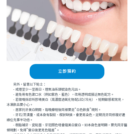
立即預約
另外，留意以下貼士：
- 戒煙至少一至兩日，煙焦油系頭號染色元凶。
- 避免用有色漱口水（例如紫色、藍色），改用透明或接近無色配方。
- 若做嘅係診所即場美白（高濃度過氧化物配LED/冷光），短期敏感較常見，
冰凍飲品要小心。
- 居家托牙美白期間，每晚療程後同樣要走“白色飲食”規則。
- 牙石/茶漬重、或本身有裂紋、楔狀缺損，會更易染色，定期洗牙同修複好邊
緣位先事半功倍。
- 樹脂補牙、瓷貼面、牙冠顔色唔會隨美白變白，如本身色差明顯，要先同牙醫
傾規劃，免得“變白後更見色階差”。