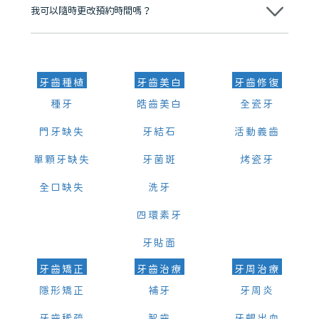
我可以隨時更改預約時間嗎？
可以，請盡早通過wechat或whatsapp聯絡我們，告知我們你原本預約
的時間及資料，並且重新預約的日期及時段
牙齒種植
牙齒美白
牙齒修復
種牙
皓齒美白
全瓷牙
門牙缺失
牙結石
活動義齒
單顆牙缺失
牙菌斑
烤瓷牙
全口缺失
洗牙
四環素牙
牙貼面
牙齒矯正
牙齒治療
牙周治療
隱形矯正
補牙
牙周炎