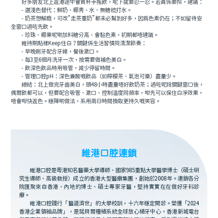
好多朋友北上返港途中會買杯手搖飲，呢下就要忍一忍。若真係要拎，建議：
- 選淺色替代：鮮奶、椰青、水、無糖梳打水。
- 奶茶想解瘾，可改“走茶重奶”都未必幫到好多，因爲色素仍在；不如留待安
全窗口過咗先飲。
- 珍珠、椰果呢啲加料糖分高、會黏色素，初期都唔建議。
維持期點樣Keep住白？關鍵係生活習慣同清潔節奏：
- 早晚刷牙配合牙線，餐後漱口。
- 每3至6個月洗牙一次，按需要做補色美白。
- 飲深色飲品時用吸管，減少停留時間。
- 管理口腔pH：深色兼酸嘅飲品（如檸檬茶、氣泡可樂）盡量少。
總結：北上做完牙齒美白，頭48小時盡量唔好飲奶茶；過咗呢段關鍵窗口後，
偶爾飲都可以，但要配合吸管、漱口、控制溫度同頻率，咁先可以保住白淨效果，
唔會咁快返色。穩陣啲做法，系用兩日時間換取更持久嘅笑容。
維港口腔連鎖
維港口腔是粵港知名醫藥大學導師、國家985重點大學醫學博士（碩士研
究生導師、高級教授）成立的香港大型醫療集團，創始於2008年。連鎖各分
院匯聚來自香港、內地的博士、碩士專家牙醫，堅持實實在在做好牙科診
療。
維港口腔踐行「醫道濟世」的大學校訓，十六年穩定開診。榮獲「2024
香港企業領袖品牌」，是諾貝爾種植系統全球放心植牙中心，香港新城電台