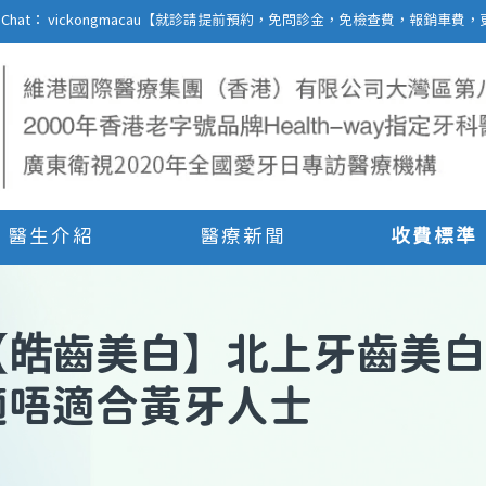
27 | WeChat： vickongmacau【就診請提前預約，免問診金，免檢查費，報銷
醫生介紹
醫療新聞
收費標準
【
皓齒美白
】
北上牙齒美白
適唔適合黃牙人士