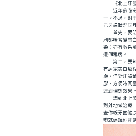
《北上牙齒美
近年愈嚟愈多
一。不過，對
己牙齒狀況同
首先，要明白
刷都唔會變雪
染；亦有啲系
邊個程度。
第二，要知道
有居家美白療
顯，但對牙齒
膠，方便時間
達到理想效果
講到北上美白
到外地做治療
查你嘅牙齒健
嚟就建議你即