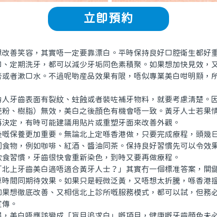
立即預約
善笑容，其實唔一定要靠漂白。平時保持良好口腔衛生都好重
口、定期洗牙，都可以減少牙垢同色素積聚。如果想加快見效，
膏或者漱口水。不過呢啲産品效果有限，唔似專業美白咁明顯，
牙齒表面有裂紋、蛀蝕或者裝咗補牙物料，就要考慮清楚。因
瓷粉、樹脂）無效，美白之後顔色有機會唔一致。黃牙人士若果
再決定，有時可能建議用貼片或重塑牙面來改善外觀。
保養更加重要。無論北上定喺香港做，只要完成療程，頭幾日
同食物，例如咖啡、紅酒、醬油同茶。保持良好習慣先可以令效
飲食習慣，牙齒很快會重新染色，到時又要再做療程。
上牙齒美白適唔適合黃牙人士？」其實冇一個標准答案，關鍵
算時間同期待效果。如果只是輕微泛黃，又唔想太折騰，喺香港
如果想徹底改善、又相信北上診所嘅服務模式，都可以試，但務
宣傳。
美白唔應該變成「盲目追求白」嘅項目，健康嘅牙齒顔色未必