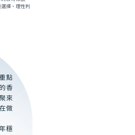
重選擇、理性判
重點
的香
聚來
在做
年穩