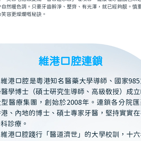
少自然暖色調。只要牙齒幹淨、整齊、有光澤，就已經夠靓。慎
令笑容更燦爛嘅秘訣。
維港口腔連鎖
維港口腔是粵港知名醫藥大學導師、國家985
學醫學博士（碩士研究生導師、高級教授）成立
大型醫療集團，創始於2008年。連鎖各分院匯
香港、內地的博士、碩士專家牙醫，堅持實實在
牙科診療。
維港口腔踐行「醫道濟世」的大學校訓，十六