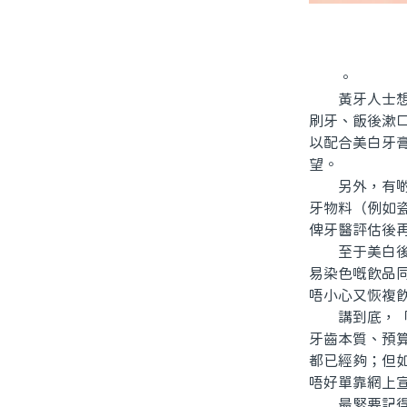
。
黃牙人士想改
刷牙、飯後漱
以配合美白牙
望。
另外，有啲人
牙物料（例如
俾牙醫評估後
至于美白後嘅
易染色嘅飲品
唔小心又恢複
講到底，「北
牙齒本質、預
都已經夠；但
唔好單靠網上
最緊要記得，