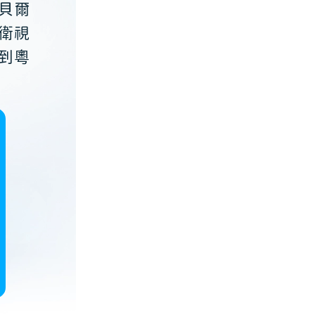
貝爾
衛視
到粵