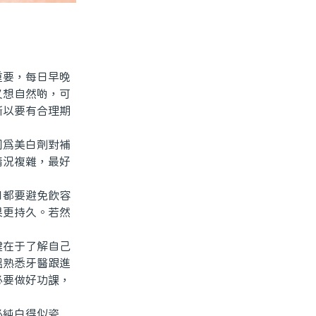
要，每日早晚
又想自然啲，可
所以要有合理期
爲美白劑對補
情況複雜，最好
都要避免飲容
果更持久。若然
在于了解自己
搵熟悉牙醫跟進
必要做好功課，
純白得似瓷