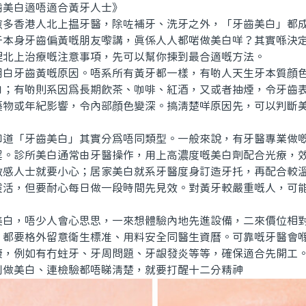
白適唔適合黃牙人士》
香港人北上揾牙醫，除咗補牙、洗牙之外，「牙齒美白」都成
于本身牙齒偏黃嘅朋友嚟講，真係人人都啱做美白咩？其實喺決
埋北上治療嘅注意事項，先可以幫你揀到最合適嘅方法。
牙齒黃嘅原因。唔系所有黃牙都一樣，有啲人天生牙本質顔色
白；有啲則系因爲長期飲茶、咖啡、紅酒，又或者抽煙，令牙齒
藥物或年紀影響，令內部顔色變深。搞清楚咩原因先，可以判斷
「牙齒美白」其實分爲唔同類型。一般來說，有牙醫專業做嘅
程。診所美白通常由牙醫操作，用上高濃度嘅美白劑配合光療，
敏感人士就要小心；居家美白就系牙醫度身訂造牙托，再配合較
靈活，但要耐心每日做一段時間先見效。對黃牙較嚴重嘅人，可
。
，唔少人會心思思，一來想體驗內地先進設備，二來價位相對
，都要格外留意衛生標准、用料安全同醫生資曆。可靠嘅牙醫會
康，例如有冇蛀牙、牙周問題、牙龈發炎等等，確保適合先開工
刻做美白、連檢驗都唔睇清楚，就要打醒十二分精神