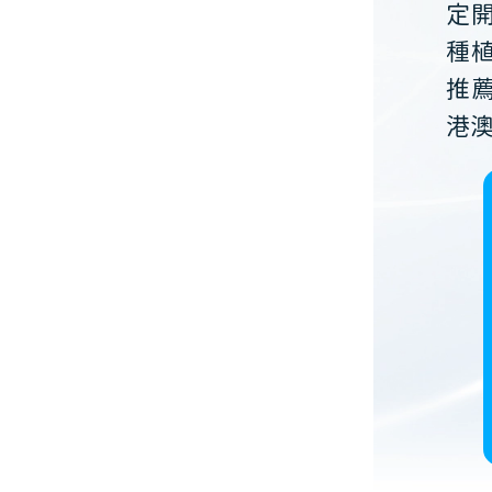
定
種
推
港