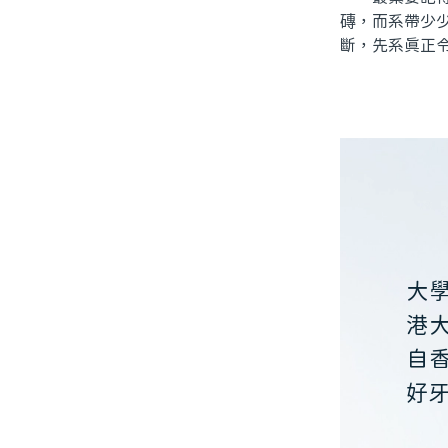
磚，而系帶少
斷，先系真正
大
港
自
好