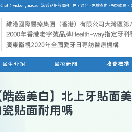
27 | WeChat： vickongmacau【就診請提前預約，免問診金，免檢查費，報銷
醫生介紹
醫療新聞
收費標準
【
皓齒美白
】
北上牙貼面美
白瓷貼面耐用嗎