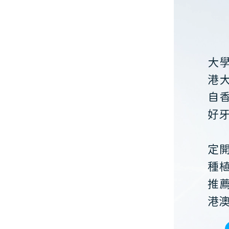
大
港
自
好
定
種
推
港