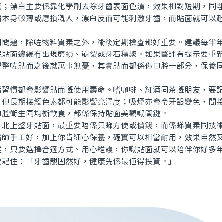
狀；漂白主要係靠化學劑去除牙齒表面色漬，效果相對短期，同
齒本身較薄或磨損嘅人，漂白反而可能刺激牙齒，而貼面就可以
題，除咗物料質素之外，術後定期檢查都好重要。建議每半年
保貼面邊緣冇出現磨損、崩裂或牙石積聚。如果醫師有提示要重
得整咗貼面之後就萬事無憂，其實貼面都係你口腔一部分，保養
慣都會影響貼面嘅使用壽命。嗜咖啡、紅酒同茶嘅朋友，要記
，但長期接觸色素都可能影響亮澤度；吸煙亦會令牙齦變色，間
口腔衛生同均衡飲食，都係保持貼面美觀嘅關鍵。
上整牙貼面，最重要唔係只睇方便或價錢，而係睇質素同技術
醫師手工好，加上你肯細心保養，確實可以相當耐用，效果自然
難，只要選擇合適方式、用心維護，你嘅貼面就可以陪伴你好多
要記住：「牙齒靚固然好，健康先係最值得投資。」