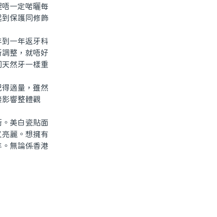
埋唔一定啱曬每
起到保護同修飾
到一年返牙科
新調整，就唔好
同天然牙一樣重
得適量，雖然
接影響整體觀
。美白瓷貼面
又亮麗。想擁有
年。無論係香港