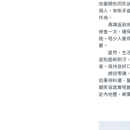
改變顏色同形
個人。有啲牙
作用。
再講返耐用問
檢查一次，確
拖。唔少人覺
要。
當然，生活習
瓷貼面較耐汙
感。保持良好
總括嚟講，北
如果用料優、
靚笑容其實唔
定內地整，都