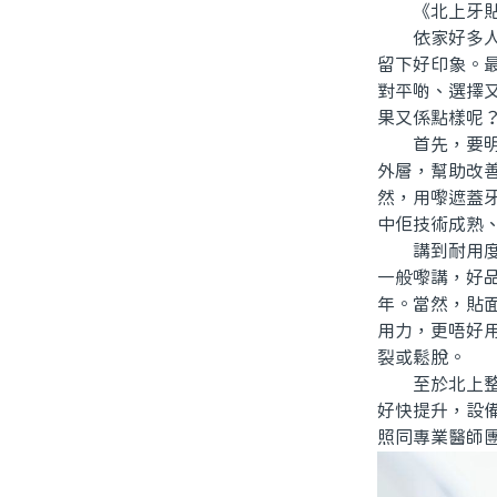
《北上牙貼
依家好多人追
留下好印象。
對平啲、選擇
果又係點樣呢
首先，要明白
外層，幫助改
然，用嚟遮蓋
中佢技術成熟
講到耐用度，
一般嚟講，好
年。當然，貼
用力，更唔好
裂或鬆脫。
至於北上整牙
好快提升，設
照同專業醫師