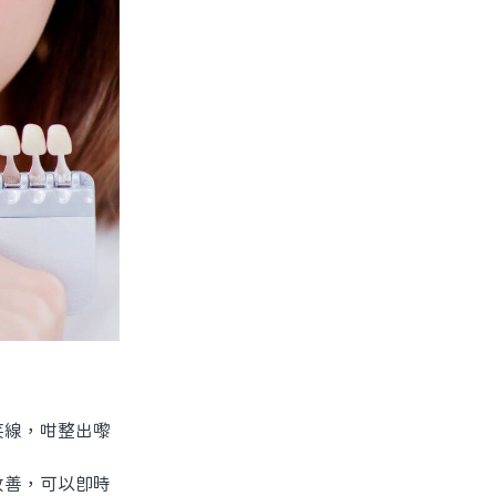
線，咁整出嚟
善，可以即時