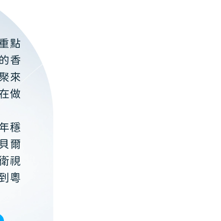
重點
的香
聚來
在做
年穩
貝爾
衛視
到粵