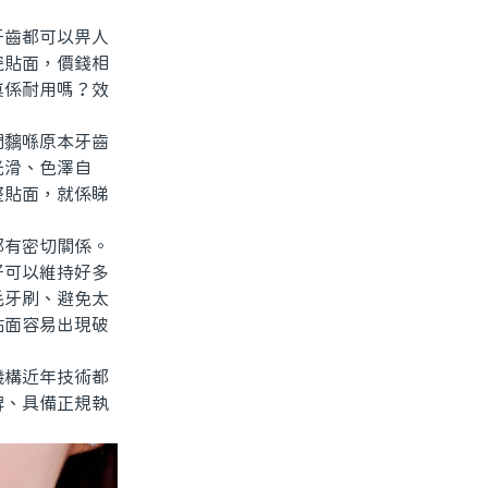
齒都可以畀人
瓷貼面，價錢相
真係耐用嗎？效
黐喺原本牙齒
光滑、色澤自
整貼面，就係睇
有密切關係。
好可以維持好多
毛牙刷、避免太
貼面容易出現破
構近年技術都
碑、具備正規執