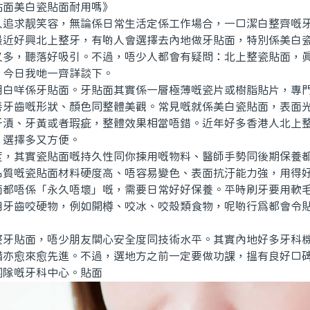
面美白瓷貼面耐用嗎》
求靓笑容，無論係日常生活定係工作場合，一口潔白整齊嘅牙
最近好興北上整牙，有啲人會選擇去內地做牙貼面，特別係美白
又多，聽落好吸引。不過，唔少人都會有疑問：北上整瓷貼面，
？今日我哋一齊詳談下。
咩係牙貼面。牙貼面其實係一層極薄嘅瓷片或樹脂貼片，專門
善牙齒嘅形狀、顏色同整體美觀。常見嘅就係美白瓷貼面，表面
牙漬、牙黃或者瑕疵，整體效果相當唔錯。近年好多香港人北上
、選擇多又方便。
其實瓷貼面嘅持久性同你揀用嘅物料、醫師手勢同後期保養都
品質嘅瓷貼面材料硬度高、唔容易變色、表面抗汙能力強，用得
面都唔係「永久唔壞」嘅，需要日常好好保養。平時刷牙要用軟
用牙齒咬硬物，例如開樽、咬冰、咬殼類食物，呢啲行為都會令
貼面，唔少朋友關心安全度同技術水平。其實內地好多牙科機
備亦愈來愈先進。不過，選地方之前一定要做功課，搵有良好口
團隊嘅牙科中心。貼面