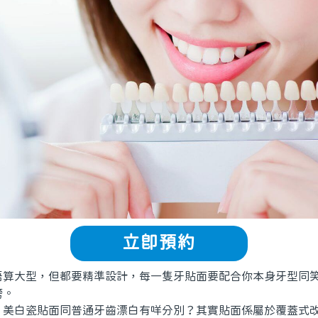
立即預約
大型，但都要精準設計，每一隻牙貼面要配合你本身牙型同笑
誇。
白瓷貼面同普通牙齒漂白有咩分別？其實貼面係屬於覆蓋式改