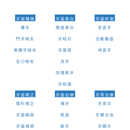
的時間及資料，並且重新預約的日期及時段
牙齒種植
牙齒美白
牙齒修復
種牙
皓齒美白
全瓷牙
門牙缺失
牙結石
活動義齒
單顆牙缺失
牙菌斑
烤瓷牙
全口缺失
洗牙
四環素牙
牙貼面
牙齒矯正
牙齒治療
牙周治療
隱形矯正
補牙
牙周炎
牙齒稀疏
智齒
牙齦出血
牙齒擁擠
脫牙
牙齦炎