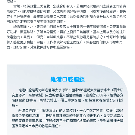
散發。
當然，唔係話北上美白就一定適合所有人。若果你經常飛來飛去或者工作節奏
唔穩定，可能安排時間比較難。又或者你偏好喺香港做，因爲方便後續跟進，都係
完全合理嘅選擇。最重要係衡量自己需要：系咪真係想短期內提升個人形象？系咪
可以配合定期保養？呢啲都係決定因素。
總括嚟講，北上牙齒美白對經常見客人士確實係一個不錯嘅選項。只要事前做
好功課、慎選診所、了解自身情況，再加上良好日常維護，基本上可以放心地提升
笑容魅力。畢竟，一個亮白自然嘅笑容，不單止幫你喺見客時加分，仲可以令你整
個人感覺更加積極、自信，工作表現都可能因而提升。笑容就好似個人形象嘅門
面，護好牙齒，其實就係護好你嘅職業氣場。
維港口腔連鎖
維港口腔是粵港知名醫藥大學導師、國家985重點大學醫學博士（碩士研
究生導師、高級教授）成立的香港大型醫療集團，創始於2008年。連鎖各分
院匯聚來自香港、內地的博士、碩士專家牙醫，堅持實實在在做好牙科診
療。
維港口腔踐行「醫道濟世」的大學校訓，十六年穩定開診。榮獲「2024
香港企業領袖品牌」，是諾貝爾種植系統全球放心植牙中心，香港新城電台
與廣東衛視推薦品牌，服務超過三十個國家和地區的顧客，受到粵港澳大灣
區及周邊城市市民的歡迎與信任。