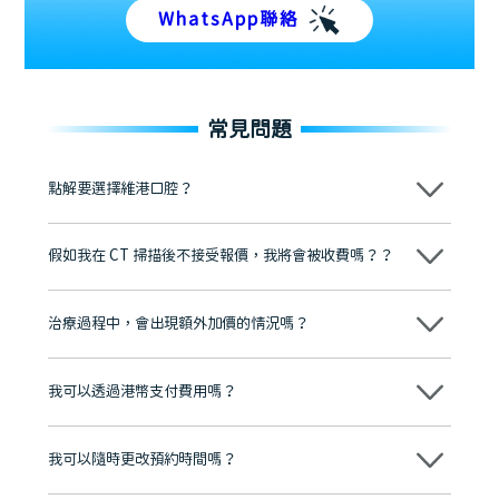
WhatsApp聯絡
常見問題
點解要選擇維港口腔？
維港口腔踐行「醫道濟世」的大學校訓，各分院匯聚來自香港、內地的
博士碩士高資歷牙醫，十七年穩定開診。榮獲「2024香港企業領袖品
假如我在 CT 掃描後不接受報價，我將會被收費嗎？？
牌」、「2025香港企業領袖品牌」，是諾貝爾種植系統全球放心植牙中
心，香港新城電台與廣東衛視推薦品牌
不會！只要未開始實際服務之前，你不會被收取任何費用。
至今已服務超過三十個國家和地區的顧客，受到粵港澳大灣區及周邊城
市市民極高的口碑評價及信任推薦 珠海、深圳設有八大分院，香港亦設
治療過程中，會出現額外加價的情況嗎？
有咨詢及服務保障中心，有任何問題都可以隨時預約免費咨詢，讓人十
分放心
不會，治療前我們會詳細說明治療方案及對應的價錢，顧客同意並簽字
後，我們才會正式進行診療服務
我可以透過港幣支付費用嗎？
可以。維港口腔會按照當日匯率轉算收取費用，而匯率會及時告知客人
我可以隨時更改預約時間嗎？
可以，請盡早通過wechat或whatsapp聯絡我們，告知我們你原本預約