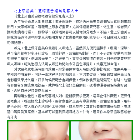
北上牙齒美白適唔適合經常見客人士
《北上牙齒美白適唔適合經常見客人士》
近年唔少香港人都喜歡北上做牙齒護理，特別係牙齒美白這個項目真係越來越
熱門。大家都知道，喺職場上形象好重要，尤其係經常要見客、做生意、或者要拍
攝同出鏡嘅行業，一個幹淨、白淨嘅笑容可以幫你加分唔少。不過，北上牙齒美白
係咪真係適合這些經常見客嘅朋友呢？其實要考慮嘅因素唔少，今日就同大家傾下
呢個話題。
首先，北上做牙齒美白最吸引人嘅地方，當然係方便同選擇多。廣東、深圳、
甚至廣州都有好多牙科診所，環境舒適，設備都相對新，而且不少診所提供唔同類
型嘅美白療程，例如激光美白、冷光美白、甚至係居家漂白套裝。對于經常要見客
嘅人嚟講，呢啲治療方法可以喺短時間內令牙齒色澤提升，笑容更加自信。
其次要考慮嘅係時間同效果。經常要見客嘅人時間通常都比較緊，如果系用一
啲即效型嘅療程，可能一兩次已見到明顯效果。不過要留意，唔同體質同牙齒狀況
會影響效果持久度，好多時候要配合定期保養，例如飲食要避開濃茶、咖啡、紅酒
等容易令牙齒染色嘅飲品。就算喺北上做好美白療程，返嚟香港都要保持良好習
慣，否則白牙好快會變返黃。
再嚟講安全性。經常見客嘅人對口腔健康要求更高，唔單止係外觀靓，更要保
證唔傷牙。喺選擇北上診所時，要留意醫師是否有專業資格、設備是否衛生、用料
是否正規。有人擔心內地診所太多選擇，質素參差；其實只要事前做好功課，查清
楚口碑同真實案例，基本都可以選到靠譜嘅地方。仲有，若果你本身牙齒敏感或者
有牙肉