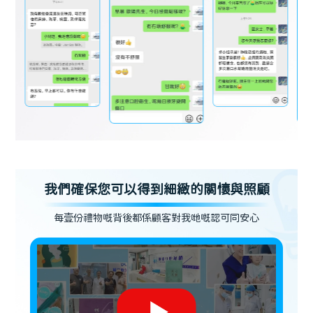
我們確保您可以得到細緻的關懷與照顧
每壹份禮物嘅背後都係顧客對我哋嘅認可同安心