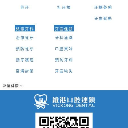
箍牙
杜牙根
牙齦萎縮
牙齒鬆動
兒童牙科
牙齒保健
治療蛀牙
牙科通識
預防蛀牙
口腔異味
換牙護理
預防牙病
窩溝封閉
牙齒缺失
友情鏈接