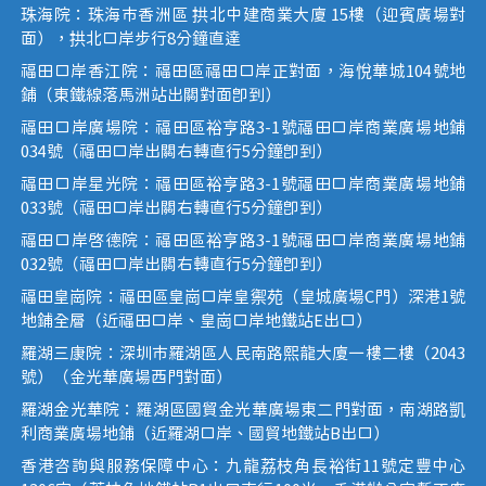
珠海院：珠海市香洲區 拱北中建商業大廈 15樓（迎賓廣場對
面），拱北口岸步行8分鐘直達
福田口岸香江院：福田區福田口岸正對面，海悅華城104號地
鋪（東鐵線落馬洲站出關對面即到）
福田口岸廣場院：福田區裕亨路3-1號福田口岸商業廣場地鋪
034號（福田口岸出關右轉直行5分鐘即到）
福田口岸星光院：福田區裕亨路3-1號福田口岸商業廣場地鋪
033號（福田口岸出關右轉直行5分鐘即到）
福田口岸啟德院：福田區裕亨路3-1號福田口岸商業廣場地鋪
032號（福田口岸出關右轉直行5分鐘即到）
福田皇崗院：福田區皇崗口岸皇禦苑（皇城廣場C門）深港1號
地鋪全層（近福田口岸、皇崗口岸地鐵站E出口）
羅湖三康院：深圳市羅湖區人民南路熙龍大廈一樓二樓（2043
號）（金光華廣場西門對面）
羅湖金光華院：羅湖區國貿金光華廣場東二門對面，南湖路凱
利商業廣場地鋪（近羅湖口岸、國貿地鐵站B出口）
香港咨詢與服務保障中心：九龍荔枝角長裕街11號定豐中心