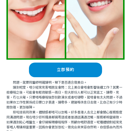
立即預約
問題，就要同醫師明確講明，睇下是否適合做美白。
講到呢度，唔少經常見客嘅朋友會問：北上美白會唔會影響後續工作？其實一
般療程之後，可能會有輕微敏感一兩日，但大部份人都可以正常返工、講嘢、見
客，冇乜大礙。只要唔喺療程後即刻飲凍水或者咬硬嘢，就唔會有太大問題。不過
如果你工作性質係成日要口才表達、講嘢多，建議喺休息日去做，比自己有少少時
間恢複，更加穩陣。
除咗技術同效果，體驗感都唔可以忽略。好多香港人去北上都會關心服務態度
同溝通問題。現在唔少診所職員都識粵語或者普通話溝通流暢，服務都相當細致。
如果遇到貼心嘅醫生，會仔細解釋療程程序、照顧你嘅舒適度。呢種體驗對經常見
客嘅人嚟講相當重要，因爲你會更加放松，做完出來笑容自然啲，自信感由內而外