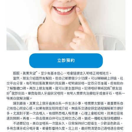
立即預約
靓靓，真實失望”，至少有基本信心，唔會隨便走入啲唔正規嘅地方。
當然，朋友介紹固然有幫助，但自己都要做少少功課。可以睇嚇網上評論、社
交平台分享，有冇啲前客真實相片同反饋。呢啲資訊唔一定百分百准確，但有助你
了解整體口碑。再加上朋友推薦，就可以更全面評估。記得唔好單純因爲“朋友話
好”就即刻去，畢竟每個人牙齒狀況唔同，有啲人需要先治療蛀牙或者牙石，唔系一
味美白就解決曬。
講到最後，其實北上做牙齒美白系一件生活小事，唔需要太緊張。最重要系自
己有信心同安心感。如果有朋友陪同或介紹，無論系交通安排定過程講解都方便好
多。尤其對于第一次去嘅人，有個熟悉嘅人喺旁邊，心理上會輕松啲，效果也容易
達到預期。再者，一齊去做美白仲可以互相交流心得，變成一種輕松愉快嘅體驗。
不過要記住，美白並唔系一次就永久，日常保持好口腔衛生、少飲染色飲品、
多用含護牙成分嘅牙膏，都會影響持久度。北上前，最好問清楚自己適唔適合做呢