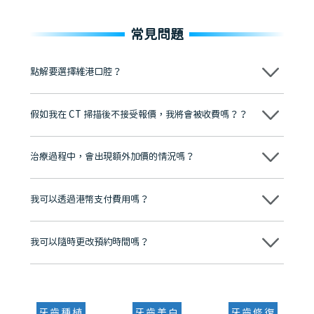
常見問題
點解要選擇維港口腔？
維港口腔踐行「醫道濟世」的大學校訓，各分院匯聚來自香港、內地的
博士碩士高資歷牙醫，十七年穩定開診。榮獲「2024香港企業領袖品
假如我在 CT 掃描後不接受報價，我將會被收費嗎？？
牌」、「2025香港企業領袖品牌」，是諾貝爾種植系統全球放心植牙中
心，香港新城電台與廣東衛視推薦品牌
不會！只要未開始實際服務之前，你不會被收取任何費用。
至今已服務超過三十個國家和地區的顧客，受到粵港澳大灣區及周邊城
市市民極高的口碑評價及信任推薦 珠海、深圳設有八大分院，香港亦設
治療過程中，會出現額外加價的情況嗎？
有咨詢及服務保障中心，有任何問題都可以隨時預約免費咨詢，讓人十
分放心
不會，治療前我們會詳細說明治療方案及對應的價錢，顧客同意並簽字
後，我們才會正式進行診療服務
我可以透過港幣支付費用嗎？
可以。維港口腔會按照當日匯率轉算收取費用，而匯率會及時告知客人
我可以隨時更改預約時間嗎？
可以，請盡早通過wechat或whatsapp聯絡我們，告知我們你原本預約
的時間及資料，並且重新預約的日期及時段
牙齒種植
牙齒美白
牙齒修復