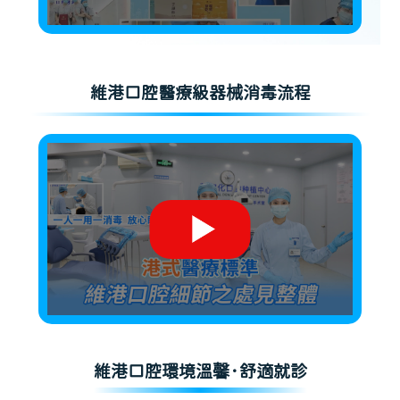
維港口腔醫療級器械消毒流程
維港口腔環境溫馨·舒適就診