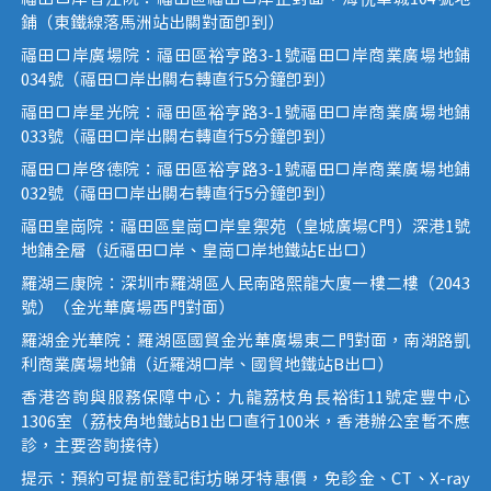
鋪（東鐵線落馬洲站出關對面即到）
福田口岸廣場院：福田區裕亨路3-1號福田口岸商業廣場地鋪
034號（福田口岸出關右轉直行5分鐘即到）
福田口岸星光院：福田區裕亨路3-1號福田口岸商業廣場地鋪
033號（福田口岸出關右轉直行5分鐘即到）
福田口岸啟德院：福田區裕亨路3-1號福田口岸商業廣場地鋪
032號（福田口岸出關右轉直行5分鐘即到）
福田皇崗院：福田區皇崗口岸皇禦苑（皇城廣場C門）深港1號
地鋪全層（近福田口岸、皇崗口岸地鐵站E出口）
羅湖三康院：深圳市羅湖區人民南路熙龍大廈一樓二樓（2043
號）（金光華廣場西門對面）
羅湖金光華院：羅湖區國貿金光華廣場東二門對面，南湖路凱
利商業廣場地鋪（近羅湖口岸、國貿地鐵站B出口）
香港咨詢與服務保障中心：九龍荔枝角長裕街11號定豐中心
1306室（荔枝角地鐵站B1出口直行100米，香港辦公室暫不應
診，主要咨詢接待）
提示：預約可提前登記街坊睇牙特惠價，免診金、CT、X-ray