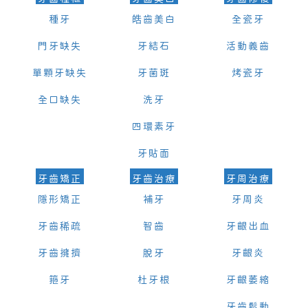
種牙
皓齒美白
全瓷牙
門牙缺失
牙結石
活動義齒
單顆牙缺失
牙菌斑
烤瓷牙
全口缺失
洗牙
四環素牙
牙貼面
牙齒矯正
牙齒治療
牙周治療
隱形矯正
補牙
牙周炎
牙齒稀疏
智齒
牙齦出血
牙齒擁擠
脫牙
牙齦炎
箍牙
杜牙根
牙齦萎縮
牙齒鬆動