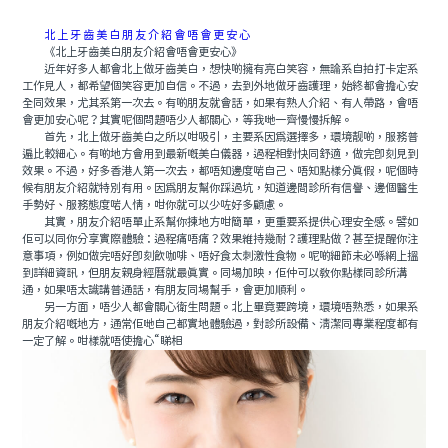
北上牙齒美白朋友介紹會唔會更安心
《北上牙齒美白朋友介紹會唔會更安心》
近年好多人都會北上做牙齒美白，想快啲擁有亮白笑容，無論系自拍打卡定系
工作見人，都希望個笑容更加自信。不過，去到外地做牙齒護理，始終都會擔心安
全同效果，尤其系第一次去。有啲朋友就會話，如果有熟人介紹、有人帶路，會唔
會更加安心呢？其實呢個問題唔少人都關心，等我哋一齊慢慢拆解。
首先，北上做牙齒美白之所以咁吸引，主要系因爲選擇多，環境靓啲，服務普
遍比較細心。有啲地方會用到最新嘅美白儀器，過程相對快同舒適，做完即刻見到
效果。不過，好多香港人第一次去，都唔知邊度啱自己、唔知點樣分真假，呢個時
候有朋友介紹就特別有用。因爲朋友幫你踩過坑，知道邊間診所有信譽、邊個醫生
手勢好、服務態度啱人情，咁你就可以少咗好多顧慮。
其實，朋友介紹唔單止系幫你揀地方咁簡單，更重要系提供心理安全感。譬如
佢可以同你分享實際體驗：過程痛唔痛？效果維持幾耐？護理點做？甚至提醒你注
意事項，例如做完唔好即刻飲咖啡、唔好食太刺激性食物。呢啲細節未必喺網上搵
到詳細資訊，但朋友親身經曆就最真實。同場加映，佢仲可以教你點樣同診所溝
通，如果唔太識講普通話，有朋友同場幫手，會更加順利。
另一方面，唔少人都會關心衛生問題。北上畢竟要跨境，環境唔熟悉，如果系
朋友介紹嘅地方，通常佢哋自己都實地體驗過，對診所設備、清潔同專業程度都有
一定了解。咁樣就唔使擔心“睇相