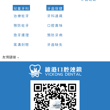
兒童牙科
牙齒保健
治療蛀牙
牙科通識
預防蛀牙
口腔異味
換牙護理
預防牙病
窩溝封閉
牙齒缺失
友情鏈接