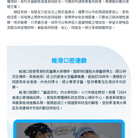
種項目，有冇牙齒敏感或者其他狀況。可靠診所通常都會先檢查，再建議你最合適
嘅方案。
總括來說，有朋友介紹去北上做牙齒美白，確實可以令成個過程更安心、更有
信任感。佢唔單止帶畀你訊息同經驗，更帶畀你安全嘅感覺。只要自己保持理性選
擇，唔求最貴、只求最合適，自然可以喺笑容入面展現真正嘅自信。希望大家喺追
求靓白笑容嘅同時，都能保持舒適、安心，同朋友一齊分享個燦爛笑容。
維港口腔連鎖
維港口腔是粵港知名醫藥大學導師、國家985重點大學醫學博士（碩士研
究生導師、高級教授）成立的香港大型醫療集團，創始於2008年。連鎖各分
院匯聚來自香港、內地的博士、碩士專家牙醫，堅持實實在在做好牙科診
療。
維港口腔踐行「醫道濟世」的大學校訓，十六年穩定開診。榮獲「2024
香港企業領袖品牌」，是諾貝爾種植系統全球放心植牙中心，香港新城電台
與廣東衛視推薦品牌，服務超過三十個國家和地區的顧客，受到粵港澳大灣
區及周邊城市市民的歡迎與信任。