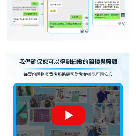
我們確保您可以得到細緻的關懷與照顧
每壹份禮物嘅背後都係顧客對我哋嘅認可同安心