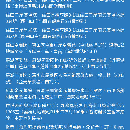
福田口岸香江院：福田區福田口岸正對面，海悅華城104號地
鋪（東鐵線落馬洲站出關對面即到）
福田口岸廣場院：福田區裕亨路3-1號福田口岸商業廣場地鋪
034號（福田口岸出關右轉直行5分鐘即到）
福田口岸星光院：福田區裕亨路3-1號福田口岸商業廣場地鋪
033號（福田口岸出關右轉直行5分鐘即到）
福田皇崗院：福田區皇崗口岸皇禦苑（皇城廣場C門）深港1號
地鋪全層（近福田口岸、皇崗口岸地鐵站E出口）
羅湖區委院：羅湖區愛國路1002號外貿輕工大廈8樓（近羅湖
口岸和蓮塘口岸，蓮塘口岸2個地鐵站，近東門步行街）
羅湖三康院：深圳市羅湖區人民南路熙龍大廈一樓二樓（2043
號）（金光華廣場西門對面）
羅湖金光華院：羅湖區國貿金光華廣場東二門對面，南湖路凱
利商業廣場地鋪（近羅湖口岸、國貿地鐵站B出口）
香港咨詢與服務保障中心：九龍荔枝角長裕街11號定豐中心
1306室（荔枝角地鐵站B1出口直行100米，香港辦公室暫不應
診，主要咨詢接待）
提示：預約可提前登記街坊睇牙特惠價，免診金、CT、X-ray