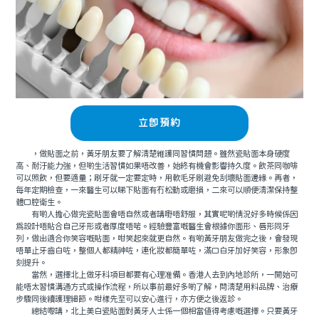
立即預約
，做貼面之前，黃牙朋友要了解清楚維護同習慣問題。雖然瓷貼面本身硬度
高、耐汙能力強，但啲生活習慣如果唔改善，始終有機會影響持久度。飲茶同咖啡
可以照飲，但要適量；刷牙就一定要定時，用軟毛牙刷避免刮壞貼面邊緣。再者，
每年定期檢查，一來醫生可以睇下貼面有冇松動或磨損，二來可以順便清潔保持整
體口腔衛生。
有啲人擔心做完瓷貼面會唔自然或者講嘢唔舒服，其實呢啲情況好多時候係因
爲設計唔貼合自己牙形或者厚度唔啱。經驗豐富嘅醫生會根據你面形、唇形同牙
列，做出適合你笑容嘅貼面，咁笑起來就更自然。有啲黃牙朋友做完之後，會發現
唔單止牙齒白咗，整個人都精神咗，連化妝都簡單咗，滿口白牙加好笑容，形象即
刻提升。
當然，選擇北上做牙科項目都要有心理准備。香港人去到內地診所，一開始可
能唔太習慣溝通方式或操作流程，所以事前最好多啲了解，問清楚用料品牌、治療
步驟同後續護理細節。咁樣先至可以安心進行，亦方便之後返診。
總結嚟講，北上美白瓷貼面對黃牙人士係一個相當值得考慮嘅選擇。只要黃牙