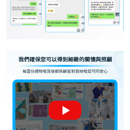
我們確保您可以得到細緻的關懷與照顧
每壹份禮物嘅背後都係顧客對我哋嘅認可同安心