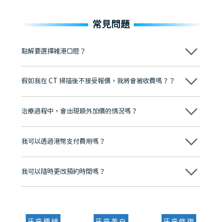
常見問題
點解要選擇維港口腔？
維港口腔踐行「醫道濟世」的大學校訓，各分院匯聚來自香港、內地的
博士碩士高資歷牙醫，十七年穩定開診。榮獲「2024香港企業領袖品
假如我在 CT 掃描後不接受報價，我將會被收費嗎？？
牌」、「2025香港企業領袖品牌」，是諾貝爾種植系統全球放心植牙中
心，香港新城電台與廣東衛視推薦品牌
不會！只要未開始實際服務之前，你不會被收取任何費用。
至今已服務超過三十個國家和地區的顧客，受到粵港澳大灣區及周邊城
市市民極高的口碑評價及信任推薦 珠海、深圳設有八大分院，香港亦設
治療過程中，會出現額外加價的情況嗎？
有咨詢及服務保障中心，有任何問題都可以隨時預約免費咨詢，讓人十
分放心
不會，治療前我們會詳細說明治療方案及對應的價錢，顧客同意並簽字
後，我們才會正式進行診療服務
我可以透過港幣支付費用嗎？
可以。維港口腔會按照當日匯率轉算收取費用，而匯率會及時告知客人
我可以隨時更改預約時間嗎？
可以，請盡早通過wechat或whatsapp聯絡我們，告知我們你原本預約
的時間及資料，並且重新預約的日期及時段
牙齒種植
牙齒美白
牙齒修復