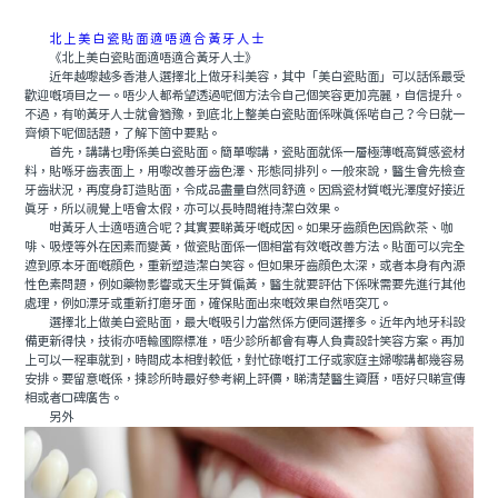
北上美白瓷貼面適唔適合黃牙人士
《北上美白瓷貼面適唔適合黃牙人士》
近年越嚟越多香港人選擇北上做牙科美容，其中「美白瓷貼面」可以話係最受
歡迎嘅項目之一。唔少人都希望透過呢個方法令自己個笑容更加亮麗，自信提升。
不過，有啲黃牙人士就會猶豫，到底北上整美白瓷貼面係咪真係啱自己？今日就一
齊傾下呢個話題，了解下箇中要點。
首先，講講乜嘢係美白瓷貼面。簡單嚟講，瓷貼面就係一層極薄嘅高質感瓷材
料，貼喺牙齒表面上，用嚟改善牙齒色澤、形態同排列。一般來說，醫生會先檢查
牙齒狀況，再度身訂造貼面，令成品盡量自然同舒適。因爲瓷材質嘅光澤度好接近
真牙，所以視覺上唔會太假，亦可以長時間維持潔白效果。
咁黃牙人士適唔適合呢？其實要睇黃牙嘅成因。如果牙齒顔色因爲飲茶、咖
啡、吸煙等外在因素而變黃，做瓷貼面係一個相當有效嘅改善方法。貼面可以完全
遮到原本牙面嘅顔色，重新塑造潔白笑容。但如果牙齒顔色太深，或者本身有內源
性色素問題，例如藥物影響或天生牙質偏黃，醫生就要評估下係咪需要先進行其他
處理，例如漂牙或重新打磨牙面，確保貼面出來嘅效果自然唔突兀。
選擇北上做美白瓷貼面，最大嘅吸引力當然係方便同選擇多。近年內地牙科設
備更新得快，技術亦唔輸國際標准，唔少診所都會有專人負責設計笑容方案。再加
上可以一程車就到，時間成本相對較低，對忙碌嘅打工仔或家庭主婦嚟講都幾容易
安排。要留意嘅係，揀診所時最好參考網上評價，睇清楚醫生資曆，唔好只睇宣傳
相或者口碑廣告。
另外