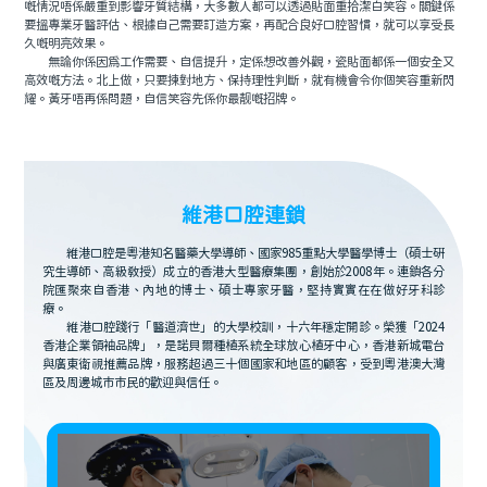
嘅情況唔係嚴重到影響牙質結構，大多數人都可以透過貼面重拾潔白笑容。關鍵係
要搵專業牙醫評估、根據自己需要訂造方案，再配合良好口腔習慣，就可以享受長
久嘅明亮效果。
無論你係因爲工作需要、自信提升，定係想改善外觀，瓷貼面都係一個安全又
高效嘅方法。北上做，只要揀對地方、保持理性判斷，就有機會令你個笑容重新閃
耀。黃牙唔再係問題，自信笑容先係你最靓嘅招牌。
維港口腔連鎖
維港口腔是粵港知名醫藥大學導師、國家985重點大學醫學博士（碩士研
究生導師、高級教授）成立的香港大型醫療集團，創始於2008年。連鎖各分
院匯聚來自香港、內地的博士、碩士專家牙醫，堅持實實在在做好牙科診
療。
維港口腔踐行「醫道濟世」的大學校訓，十六年穩定開診。榮獲「2024
香港企業領袖品牌」，是諾貝爾種植系統全球放心植牙中心，香港新城電台
與廣東衛視推薦品牌，服務超過三十個國家和地區的顧客，受到粵港澳大灣
區及周邊城市市民的歡迎與信任。