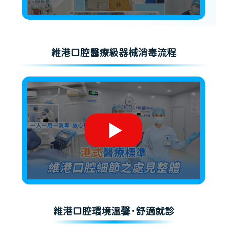
維港口腔醫療級器械消毒流程
維港口腔環境溫馨·舒適就診