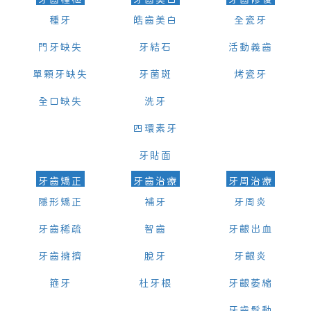
種牙
皓齒美白
全瓷牙
門牙缺失
牙結石
活動義齒
單顆牙缺失
牙菌斑
烤瓷牙
全口缺失
洗牙
四環素牙
牙貼面
牙齒矯正
牙齒治療
牙周治療
隱形矯正
補牙
牙周炎
牙齒稀疏
智齒
牙齦出血
牙齒擁擠
脫牙
牙齦炎
箍牙
杜牙根
牙齦萎縮
牙齒鬆動