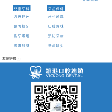
兒童牙科
牙齒保健
治療蛀牙
牙科通識
預防蛀牙
口腔異味
換牙護理
預防牙病
窩溝封閉
牙齒缺失
友情鏈接