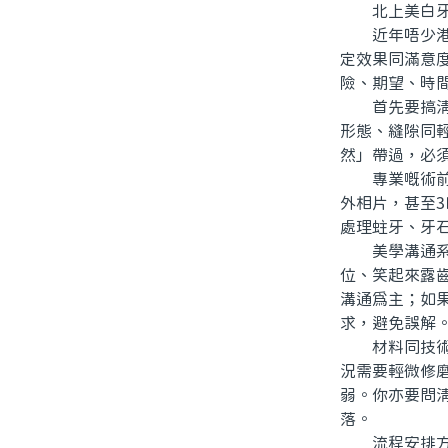
北上美白牙
近年唔少港人
定效果同滿意
險、期望、時
首先要搞清楚
形態、縫隙同
然」帶過，必
專業嘅術前評
外相片，甚至
處理蛀牙、牙
美學溝通系另
位、笑起來露齒
溝通爲主；如
求，避免誤解
材料同技術選
況需要輕微修
弱。你亦要問
落。
流程安排方面