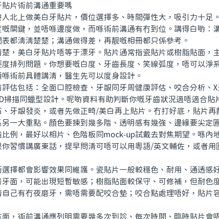
貼片術前溝通重要嗎
北上做美白牙貼片，價位選擇多、時間彈性大，吸引力十足。
度嘅關鍵，並唔喺邊度做，而喺術前溝通有冇到位。講得白啲：
間表都清清楚楚；溝通做得差，再靓嘅相冊都只係參考。
，美白牙貼片唔等于漂牙。貼片通常指瓷貼片或樹脂貼面，主
輕度排列問題。你想要嘅白度、牙齒長度、笑線弧度，唔可以淨
須喺術前具體講清，醫生先可以度身設計。
估包括：全面口腔檢查、牙龈同牙周健康評估、咬合分析、X
3D掃描同蠟型設計。呢啲資料有助判斷你嘅牙齒狀況適唔適合貼
石、牙龈發炎，或者先做正畸/美白再上貼片。冇打好底，貼片再
一大重點。顔色要揀到幾多階、透明感有幾強、邊緣要尖定圓
比例，最好以相片、色階板同mock-up試戴去對焦期望。喺內
果你習慣講廣東話，提早問清可唔可以用粵語/英文輔佐，或者用
。
擇都會影響效果同維護。瓷貼片一般較穩色、耐用、通透感好
磨牙面，可能出現短暫敏感；樹脂貼面較保守、可修補，但耐色
清自己有冇夜磨牙，需唔需要配咬合墊；咬合點處理唔好，貼片
，術前溝通應列明需要幾多次到診、每次時間、臨時貼片會