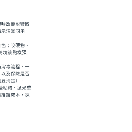
時改期影響取
指示清潔同用
色；咬硬物、
跨境後點樣預
消毒流程、一
、以及保險是否
則要清楚）。
縫粘結、抛光重
期維護成本，揀