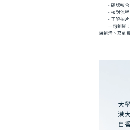
- 確認咬合
- 核對流程
- 了解拍片、
一句到尾：北
睇到清、寫到
大
港
自