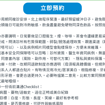
立即預約
期同複診安排。北上做程序緊湊，最好預留緩沖日子，避免臨
後頭幾日可能對冷熱敏感，飲食盡量避免硬物同深色飲品，按照
。
要講明。日常要做足口腔衛生，煙、咖啡、茶會令邊緣更易染
要戒。問清診所有冇質保範圍、碎裂/脫落處理政策、跟進渠道（
可唔可以）、以及病例相片同模型會點樣保存，方便未來維護。
本安全同保障唔可以忽略：診所資質、醫生年資同病例、無菌
、同意書內容（風險、副作用、可替代方案）、隱私與資料保護
治療。付款、改期同退款制度亦應透明（毋須報具體價錢，但規
人人都適合貼片。有啲情況用冷光/居家美白、樹脂修複、牙
隱形牙箍，會更合適更持久。必要時搵第二意見，比較方案同預
式最啱嗰個。
術前溝通Checklist：
病曆、藥物/過敏史、過往正畸或美白紀錄
目標：白度、形態、長度、笑線，最好有參考相
選擇、是否需修磨、可逆性與敏感風險