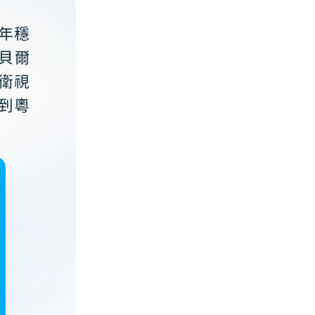
年穩
貝爾
衛視
到粵