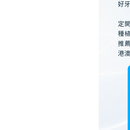
好
定
種
推
港