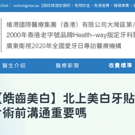
27 | WeChat： vickongmacau【就診請提前預約，免問診金，免檢查費，報銷
醫生介紹
醫療新聞
收費標準
【
皓齒美白
】
北上美白牙貼
片術前溝通重要嗎