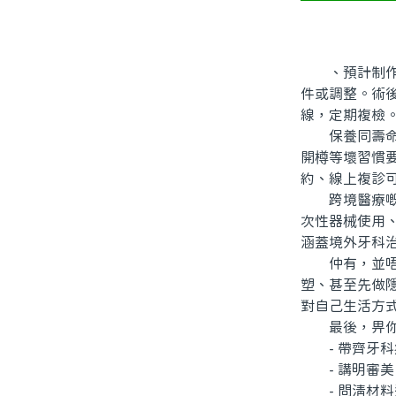
、預計制作周
件或調整。術
線，定期複檢
保養同壽命亦
開樽等壞習慣
約、線上複診
跨境醫療嘅基
次性器械使用
涵蓋境外牙科
仲有，並唔系
塑、甚至先做
對自己生活方
最後，畀你一份
- 帶齊牙科
- 講明審美
- 問清材料