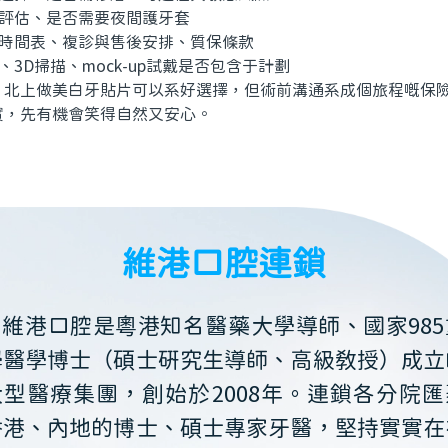
評估、是否需要夜間護牙套
時間表、複診與售後安排、質保條款
3D掃描、mock-up試戴是否包含于計劃
上做美白牙貼片可以系好選擇，但術前溝通系成個旅程嘅保險
實，先有機會笑得自然又安心。
維港口腔連鎖
維港口腔是粵港知名醫藥大學導師、國家985
學醫學博士（碩士研究生導師、高級教授）成立
大型醫療集團，創始於2008年。連鎖各分院匯
香港、內地的博士、碩士專家牙醫，堅持實實在