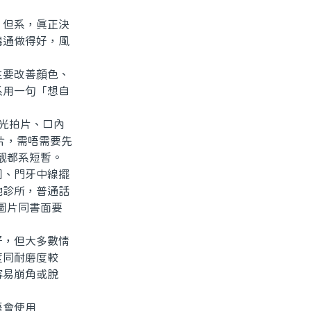
但系，真正決
溝通做得好，風
要改善顔色、
系用一句「想自
光拍片、口內
片，需唔需要先
靓都系短暫。
、門牙中線擺
地診所，普通話
圖片同書面要
，但大多數情
度同耐磨度較
容易崩角或脫
唔會使用